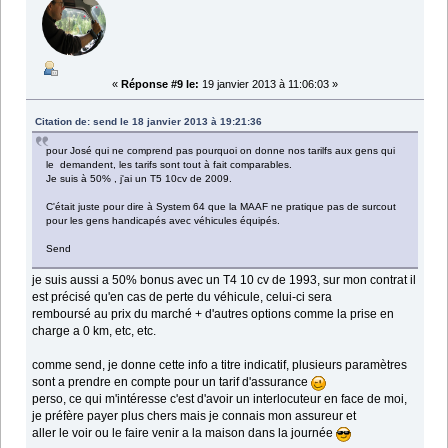
«
Réponse #9 le:
19 janvier 2013 à 11:06:03 »
Citation de: send le 18 janvier 2013 à 19:21:36
pour José qui ne comprend pas pourquoi on donne nos tarilfs aux gens qui
le demandent, les tarifs sont tout à fait comparables.
Je suis à 50% , j'ai un T5 10cv de 2009.
C'était juste pour dire à System 64 que la MAAF ne pratique pas de surcout
pour les gens handicapés avec véhicules équipés.
Send
je suis aussi a 50% bonus avec un T4 10 cv de 1993, sur mon contrat il
est précisé qu'en cas de perte du véhicule, celui-ci sera
remboursé au prix du marché + d'autres options comme la prise en
charge a 0 km, etc, etc.
comme send, je donne cette info a titre indicatif, plusieurs paramètres
sont a prendre en compte pour un tarif d'assurance
perso, ce qui m'intéresse c'est d'avoir un interlocuteur en face de moi,
je préfère payer plus chers mais je connais mon assureur et
aller le voir ou le faire venir a la maison dans la journée