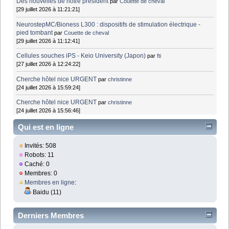
Des nouvelles de notre président
par
Couette de cheval
[29 juillet 2026 à 11:21:21]
NeurostepMC/Bioness L300 : dispositifs de stimulation électrique -
pied tombant
par
Couette de cheval
[29 juillet 2026 à 11:12:41]
Cellules souches iPS - Keio University (Japon)
par
fti
[27 juillet 2026 à 12:24:22]
Cherche hôtel nice URGENT
par
christinne
[24 juillet 2026 à 15:59:24]
Cherche hôtel nice URGENT
par
christinne
[24 juillet 2026 à 15:56:46]
Qui est en ligne
Invités: 508
Robots: 11
Caché: 0
Membres: 0
Membres en ligne
:
Baidu (11)
Derniers Membres