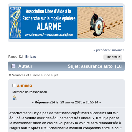
« précédent
suivant »
Pages: [
1
]
En bas
IMPRIMER
Auteur
Sujet: assurance auto (Lu
13851 fois)
0 Membres et 1 Invité sur ce sujet
anneso
Membre de l'association
«
Réponse #14 le:
29 janvier 2013 à 13:55:14 »
effectivement il n'y a pas de "tarif handicapé" mais si certains ont fait
équipé la voiture avec des équipements très onereux, il faut je pense
le mentionner sinon en cas de vol par ex la voiture sera remboursée à
l'argus non ? Après il faut chercher le meilleur compromis entre le cout