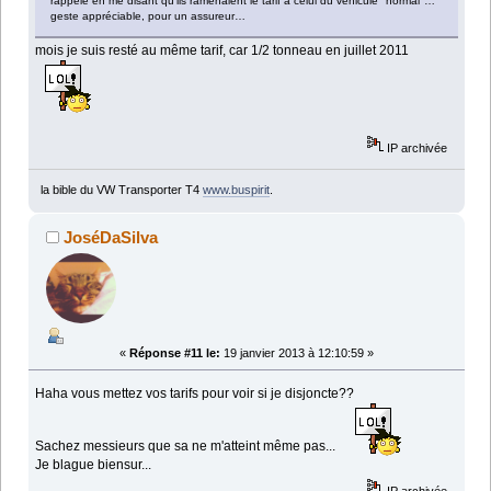
rappelé en me disant qu'ils ramenaient le tarif à celui du véhicule "normal"…
geste appréciable, pour un assureur…
mois je suis resté au même tarif, car 1/2 tonneau en juillet 2011
IP archivée
la bible du VW Transporter T4
www.buspirit
.
JoséDaSilva
«
Réponse #11 le:
19 janvier 2013 à 12:10:59 »
Haha vous mettez vos tarifs pour voir si je disjoncte??
Sachez messieurs que sa ne m'atteint même pas...
Je blague biensur...
IP archivée