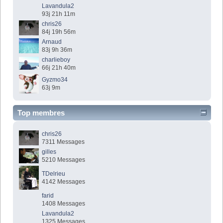
Lavandula2
93j 21h 11m
chris26
84j 19h 56m
Arnaud
83j 9h 36m
charlieboy
66j 21h 40m
Gyzmo34
63j 9m
Top membres
chris26
7311 Messages
gilles
5210 Messages
TDelrieu
4142 Messages
farid
1408 Messages
Lavandula2
1325 Messages