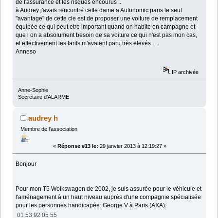
de l'assurance et les risques encourus ..
à Audrey j'avais rencontré cette dame a Autonomic paris le seul
"avantage" de cette cie est de proposer une voiture de remplacement
équipée ce qui peut etre important quand on habite en campagne et
que l on a absolument besoin de sa voiture ce qui n'est pas mon cas,
et effectivement les tarifs m'avaient paru très elevés ....
Anneso
IP archivée
Anne-Sophie
Secrétaire d'ALARME
audrey h
Membre de l'association
«
Réponse #13 le:
29 janvier 2013 à 12:19:27 »
Bonjour
Pour mon T5 Wolkswagen de 2002, je suis assurée pour le véhicule et
l'aménagement à un haut niveau auprès d'une compagnie spécialisée
pour les personnes handicapée: George V à Paris (AXA):
01 53 92 05 55