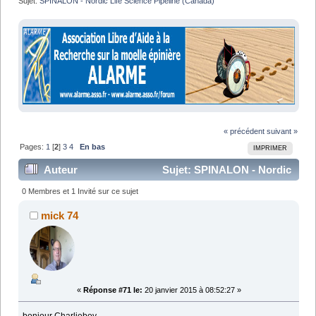
Sujet:
SPINALON - Nordic Life Science Pipeline (Canada)
« précédent
suivant »
Pages:
1
[
2
]
3
4
En bas
IMPRIMER
Auteur
Sujet: SPINALON - Nordic
Life Science Pipeline (Canada) (Lu 105185 fois)
0 Membres et 1 Invité sur ce sujet
mick 74
«
Réponse #71 le:
20 janvier 2015 à 08:52:27 »