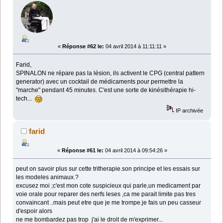
«
Réponse #62 le:
04 avril 2014 à 11:11:11 »
Farid,
SPINALON ne répare pas la lésion, ils activent le CPG (central pattern
generator) avec un cocktail de médicaments pour permettre la
"marche" pendant 45 minutes. C'est une sorte de kinésithérapie hi-
tech...
IP archivée
farid
«
Réponse #61 le:
04 avril 2014 à 09:54:26 »
peut on savoir plus sur cette tritherapie.son principe et les essais sur
les modeles animaux.?
excusez moi ;c'est mon cote suspicieux qui parle,un medicament par
voie orale pour reparer des nerfs leses ,ca me parait limite pas tres
convaincant ..mais peut etre que je me trompe.je fais un peu casseur
d'espoir alors
ne me bombardez pas trop j'ai le droit de m'exprimer...