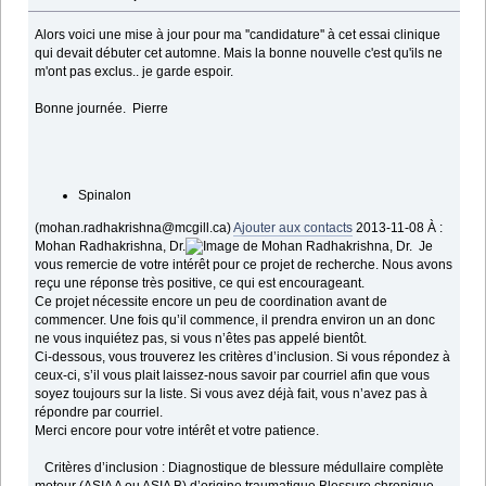
Alors voici une mise à jour pour ma ''candidature'' à cet essai clinique
qui devait débuter cet automne. Mais la bonne nouvelle c'est qu'ils ne
m'ont pas exclus.. je garde espoir.
Bonne journée. Pierre
(mohan.radhakrishna@mcgill.ca)
Ajouter aux contacts
2013-11-08
À :
Mohan Radhakrishna, Dr.
Je
vous remercie de votre intérêt pour ce projet de recherche. Nous avons
reçu une réponse très positive, ce qui est encourageant.
Ce projet nécessite encore un peu de coordination avant de
commencer. Une fois qu’il commence, il prendra environ un an donc
ne vous inquiétez pas, si vous n’êtes pas appelé bientôt.
Ci-dessous, vous trouverez les critères d’inclusion. Si vous répondez à
ceux-ci, s’il vous plait laissez-nous savoir par courriel afin que vous
soyez toujours sur la liste. Si vous avez déjà fait, vous n’avez pas à
répondre par courriel.
Merci encore pour votre intérêt et votre patience.
Critères d’inclusion : Diagnostique de blessure médullaire complète
moteur (ASIA A ou ASIA B) d’origine traumatique Blessure chronique