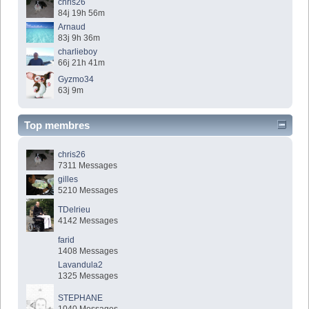
chris26
84j 19h 56m
Arnaud
83j 9h 36m
charlieboy
66j 21h 41m
Gyzmo34
63j 9m
Top membres
chris26
7311 Messages
gilles
5210 Messages
TDelrieu
4142 Messages
farid
1408 Messages
Lavandula2
1325 Messages
STEPHANE