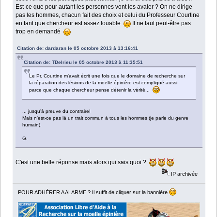
Est-ce que pour autant les personnes vont les avaler ? On ne dirige
pas les hommes, chacun fait des choix et celui du Professeur Courtine
en tant que chercheur est assez louable
Il ne faut peut-être pas
trop en demandé
Citation de: dardaran le 05 octobre 2013 à 13:16:41
Citation de: TDelrieu le 05 octobre 2013 à 11:35:51
Le Pr. Courtine m'avait écrit une fois que le domaine de recherche sur
la réparation des lésions de la moelle épinière est compliqué aussi
parce que chaque chercheur pense détenir la vérité...
... jusqu'à preuve du contraire!
Mais n'est-ce pas là un trait commun à tous les hommes (je parle du genre
humain).
G.
C'est une belle réponse mais alors qui sais quoi ?
IP archivée
POUR ADHÉRER A ALARME ? Il suffit de cliquer sur la bannière