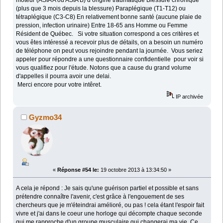
(plus que 3 mois depuis la blessure) Paraplégique (T1-T12) ou
tétraplégique (C3-C8) En relativement bonne santé (aucune plaie de
pression, infection urinaire) Entre 18-65 ans Homme ou Femme
Résident de Québec. Si votre situation correspond a ces critères et
vous êtes intéressé a recevoir plus de détails, on a besoin un numéro
de téléphone on peut vous rejoindre pendant la journée. Vous seriez
appeler pour répondre a une questionnaire confidentielle pour voir si
vous qualifiez pour l'étude. Notons que a cause du grand volume
d'appelles il pourra avoir une delai.
Merci encore pour votre intêret.
IP archivée
Gyzmo34
«
Réponse #54 le:
19 octobre 2013 à 13:34:50 »
A cela je répond : Je sais qu'une guérison partiel et possible et sans
prétendre connaître l'avenir, c'est grâce à l'engouement de ses
chercheurs que je m'éteindrai amélioré, ou pas ! cela étant l'espoir fait
vivre et j'ai dans le coeur une horloge qui décompte chaque seconde
qui me rapproche d'un groupe musculaire qui changerai ma vie. Ce