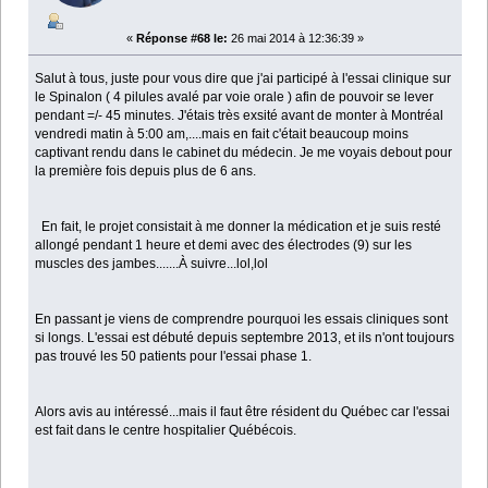
«
Réponse #68 le:
26 mai 2014 à 12:36:39 »
Salut à tous, juste pour vous dire que j'ai participé à l'essai clinique sur
le Spinalon ( 4 pilules avalé par voie orale ) afin de pouvoir se lever
pendant =/- 45 minutes. J'étais très exsité avant de monter à Montréal
vendredi matin à 5:00 am,....mais en fait c'était beaucoup moins
captivant rendu dans le cabinet du médecin. Je me voyais debout pour
la première fois depuis plus de 6 ans.
En fait, le projet consistait à me donner la médication et je suis resté
allongé pendant 1 heure et demi avec des électrodes (9) sur les
muscles des jambes.......À suivre...lol,lol
En passant je viens de comprendre pourquoi les essais cliniques sont
si longs. L'essai est débuté depuis septembre 2013, et ils n'ont toujours
pas trouvé les 50 patients pour l'essai phase 1.
Alors avis au intéressé...mais il faut être résident du Québec car l'essai
est fait dans le centre hospitalier Québécois.