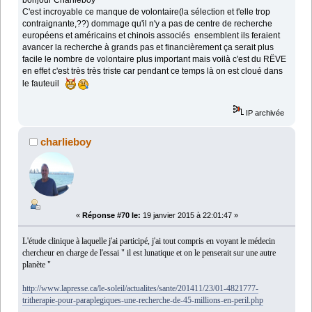
bonjour Charlieboy
C'est incroyable ce manque de volontaire(la sélection et t'elle trop
contraignante,??) dommage qu'il n'y a pas de centre de recherche
européens et américains et chinois associés ensemblent ils feraient
avancer la recherche à grands pas et financièrement ça serait plus
facile le nombre de volontaire plus important mais voilà c'est du RËVE
en effet c'est très très triste car pendant ce temps là on est cloué dans
le fauteuil
IP archivée
charlieboy
«
Réponse #70 le:
19 janvier 2015 à 22:01:47 »
L'étude clinique à laquelle j'ai participé, j'ai tout compris en voyant le médecin
chercheur en charge de l'essai " il est lunatique et on le penserait sur une autre
planète "
http://www.lapresse.ca/le-soleil/actualites/sante/201411/23/01-4821777-
tritherapie-pour-paraplegiques-une-recherche-de-45-millions-en-peril.php