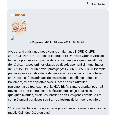
IP archivée
ninou
«
Réponse #60 le:
04 avril 2014 à 02:02:46 »
Avec grand plaisir que nous vous signalant que NORDIC LIFE
SCIENCE PIPELINE et son co-fondateur le Dr Pierre Guertin vient de
lancer la première campagne de financement publique (crowdfunding
dons) visant à soutenir les étapes de développement clinique finales
de SPINALON TM-un brevet protégé (WO 2006026850), le tri-thérapie
par voie orale capable de restaurer certaines fonctions locomotrices
chez des modèles animaux de lésions de la moelle épinière. Le
traitement, s'il est approuvé avec succès par les autorités
réglementaires (par exemple, la FDA, EMA, Santé Canada), pourrait
devenir le premier traitement spécialement conçu pour restaurer, en
quelques minutes, quelques fonctions dans les gens chroniques et
complètement paralysés souffrant de lésions de la moelle épinière.
S'il vous plaît faire un don, ou partager ce message avec tous vos amis
moelle épinière lésée ou pas!