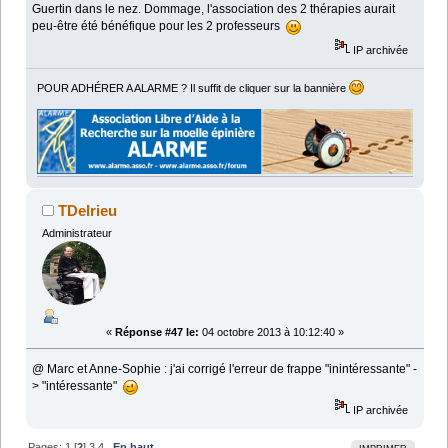
Guertin dans le nez. Dommage, l'association des 2 thérapies aurait
peu-être été bénéfique pour les 2 professeurs
IP archivée
POUR ADHÉRER A ALARME ? Il suffit de cliquer sur la bannière
TDelrieu
Administrateur
«
Réponse #47 le:
04 octobre 2013 à 10:12:40 »
@ Marc et Anne-Sophie : j'ai corrigé l'erreur de frappe "inintéressante" -
> "intéressante"
IP archivée
Pages:
1
[
2
]
3
4
En haut