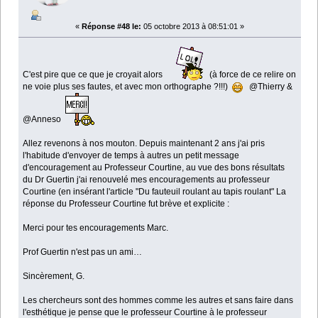
«
Réponse #48 le:
05 octobre 2013 à 08:51:01 »
C'est pire que ce que je croyait alors
(à force de ce relire on
ne voie plus ses fautes, et avec mon orthographe ?!!!)
@Thierry &
@Anneso
Allez revenons à nos mouton. Depuis maintenant 2 ans j'ai pris
l'habitude d'envoyer de temps à autres un petit message
d'encouragement au Professeur Courtine, au vue des bons résultats
du Dr Guertin j'ai renouvelé mes encouragements au professeur
Courtine (en insérant l'article "Du fauteuil roulant au tapis roulant" La
réponse du Professeur Courtine fut brève et explicite :
Merci pour tes encouragements Marc.
Prof Guertin n'est pas un ami…
Sincèrement, G.
Les chercheurs sont des hommes comme les autres et sans faire dans
l'esthétique je pense que le professeur Courtine à le professeur