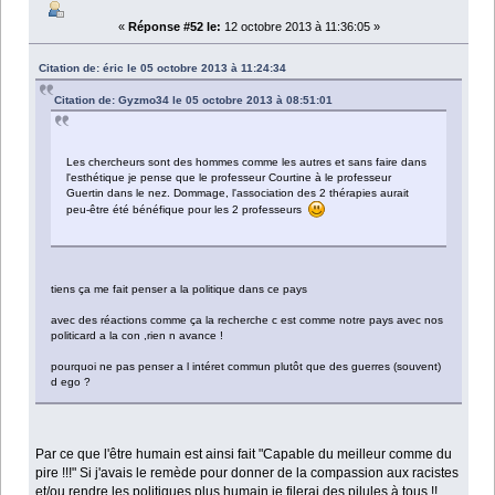
«
Réponse #52 le:
12 octobre 2013 à 11:36:05 »
Citation de: éric le 05 octobre 2013 à 11:24:34
Citation de: Gyzmo34 le 05 octobre 2013 à 08:51:01
Les chercheurs sont des hommes comme les autres et sans faire dans
l'esthétique je pense que le professeur Courtine à le professeur
Guertin dans le nez. Dommage, l'association des 2 thérapies aurait
peu-être été bénéfique pour les 2 professeurs
tiens ça me fait penser a la politique dans ce pays
avec des réactions comme ça la recherche c est comme notre pays avec nos
politicard a la con ,rien n avance !
pourquoi ne pas penser a l intéret commun plutôt que des guerres (souvent)
d ego ?
Par ce que l'être humain est ainsi fait "Capable du meilleur comme du
pire !!!" Si j'avais le remède pour donner de la compassion aux racistes
et/ou rendre les politiques plus humain je filerai des pilules à tous !!