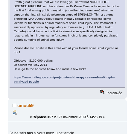
It with great pleasure that we are letting you know that NORDIC LIFE
SCIENCE PIPELINE and his co-founder Dr Pierre Guertin have just launched
the first fund raising public campaign (crowdfunding donations) aimed to
support the final clinical development steps of SPINALON TM– a patent-
protected (WO 2006026850) oral tri-therapy capable of restoring some
locomotor functions in animal models of spinal cord injury. The treatment, if
successfully approved by regulatory authorities (e.g., FDA, EMA, Health
Canada), could become the first treatment ever specifically designed to
restore, within minutes, some functions in chronic and completely paralyzed
people suffering of spinal cord injury.
Please donate, or share this email with all your friends spinal cord injured or
not !
Objective: $100,000 dollars
Deadline: mid-May 2014
How: go to the address below and make a few clicks
https://www.indiegogo.com/projects/oral-therapy-restored-walking-in-
paralyzed-people
IP archivée
cmoc59
«
Réponse #57 le:
27 novembre 2013 à 14:28:19 »
Je ne sais pas si vous avez lu cet article.