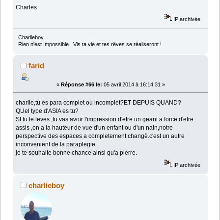
Charles
IP archivée
Charlieboy
Rien n'est Impossible ! Vis ta vie et tes rêves se réaliseront !
farid
«
Réponse #66 le:
05 avril 2014 à 16:14:31 »
charlie,tu es para complet ou incomplet?ET DEPUIS QUAND?
QUel type d'ASIA es tu?
SI tu te leves ,tu vas avoir l'impression d'etre un geant.a force d'etre
assis ,on a la hauteur de vue d'un enfant ou d'un nain,notre
perspective des espaces a completement changè.c'est un autre
inconvenient de la paraplegie.
je te souhaite bonne chance ainsi qu'a pierre.
IP archivée
charlieboy