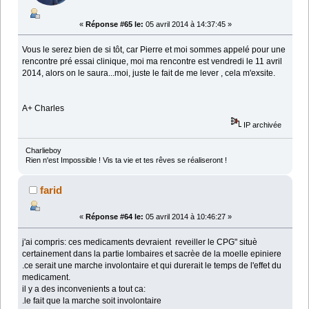
«
Réponse #65 le:
05 avril 2014 à 14:37:45 »
Vous le serez bien de si tôt, car Pierre et moi sommes appelé pour une
rencontre pré essai clinique, moi ma rencontre est vendredi le 11 avril
2014, alors on le saura...moi, juste le fait de me lever , cela m'exsite.
A+ Charles
IP archivée
Charlieboy
Rien n'est Impossible ! Vis ta vie et tes rêves se réaliseront !
farid
«
Réponse #64 le:
05 avril 2014 à 10:46:27 »
j'ai compris: ces medicaments devraient reveiller le CPG" situè
certainement dans la partie lombaires et sacrèe de la moelle epiniere
.ce serait une marche involontaire et qui durerait le temps de l'effet du
medicament.
il y a des inconvenients a tout ca:
.le fait que la marche soit involontaire