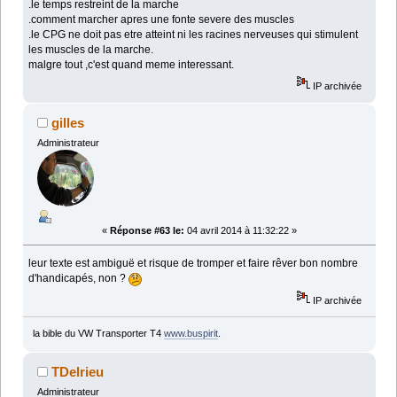
.le temps restreint de la marche
.comment marcher apres une fonte severe des muscles
.le CPG ne doit pas etre atteint ni les racines nerveuses qui stimulent
les muscles de la marche.
malgre tout ,c'est quand meme interessant.
IP archivée
gilles
Administrateur
«
Réponse #63 le:
04 avril 2014 à 11:32:22 »
leur texte est ambiguë et risque de tromper et faire rêver bon nombre
d'handicapés, non ?
IP archivée
la bible du VW Transporter T4
www.buspirit
.
TDelrieu
Administrateur