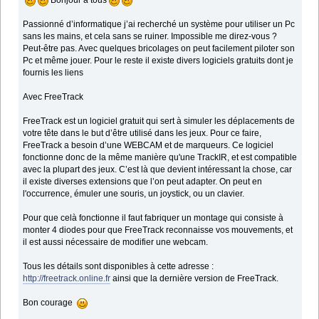
Bonjour à tous
Passionné d’informatique j’ai recherché un système pour utiliser un Pc
sans les mains, et cela sans se ruiner. Impossible me direz-vous ?
Peut-être pas. Avec quelques bricolages on peut facilement piloter son
Pc et même jouer. Pour le reste il existe divers logiciels gratuits dont je
fournis les liens
Avec FreeTrack
FreeTrack est un logiciel gratuit qui sert à simuler les déplacements de
votre tête dans le but d’être utilisé dans les jeux. Pour ce faire,
FreeTrack a besoin d’une WEBCAM et de marqueurs. Ce logiciel
fonctionne donc de la même manière qu'une TrackIR, et est compatible
avec la plupart des jeux. C’est là que devient intéressant la chose, car
il existe diverses extensions que l’on peut adapter. On peut en
l'occurrence, émuler une souris, un joystick, ou un clavier.
Pour que celà fonctionne il faut fabriquer un montage qui consiste à
monter 4 diodes pour que FreeTrack reconnaisse vos mouvements, et
il est aussi nécessaire de modifier une webcam.
Tous les détails sont disponibles à cette adresse :
http://freetrack.online.fr
ainsi que la dernière version de FreeTrack.
Bon courage