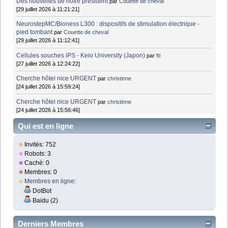
Des nouvelles de notre président
par
Couette de cheval
[29 juillet 2026 à 11:21:21]
NeurostepMC/Bioness L300 : dispositifs de stimulation électrique -
pied tombant
par
Couette de cheval
[29 juillet 2026 à 11:12:41]
Cellules souches iPS - Keio University (Japon)
par
fti
[27 juillet 2026 à 12:24:22]
Cherche hôtel nice URGENT
par
christinne
[24 juillet 2026 à 15:59:24]
Cherche hôtel nice URGENT
par
christinne
[24 juillet 2026 à 15:56:46]
Qui est en ligne
Invités: 752
Robots: 3
Caché: 0
Membres: 0
Membres en ligne
:
DotBot
Baidu (2)
Derniers Membres