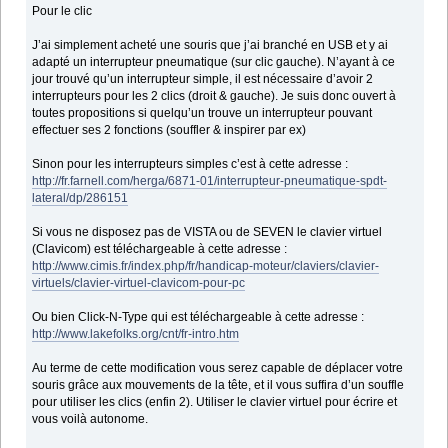
Pour le clic
J’ai simplement acheté une souris que j’ai branché en USB et y ai
adapté un interrupteur pneumatique (sur clic gauche). N’ayant à ce
jour trouvé qu’un interrupteur simple, il est nécessaire d’avoir 2
interrupteurs pour les 2 clics (droit & gauche). Je suis donc ouvert à
toutes propositions si quelqu’un trouve un interrupteur pouvant
effectuer ses 2 fonctions (souffler & inspirer par ex)
Sinon pour les interrupteurs simples c’est à cette adresse :
http://fr.farnell.com/herga/6871-01/interrupteur-pneumatique-spdt-
lateral/dp/286151
Si vous ne disposez pas de VISTA ou de SEVEN le clavier virtuel
(Clavicom) est téléchargeable à cette adresse :
http://www.cimis.fr/index.php/fr/handicap-moteur/claviers/clavier-
virtuels/clavier-virtuel-clavicom-pour-pc
Ou bien Click-N-Type qui est téléchargeable à cette adresse :
http://www.lakefolks.org/cnt/fr-intro.htm
Au terme de cette modification vous serez capable de déplacer votre
souris grâce aux mouvements de la tête, et il vous suffira d’un souffle
pour utiliser les clics (enfin 2). Utiliser le clavier virtuel pour écrire et
vous voilà autonome.