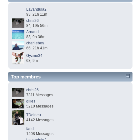
Lavandula2
93j 21h 11m
chris26
84j 19h 56m
Arnaud
83j 9h 36m
charlieboy
66j 21h 41m
Gyzmo34
63j 9m
Top membres
chris26
7311 Messages
gilles
5210 Messages
TDelrieu
4142 Messages
farid
1408 Messages
Lavandula2