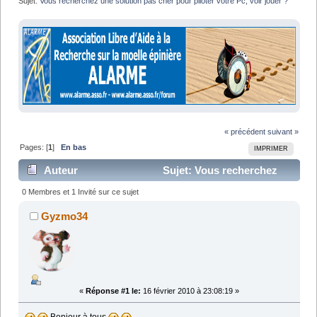
Sujet:
Vous recherchez une solution pas cher pour piloter votre Pc, voir jouer ?
« précédent
suivant »
Pages: [
1
]
En bas
IMPRIMER
Auteur
Sujet: Vous recherchez
une solution pas cher pour piloter votre Pc, voir jouer
0 Membres et 1 Invité sur ce sujet
? (Lu 9003 fois)
Gyzmo34
«
Réponse #1 le:
16 février 2010 à 23:08:19 »