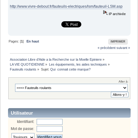
http://www.vivre-debout.fr/fauteuils-electriques/lsm/fauteuil-LSM.asp
IP archivée
Pages: [
1
]
En haut
IMPRIMER
« précédent
suivant »
Association Libre d'Aide a la Recherche sur la Moelle Epiniere
»
LA VIE QUOTIDIENNE
»
Les équipements, les aides techniques
»
Fauteuils roulants
»
Sujet:
Qui  connait cette marque?
Aller à:
Utilisateur
Identifiant:
Mot de passe: