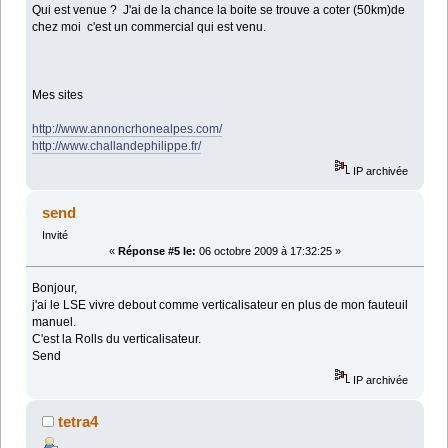
Qui est venue ? J'ai de la chance la boite se trouve a coter (50km)de
chez moi c'est un commercial qui est venu.
Mes sites
http://www.annoncrhonealpes.com/
http://www.challandephilippe.fr/
IP archivée
send
Invité
«
Réponse #5 le:
06 octobre 2009 à 17:32:25 »
Bonjour,
j'ai le LSE vivre debout comme verticalisateur en plus de mon fauteuil
manuel.
C'est la Rolls du verticalisateur.
Send
IP archivée
tetra4