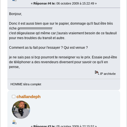
«
Réponse #4 le:
06 octobre 2009 à 15:22:49 »
Bonjour,
Donc il est aussi bien que sur le papier, dommage qu'il faut être très
riche grrrrrrrrrrrrrrrrrrrrrrrrrrrrr
c'est dégeulasse qd même car j'aurais vraiement besoin de ce fauteuil
pour mes troubles du transit et autre.
Comment as tu fait pour l'essayer ? Qui est venue ?
je ne sais pas si bcp pourront te renseigner vu le prix. Essaie peut-être
de téléphoner a des revendeurs diversent pour savoir ce qu'il en
pense,
IP archivée
HOMME tétra complet
challandeph
«
Réponse #3 le:
05 octobre 2009 à 22:15:52 »