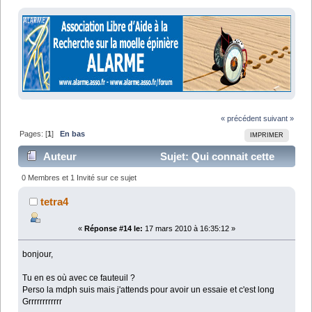
« précédent
suivant »
Pages: [
1
]
En bas
IMPRIMER
Auteur
Sujet: Qui connait cette
marque? (Lu 13466 fois)
0 Membres et 1 Invité sur ce sujet
tetra4
«
Réponse #14 le:
17 mars 2010 à 16:35:12 »
bonjour,
Tu en es où avec ce fauteuil ?
Perso la mdph suis mais j'attends pour avoir un essaie et c'est long
Grrrrrrrrrrrr