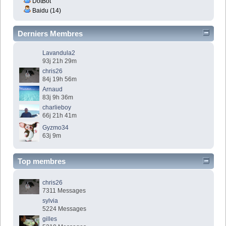
DotBot
Baidu (14)
Derniers Membres
Lavandula2
93j 21h 29m
chris26
84j 19h 56m
Arnaud
83j 9h 36m
charlieboy
66j 21h 41m
Gyzmo34
63j 9m
Top membres
chris26
7311 Messages
sylvia
5224 Messages
gilles