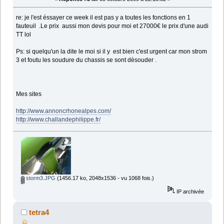
re: je l'est éssayer ce week il est pas y a toutes les fonctions en 1
fauteuil .Le prix aussi mon devis pour moi et 27000€ le prix d'une audi
TT lol
Ps: si quelqu'un la dite le moi si il y est bien c'est urgent car mon strom
3 et foutu les soudure du chassis se sont dèsouder .
Mes sites
http://www.annoncrhonealpes.com/
http://www.challandephilippe.fr/
storm3.JPG
(1456.17 ko, 2048x1536 - vu 1068 fois.)
IP archivée
tetra4