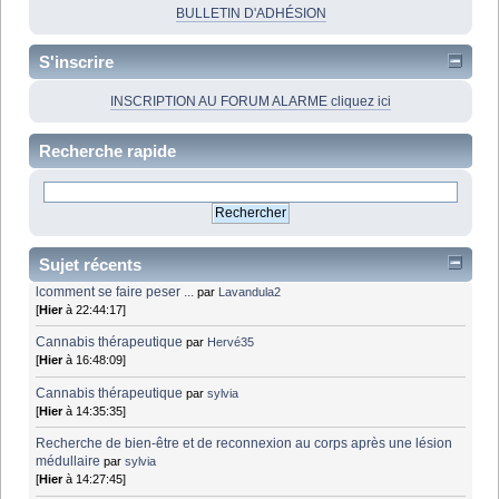
BULLETIN D'ADHÉSION
S'inscrire
INSCRIPTION AU FORUM ALARME cliquez ici
Recherche rapide
Sujet récents
lcomment se faire peser ...
par
Lavandula2
[
Hier
à 22:44:17]
Cannabis thérapeutique
par
Hervé35
[
Hier
à 16:48:09]
Cannabis thérapeutique
par
sylvia
[
Hier
à 14:35:35]
Recherche de bien-être et de reconnexion au corps après une lésion
médullaire
par
sylvia
[
Hier
à 14:27:45]