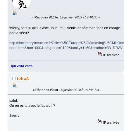
«
Réponse #10 le:
19 janvier 2010 à 17:40:30 »
thierry, sais-tu qu'il existe un fauteuil vertic entièrement pris en charge
par la sécu?
http://doclibrary.invacare.fr/Office%5CEurope%5CMarketing%5CMktDocFR.
openform&bu=1000&subgroup=1100&family=1160&product=83_DRAV
IP archivée
qui vivra verra
tetra4
«
Réponse #9 le:
16 janvier 2010 à 14:36:13 »
salut,
Où en es tu avec le fauteuil ?
thierry
IP archivée