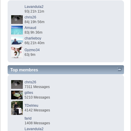
Lavandula2
93j 21h 11m
chris26
84j 19h 56m
Arnaud
83j 9h 36m
charlieboy
66j 21h 40m
Gyzmo34
63j 9m
Top membres
chris26
7311 Messages
gilles
5210 Messages
TDelrieu
4142 Messages
farid
1408 Messages
Lavandula2