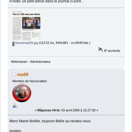
A noter, un petit article dans le journal ci-joint...
bessenay09.jpg
(113.51 ko, 943x981 - vu 6549 fois.)
IP archivée
Webmaster - Administrateur
mo69
Membre de l'association
«
Réponse #4 le:
03 avril 2009 à 15:27:30 »
Merci Marie-Noëlle, toujours fidèle au rendez-vous.
Amitiés.