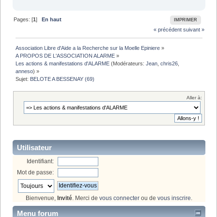
Pages: [
1
]
En haut
IMPRIMER
« précédent
suivant »
Association Libre d'Aide a la Recherche sur la Moelle Epiniere
»
A PROPOS DE L'ASSOCIATION ALARME
»
Les actions & manifestations d'ALARME
(Modérateurs:
Jean
,
chris26
,
anneso
) »
Sujet:
BELOTE A BESSENAY (69)
Aller à:
Utilisateur
Identifiant:
Mot de passe:
Bienvenue,
Invité
. Merci de
vous connecter
ou de
vous inscrire
.
Menu forum