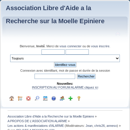
Association Libre d'Aide a la
Recherche sur la Moelle Epiniere
Bienvenue,
Invité
. Merci de
vous connecter
ou de
vous inscrire
.
Connexion avec identifiant, mot de passe et durée de la session
Nouvelles:
INSCRIPTION AU FORUM ALARME cliquez ici
Association Libre d'Aide a la Recherche sur la Moelle Epiniere
»
A PROPOS DE L'ASSOCIATION ALARME
»
Les actions & manifestations d'ALARME
(Modérateurs:
Jean
,
chris26
,
anneso
) »