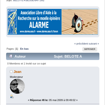
Sujet:
BELOTE A BESSENAY (69)
« précédent
suivant »
Pages: [
1
]
En bas
IMPRIMER
Auteur
Sujet: BELOTE A
BESSENAY (69) (Lu 12810 fois)
0 Membres et 1 Invité sur ce sujet
Jean
Moderateur
«
Réponse #8 le:
05 mai 2009 à 09:49:02 »