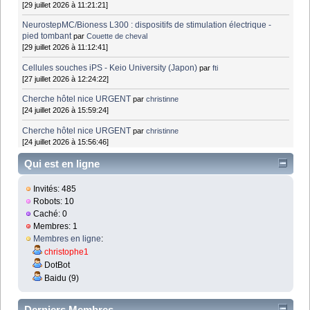
[29 juillet 2026 à 11:21:21]
NeurostepMC/Bioness L300 : dispositifs de stimulation électrique -
pied tombant
par
Couette de cheval
[29 juillet 2026 à 11:12:41]
Cellules souches iPS - Keio University (Japon)
par
fti
[27 juillet 2026 à 12:24:22]
Cherche hôtel nice URGENT
par
christinne
[24 juillet 2026 à 15:59:24]
Cherche hôtel nice URGENT
par
christinne
[24 juillet 2026 à 15:56:46]
Qui est en ligne
Invités: 485
Robots: 10
Caché: 0
Membres: 1
Membres en ligne
:
christophe1
DotBot
Baidu (9)
Derniers Membres