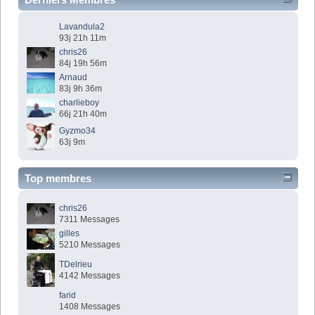
Lavandula2
93j 21h 11m
chris26
84j 19h 56m
Arnaud
83j 9h 36m
charlieboy
66j 21h 40m
Gyzmo34
63j 9m
Top membres
chris26
7311 Messages
gilles
5210 Messages
TDelrieu
4142 Messages
farid
1408 Messages