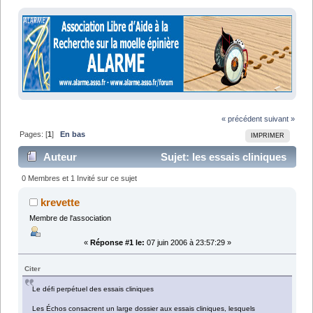
« précédent
suivant »
Pages: [
1
]
En bas
IMPRIMER
Auteur
Sujet: les essais cliniques
(Lu 6974 fois)
0 Membres et 1 Invité sur ce sujet
krevette
Membre de l'association
«
Réponse #1 le:
07 juin 2006 à 23:57:29 »
Citer
Le défi perpétuel des essais cliniques
Les Échos consacrent un large dossier aux essais cliniques, lesquels