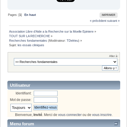
Pages: [
1
]
En haut
IMPRIMER
« précédent
suivant »
Association Libre d'Aide a la Recherche sur la Moelle Epiniere
»
TOUT SUR LA RECHERCHE
»
Recherches fondamentales
(Modérateur:
TDelrieu
) »
Sujet:
les essais cliniques
Aller à:
Utilisateur
Identifiant:
Mot de passe:
Bienvenue,
Invité
. Merci de
vous connecter
ou de
vous inscrire
.
Menu forum