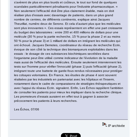
s’avèrent de plus en plus lourds et coûteux, le tout sur fond de quelques
scandales particulièrement pénalisants pour l’industrie pharmaceutique. «
Non seulement l’efficacité doit être plus clairement établie, mais on doit
réaliser plus d’essais avec davantage de patients, dans un plus grand
nombre de centres, de différents continents, explique ainsi Jacques
Theurillat, numéro deux de Serono. Et cela d’autant plus que les molécules
sont plus innovantes ». Ces essais représentent en effet une part croissante
du budget des laboratoires : entre 200 et 400 millions de dollars pour une
molécule (30 % pour la partie recherche, 15 % pour la phase 2 et au moins
50 % pour la phase 3) et 1 milliard de dollars en intégrant les molécules qui
ont échoué. Jacques Demotes, coordinateur du réseau de recherche Ecrin,
évoque de son côté la technique des biomarqueurs exploitables dans les
essais : le dosage de ces substances biochimiques secrétées dans
l’organisme peut être utilisé comme indicateur de l’évolution de la maladie
mais aussi de l’efficacité des molécules. Ensuite seulement interviennent les
tests sur l’homme pour vérifier l’innocuité (phase 1) puis l’efficacité (phase 2),
intégrant toute une batterie de garde-fous rendus nécessaires pour protéger
les cobayes volontaires. En France, les études de phase 4 sont souvent
réalisées par les industriels en partenariat avec les hôpitaux et l’Inserm,
notamment dans le cadre de comparaisons de stratégies thérapeutiques et
avec l’appui du réseau Ecrin. signalent. Enfin, Les Échos rappèlent l’ambition
de consulter les patients pour mieux les impliquer dans la recherche clinique.
Les promoteurs d’essais auraient en effet tout à gagner à associer
précocement les patients à leurs recherches.
Les Échos, 07/06
IP archivée