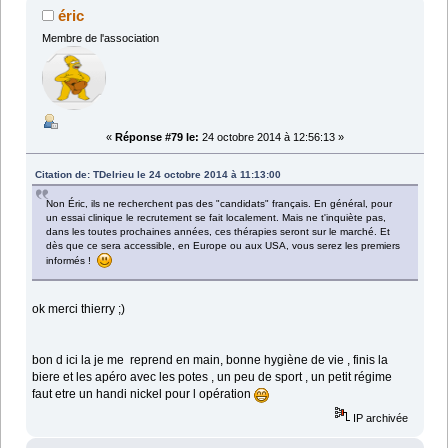
éric
Membre de l'association
«
Réponse #79 le:
24 octobre 2014 à 12:56:13 »
Citation de: TDelrieu le 24 octobre 2014 à 11:13:00
Non Éric, ils ne recherchent pas des "candidats" français. En général, pour
un essai clinique le recrutement se fait localement. Mais ne t'inquiète pas,
dans les toutes prochaines années, ces thérapies seront sur le marché. Et
dès que ce sera accessible, en Europe ou aux USA, vous serez les premiers
informés !
ok merci thierry ;)
bon d ici la je me reprend en main, bonne hygiène de vie , finis la
biere et les apéro avec les potes , un peu de sport , un petit régime
faut etre un handi nickel pour l opération
IP archivée