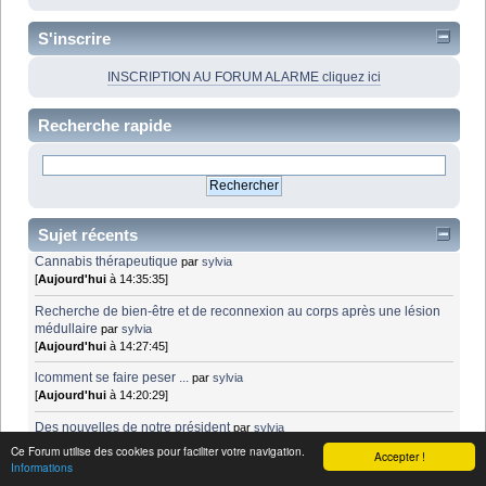
S'inscrire
INSCRIPTION AU FORUM ALARME cliquez ici
Recherche rapide
Sujet récents
Cannabis thérapeutique
par
sylvia
[
Aujourd'hui
à 14:35:35]
Recherche de bien-être et de reconnexion au corps après une lésion
médullaire
par
sylvia
[
Aujourd'hui
à 14:27:45]
lcomment se faire peser ...
par
sylvia
[
Aujourd'hui
à 14:20:29]
Des nouvelles de notre président
par
sylvia
[
Aujourd'hui
à 14:12:58]
Ce Forum utilise des cookies pour faciliter votre navigation.
Accepter !
Informations
Des nouvelles de notre président
par
Isa