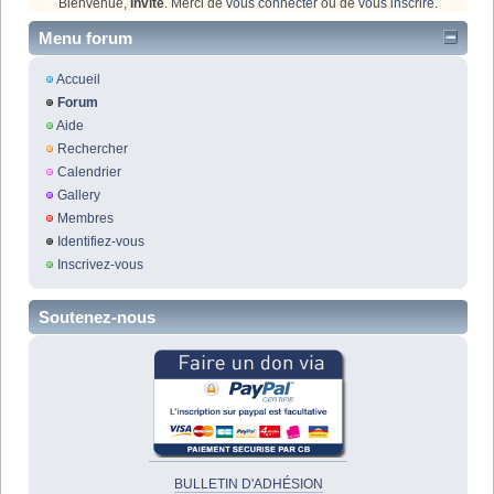
Bienvenue,
Invité
. Merci de
vous connecter
ou de
vous inscrire
.
Menu forum
Accueil
Forum
Aide
Rechercher
Calendrier
Gallery
Membres
Identifiez-vous
Inscrivez-vous
Soutenez-nous
BULLETIN D'ADHÉSION