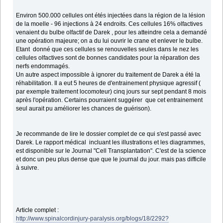
Environ 500.000 cellules ont étés injectées dans la région de la lésion
de la moelle - 96 injections à 24 endroits. Ces cellules 16% olfactives
venaient du bulbe olfactif de Darek , pour les atteindre cela a demandé
une opération majeure; on a du lui ouvrir le crane et enlever le bulbe.
Etant donné que ces cellules se renouvelles seules dans le nez les
cellules olfactives sont de bonnes candidates pour la réparation des
nerfs endommagés.
Un autre aspect impossible à ignorer du traitement de Darek a été la
réhabilitation. Il a eut 5 heures de d'entrainement physique agressif (
par exemple traitement locomoteur) cinq jours sur sept pendant 8 mois
après l'opération. Certains pourraient suggérer que cet entrainement
seul aurait pu améliorer les chances de guérison).
Je recommande de lire le dossier complet de ce qui s'est passé avec
Darek. Le rapport médical incluant les illustrations et les diagrammes,
est disponible sur le Journal "Cell Transplantation". C'est de la science
et donc un peu plus dense que que le journal du jour. mais pas difficile
à suivre.
Article complet :
http://www.spinalcordinjury-paralysis.org/blogs/18/2292?