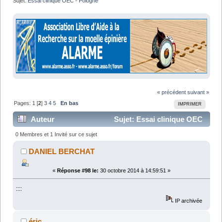
Sujet:
Essai clinique OEC - Pologne
« précédent
suivant »
Pages:
1
[
2
]
3
4
5
En bas
IMPRIMER
Auteur
Sujet: Essai clinique OEC
- Pologne (Lu 137840 fois)
0 Membres et 1 Invité sur ce sujet
DANIEL BERCHAT
«
Réponse #98 le:
30 octobre 2014 à 14:59:51 »
::::
IP archivée
éric