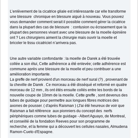
L’enlèvement de la cicatrice gliale est intéressante car elle transforme
une blessure chronique en blessure aiguë à nouveau. Vous pouvez
vous demander comment serait il possible comment gérer la cicatrice
dans la plupart des cas de blessure : contusion ou écrasement que la
plupart des personnes vivant avec une blessure de la moelle épinière
ont ? Les chirurgiens aiment la chirurgie mais ouvrir la moelle et
bricoler le tissu cicatriciel n’arrivera pas.
Une autre variable confondante : la moelle de Darek a été trouvée
collée a son étui, Cette adhérence a été enlevée; cette adhérence est
commune après une blessure de la moelle et peu contribuer a une
amélioration importante.
La greffe de nerf provient d'un morceau de nerf sural (?) , provenant de
la cheville de Darek . Ce morceau a été disséqué et reformé en quatre
morceau de 12 mm , ils ont étés ensuite collés entre les bords de la
nouvelle coupe de 10mm de la moelle. Cette greffe , sont devenus des
tubes de guidage pour permettre aux longues fibres motrices des
axones de pousser. ( d'après Raisman ) (J'ai été heureux de voir que
Raisman a fait référence aux pionniers du concept des nerfs
périphériques comme tubes de guidage - Albert Aguayo, de Montreal,
et conseillé de la fondation Reeves pour son programme de
recherche, et la femme qui a découvert les cellules nasales, Almudena
Ramon-Cueto d'Espagne.