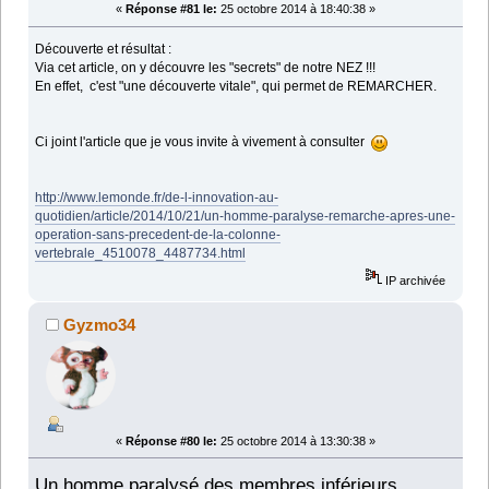
«
Réponse #81 le:
25 octobre 2014 à 18:40:38 »
Découverte et résultat :
Via cet article, on y découvre les "secrets" de notre NEZ !!!
En effet, c'est "une découverte vitale", qui permet de REMARCHER.
Ci joint l'article que je vous invite à vivement à consulter
http://www.lemonde.fr/de-l-innovation-au-
quotidien/article/2014/10/21/un-homme-paralyse-remarche-apres-une-
operation-sans-precedent-de-la-colonne-
vertebrale_4510078_4487734.html
IP archivée
Gyzmo34
«
Réponse #80 le:
25 octobre 2014 à 13:30:38 »
Un homme paralysé des membres inférieurs