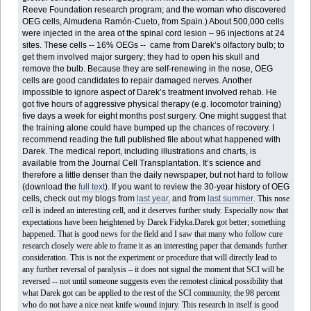
Reeve Foundation research program; and the woman who discovered
OEG cells, Almudena Ramón-Cueto, from Spain.) About 500,000 cells
were injected in the area of the spinal cord lesion – 96 injections at 24
sites. These cells -- 16% OEGs -- came from Darek’s olfactory bulb; to
get them involved major surgery; they had to open his skull and
remove the bulb. Because they are self-renewing in the nose, OEG
cells are good candidates to repair damaged nerves. Another
impossible to ignore aspect of Darek’s treatment involved rehab. He
got five hours of aggressive physical therapy (e.g. locomotor training)
five days a week for eight months post surgery. One might suggest that
the training alone could have bumped up the chances of recovery. I
recommend reading the full published file about what happened with
Darek. The medical report, including illustrations and charts, is
available from the Journal Cell Transplantation. It’s science and
therefore a little denser than the daily newspaper, but not hard to follow
(download the
full text
). If you want to review the 30-year history of OEG
cells, check out my blogs from
last year,
and from
last summer
. This nose
cell is indeed an interesting cell, and it deserves further study. Especially now that
expectations have been heightened by Darek Fidyka.Darek got better; something
happened. That is good news for the field and I saw that many who follow cure
research closely were able to frame it as an interesting paper that demands further
consideration. This is not the experiment or procedure that will directly lead to
any further reversal of paralysis – it does not signal the moment that SCI will be
reversed -- not until someone suggests even the remotest clinical possibility that
what Darek got can be applied to the rest of the SCI community, the 98 percent
who do not have a nice neat knife wound injury. This research in itself is good