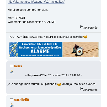
http://alarme.asso.fr/category/c14-actualites/
Merci de votre compréhension,
Marc BENOIT
Webmaster de l'association ALARME
IP archivée
POUR ADHÉRER A ALARME ? Il suffit de cliquer sur la bannière
bens
«
Réponse #82 le:
25 octobre 2014 à 19:42:02 »
je le change mon fauteuil ou j'attend!!!
vu au journal tv ça avance!
IP archivée
aurelie59