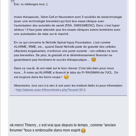
Eric, tu mélanges tout ;)
Invivo therapeutic, Stem Cell et Neurostem sont 3 sociétés de biotechnologie
(avec une technologie brevetée) qui font leur essai clinique avec
l'autorisation des autorités de santé (FDA, SWISSMEDIC). Donc c'est hyper
sérieux ! Il faut juste attendre que les essais cliniques soient terminées avec
une autorisation de mise sur le marché.
En ce qui concerne la Nicholls Spinal Injury Foundation, c'est comme
ALARME, IRME, etc., quand David Nicholls parle de gratuité des cellules
olfactives engainantes, il enfonce une porte ouverte : ces cellules ne sont
pas brevetées. De plus, la gratuité et le désintéressement financier ne
garantissent pas forcément le succès thérapeutique...
Dans ce cas-là, ils ont misé sur le bon cheval. C'est très bien pour nous
tous... À noter qu'ALARME a financé le labo du Pr RAISMAN de l'UCL. On
est toujours dans les bons coups !
Néanmoins, tout ceci n'a rien à voir avec les instituts listés ici pour information
:
http://alarme.asso.fr/forum/index.php?board=30.0
ok merci Thierry , c est vrai que depuis le temps , comme "ancien
forumer "tous s embrouille dans mon esprit