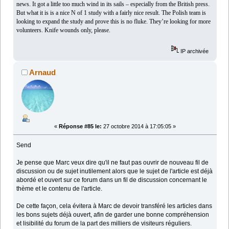
news. It got a little too much wind in its sails – especially from the British press.
But what it is is a nice N of 1 study with a fairly nice result. The Polish team is
looking to expand the study and prove this is no fluke. They’re looking for more
volunteers. Knife wounds only, please.
IP archivée
Arnaud
«
Réponse #85 le:
27 octobre 2014 à 17:05:05 »
Send
Je pense que Marc veux dire qu'il ne faut pas ouvrir de nouveau fil de
discussion ou de sujet inutilement alors que le sujet de l'article est déjà
abordé et ouvert sur ce forum dans un fil de discussion concernant le
thème et le contenu de l'article.
De cette façon, cela évitera à Marc de devoir transféré les articles dans
les bons sujets déjà ouvert, afin de garder une bonne compréhension
et lisibilité du forum de la part des milliers de visiteurs réguliers.