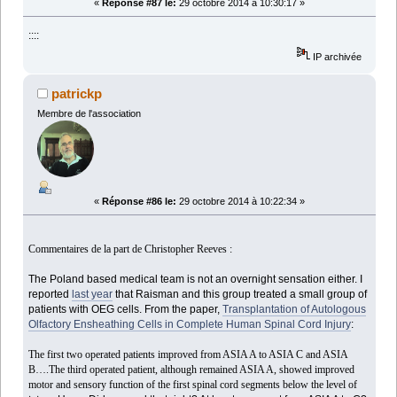
«
Réponse #87 le:
29 octobre 2014 à 10:30:17 »
::::
IP archivée
patrickp
Membre de l'association
«
Réponse #86 le:
29 octobre 2014 à 10:22:34 »
Commentaires de la part de Christopher Reeves :
The Poland based medical team is not an overnight sensation either. I
reported
last year
that Raisman and this group treated a small group of
patients with OEG cells. From the paper,
Transplantation of Autologous
Olfactory Ensheathing Cells in Complete Human Spinal Cord Injury
:
The first two operated patients improved from ASIA A to ASIA C and ASIA
B….The third operated patient, although remained ASIA A, showed improved
motor and sensory function of the first spinal cord segments below the level of