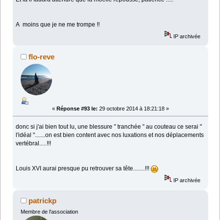
A moins que je ne me trompe !!
IP archivée
flo-reve
«
Réponse #93 le:
29 octobre 2014 à 18:21:18 »
donc si j'ai bien tout lu, une blessure " tranchée " au couteau ce serai "
l'idéal ".......on est bien content avec nos luxations et nos déplacements
vertébral.....!!!
Louis XVI aurai presque pu retrouver sa tête........!!!
IP archivée
patrickp
Membre de l'association