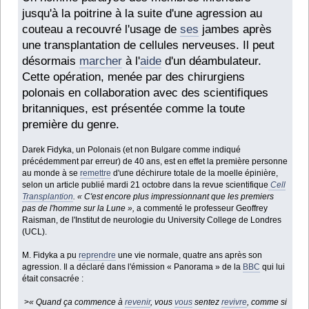
jusqu'à la poitrine à la suite d'une agression au
couteau a recouvré l'usage de
ses
jambes après
une transplantation de cellules nerveuses. Il peut
désormais
marcher
à l'
aide
d'un déambulateur.
Cette opération, menée par des chirurgiens
polonais en collaboration avec des scientifiques
britanniques, est présentée comme la toute
première du genre.
Darek Fidyka, un Polonais (et non Bulgare comme indiqué
précédemment par erreur) de 40 ans, est en effet la première personne
au monde à se
remettre
d'une déchirure totale de la moelle épinière,
selon un article publié mardi 21 octobre dans la revue scientifique
Cell
Transplantion
. « C'est encore plus impressionnant que les premiers
pas de l'homme sur la Lune »,
a commenté le professeur Geoffrey
Raisman, de l'Institut de neurologie du University College de Londres
(UCL).
M. Fidyka a pu
reprendre
une vie normale, quatre ans après son
agression. Il a déclaré dans l'émission « Panorama » de la
BBC
qui lui
était consacrée :
>
« Quand ça commence à
revenir
, vous
vous
sentez
revivre
, comme si