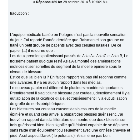
«
Réponse #89 le:
29 octobre 2014 à 10:56:18 »
traduction :
L'équipe médicale basée en Pologne n'est pas la nouvelle sensation
du jour. J'ai reporté l'année dernière que Raisman et son groupe on
traité un petit groupe de patients avec des cellules nasales. De ce
papier (...) il retourne que :
Les deux premiers patientssont passés de Asia A a AsiaC et Asia B; Le
troisième patient quoique resté Asia A a montré des améliorations
motrices et sensorielles du segment de la moelle épinière sous le
niveau de blessure.
Est ce que j'ai bien lu ? En fait ce rapport n'a pas été reconnu comme
une avancée. Il y a eu aucun rapport dans les médias.
Le nouveau papier est différent de plusieurs manières importantes.
Premièrement il s'agit d'une blessure par couteau, deuxièmement il y a
eut ablation de la cicatrice gliale, et troisièmement il y a eut utilisation
de greffe de nerfs périphériques.
Les blessures par couteau causent des blessures de la moelle
épinière et quand cela arrive la plupart des blessés guérissent. J'ai
trouvé un rapport dans la littérature qui montre que deux blessés sur
trois guérissent bien. bien signifie qu'il étaient capable de se déplacer
sans l'aide d'un équipement ou seulement avec une orthèse cheville et
pied. A cet aspect Darek ( le polonais ) n'est même pas bon.