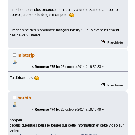
mais bon c est plus encourageant qu il y a une dizaine d année je
trouve , croisons le doigts mon pote
il recherche des "candidats" français thierry ? tu a éventuellement
des news ? merci.
IP archivée
misterjp
«
Réponse #75 le:
23 octobre 2014 à 19:50:33 »
Tu débarques
.
IP archivée
harbib
«
Réponse #74 le:
23 octobre 2014 à 19:48:49 »
bonjour
depuis quelques jours je tombe sur cette information et cette video sur
ce lien.