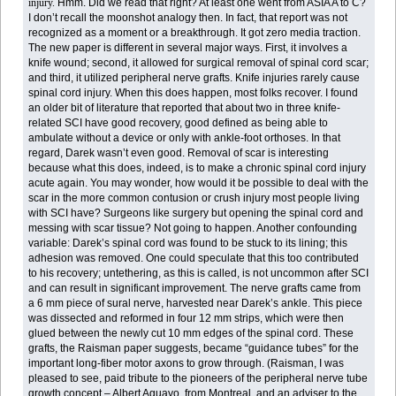
injury.
Hmm. Did we read that right? At least one went from ASIA A to C?
I don’t recall the moonshot analogy then. In fact, that report was not
recognized as a moment or a breakthrough. It got zero media traction.
The new paper is different in several major ways. First, it involves a
knife wound; second, it allowed for surgical removal of spinal cord scar;
and third, it utilized peripheral nerve grafts. Knife injuries rarely cause
spinal cord injury. When this does happen, most folks recover. I found
an older bit of literature that reported that about two in three knife-
related SCI have good recovery, good defined as being able to
ambulate without a device or only with ankle-foot orthoses. In that
regard, Darek wasn’t even good. Removal of scar is interesting
because what this does, indeed, is to make a chronic spinal cord injury
acute again. You may wonder, how would it be possible to deal with the
scar in the more common contusion or crush injury most people living
with SCI have? Surgeons like surgery but opening the spinal cord and
messing with scar tissue? Not going to happen. Another confounding
variable: Darek’s spinal cord was found to be stuck to its lining; this
adhesion was removed. One could speculate that this too contributed
to his recovery; untethering, as this is called, is not uncommon after SCI
and can result in significant improvement. The nerve grafts came from
a 6 mm piece of sural nerve, harvested near Darek’s ankle. This piece
was dissected and reformed in four 12 mm strips, which were then
glued between the newly cut 10 mm edges of the spinal cord. These
grafts, the Raisman paper suggests, became “guidance tubes” for the
important long-fiber motor axons to grow through. (Raisman, I was
pleased to see, paid tribute to the pioneers of the peripheral nerve tube
growth concept – Albert Aguayo, from Montreal, and an adviser to the