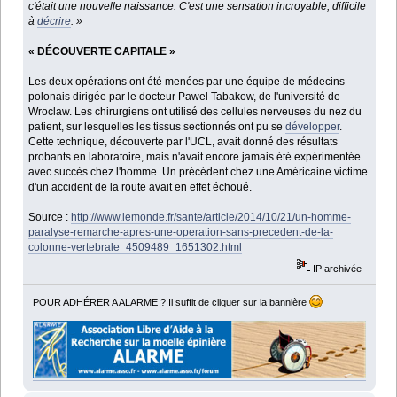
c'était une nouvelle naissance. C'est une sensation incroyable, difficile
à
décrire
. »
« DÉCOUVERTE CAPITALE »
Les deux opérations ont été menées par une équipe de médecins
polonais dirigée par le docteur Pawel Tabakow, de l'université de
Wroclaw. Les chirurgiens ont utilisé des cellules nerveuses du nez du
patient, sur lesquelles les tissus sectionnés ont pu se
développer
.
Cette technique, découverte par l'UCL, avait donné des résultats
probants en laboratoire, mais n'avait encore jamais été expérimentée
avec succès chez l'homme. Un précédent chez une Américaine victime
d'un accident de la route avait en effet échoué.
Source :
http://www.lemonde.fr/sante/article/2014/10/21/un-homme-
paralyse-remarche-apres-une-operation-sans-precedent-de-la-
colonne-vertebrale_4509489_1651302.html
IP archivée
POUR ADHÉRER A ALARME ? Il suffit de cliquer sur la bannière