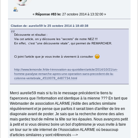
«
Réponse #83 le:
27 octobre 2014 à 13:32:00 »
Citation de: aurelie59 le 25 octobre 2014 à 18:40:38
Découverte et résultat :
Via cet article, on y découvre les "secrets" de notre NEZ !!!
En effet, c'est "une découverte vitale", qui permet de REMARCHER.
Ci joint l'article que je vous invite à vivement à consulter
http://www.lemonde.fr/de-l-innovation-au-quotidien/article/2014/10/21/un-
homme-paralyse-remarche-apres-une-operation-sans-precedent-de-la-
colonne-vertebrale_4510078_4487734.html
Merci aurelie59 mais si tu lis le message précédent le tiens tu
t'apercevra que l'information est identique à la mienne ??? En tant que
Webmaster de association ALARME j'édite des articles similaire
régulièrement et je pense que parfois il serait bien d'arrêter de lire en
diagonale avant de poster. Je sais que la recherche donne des ailes
mais gardez tout de même la tête sur les épaules. Nous avançons petit
à petit et si vous désirez boire un bol d'optimisme je vous invite à faire
un tour sur le site internet de l'Association ALARME où beaucoup
d'articles similaires y sont référencés --->