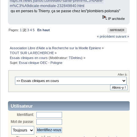
https://fr.news.yahoo.com/video-sante-premi%C3%A8re-
m%C3%A9dicale-mondiale-232849840.html
qu en penses tu Thierry. ça se passe chez les"plombiers polonais"
IP archivée
Pages:
1
[
2
]
3
4
5
En haut
IMPRIMER
« précédent
suivant »
Association Libre d'Aide a la Recherche sur la Moelle Epiniere
»
TOUT SUR LA RECHERCHE
»
Essais cliniques en cours
(Modérateur:
TDelrieu
) »
Sujet:
Essai clinique OEC - Pologne
Aller à:
Utilisateur
Identifiant:
Mot de passe: