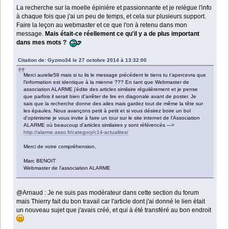
La recherche sur la moelle épinière et passionnante et je relègue l'info
à chaque fois que j'ai un peu de temps, et cela sur plusieurs support.
Faire la leçon au webmaster et ce que l'on à retenu dans mon
message.
Mais était-ce réellement ce qu'il y a de plus important
dans mes mots ?
Citation de: Gyzmo34 le 27 octobre 2014 à 13:32:00
Merci aurelie59 mais si tu lis le message précédent le tiens tu t'apercevra que
l'information est identique à la mienne ??? En tant que Webmaster de
association ALARME j'édite des articles similaire régulièrement et je pense
que parfois il serait bien d'arrêter de lire en diagonale avant de poster. Je
sais que la recherche donne des ailes mais gardez tout de même la tête sur
les épaules. Nous avançons petit à petit et si vous désirez boire un bol
d'optimisme je vous invite à faire un tour sur le site internet de l'Association
ALARME où beaucoup d'articles similaires y sont référencés --->
http://alarme.asso.fr/category/c14-actualites/
Merci de votre compréhension,
Marc BENOIT
Webmaster de l'association ALARME
@Arnaud : Je ne suis pas modérateur dans cette section du forum
mais Thierry fait du bon travail car l'article dont j'ai donné le lien était
un nouveau sujet que j'avais créé, et qui à été transféré au bon endroit