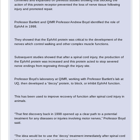
confirmed and expanded on previous studies showing that blocking the
action of this protein receptor prevented the loss of nerve tissue following
injury and promoted repair.
Professor Bartlett and QIMR Professor Andrew Boyd identified the role of
EphA4 in 1998.
They showed that the EphA4 protein was critical to the development of the
nerves which control walking and other complex muscle functions.
Subsequent studies showed that after a spinal cord injury, the production of
the EphA4 protein was increased and this protein acted to stop severed
nerve endings from regrowing through the injury site.
Professor Boyd's laboratory at QIMR, working with Professor Bartlett's lab at
UQ, then developed a “decoy” protein, to block, or inhibit EphA4 function.
This has been used to improve recovery of function after spinal cord injury in
animals.
“That first discovery back in 1998 opened up a clear path to a potential
treatment for any diseases or injuries involving motor nerves,” Professor Boyd
said.
“The idea would be to use the 'decoy' treatment immediately after spinal cord