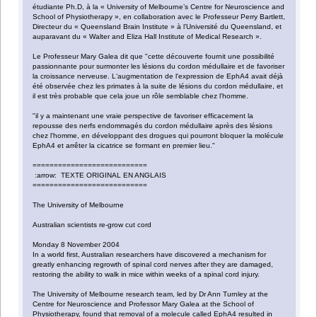
étudiante Ph.D, à la « University of Melbourne’s Centre for Neuroscience and
School of Physiotherapy », en collaboration avec le Professeur Perry Bartlett,
Directeur du « Queensland Brain Institute » à l’Université du Queensland, et
auparavant du « Walter and Eliza Hall Institute of Medical Research ».
Le Professeur Mary Galea dit que "cette découverte fournit une possibilité
passionnante pour surmonter les lésions du cordon médullaire et de favoriser
la croissance nerveuse. L‘augmentation de l'expression de EphA4 avait déjà
été observée chez les primates à la suite de lésions du cordon médullaire, et
il est très probable que cela joue un rôle semblable chez l'homme.
"il y a maintenant une vraie perspective de favoriser efficacement la
repousse des nerfs endommagés du cordon médullaire après des lésions
chez l'homme, en développant des drogues qui pourront bloquer la molécule
EphA4 et arrêter la cicatrice se formant en premier lieu."
===========================
:arrow: TEXTE ORIGINAL EN ANGLAIS
===========================
The University of Melbourne
Australian scientists re-grow cut cord
Monday 8 November 2004
In a world first, Australian researchers have discovered a mechanism for
greatly enhancing regrowth of spinal cord nerves after they are damaged,
restoring the ability to walk in mice within weeks of a spinal cord injury.
The University of Melbourne research team, led by Dr Ann Turnley at the
Centre for Neuroscience and Professor Mary Galea at the School of
Physiotherapy, found that removal of a molecule called EphA4 resulted in