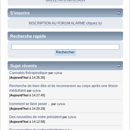
BULLETIN D'ADHÉSION
S'inscrire
INSCRIPTION AU FORUM ALARME cliquez ici
Recherche rapide
Sujet récents
Cannabis thérapeutique
par
sylvia
[
Aujourd'hui
à 14:35:35]
Recherche de bien-être et de reconnexion au corps après une lésion
médullaire
par
sylvia
[
Aujourd'hui
à 14:27:45]
lcomment se faire peser ...
par
sylvia
[
Aujourd'hui
à 14:20:29]
Des nouvelles de notre président
par
sylvia
[
Aujourd'hui
à 14:12:58]