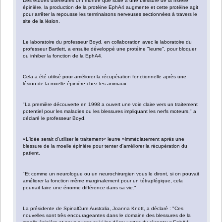
Des études ultérieures ont montré que suite à une blessure de la moelle
épinière, la production de la protéine EphA4 augmente et cette protéine agit
pour arrêter la repousse les terminaisons nerveuses sectionnées à travers le
site de la lésion.
Le laboratoire du professeur Boyd, en collaboration avec le laboratoire du
professeur Bartlett, a ensuite développé une protéine "leurre", pour bloquer
ou inhiber la fonction de la EphA4.
Cela a été utilisé pour améliorer la récupération fonctionnelle après une
lésion de la moelle épinière chez les animaux.
"La première découverte en 1998 a ouvert une voie claire vers un traitement
potentiel pour les maladies ou les blessures impliquant les nerfs moteurs," a
déclaré le professeur Boyd.
«L'idée serait d'utiliser le traitement« leurre »immédiatement après une
blessure de la moelle épinière pour tenter d'améliorer la récupération du
patient.
"Et comme un neurologue ou un neurochirurgien vous le diront, si on pouvait
améliorer la fonction même marginalement pour un tétraplégique, cela
pourrait faire une énorme différence dans sa vie."
La présidente de SpinalCure Australia, Joanna Knott, a déclaré : "Ces
nouvelles sont très encourageantes dans le domaine des blessures de la