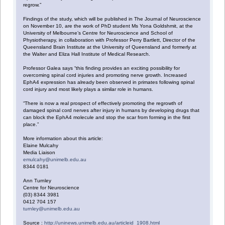
regrow.”
Findings of the study, which will be published in The Journal of Neuroscience
on November 10, are the work of PhD student Ms Yona Goldshmit, at the
University of Melbourne’s Centre for Neuroscience and School of
Physiotherapy, in collaboration with Professor Perry Bartlett, Director of the
Queensland Brain Institute at the University of Queensland and formerly at
the Walter and Eliza Hall Institute of Medical Research.
Professor Galea says “this finding provides an exciting possibility for
overcoming spinal cord injuries and promoting nerve growth. Increased
EphA4 expression has already been observed in primates following spinal
cord injury and most likely plays a similar role in humans.
“There is now a real prospect of effectively promoting the regrowth of
damaged spinal cord nerves after injury in humans by developing drugs that
can block the EphA4 molecule and stop the scar from forming in the first
place.”
More information about this article:
Elaine Mulcahy
Media Liaison
emulcahy@unimelb.edu.au
8344 0181
Ann Turnley
Centre for Neuroscience
(03) 8344 3981
0412 704 157
turnley@unimelb.edu.au
Source :
http://uninews.unimelb.edu.au/articleid_1908.html