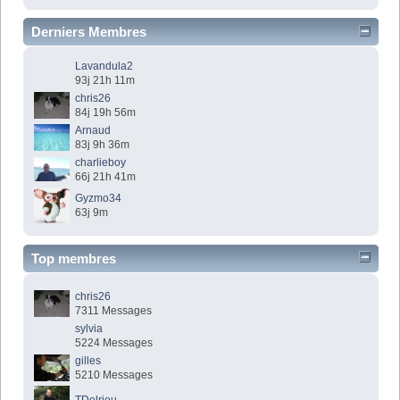
Derniers Membres
Lavandula2
93j 21h 11m
chris26
84j 19h 56m
Arnaud
83j 9h 36m
charlieboy
66j 21h 41m
Gyzmo34
63j 9m
Top membres
chris26
7311 Messages
sylvia
5224 Messages
gilles
5210 Messages