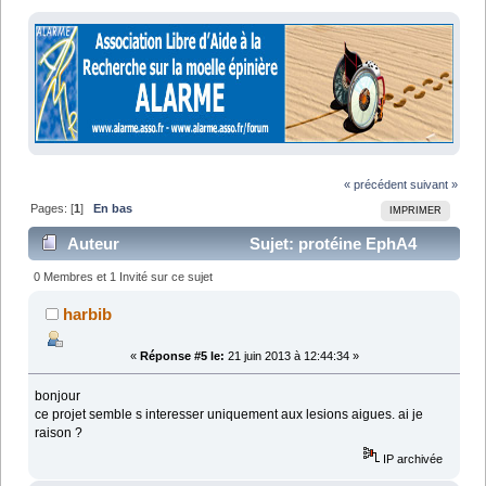
« précédent
suivant »
Pages: [
1
]
En bas
IMPRIMER
Auteur
Sujet: protéine EphA4
(Australie) (Lu 13088 fois)
0 Membres et 1 Invité sur ce sujet
harbib
«
Réponse #5 le:
21 juin 2013 à 12:44:34 »
bonjour
ce projet semble s interesser uniquement aux lesions aigues. ai je
raison ?
IP archivée