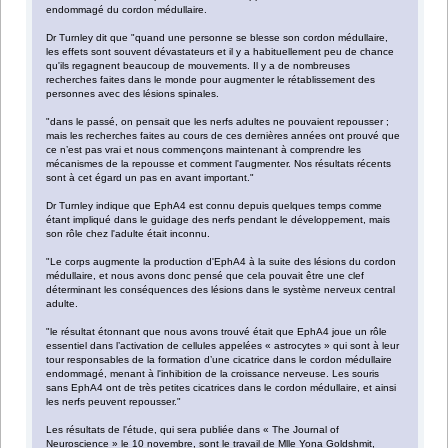
endommagé du cordon médullaire.
Dr Turnley dit que "quand une personne se blesse son cordon médullaire,
les effets sont souvent dévastateurs et il y a habituellement peu de chance
qu'ils regagnent beaucoup de mouvements. Il y a de nombreuses
recherches faites dans le monde pour augmenter le rétablissement des
personnes avec des lésions spinales.
"dans le passé, on pensait que les nerfs adultes ne pouvaient repousser ;
mais les recherches faites au cours de ces dernières années ont prouvé que
ce n’est pas vrai et nous commençons maintenant à comprendre les
mécanismes de la repousse et comment l'augmenter. Nos résultats récents
sont à cet égard un pas en avant important."
Dr Turnley indique que EphA4 est connu depuis quelques temps comme
étant impliqué dans le guidage des nerfs pendant le développement, mais
son rôle chez l'adulte était inconnu.
"Le corps augmente la production d'EphA4 à la suite des lésions du cordon
médullaire, et nous avons donc pensé que cela pouvait être une clef
déterminant les conséquences des lésions dans le système nerveux central
adulte.
"le résultat étonnant que nous avons trouvé était que EphA4 joue un rôle
essentiel dans l’activation de cellules appelées « astrocytes » qui sont à leur
tour responsables de la formation d’une cicatrice dans le cordon médullaire
endommagé, menant à l'inhibition de la croissance nerveuse. Les souris
sans EphA4 ont de très petites cicatrices dans le cordon médullaire, et ainsi
les nerfs peuvent repousser."
Les résultats de l'étude, qui sera publiée dans « The Journal of
Neuroscience » le 10 novembre, sont le travail de Mlle Yona Goldshmit,