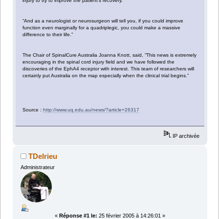
injury to try to improve the patient's recovery.
“And as a neurologist or neurosurgeon will tell you, if you could improve
function even marginally for a quadriplegic, you could make a massive
difference to their life.”
The Chair of SpinalCure Australia Joanna Knott, said, “This news is extremely
encouraging in the spinal cord injury field and we have followed the
discoveries of the EphA4 receptor with interest. This team of researchers will
certainly put Australia on the map especially when the clinical trial begins.”
Source :
http://www.uq.edu.au/news/?article=26317
IP archivée
TDelrieu
Administrateur
«
Réponse #1 le:
25 février 2005 à 14:26:01 »