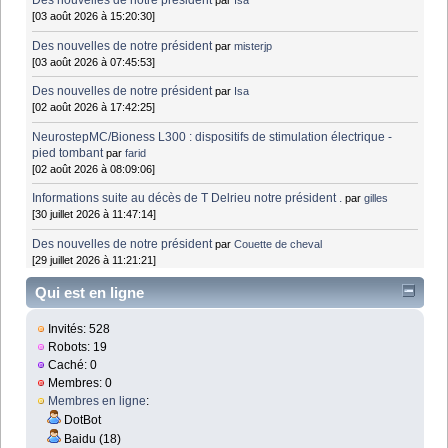
Des nouvelles de notre président
par
Isa
[03 août 2026 à 15:20:30]
Des nouvelles de notre président
par
misterjp
[03 août 2026 à 07:45:53]
Des nouvelles de notre président
par
Isa
[02 août 2026 à 17:42:25]
NeurostepMC/Bioness L300 : dispositifs de stimulation électrique -
pied tombant
par
farid
[02 août 2026 à 08:09:06]
Informations suite au décès de T Delrieu notre président .
par
gilles
[30 juillet 2026 à 11:47:14]
Des nouvelles de notre président
par
Couette de cheval
[29 juillet 2026 à 11:21:21]
Qui est en ligne
Invités: 528
Robots: 19
Caché: 0
Membres: 0
Membres en ligne
:
DotBot
Baidu (18)