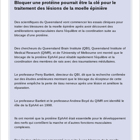
Bloquer une protéine pourrait être la clé pour le
traitement des lésions de la moelle épinière
Des scientifiques du Queensland vont commencer les essais cliniques pour
traiter des blessures de la moelle épinière après avoir découvert des
améliorations spectaculaires dans l'équilibre et la coordination suite au
blocage d'une protéine.
Des chercheurs du Queensland Brain Institute (QBI), Queensland Institute of
Medical Research (QIMR), et de l'University of Melbourne ont montré que le
blocage de la protéine EphA4 peut rétablir rapidement l'équilibre et la
coordination des membres de rats avec des traumatismes médullaires.
Le professeur Perry Bartlett, directeur du QBI, dit que la recherche confirmée
sur des études antérieures montrant que le blocage du récepteur de cette
protéine empêche la perte de tissu nerveux après une lésion et améliore la
réparation.
Le professeur Bartlett et le professeur Andrew Boyd du QIMR ont identifié le
rôle de la EphA4 en 1998.
Ils ont montré que la protéine EphA4 était essentielle pour le développement
des nerfs qui contrôlent la marche et d'autres fonctions musculaires
complexes.