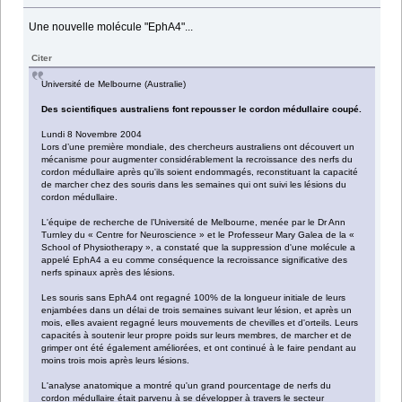
Une nouvelle molécule "EphA4"...
Citer
Université de Melbourne (Australie)
Des scientifiques australiens font repousser le cordon médullaire coupé.
Lundi 8 Novembre 2004
Lors d’une première mondiale, des chercheurs australiens ont découvert un
mécanisme pour augmenter considérablement la recroissance des nerfs du
cordon médullaire après qu'ils soient endommagés, reconstituant la capacité
de marcher chez des souris dans les semaines qui ont suivi les lésions du
cordon médullaire.
L'équipe de recherche de l’Université de Melbourne, menée par le Dr Ann
Turnley du « Centre for Neuroscience » et le Professeur Mary Galea de la «
School of Physiotherapy », a constaté que la suppression d'une molécule a
appelé EphA4 a eu comme conséquence la recroissance significative des
nerfs spinaux après des lésions.
Les souris sans EphA4 ont regagné 100% de la longueur initiale de leurs
enjambées dans un délai de trois semaines suivant leur lésion, et après un
mois, elles avaient regagné leurs mouvements de chevilles et d'orteils. Leurs
capacités à soutenir leur propre poids sur leurs membres, de marcher et de
grimper ont été également améliorées, et ont continué à le faire pendant au
moins trois mois après leurs lésions.
L'analyse anatomique a montré qu'un grand pourcentage de nerfs du
cordon médullaire était parvenu à se développer à travers le secteur