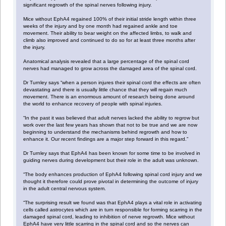
significant regrowth of the spinal nerves following injury.
Mice without EphA4 regained 100% of their initial stride length within three
weeks of the injury and by one month had regained ankle and toe
movement. Their ability to bear weight on the affected limbs, to walk and
climb also improved and continued to do so for at least three months after
the injury.
Anatomical analysis revealed that a large percentage of the spinal cord
nerves had managed to grow across the damaged area of the spinal cord.
Dr Turnley says “when a person injures their spinal cord the effects are often
devastating and there is usually little chance that they will regain much
movement. There is an enormous amount of research being done around
the world to enhance recovery of people with spinal injuries.
“In the past it was believed that adult nerves lacked the ability to regrow but
work over the last few years has shown that not to be true and we are now
beginning to understand the mechanisms behind regrowth and how to
enhance it. Our recent findings are a major step forward in this regard.”
Dr Turnley says that EphA4 has been known for some time to be involved in
guiding nerves during development but their role in the adult was unknown.
“The body enhances production of EphA4 following spinal cord injury and we
thought it therefore could prove pivotal in determining the outcome of injury
in the adult central nervous system.
“The surprising result we found was that EphA4 plays a vital role in activating
cells called astrocytes which are in turn responsible for forming scarring in the
damaged spinal cord, leading to inhibition of nerve regrowth. Mice without
EphA4 have very little scarring in the spinal cord and so the nerves can