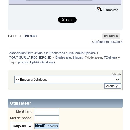
IP archivée
Pages: [
1
]
En haut
IMPRIMER
« précédent
suivant »
Association Libre d'Aide a la Recherche sur la Moelle Epiniere
»
TOUT SUR LA RECHERCHE
»
Études précliniques 
(Modérateur:
TDelrieu
) »
Sujet:
protéine EphA4 (Australie)
Aller à:
Utilisateur
Identifiant:
Mot de passe: