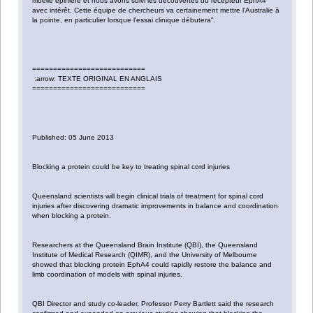
moelle épinière et nous avons suivi les découvertes du récepteur EphA4
avec intérêt. Cette équipe de chercheurs va certainement mettre l'Australie à
la pointe, en particulier lorsque l'essai clinique débutera".
===========================
:arrow: TEXTE ORIGINAL EN ANGLAIS
===========================
Published: 05 June 2013
Blocking a protein could be key to treating spinal cord injuries
Queensland scientists will begin clinical trials of treatment for spinal cord
injuries after discovering dramatic improvements in balance and coordination
when blocking a protein.
Researchers at the Queensland Brain Institute (QBI), the Queensland
Institute of Medical Research (QIMR), and the University of Melbourne
showed that blocking protein EphA4 could rapidly restore the balance and
limb coordination of models with spinal injuries.
QBI Director and study co-leader, Professor Perry Bartlett said the research