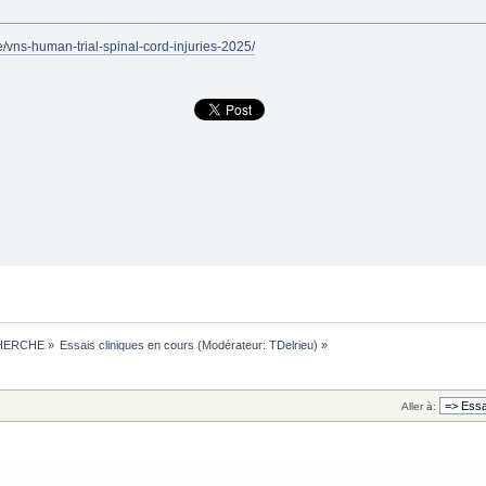
e/vns-human-trial-spinal-cord-injuries-2025/
HERCHE
»
Essais cliniques en cours
(Modérateur:
TDelrieu
) »
Aller à: