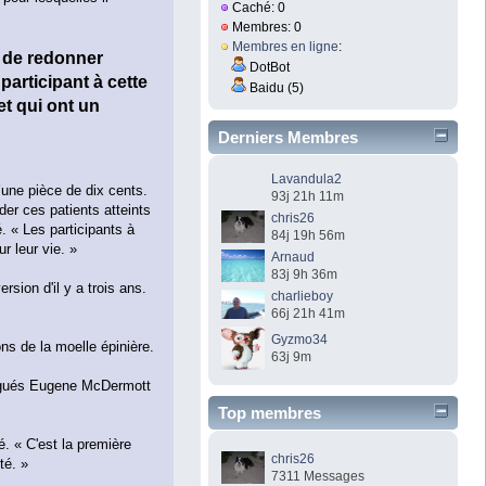
Caché: 0
Membres: 0
Membres en ligne
:
t de redonner
DotBot
participant à cette
Baidu (5)
et qui ont un
Derniers Membres
Lavandula2
d’une pièce de dix cents.
93j 21h 11m
der ces patients atteints
chris26
. « Les participants à
84j 19h 56m
r leur vie. »
Arnaud
83j 9h 36m
sion d'il y a trois ans.
charlieboy
66j 21h 41m
Gyzmo34
ns de la moelle épinière.
63j 9m
ingués Eugene McDermott
Top membres
é. « C'est la première
chris26
té. »
7311 Messages