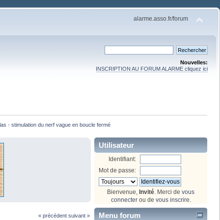
alarme.asso.fr/forum
Nouvelles:
INSCRIPTION AU FORUM ALARME cliquez ici
las - stimulation du nerf vague en boucle fermé
Utilisateur
Identifiant:
Mot de passe:
Bienvenue,
Invité
. Merci de
vous
connecter
ou de
vous inscrire
.
Menu forum
« précédent
suivant »