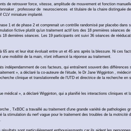
nts de retrouver force, vitesse, amplitude de mouvement et fonction manuelle.
Rennaker , professeur de neurosciences et titulaire de la chaire distinguée de
if CLV miniature implanté.
 phase 1 et de phase 2 et comprenait un contrôle randomisé par placebo dans 
mulation fictive plutôt qu'un traitement actif lors des 18 premières séances de 
es 18 dernières séances. Les 19 participants ont suivi 36 séances de rééducat
 65 ans et leur état évoluait entre un et 45 ans après la blessure. Ni ces facte
une mobilité de la main, n'ont influencé la réponse au traitement.
ats indépendamment de ces facteurs, qui entraînent souvent des différences s
raitement », a déclaré la co-auteure de l'étude, le Dr Jane Wigginton , médec
cherche clinique et translationnelle de l'UTD et directrice de la recherche en
e médical », a déclaré Wigginton, qui a planifié les interactions cliniques et l
che , TxBDC a travaillé au traitement d'une grande variété de pathologies gr
é la stimulation du nerf vague pour le traitement des troubles de la motricit
.
 résultats sont particulièrement enthousiasmants car ils aident les personnes 