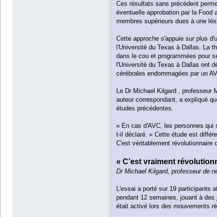
Ces résultats sans précédent permett
éventuelle approbation par la Food 
membres supérieurs dues à une lésio
Cette approche s'appuie sur plus d
l'Université du Texas à Dallas. La t
dans le cou et programmées pour se
l'Université du Texas à Dallas ont 
cérébrales endommagées par un AVC 
Le Dr Michael Kilgard , professeur
auteur correspondant, a expliqué que
études précédentes.
« En cas d'AVC, les personnes qui su
t-il déclaré. « Cette étude est diffé
C'est véritablement révolutionnaire 
« C’est vraiment révolutionn
Dr Michael Kilgard, professeur de 
L'essai a porté sur 19 participants 
pendant 12 semaines, jouant à des
était activé lors des mouvements réu