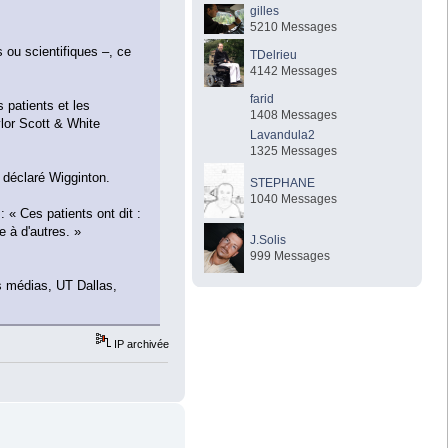
gilles
5210 Messages
 ou scientifiques –, ce
TDelrieu
4142 Messages
farid
 patients et les
1408 Messages
lor Scott & White
Lavandula2
1325 Messages
a déclaré Wigginton.
STEPHANE
1040 Messages
 « Ces patients ont dit :
e à d'autres. »
J.Solis
999 Messages
s médias, UT Dallas,
IP archivée