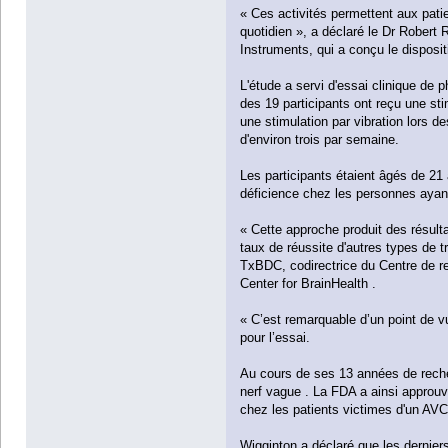
« Ces activités permettent aux patie
quotidien », a déclaré le Dr Robert 
Instruments, qui a conçu le disposit
L'étude a servi d'essai clinique de
des 19 participants ont reçu une sti
une stimulation par vibration lors d
d'environ trois par semaine.
Les participants étaient âgés de 21 à
déficience chez les personnes ayant 
« Cette approche produit des résult
taux de réussite d'autres types de t
TxBDC, codirectrice du Centre de re
Center for BrainHealth .
« C’est remarquable d’un point de vu
pour l’essai.
Au cours de ses 13 années de recher
nerf vague . La FDA a ainsi approuv
chez les patients victimes d'un AVC
Wigginton a déclaré que les derniers