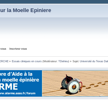
ur la Moelle Epiniere
z-vous
Inscrivez-vous
HERCHE
»
Essais cliniques en cours
(Modérateur:
TDelrieu
) »
Sujet:
Université du Texas Dal