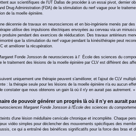
ent aux scientifiques de l'UT Dallas de procéder à un essai pivot, dernier obs
and Drug Administration (FDA) de la stimulation du nerf vague pour le traitem
n de la moelle épinière.
'une décennie de travaux en neurosciences et en bio-ingénierie menés par des
hérapie utilise des impulsions électriques envoyées au cerveau via un minuscu
 produire pendant des exercices de rééducation. Des travaux antérieurs men
démontré que la stimulation du nerf vague pendant la kinésithérapie peut recon
et améliorer la récupération.
 Margaret Fonde Jonsson de neurosciences à l' École des sciences du compor
 le traitement des lésions de la moelle épinière par CLV est différent des aff
ivent uniquement une thérapie peuvent s'améliorer, et l'ajout de CLV multiplie
rente : la thérapie seule pour les lésions de la moelle épinière n'a eu aucun effe
de constater que nous obtenons un gain là où il n'y en aurait pas autrement. »
aire de pouvoir générer un progrès là où il n’y en aurait pa
neurosciences Margaret Fonde Jonsson à l'École des sciences du comporteme
atteints d'une lésion médullaire cervicale chronique et incomplète. Chaque per
 jeux vidéo simples pour déclencher des mouvements spécifiques des membres
ssis, ce qui a entraîné des bénéfices significatifs pour la force des bras et 