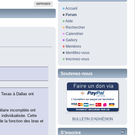
IMPRIMER
Accueil
Forum
Aide
Rechercher
Calendrier
Gallery
Membres
Identifiez-vous
Inscrivez-vous
Soutenez-nous
 Texas à Dallas ont
llaire incomplète ont
 individualisée. Cette
BULLETIN D'ADHÉSION
e la fonction des bras et
S'inscrire