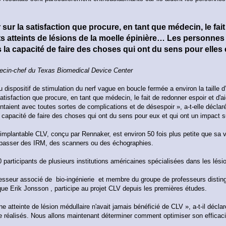
r sur la satisfaction que procure, en tant que médecin, le fai
ts atteints de lésions de la moelle épinière… Les personnes 
la capacité de faire des choses qui ont du sens pour elles 
ecin-chef du Texas Biomedical Device Center
u dispositif de stimulation du nerf vague en boucle fermée a environ la taille 
satisfaction que procure, en tant que médecin, le fait de redonner espoir et d'ai
ntaient avec toutes sortes de complications et de désespoir », a-t-elle déclaré
capacité de faire des choses qui ont du sens pour eux et qui ont un impact su
 implantable CLV, conçu par Rennaker, est environ 50 fois plus petite que sa ver
 passer des IRM, des scanners ou des échographies.
 participants de plusieurs institutions américaines spécialisées dans les lésio
ofesseur associé de bio-ingénierie et membre du groupe de professeurs dist
tique Erik Jonsson , participe au projet CLV depuis les premières études.
 atteinte de lésion médullaire n'avait jamais bénéficié de CLV », a-t-il déclar
 réalisés. Nous allons maintenant déterminer comment optimiser son efficaci