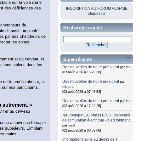
tacle sur la voie d'une
ent des déficiences des
INSCRIPTION AU FORUM ALARME
cliquez ici
 chercheurs de
Recherche rapide
le dispositif implanté
és par des chercheurs de
necter les zones
tement et du cerveau et
Sujet récents
ections ciblées dans les
Des nouvelles de notre président
par
Isa
[03 août 2026 à 15:20:30]
 cette amélioration », a-
Des nouvelles de notre président
par
misterjp
t sur nos participants.
[03 août 2026 à 07:45:53]
Des nouvelles de notre président
par
Isa
s autrement. »
[02 août 2026 à 17:42:25]
nt et du cerveau
NeurostepMC/Bioness L300 : dispositifs
de stimulation électrique - pied tombant
sonne a suivi une thérapie
par
farid
 supérieurs. L'implant
[02 août 2026 à 08:09:06]
des mains.
Informations suite au décès de T