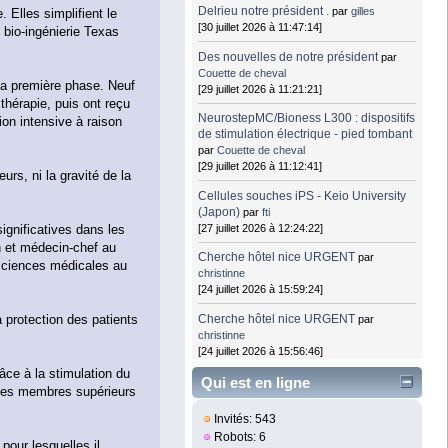
Delrieu notre président .
par
gilles
 Elles simplifient le
[30 juillet 2026 à 11:47:14]
 bio-ingénierie Texas
Des nouvelles de notre président
par
Couette de cheval
sa première phase. Neuf
[29 juillet 2026 à 11:21:21]
thérapie, puis ont reçu
NeurostepMC/Bioness L300 : dispositifs
ion intensive à raison
de stimulation électrique - pied tombant
par
Couette de cheval
[29 juillet 2026 à 11:12:41]
urs, ni la gravité de la
Cellules souches iPS - Keio University
(Japon)
par
fti
ignificatives dans les
[27 juillet 2026 à 12:24:22]
in et médecin-chef au
Cherche hôtel nice URGENT
par
 sciences médicales au
christinne
[24 juillet 2026 à 15:59:24]
Cherche hôtel nice URGENT
a protection des patients
par
christinne
[24 juillet 2026 à 15:56:46]
âce à la stimulation du
Qui est en ligne
é des membres supérieurs
Invités: 543
Robots: 6
pour lesquelles il