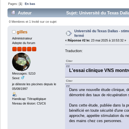
Pages: [
1
]
En bas
Auteur
Sujet: Université du Texas Dall
0 Membres et 1 Invité sur ce sujet
Université du Texas Dallas - stim
gilles
fermé
Administrateur
«
Réponse #2 le:
23 mai 2025 à 10:53:32 »
Adepte du forum
Traduction:
Citer
L'essai clinique VNS montre
Messages: 5210
Sexe:
Citer
je déteste les piscines depuis le
05/08/1997
Dans une nouvelle étude clinique, 
démontré des taux de récupération s
Handicap: Tétraplégique
Niveau de lésion: C5/C6
Dans cette étude, publiée dans la p
bénéficié en toute sécurité d'une co
approche, appelée stimulation du ne
des mains chez ces personnes.