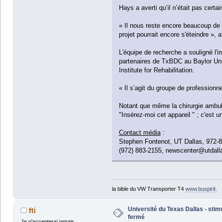
Hays a averti qu’il n’était pas certa
« Il nous reste encore beaucoup de 
projet pourrait encore s'éteindre »,
L'équipe de recherche a souligné l'i
partenaires de TxBDC au Baylor Uni
Institute for Rehabilitation.
« Il s’agit du groupe de professionne
Notant que même la chirurgie ambula
"Insérez-moi cet appareil " ; c'est u
Contact média
:
Stephen Fontenot, UT Dallas, 972-8
(972) 883-2155, newscenter@utdall
la bible du VW Transporter T4
www.buspirit
.
Université du Texas Dallas - stim
fti
fermé
Je n'accepterai jamais