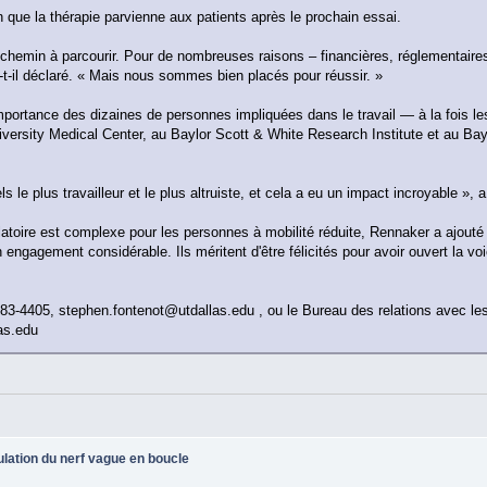
in que la thérapie parvienne aux patients après le prochain essai.
chemin à parcourir. Pour de nombreuses raisons – financières, réglementaires
 a-t-il déclaré. « Mais nous sommes bien placés pour réussir. »
mportance des dizaines de personnes impliquées dans le travail — à la fois les
versity Medical Center, au Baylor Scott & White Research Institute et au Bay
ls le plus travailleur et le plus altruiste, et cela a eu un impact incroyable », 
toire est complexe pour les personnes à mobilité réduite, Rennaker a ajouté :
n engagement considérable. Ils méritent d'être félicités pour avoir ouvert la voi
83-4405, stephen.fontenot@utdallas.edu , ou le Bureau des relations avec le
as.edu
ulation du nerf vague en boucle