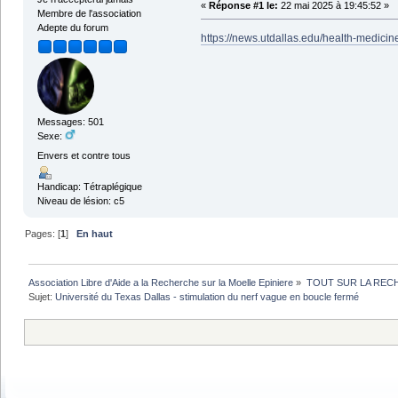
«
Réponse #1 le:
22 mai 2025 à 19:45:52 »
Membre de l'association
Adepte du forum
https://news.utdallas.edu/health-medicin
Messages: 501
Sexe:
Envers et contre tous
Handicap: Tétraplégique
Niveau de lésion: c5
Pages: [
1
]
En haut
Association Libre d'Aide a la Recherche sur la Moelle Epiniere
»
TOUT SUR LA REC
Sujet:
Université du Texas Dallas - stimulation du nerf vague en boucle fermé