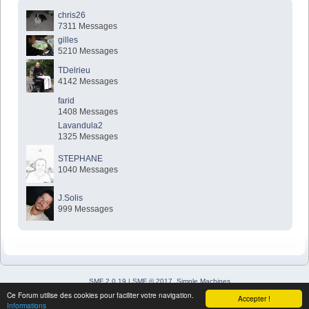
chris26
7311 Messages
gilles
5210 Messages
TDelrieu
4142 Messages
farid
1408 Messages
Lavandula2
1325 Messages
STEPHANE
1040 Messages
J.Solis
999 Messages
SMF 2.0.19
|
SMF © 2017
,
Simple Machines
Simple Audio Video Embedder
Ce Forum utilise des cookies pour faciliter votre navigation.
Accepter !
SimplePortal 2.3.7 © 2008-2026, SimplePortal
Informations