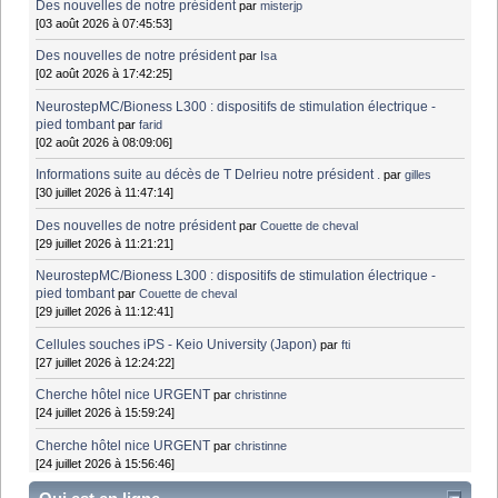
Des nouvelles de notre président
par
misterjp
[03 août 2026 à 07:45:53]
Des nouvelles de notre président
par
Isa
[02 août 2026 à 17:42:25]
NeurostepMC/Bioness L300 : dispositifs de stimulation électrique -
pied tombant
par
farid
[02 août 2026 à 08:09:06]
Informations suite au décès de T Delrieu notre président .
par
gilles
[30 juillet 2026 à 11:47:14]
Des nouvelles de notre président
par
Couette de cheval
[29 juillet 2026 à 11:21:21]
NeurostepMC/Bioness L300 : dispositifs de stimulation électrique -
pied tombant
par
Couette de cheval
[29 juillet 2026 à 11:12:41]
Cellules souches iPS - Keio University (Japon)
par
fti
[27 juillet 2026 à 12:24:22]
Cherche hôtel nice URGENT
par
christinne
[24 juillet 2026 à 15:59:24]
Cherche hôtel nice URGENT
par
christinne
[24 juillet 2026 à 15:56:46]