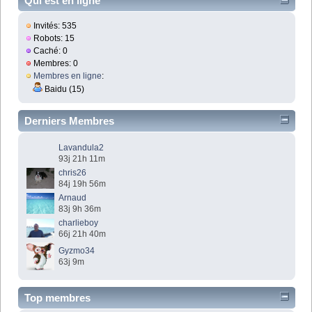
Qui est en ligne
Invités: 535
Robots: 15
Caché: 0
Membres: 0
Membres en ligne
:
Baidu (15)
Derniers Membres
Lavandula2
93j 21h 11m
chris26
84j 19h 56m
Arnaud
83j 9h 36m
charlieboy
66j 21h 40m
Gyzmo34
63j 9m
Top membres