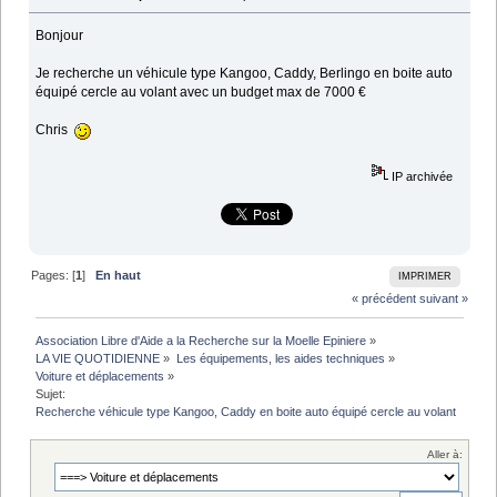
Bonjour
Je recherche un véhicule type Kangoo, Caddy, Berlingo en boite auto
équipé cercle au volant avec un budget max de 7000 €
Chris
IP archivée
Pages: [
1
]
En haut
IMPRIMER
« précédent
suivant »
Association Libre d'Aide a la Recherche sur la Moelle Epiniere
»
LA VIE QUOTIDIENNE
»
Les équipements, les aides techniques
»
Voiture et déplacements
»
Sujet:
Recherche véhicule type Kangoo, Caddy en boite auto équipé cercle au volant
Aller à: