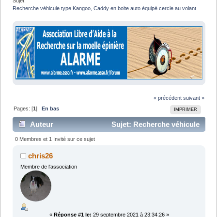
Sujet:
Recherche véhicule type Kangoo, Caddy en boite auto équipé cercle au volant
« précédent
suivant »
Pages: [
1
]
En bas
IMPRIMER
Auteur
Sujet: Recherche véhicule
type Kangoo, Caddy en boite auto équipé cercle au
0 Membres et 1 Invité sur ce sujet
volant (Lu 8643 fois)
chris26
Membre de l'association
«
Réponse #1 le:
29 septembre 2021 à 23:34:26 »