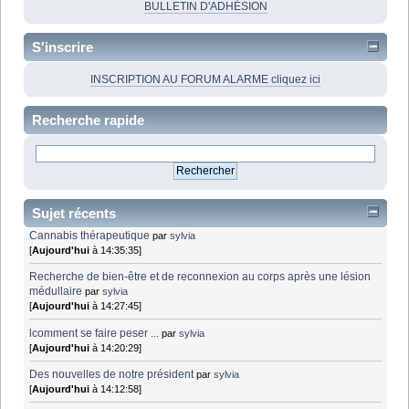
BULLETIN D'ADHÉSION
S'inscrire
INSCRIPTION AU FORUM ALARME cliquez ici
Recherche rapide
Sujet récents
Cannabis thérapeutique
par
sylvia
[
Aujourd'hui
à 14:35:35]
Recherche de bien-être et de reconnexion au corps après une lésion
médullaire
par
sylvia
[
Aujourd'hui
à 14:27:45]
lcomment se faire peser ...
par
sylvia
[
Aujourd'hui
à 14:20:29]
Des nouvelles de notre président
par
sylvia
[
Aujourd'hui
à 14:12:58]