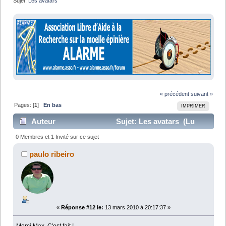
Sujet:
Les avatars
« précédent
suivant »
Pages: [
1
]
En bas
IMPRIMER
Auteur
Sujet: Les avatars (Lu
19565 fois)
0 Membres et 1 Invité sur ce sujet
paulo ribeiro
«
Réponse #12 le:
13 mars 2010 à 20:17:37 »