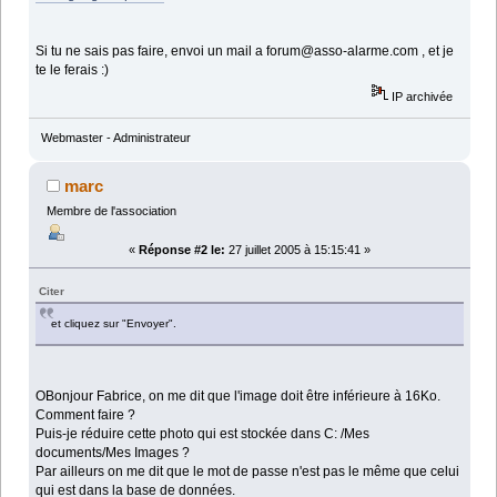
Si tu ne sais pas faire, envoi un mail a forum@asso-alarme.com , et je
te le ferais :)
IP archivée
Webmaster - Administrateur
marc
Membre de l'association
«
Réponse #2 le:
27 juillet 2005 à 15:15:41 »
Citer
et cliquez sur "Envoyer".
OBonjour Fabrice, on me dit que l'image doit être inférieure à 16Ko.
Comment faire ?
Puis-je réduire cette photo qui est stockée dans C: /Mes
documents/Mes Images ?
Par ailleurs on me dit que le mot de passe n'est pas le même que celui
qui est dans la base de données.