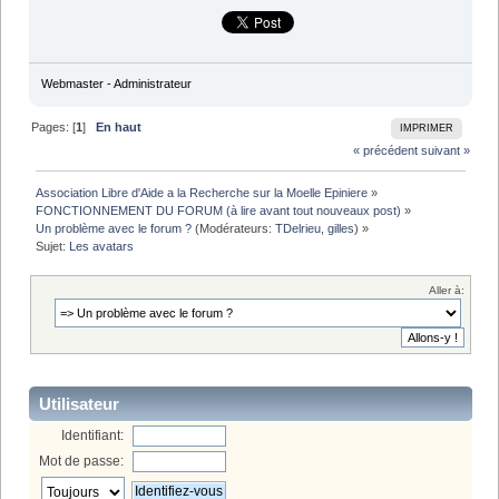
Webmaster - Administrateur
Pages: [
1
]
En haut
IMPRIMER
« précédent
suivant »
Association Libre d'Aide a la Recherche sur la Moelle Epiniere
»
FONCTIONNEMENT DU FORUM (à lire avant tout nouveaux post)
»
Un problème avec le forum ?
(Modérateurs:
TDelrieu
,
gilles
) »
Sujet:
Les avatars
Aller à:
Utilisateur
Identifiant:
Mot de passe: