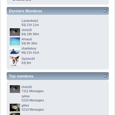
Derniers Membres
Lavandula2
93j 21h 11m
chris26
84j 19h 56m
Arnaud
83j 9h 36m
charlieboy
66j 21h 41m
Gyzmo34
63j 9m
Top membres
chris26
7311 Messages
sylvia
5224 Messages
gilles
5210 Messages