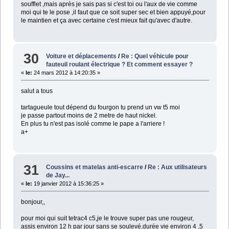
soufflet ,mais après je sais pas si c'est toi ou l'aux de vie comme
moi qui te le pose ,il faut que ce soit super sec et bien appuyé,pour
le maintien et ça avec certaine c'est mieux fait qu'avec d'autre.
30
Voiture et déplacements
/
Re : Quel véhicule pour
fauteuil roulant électrique ? Et comment essayer ?
«
le:
24 mars 2012 à 14:20:35 »
salut a tous
tartagueule tout dépend du fourgon tu prend un vw t5 moi
je passe partout moins de 2 metre de haut nickel.
En plus tu n'est pas isolé comme le pape a l'arriere !
a+
31
Coussins et matelas anti-escarre
/
Re : Aux utilisateurs
de Jay...
«
le:
19 janvier 2012 à 15:36:25 »
bonjour,,
pour moi qui suit tetrac4 c5,je le trouve super pas une rougeur,
assis environ 12 h par jour sans se soulevé,durée vie environ 4 ,5