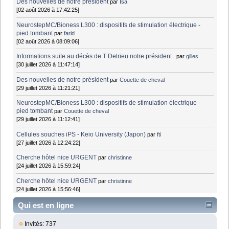
Des nouvelles de notre président
par
Isa
[02 août 2026 à 17:42:25]
NeurostepMC/Bioness L300 : dispositifs de stimulation électrique -
pied tombant
par
farid
[02 août 2026 à 08:09:06]
Informations suite au décès de T Delrieu notre président .
par
gilles
[30 juillet 2026 à 11:47:14]
Des nouvelles de notre président
par
Couette de cheval
[29 juillet 2026 à 11:21:21]
NeurostepMC/Bioness L300 : dispositifs de stimulation électrique -
pied tombant
par
Couette de cheval
[29 juillet 2026 à 11:12:41]
Cellules souches iPS - Keio University (Japon)
par
fti
[27 juillet 2026 à 12:24:22]
Cherche hôtel nice URGENT
par
christinne
[24 juillet 2026 à 15:59:24]
Cherche hôtel nice URGENT
par
christinne
[24 juillet 2026 à 15:56:46]
Qui est en ligne
Invités: 737