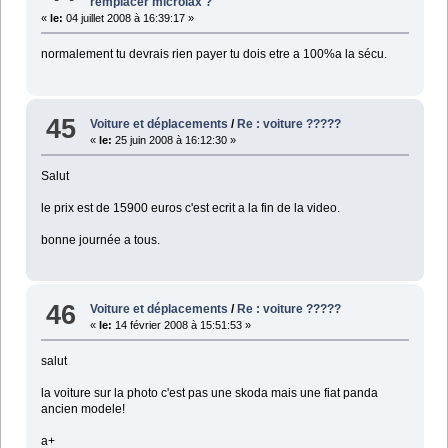
remplacer microlax ?
«
le:
04 juillet 2008 à 16:39:17 »
normalement tu devrais rien payer tu dois etre a 100%a la sécu.
45
Voiture et déplacements
/
Re : voiture ?????
«
le:
25 juin 2008 à 16:12:30 »
Salut
le prix est de 15900 euros c'est ecrit a la fin de la video.
bonne journée a tous.
46
Voiture et déplacements
/
Re : voiture ?????
«
le:
14 février 2008 à 15:51:53 »
salut
la voiture sur la photo c'est pas une skoda mais une fiat panda
ancien modele!
a+