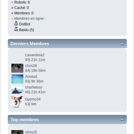
Robots: 6
Caché: 0
Membres: 0
Membres en ligne
:
DotBot
Baidu (5)
Derniers Membres
Lavandula2
93j 21h 11m
chris26
84j 19h 56m
Arnaud
83j 9h 36m
charlieboy
66j 21h 41m
Gyzmo34
63j 9m
Top membres
chris26