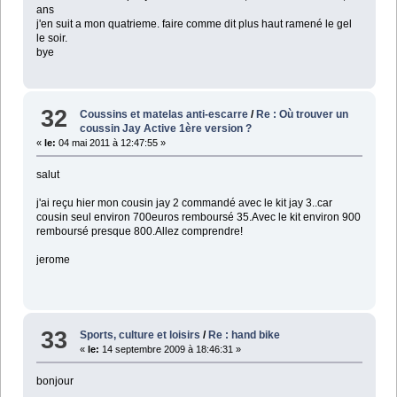
ans
j'en suit a mon quatrieme. faire comme dit plus haut ramené le gel
le soir.
bye
32
Coussins et matelas anti-escarre
/
Re : Où trouver un
coussin Jay Active 1ère version ?
«
le:
04 mai 2011 à 12:47:55 »
salut
j'ai reçu hier mon cousin jay 2 commandé avec le kit jay 3..car
cousin seul environ 700euros remboursé 35.Avec le kit environ 900
remboursé presque 800.Allez comprendre!
jerome
33
Sports, culture et loisirs
/
Re : hand bike
«
le:
14 septembre 2009 à 18:46:31 »
bonjour