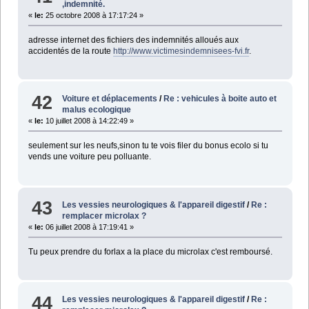
,indemnité.
«
le:
25 octobre 2008 à 17:17:24 »
adresse internet des fichiers des indemnités alloués aux
accidentés de la route
http://www.victimesindemnisees-fvi.fr
.
42
Voiture et déplacements
/
Re : vehicules à boite auto et
malus ecologique
«
le:
10 juillet 2008 à 14:22:49 »
seulement sur les neufs,sinon tu te vois filer du bonus ecolo si tu
vends une voiture peu polluante.
43
Les vessies neurologiques & l'appareil digestif
/
Re :
remplacer microlax ?
«
le:
06 juillet 2008 à 17:19:41 »
Tu peux prendre du forlax a la place du microlax c'est remboursé.
44
Les vessies neurologiques & l'appareil digestif
/
Re :