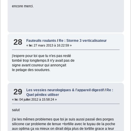
encore merci.
28
Fauteuils roulants
/
Re : Storme 3 verticalisateur
«
le:
27 mars 2013 à 16:22:59 »
j'espere pour toi que tu n'es pas resté
tombé trop longtemps.Il n'y avait pas de
signe avant coureur qui annonçait
le petage des soudures.
29
Les vessies neurologiques & l'appareil digestif
/
Re :
Quel pénilex utiliser
«
le:
04 juillet 2012 à 15:58:24 »
salut
j'ai les mêmes problemes que toi je suis aussi passé des porges
silicone car probleme de tenue +tortille avec le tuyau de la poche
aux optima ça va mieux on dirait déja plus de tortille grace a leur