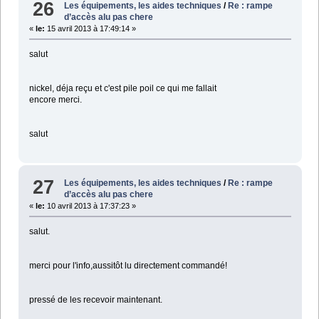
26
Les équipements, les aides techniques
/
Re : rampe
d’accès alu pas chere
«
le:
15 avril 2013 à 17:49:14 »
salut
nickel, déja reçu et c'est pile poil ce qui me fallait
encore merci.
salut
27
Les équipements, les aides techniques
/
Re : rampe
d’accès alu pas chere
«
le:
10 avril 2013 à 17:37:23 »
salut.
merci pour l'info,aussitôt lu directement commandé!
pressé de les recevoir maintenant.