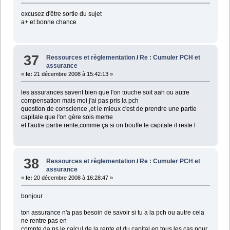
excusez d'être sortie du sujet
a+ et bonne chance
37
Ressources et règlementation
/
Re : Cumuler PCH et
assurance
«
le:
21 décembre 2008 à 15:42:13 »
les assurances savent bien que l'on touche soit aah ou autre
compensation mais moi j'ai pas pris la pch
question de conscience ,et le mieux c'est de prendre une partie
capitale que l'on gère sois meme
et l'autre partie rente,comme ça si on bouffe le capitale il reste l
38
Ressources et règlementation
/
Re : Cumuler PCH et
assurance
«
le:
20 décembre 2008 à 16:28:47 »
bonjour
ton assurance n'a pas besoin de savoir si tu a la pch ou autre cela
ne rentre pas en
compte da ns le calcul de la rente et du capital,en tous les cas pour