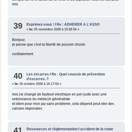
moi.
39
Exprimez-vous !
/
Re : ADHERER A L'ASSO
«
le:
25 novembre 2008 à 15:58:56 »
Bonjour,
je pense que c'est la liberté de pouvoir choisir.
cordialement.
40
Les escarres
/
Re : Quel coussin de prévention
d'escarres..?
«
le:
26 octobre 2008 à 16:17:50 »
moi j'ai changé de fauteuil electrique en juin juste avec une
ordonnance du médecin généraliste
et idem pour mon jay sans probleme ,cela dépend peut etre des
caisses régionales
41
Ressources et règlementation
/
accident de la route