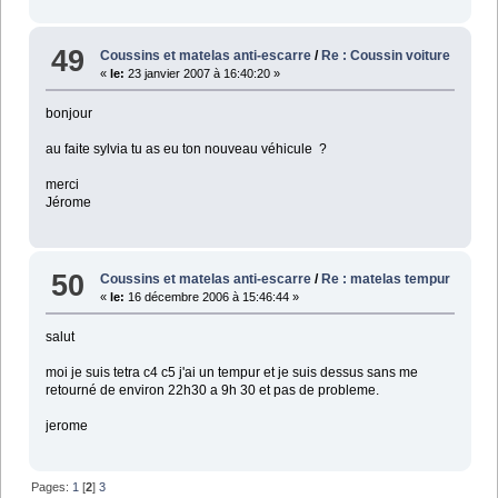
49
Coussins et matelas anti-escarre
/
Re : Coussin voiture
«
le:
23 janvier 2007 à 16:40:20 »
bonjour
au faite sylvia tu as eu ton nouveau véhicule ?
merci
Jérome
50
Coussins et matelas anti-escarre
/
Re : matelas tempur
«
le:
16 décembre 2006 à 15:46:44 »
salut
moi je suis tetra c4 c5 j'ai un tempur et je suis dessus sans me
retourné de environ 22h30 a 9h 30 et pas de probleme.
jerome
Pages:
1
[
2
]
3