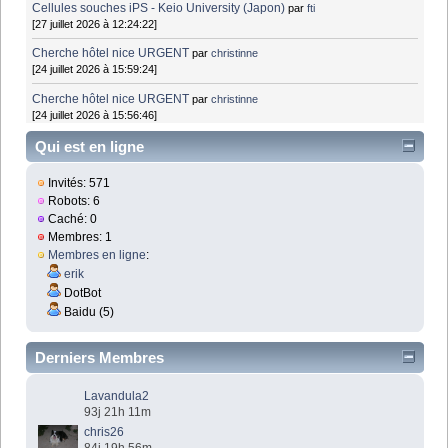
Cellules souches iPS - Keio University (Japon)
par
fti
[27 juillet 2026 à 12:24:22]
Cherche hôtel nice URGENT
par
christinne
[24 juillet 2026 à 15:59:24]
Cherche hôtel nice URGENT
par
christinne
[24 juillet 2026 à 15:56:46]
Qui est en ligne
Invités: 571
Robots: 6
Caché: 0
Membres: 1
Membres en ligne
:
erik
DotBot
Baidu (5)
Derniers Membres
Lavandula2
93j 21h 11m
chris26