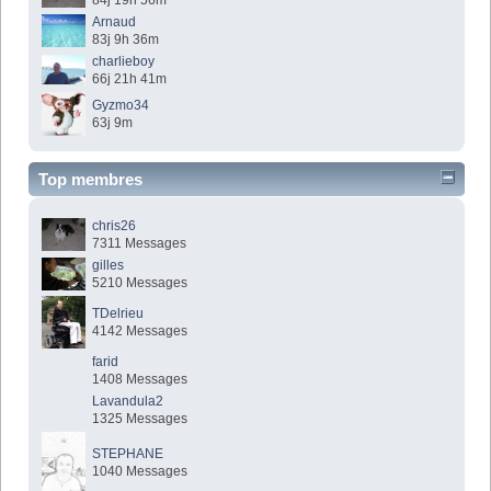
84j 19h 56m
Arnaud
83j 9h 36m
charlieboy
66j 21h 41m
Gyzmo34
63j 9m
Top membres
chris26
7311 Messages
gilles
5210 Messages
TDelrieu
4142 Messages
farid
1408 Messages
Lavandula2
1325 Messages
STEPHANE
1040 Messages