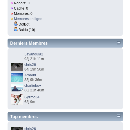
Robots: 11
Caché: 0
Membres: 0
Membres en ligne
:
DotBot
Baidu (10)
Derniers Membres
Lavandula2
93j 21h 11m
chris26
84j 19h 56m
Arnaud
83j 9h 36m
charlieboy
66j 21h 40m
Gyzmo34
63j 9m
Top membres
chris26