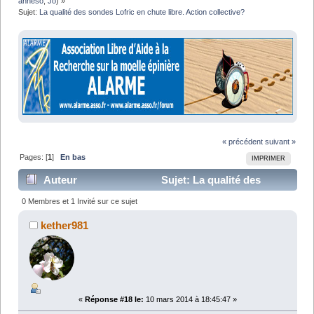
anneso
,
Jo
) »
Sujet:
La qualité des sondes Lofric en chute libre. Action collective?
« précédent
suivant »
Pages: [
1
]
En bas
IMPRIMER
Auteur
Sujet: La qualité des
sondes Lofric en chute libre. Action collective? (Lu
0 Membres et 1 Invité sur ce sujet
24881 fois)
kether981
«
Réponse #18 le:
10 mars 2014 à 18:45:47 »