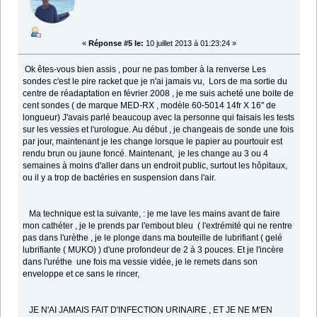
«
Réponse #5 le:
10 juillet 2013 à 01:23:24 »
Ok êtes-vous bien assis , pour ne pas tomber à la renverse Les
sondes c'est le pire racket que je n'ai jamais vu, Lors de ma sortie du
centre de réadaptation en février 2008 , je me suis acheté une boite de
cent sondes ( de marque MED-RX , modèle 60-5014 14fr X 16'' de
longueur) J'avais parlé beaucoup avec la personne qui faisais les tests
sur les vessies et l'urologue. Au début , je changeais de sonde une fois
par jour, maintenant je les change lorsque le papier au pourtouir est
rendu brun ou jaune foncé. Maintenant, je les change au 3 ou 4
semaines à moins d'aller dans un endroit public, surtout les hôpitaux,
ou il y a trop de bactéries en suspension dans l'air.
Ma technique est la suivante, : je me lave les mains avant de faire
mon cathéter , je le prends par l'embout bleu ( l'extrémité qui ne rentre
pas dans l'urèthe , je le plonge dans ma bouteille de lubrifiant ( gelé
lubrifiante ( MUKO) ) d'une profondeur de 2 à 3 pouces. Et je l'incère
dans l'uréthe une fois ma vessie vidée, je le remets dans son
enveloppe et ce sans le rincer,
JE N'AI JAMAIS FAIT D'INFECTION URINAIRE , ET JE NE M'EN