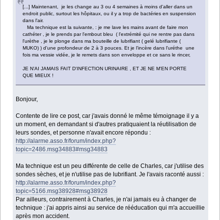
[...] Maintenant, je les change au 3 ou 4 semaines à moins d'aller dans un
endroit public, surtout les hôpitaux, ou il y a trop de bactéries en suspension
dans l'air.
Ma technique est la suivante, : je me lave les mains avant de faire mon
cathéter , je le prends par l'embout bleu ( l'extrémité qui ne rentre pas dans
l'urèthe , je le plonge dans ma bouteille de lubrifiant ( gelé lubrifiante (
MUKO) ) d'une profondeur de 2 à 3 pouces. Et je l'incère dans l'uréthe une
fois ma vessie vidée, je le remets dans son enveloppe et ce sans le rincer,
JE N'AI JAMAIS FAIT D'INFECTION URINAIRE , ET JE NE M'EN PORTE
QUE MIEUX !
Bonjour,
Contente de lire ce post, car j'avais donné le même témoignage il y a
un moment, en demandant si d'autres pratiquaient la réutilisation de
leurs sondes, et personne n'avait encore répondu :
http://alarme.asso.fr/forum/index.php?
topic=2486.msg34883#msg34883
Ma technique est un peu différente de celle de Charles, car j'utilise des
sondes sèches, et je n'utilise pas de lubrifiant. Je l'avais raconté aussi :
http://alarme.asso.fr/forum/index.php?
topic=5166.msg38928#msg38928
Par ailleurs, contrairement à Charles, je n'ai jamais eu à changer de
technique : j'ai appris ainsi au service de rééducation qui m'a accueillie
après mon accident.