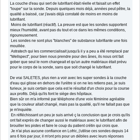
La couche d'eau qui sert de lubrifiant était réelle et faisait un effet
"loupe" sur la sonde. Depuis quelques mois déjà, années peut pêtre, la
qualité a baissé, car j'avais déjà constaté de moins en moins de
lubrifiant.
Moins de lubrifiant (réactif). La preuve est que les sondes supportent
mieux l'humidité, avant pas du tout et ce dans les mêmes conditions,
rigoureusement.
Les sondes ne sont plus "blanches" de substance lubrifiante une fois
mouillée.
Astratech qui les commercialisait jusqu'à il y a peu a été remplacé par
"Wellspect", pour bien nous prendre pour des ânes, ils nous ont fait
gober que seul le nom changeait et qu'un autre matériaux était prévu
pour le corps de la sonde, sans que soit changé le lubrifiant.
De vrai SALETES, plus rien a voir avec les super sondes à la couche
d'eau qui glisse en dehors de l'urètre si on ne les retiens pas, je suis
furieux, je suis certain que cela est le résultat d'un choix pour la course
aux profits. Déjà qu'ils font le siège des hôpitaux.
Bien sûr on m'a informé par téléphone d'une voix féminine agréable
que la couleur allait changé, mais pas la qualité, qu'il ne fallait pas que
je m'inquiète.
En réfléchissant un peu je suis arrivé ç la conclusion que je crois qu'ils
ont fait exprès de changer aussi le matériaux avec le lubrifiant afin de
brouiller les pistes et faire le coup du patient crétin qui crois que.
Je n'ai plus aucune confiance en Lofric, j'utilise ces sondes depuis 14
ans 6 fois par jour, il m'ont pris pour un débiles avec leurs réponses