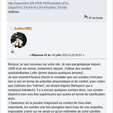
http://www.lofric.fr/fr-FR/fr-FR/Produits/LoFric-
Origo/G%C3%A9n%C3%A9ralit%C3%A9s
mathieu
IP archivée
kether981
«
Réponse #1 le:
04 juillet 2013 à 22:43:57 »
Bonjour, je suis nouveau sur votre site. Je suis paraplégique depuis
1998 et je me sonde, évidement, depuis. J'utilise des sondes
autolubrifiantes Lofric (primo depuis quelques années).
Je suis vraiment furieux d'avoir à constater que ces sondes n'ont plus
rien à voir en terme de potentiel atraumatique et de confort, avec celles
que j'utilisais (les "mêmes", soi-disant d'après Wellspect, qui a
remplacé Astratech). Il y a encore quelques années donc, ces sondes
étaient à mon avis très supérieures aux autres en terme de lubrification
donc.
L'épaisseur du la poudre réagissant au contact de l'eau était
importante, les sondes une fois plongées dans l'eau de vrai anguilles,
impossible a tenir sur ne serait-ce qu'un millimètre de zone lubrifiée.