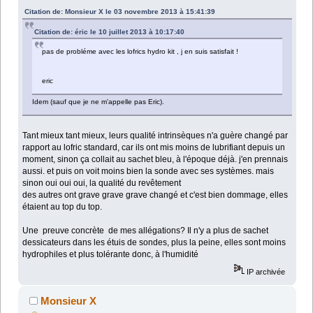
Citation de: Monsieur X le 03 novembre 2013 à 15:41:39
Citation de: éric le 10 juillet 2013 à 10:17:40
pas de probléme avec les lofrics hydro kit , j en suis satisfait !
eric
Idem (sauf que je ne m'appelle pas Eric).
Tant mieux tant mieux, leurs qualité intrinsèques n'a guère changé par
rapport au lofric standard, car ils ont mis moins de lubrifiant depuis un
moment, sinon ça collait au sachet bleu, à l'époque déjà. j'en prennais
aussi. et puis on voit moins bien la sonde avec ses systèmes. mais
sinon oui oui oui, la qualité du revêtement
des autres ont grave grave grave changé et c'est bien dommage, elles
étaient au top du top.
Une preuve concrète de mes allégations? Il n'y a plus de sachet
dessicateurs dans les étuis de sondes, plus la peine, elles sont moins
hydrophiles et plus tolérante donc, à l'humidité
IP archivée
Monsieur X