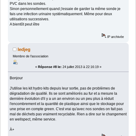
PVC dans les sondes.
Sinon personnellement quand j'essaie de garder la même sonde je
fais une infection urinaire systématiquement. Même pour deux
utilisations successives.
A bientôt peut être
IP archivée
ledjeg
Membre de l'association
«
Réponse #8 le:
24 juillet 2013 à 22:16:19 »
Bonjour
J'utilise les kit hydro kits depuis leur sortie, pas de problèmes de
dégradation de qualité. Ils se sont améliorés au fur et a mesure la
dernière évolution d'il y a un an environ ou un peu plus à réduit
l'encombrement et la quantité de plastique ainsi que le stockage pour
une prise en compte green. C'est vrai qu'avec nos sondes on fait pas
mal de déchets pas vraiment recyclable. Rien a dire sur le changement
en wellspect, même service.
À+