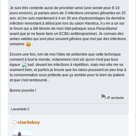
Je suis très contente aussi de procéder ainsi (une sonde pour 8-10
jours environ), je parlais alors de 3 infections urinaires gênantes en 25
ans, et j'en suis maintenant à 4 en 30 ans d'autosondages (la dernière
infection remontant à début juin lors du salon Handica, il y en a un sur
le forum qui a été témoin de mon état patraque sous Paracétamol
avant que je ne fasse faire un ECBU-antibiogramme). Je connais des
amies valides qui sont plus souvent gênées que moi par des infections
urinaires
.
Encore une fois, loin de moi l'idée de prétendre que cette technique
convient à tout le monde, notamment c'est sûr qu'on n'est pas tous
égaux
devant les infections à répétition, mais moi elle me va
vraiment bien, et parfois je trouve que les labos poussent un peu trop à
la consommation sous prétexte que ça semble pour le bien du patient
et que c'est remboursé...
Bonne journée !
IP archivée
Lavandula 2
charlieboy