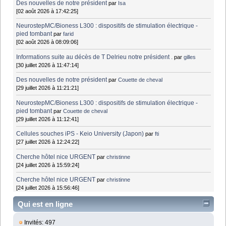
Des nouvelles de notre président
par
Isa
[02 août 2026 à 17:42:25]
NeurostepMC/Bioness L300 : dispositifs de stimulation électrique -
pied tombant
par
farid
[02 août 2026 à 08:09:06]
Informations suite au décès de T Delrieu notre président .
par
gilles
[30 juillet 2026 à 11:47:14]
Des nouvelles de notre président
par
Couette de cheval
[29 juillet 2026 à 11:21:21]
NeurostepMC/Bioness L300 : dispositifs de stimulation électrique -
pied tombant
par
Couette de cheval
[29 juillet 2026 à 11:12:41]
Cellules souches iPS - Keio University (Japon)
par
fti
[27 juillet 2026 à 12:24:22]
Cherche hôtel nice URGENT
par
christinne
[24 juillet 2026 à 15:59:24]
Cherche hôtel nice URGENT
par
christinne
[24 juillet 2026 à 15:56:46]
Qui est en ligne
Invités: 497