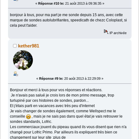
«
Réponse #10 le:
21 août 2013 à 09:36:35 »
bonjour à tous, pour ma part je me sonde depuis 15 ans, avec cette
marque de sondes autolubrifiantes, speedicath de chezc Coloplast, si
cela peut t'aider.
IP archivée
kether981
«
Réponse #9 le:
20 août 2013 à 22:29:09 »
Bonjour et merci à tous pour vos réponses et réactions.
Je n'avais pas salué je crois lors de mon primo message, trop
turlupiné par ces histoires de sondes, pardon...
Et j'étais parti en vacances avec très peu d'internet
Je vais changer de sondes également, comme Wellspect me le
conseille
, mais je ne sais pas dans quel état je vais retrouver le
sondes standards, Lofric.
Les commerciaux jouent du pipeau quand ils vous disent que rien n'a
changé pour Lofric Primo. Par ailleurs ils expliquent très bien ce
changement sur leur site :plus de