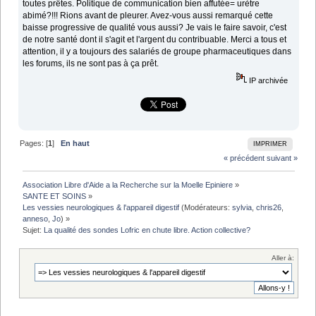
toutes prêtes. Politique de communication bien affutée= urètre
abimé?!!! Rions avant de pleurer. Avez-vous aussi remarqué cette
baisse progressive de qualité vous aussi? Je vais le faire savoir, c'est
de notre santé dont il s'agit et l'argent du contribuable. Merci a tous et
attention, il y a toujours des salariés de groupe pharmaceutiques dans
les forums, ils ne sont pas à ça prêt.
IP archivée
Pages: [
1
]
En haut
IMPRIMER
« précédent
suivant »
Association Libre d'Aide a la Recherche sur la Moelle Epiniere
»
SANTE ET SOINS
»
Les vessies neurologiques & l'appareil digestif
(Modérateurs:
sylvia
,
chris26
,
anneso
,
Jo
) »
Sujet:
La qualité des sondes Lofric en chute libre. Action collective?
Aller à: