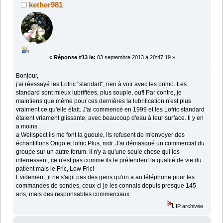
kether981
«
Réponse #13 le:
03 septembre 2013 à 20:47:19 »
Bonjour,
j'ai réessayé les Lofric "standart", rien à voir avec les primo. Les
standard sont mieux lubrifiées, plus souple, ouf! Par contre, je
maintiens que même pour ces dernières la lubrification n'est plus
vraiment ce qu'elle était. J'ai commencé en 1999 et les Lofric standard
étaient vriament glissante, avec beaucoup d'eau à leur surface. Il y en
a moins.
a Wellspect ils me font la gueule, ils refusent de m'envoyer des
échantillons Origo et lofric Plus, mdr. J'ai démasqué un commercial du
groupe sur un autre forum. Il n'y a qu'une seule chose qui les
interressent, ce n'est pas comme ils le prétendent la qualité de vie du
patient mais le Fric, Low Fric!
Evidement, il ne s'agit pas des gens qu'on a au téléphone pour les
commandes de sondes, ceux-ci je les connais depuis presque 145
ans, mais des responsables commerciaux.
IP archivée