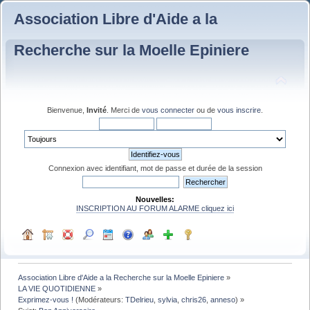
Association Libre d'Aide a la
Recherche sur la Moelle Epiniere
Bienvenue,
Invité
. Merci de
vous connecter
ou de
vous inscrire
.
Connexion avec identifiant, mot de passe et durée de la session
Nouvelles:
INSCRIPTION AU FORUM ALARME cliquez ici
Association Libre d'Aide a la Recherche sur la Moelle Epiniere
»
LA VIE QUOTIDIENNE
»
Exprimez-vous !
(Modérateurs:
TDelrieu
,
sylvia
,
chris26
,
anneso
) »