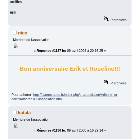
amitiés
erik
IP archivée
nico
Membre de l'association
«
Réponse #1137 le:
09 avril 2008 à 20:16:25 »
Bon anniversaire Erik et Roseline!!!
IP archivée
Pour adhérer:
http://alarme.asso.fr/index.php/L-association/Adherer-et-
aider/Adherer-a-l-association.html
katala
Membre de l'association
«
Réponse #1136 le:
09 avril 2008 à 16:29:14 »