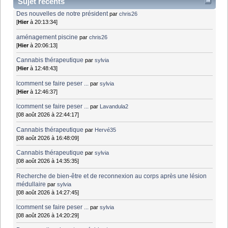
Sujet récents
Des nouvelles de notre président
par
chris26
[
Hier
à 20:13:34]
aménagement piscine
par
chris26
[
Hier
à 20:06:13]
Cannabis thérapeutique
par
sylvia
[
Hier
à 12:48:43]
lcomment se faire peser ...
par
sylvia
[
Hier
à 12:46:37]
lcomment se faire peser ...
par
Lavandula2
[08 août 2026 à 22:44:17]
Cannabis thérapeutique
par
Hervé35
[08 août 2026 à 16:48:09]
Cannabis thérapeutique
par
sylvia
[08 août 2026 à 14:35:35]
Recherche de bien-être et de reconnexion au corps après une lésion
médullaire
par
sylvia
[08 août 2026 à 14:27:45]
lcomment se faire peser ...
par
sylvia
[08 août 2026 à 14:20:29]