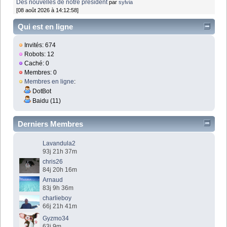
Des nouvelles de notre président
par
sylvia
[08 août 2026 à 14:12:58]
Qui est en ligne
Invités: 674
Robots: 12
Caché: 0
Membres: 0
Membres en ligne
:
DotBot
Baidu (11)
Derniers Membres
Lavandula2
93j 21h 37m
chris26
84j 20h 16m
Arnaud
83j 9h 36m
charlieboy
66j 21h 41m
Gyzmo34
63j 9m