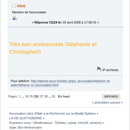
nico
Membre de l'association
«
Réponse #1119 le:
03 avril 2008 à 17:08:41 »
Très bon anniversaire Stéphanie et
Christophe!!!
IP archivée
Pour adhérer:
http://alarme.asso.fr/index.php/L-association/Adherer-et-
aider/Adherer-a-l-association.html
Pages:
1
...
34
35
[
36
]
37
38
...
81
En haut
IMPRIMER
« précédent
suivant »
Association Libre d'Aide a la Recherche sur la Moelle Epiniere
»
LA VIE QUOTIDIENNE
»
Exprimez-vous !
(Modérateurs:
TDelrieu
,
sylvia
,
chris26
,
anneso
) »
Sujet:
Bon Anniversaire