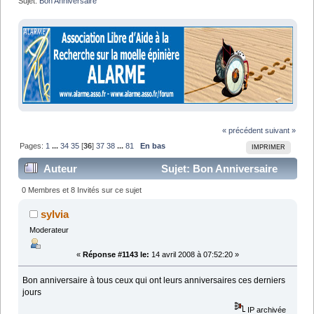
Sujet:
Bon Anniversaire
« précédent
suivant »
Pages:
1
...
34
35
[
36
]
37
38
...
81
En bas
IMPRIMER
Auteur
Sujet: Bon Anniversaire
(Lu 1211493 fois)
0 Membres et 8 Invités sur ce sujet
sylvia
Moderateur
«
Réponse #1143 le:
14 avril 2008 à 07:52:20 »
Bon anniversaire à tous ceux qui ont leurs anniversaires ces derniers
jours
IP archivée