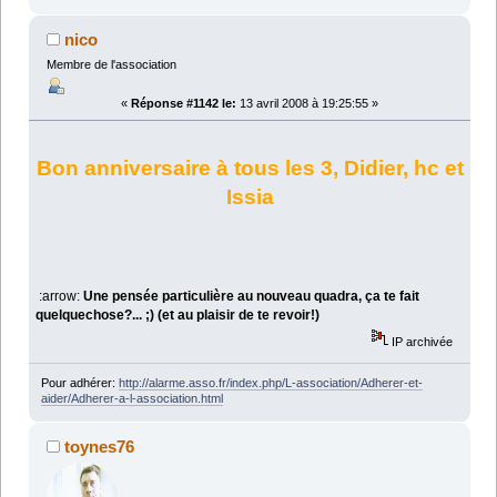
nico
Membre de l'association
«
Réponse #1142 le:
13 avril 2008 à 19:25:55 »
Bon anniversaire à tous les 3, Didier, hc et
Issia
:arrow:
Une pensée particulière au nouveau quadra, ça te fait
quelquechose?... ;) (et au plaisir de te revoir!)
IP archivée
Pour adhérer:
http://alarme.asso.fr/index.php/L-association/Adherer-et-
aider/Adherer-a-l-association.html
toynes76