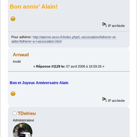
Bon anniv' Alain!
IP archivée
Pour adhérer:
http://alarme.asso.fr/index.php/L-association/Adherer-et-
aider/Adherer-a-l-association.html
Arnaud
Invité
«
Réponse #1129 le:
07 avril 2008 à 16:59:26 »
Bon et Joyeux Anniversaire Alain
IP archivée
TDelrieu
Administrateur