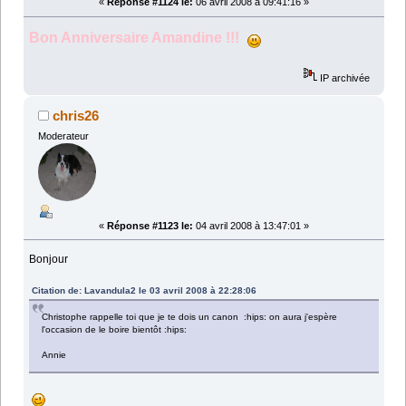
«
Réponse #1124 le:
06 avril 2008 à 09:41:16 »
Bon Anniversaire Amandine !!!
IP archivée
chris26
Moderateur
«
Réponse #1123 le:
04 avril 2008 à 13:47:01 »
Bonjour
Citation de: Lavandula2 le 03 avril 2008 à 22:28:06
Christophe rappelle toi que je te dois un canon :hips: on aura j'espère
l'occasion de le boire bientôt :hips:
Annie