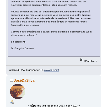
viendront compléter le documentaire dans un proche avenir, que de
nouveaux progrès expérimentales et cliniques sont réalisés.
Veuillez comprendre que cet effort n'est pas seulement une opportunité
scientifique pour moi. Je ne peux pas vous promettre que notre thérapie
apportera amélioration fonctionnelle de la moelle épinière des personnes
blessées, mais je vous promets que mon équipe et moi-même ferons
l'impossible pour le savoir.
Comme notre emblématique patient David dit dans le documentaire Web:
«Espérons, et allons-y."
Sincèrement,
Dr. Grégoire Courtine
IP archivée
la bible du VW Transporter T4
www.buspirit
.
JoséDaSilva
«
Réponse #51 le:
16 mai 2013 à 16:49:03 »