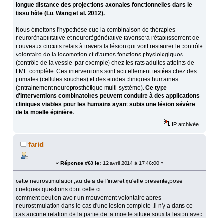
longue distance des projections axonales fonctionnelles dans le
tissu hôte (Lu, Wang et al. 2012).
Nous émettons l'hypothèse que la combinaison de thérapies
neuroréhabilitative et neurorégénérative favorisera l'établissement de
nouveaux circuits relais à travers la lésion qui vont restaurer le contrôle
volontaire de la locomotion et d'autres fonctions physiologiques
(contrôle de la vessie, par exemple) chez les rats adultes atteints de
LME complète. Ces interventions sont actuellement testées chez des
primates (cellules souches) et des études cliniques humaines
(entrainement neuroprosthétique multi-système).
Ce type
d'interventions combinatoires peuvent conduire à des applications
cliniques viables pour les humains ayant subis une lésion sévère
de la moelle épinière.
IP archivée
farid
«
Réponse #60 le:
12 avril 2014 à 17:46:00 »
cette neurostimulation,au dela de l'interet qu'elle presente,pose
quelques questions.dont celle ci:
comment peut on avoir un mouvement volontaire apres
neurostimulation dans le cas d'une lesion complete .il n'y a dans ce
cas aucune relation de la partie de la moelle situee sous la lesion avec