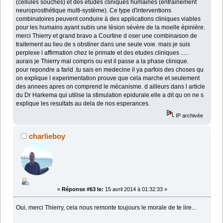
(cellules souches) et des études cliniques humaines (entrainement
neuroprosthétique multi-système). Ce type d'interventions
combinatoires peuvent conduire à des applications cliniques viables
pour les humains ayant subis une lésion sévère de la moelle épinière.
merci Thierry et grand bravo a Courtine d oser une combinaison de
traitement au lieu de s obstiner dans une seule voie. mais je suis
perplexe l affirmation chez le primate et des etudes cliniques .....
aurais je Thierry mal compris ou est il passe a la phase clinique.
pour repondre a farid .tu sais en medecine il ya parfois des choses qu
on explique l experimentation prouve que cela marche et seulement
des annees apres on comprend le mécanisme. d ailleurs dans l article
du Dr Harkema qui utilise la stimulation epidurale.elle a dit qu on ne s
explique les resultats au dela de nos esperances.
IP archivée
charlieboy
«
Réponse #63 le:
15 avril 2014 à 01:32:33 »
Oui, merci Thierry, cela nous remonte toujours le morale de te lire...