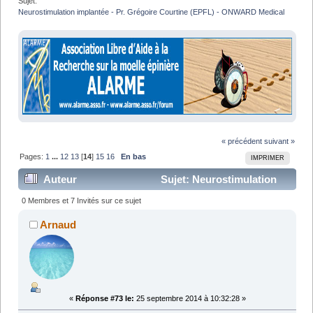
Sujet:
Neurostimulation implantée - Pr. Grégoire Courtine (EPFL) - ONWARD Medical
« précédent
suivant »
Pages:
1
...
12
13
[
14
]
15
16
En bas
IMPRIMER
Auteur
Sujet: Neurostimulation
implantée - Pr. Grégoire Courtine (EPFL) - ONWARD
0 Membres et 7 Invités sur ce sujet
Medical (Lu 674300 fois)
Arnaud
«
Réponse #73 le:
25 septembre 2014 à 10:32:28 »