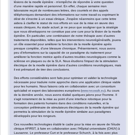
lésions de la moelle épinière - m'empêche de répondre à votre question
d'une manière rapide et personnel. En effet, chaque semaine mon
laboratoire reçoit de nombreuses lettres, des courriels et des appels
téléphoniques demandant des informations sur notre travail ou exprimant le
désir de s'inscrire à un essai clinique. J'espère néanmoins que cette lettre
aidera à clarifier le statut de nos efforts en vue de la mise en œuvre des
essais cliniques. Au stade actuel, je ne peux que souligner que la stratégie
que nous développons ne constitue pas une cure pour la lésion de la moelle
épinière. En particulier, une combinaison de notre thérapie avec d'autres
traitements disponibles, telles que les interventions neurorégénératifs, jouera
un rôle essentiel pour améliorer la fonction de la moelle épinière après
presque complète, d'une blessure chronique. Présentement, nous avons
peu d'informations sur la capacité de ce paradigme du traitement pour
améliorer la fonction motrice après d'autres troubles neurologiques comme la
sclérose en plaques ou de la SLA. Nous étudions l'impact de la stimulation
électrique de la moelle épinière dans d'autres conditions neurologiques, mais
il est prématuré de tirer des conclusions.
Des efforts considérables sont faits pour optimiser et valider la technologie
nécessaire pour traduire notre approche dans une application clinique viable
pour les humains. Nous faisons cela en collaboration avec un consortium
spécialisé et expert des laboratoires européens (
www.neuwalk.eu
). Au cours
de la dernière année, nous avons réalisé quelques jalons pour l'homme. Il
s'agit notamment de la mise au point d'une interface robotique pour la
formation des patients humains dans des conditions naturelles, et la
conception préliminaire de stimulateurs électriques de la moelle épinière qui
permettra la stimulation de la moelle épinière similaire aux paradigmes
développés pour les rongeurs.
Ces nouvelles technologies établir le cadre pour la mise en œuvre de l'étude
clinique AFIRST, à faire en collaboration avec l'Hôpital universitaire (CHUV) à
Lausanne. Le professeur Curt et le professeur Schurch, à la fois avec plus