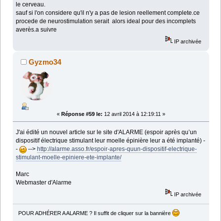
le cerveau.
sauf si l'on considere qu'il n'y a pas de lesion reellement complete.ce
procede de neurostimulation serait alors ideal pour des incomplets
averès.a suivre
IP archivée
Gyzmo34
«
Réponse #59 le:
12 avril 2014 à 12:19:11 »
J'ai édité un nouvel article sur le site d'ALARME (espoir après qu’un
dispositif électrique stimulant leur moelle épinière leur a été implanté) -
-
-->
http://alarme.asso.fr/espoir-apres-quun-dispositif-electrique-
stimulant-moelle-epiniere-ete-implante/
Marc
Webmaster d'Alarme
IP archivée
POUR ADHÉRER A ALARME ? Il suffit de cliquer sur la bannière