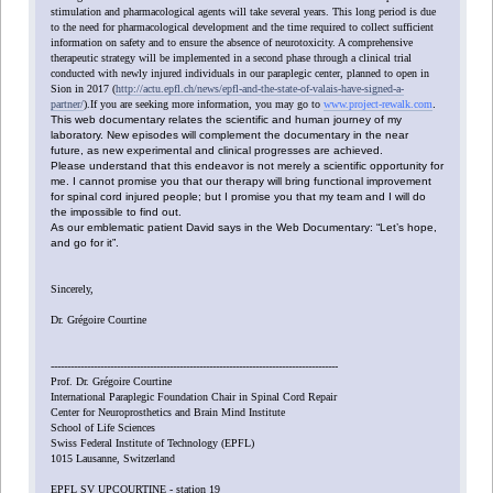
stimulation and pharmacological agents will take several years. This long period is due
to the need for pharmacological development and the time required to collect sufficient
information on safety and to ensure the absence of neurotoxicity. A comprehensive
therapeutic strategy will be implemented in a second phase through a clinical trial
conducted with newly injured individuals in our paraplegic center, planned to open in
Sion in 2017 (
http://actu.epfl.ch/news/epfl-and-the-state-of-valais-have-signed-a-
partner/
).If you are seeking more information, you may go to
www.project-rewalk.com
.
This web documentary relates the scientific and human journey of my
laboratory. New episodes will complement the documentary in the near
future, as new experimental and clinical progresses are achieved.
Please understand that this endeavor is not merely a scientific opportunity for
me. I cannot promise you that our therapy will bring functional improvement
for spinal cord injured people; but I promise you that my team and I will do
the impossible to find out.
As our emblematic patient David says in the Web Documentary: “Let’s hope,
and go for it”.
Sincerely,
Dr. Grégoire Courtine
---------------------------------------------------------------------------------------
Prof. Dr. Grégoire Courtine
International Paraplegic Foundation Chair in Spinal Cord Repair
Center for Neuroprosthetics and Brain Mind Institute
School of Life Sciences
Swiss Federal Institute of Technology (EPFL)
1015 Lausanne, Switzerland
EPFL SV UPCOURTINE - station 19