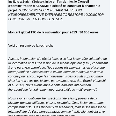
Institute à Zurich (Suisse), initié en l'an dernier,
le Conseil
d'administration d'ALARME a décidé de continuer à financer le
projet
:
"COMBINING NEUROREHABILITATIVE AND
NEUROREGENERATIVE THERAPIES TO RESTORE LOCOMOTOR
FUNCTIONS AFTER COMPLETE SCI"
.
Montant global TTC de la subvention pour 2013 : 30 000 euros
Voici un résumé de la recherche
:
Aucune intervention n'a rétabli jusqu'à ce jour le contrôle volontaire de
la locomotion après une lésion de la moelle épinière (LME) conduisant
à une paralysie chronique. Nous avons récemment mis en place une
neuroprothèse électrochimique et une interface robotique posturale
conçue pour encourager les mouvements des circuits supraspinaux
chez les rats avec des lésions paralysantes (van den Brand, Heutschi
et al. 2012). Nous avons appelé cette nouvelle intervention
thérapeutique "entrainement neuroprosthétique multi-système".
Nous avons induit deux hémisections latérales opposés à deux
niveaux dorsaux différents chez le rat adulte. Cette lésion interrompt
complètement tous les faisceaux descendants, mais laisse un espace
intermédiaire du tissu nerveux intact, comme habituellement observé