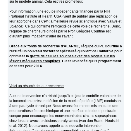
sur le modèle animal. Cela est très prometteur.
Pour information, une équipe indépendante financée par la NIH
(National Institute of Health, USA) vient de publier une réplication de
leur approche dans
Cell
(la meilleure revue scientifique avec
Nature
et
Science
). Ce qui confirme l'efficacité de cette voie de recherche. Donc,
l'équipe de chercheurs dirigés par le Prof. Grégoire Courtine est
d’autant plus impatient d’aller de l’avant.
Grace aux fonds de recherche d’ALARME, l'équipe du Pr. Courtine a
recruté un nouveau doctorant spécialisé qui vient de Californie pour
optimiser la
greffe de cellules souches avec des biogels sur les
lésions médullaires complètes
. C’est l’avancée qu'ils programment
de tester pour 2014.
Voici un résumé de leur recherche
:
Aucune intervention n'a rétabli jusqu'à ce jour le contrôle volontaire de
la locomotion après une lésion de la moelle épinière (LME) conduisant
à une paralysie chronique. Nous avons récemment mis en place une
neuroprothèse électrochimique et une interface robotique posturale
conçue pour encourager les mouvements des circuits supraspinaux
chez les rats avec des lésions paralysantes (van den Brand, Heutschi
et al. 2012). Nous avons appelé cette nouvelle intervention
thérapeutique "entrainement neuroprosthétique multi-système".