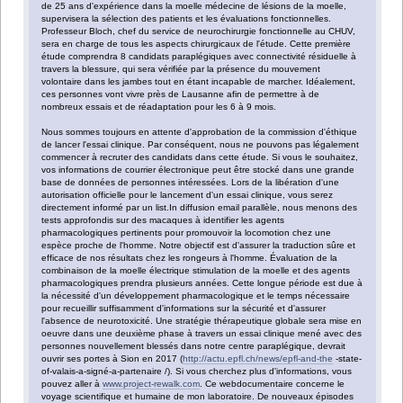
de 25 ans d'expérience dans la moelle médecine de lésions de la moelle,
supervisera la sélection des patients et les évaluations fonctionnelles.
Professeur Bloch, chef du service de neurochirurgie fonctionnelle au CHUV,
sera en charge de tous les aspects chirurgicaux de l'étude. Cette première
étude comprendra 8 candidats paraplégiques avec connectivité résiduelle à
travers la blessure, qui sera vérifiée par la présence du mouvement
volontaire dans les jambes tout en étant incapable de marcher. Idéalement,
ces personnes vont vivre près de Lausanne afin de permettre à de
nombreux essais et de réadaptation pour les 6 à 9 mois.
Nous sommes toujours en attente d'approbation de la commission d'éthique
de lancer l'essai clinique. Par conséquent, nous ne pouvons pas légalement
commencer à recruter des candidats dans cette étude. Si vous le souhaitez,
vos informations de courrier électronique peut être stocké dans une grande
base de données de personnes intéressées. Lors de la libération d'une
autorisation officielle pour le lancement d'un essai clinique, vous serez
directement informé par un list.In diffusion email parallèle, nous menons des
tests approfondis sur des macaques à identifier les agents
pharmacologiques pertinents pour promouvoir la locomotion chez une
espèce proche de l'homme. Notre objectif est d'assurer la traduction sûre et
efficace de nos résultats chez les rongeurs à l'homme. Évaluation de la
combinaison de la moelle électrique stimulation de la moelle et des agents
pharmacologiques prendra plusieurs années. Cette longue période est due à
la nécessité d'un développement pharmacologique et le temps nécessaire
pour recueillir suffisamment d'informations sur la sécurité et d'assurer
l'absence de neurotoxicité. Une stratégie thérapeutique globale sera mise en
oeuvre dans une deuxième phase à travers un essai clinique mené avec des
personnes nouvellement blessés dans notre centre paraplégique, devrait
ouvrir ses portes à Sion en 2017 (
http://actu.epfl.ch/news/epfl-and-the
-state-
of-valais-a-signé-a-partenaire /). Si vous cherchez plus d'informations, vous
pouvez aller à
www.project-rewalk.com
. Ce webdocumentaire concerne le
voyage scientifique et humaine de mon laboratoire. De nouveaux épisodes