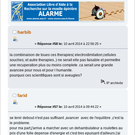
harbib
«
Réponse #58 le:
10 avril 2014 à 22:56:25 »
la combinaison de toues ces therapies( electrostimilation;cellules
souches; et autre therapies..) ne serait elle pas faisable et permettre
une recuperation plus ou moins complete .ca serait une grande
avancee pour nous et pour l humanite.
pourquoi ces scientifiques sont si aveugles?
IP archivée
farid
«
Réponse #57 le:
10 avril 2014 à 09:44:22 »
se tenir debout n'est pas suffisant ,avancer avec de l'equilibre ,c'est la
le probleme.
pour ma part,j'arrive a marcher avec un dehambulateur a roulettes au
prix d'une folle depense d'energie et c'est tres epuisant d'ailleurs j'ai