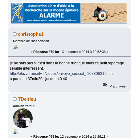
christophe1
Membre de l'association
«
Réponse #70 le:
13 septembre 2014 à 10:52:33 »
je ne sais pas si c'est dans la bonne rubrique mais ce petit reportage
semble interressent.
http://pluzz.francetv.fr/videos/envoye_special_,108806319.html
à partir de 37min20s jusque 40.40
IP archivée
TDelrieu
Administrateur
«
Réponse #69 le:
12 septembre 2014 à 18:26:11 »