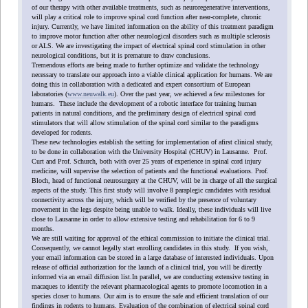
of our therapy with other available treatments, such as neuroregenerative interventions,
will play a critical role to improve spinal cord function after near-complete, chronic
injury. Currently, we have limited information on the ability of this treatment paradigm
to improve motor function after other neurological disorders such as multiple sclerosis
or ALS. We are investigating the impact of electrical spinal cord stimulation in other
neurological conditions, but it is premature to draw conclusions.
Tremendous efforts are being made to further optimize and validate the technology
necessary to translate our approach into a viable clinical application for humans. We are
doing this in collaboration with a dedicated and expert consortium of European
laboratories (
www.neuwalk.eu
). Over the past year, we achieved a few milestones for
humans. These include the development of a robotic interface for training human
patients in natural conditions, and the preliminary design of electrical spinal cord
stimulators that will allow stimulation of the spinal cord similar to the paradigms
developed for rodents.
These new technologies establish the setting for implementation of afirst clinical study,
to be done in collaboration with the University Hospital (CHUV) in Lausanne. Prof.
Curt and Prof. Schurch, both with over 25 years of experience in spinal cord injury
medicine, will supervise the selection of patients and the functional evaluations. Prof.
Bloch, head of functional neurosurgery at the CHUV, will be in charge of all the surgical
aspects of the study. This first study will involve 8 paraplegic candidates with residual
connectivity across the injury, which will be verified by the presence of voluntary
movement in the legs despite being unable to walk. Ideally, these individuals will live
close to Lausanne in order to allow extensive testing and rehabilitation for 6 to 9
months.
We are still waiting for approval of the ethical commission to initiate the clinical trial.
Consequently, we cannot legally start enrolling candidates in this study. If you wish,
your email information can be stored in a large database of interested individuals. Upon
release of official authorization for the launch of a clinical trial, you will be directly
informed via an email diffusion list.In parallel, we are conducting extensive testing in
macaques to identify the relevant pharmacological agents to promote locomotion in a
species closer to humans. Our aim is to ensure the safe and efficient translation of our
findings in rodents to humans. Evaluation of the combination of electrical spinal cord