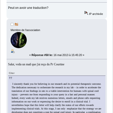
Peut on avoir une traduction?
IP archivée
fti
Membre de l'association
«
Réponse #50 le:
16 mai 2013 à 15:45:20 »
Salut, voila un mail que j'ai reçu du Pr Courtine
Citer
I sincerely thank you for believing in our research and its potential therapeutic outcome.
The dedication necessary to orchestrate the research in my lab – in order to accelerate the
translation of our findings in rats to a viable intervention for humans with spinal cord
injury – prevents me from responding to your query in a fast and personal manner.
Indeed, every week my lab receives numerous letters, emails and phone calls requesting
information on our work or expressing the desire to enroll in a clinical trial. I
nevertheless hope that this letter will help clarify the status of our efforts towards
implementing clinical trials. At this stage, I can only emphasize that the strategy we are
developing does not constitute a cure for spinal cord injury. In particular, a combination