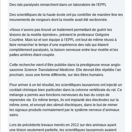
Des rats paralysés remarchent dans un laboratoire de l'EPFL
Des scientifiques de la haute école ont pu contrôler de manière fine les
mouvements de rongeurs dont la moelle avait été sectionnée.
«Nous n’avons pas trouvé un traitement permettant de guérir les
lésions de la moëlle épinière», prévient le professeur Grégoire
Courtine. Mais lui et son équipe à l’EPFL ont tout de même réussi à
faire remarcher le temps d’une expérience des rats qui étaient
complètement paralysés, la liaison nerveuse entre leur moëlle et les
pattes arrières étant coupée.
Cette recherche vient d’être publiée dans la prestigieuse revue anglo-
saxonne
Science Translational Medicine
. Elle devrait être répétée l’an
prochain, sous une forme différente, sur des êtres humains.
Pour arriver à un tel résultat, les scientifiques lausannois ont injecté un
cocktail chimique bien particulier dans la colonne vertébrale du rat. Ce
mélange a permis aux fonctions nerveuses du bas du corps de
reprendre vie. En même temps, ils ont implanté des électrodes sur la
même zone, et envoyé des stimuli électriques, dans le but de mimer
les signaux produits normalement par le système nerveux d’animaux
sains.
Lors de précédents travaux menés en 2012 sur des animaux ayant
une lésion seulement partielle, les scientifiques lausannois avaient