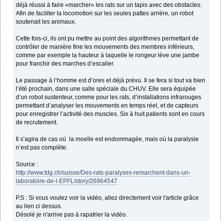
déjà réussi à faire «marcher» les rats sur un tapis avec des obstacles.
Afin de faciliter la locomotion sur les seules pattes arrière, un robot
soutenait les animaux.
Cette fois-ci, ils ont pu mettre au point des algorithmes permettant de
contrôler de manière fine les mouvements des membres inférieurs,
comme par exemple la hauteur à laquelle le rongeur lève une jambe
pour franchir des marches d’escalier.
Le passage à l’homme est d’ores et déjà prévu. Il se fera si tout va bien
l’été prochain, dans une salle spéciale du CHUV. Elle sera équipée
d’un robot sustenteur, comme pour les rats, d’installations infrarouges
permettant d’analyser les mouvements en temps réel, et de capteurs
pour enregistrer l’activité des muscles. Six à huit patients sont en cours
de recrutement.
Il s’agira de cas où la moelle est endommagée, mais où la paralysie
n’est pas complète.
Source :
http://www.tdg.ch/suisse/Des-rats-paralyses-remarchent-dans-un-
laboratoire-de-l-EPFL/story/26964547
P.S : Si vous voulez voir la vidéo, allez directement voir l'article grâce
au lien ci dessus.
Désolé je n'arrive pas à rapatrier la vidéo.