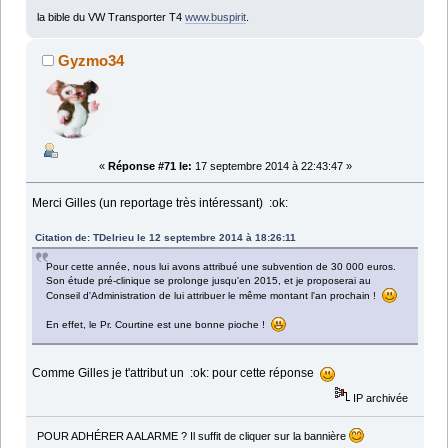
la bible du VW Transporter T4
www.buspirit
.
Gyzmo34
«
Réponse #71 le:
17 septembre 2014 à 22:43:47 »
Merci Gilles (un reportage très intéressant) :ok:
Citation de: TDelrieu le 12 septembre 2014 à 18:26:11
Pour cette année, nous lui avons attribué une subvention de 30 000 euros.
Son étude pré-clinique se prolonge jusqu'en 2015, et je proposerai au
Conseil d'Administration de lui attribuer le même montant l'an prochain !
En effet, le Pr. Courtine est une bonne pioche !
Comme Gilles je t'attribut un :ok: pour cette réponse
IP archivée
POUR ADHÉRER A ALARME ? Il suffit de cliquer sur la bannière