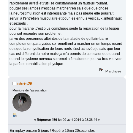
rapidemenr arretè et j'utilise constamment un fauteuil roulant.
bouger ses jambes n'est pas marcher,j'en sais quelque chose.
la neurostimulation est interessante mais pas ideale elle pourrait
servir a l'entretien musculaire et pour les ennuis vesicaux ,intestinaux
et sexuels ,
pour la marche ,c'est plus compliquè.seule la reparation de la lesion
pourrait resoudre son probleme.
jai vu des personnes atteintes de la maladie de guillain-barrè
completement paralysèes se remettrent a marcher en un temps record
des que la remyelisation de leurs nerfs s'est achevèe,je sais que leur
cas est different du notre mais ça m'a permis de constater que quand
quand le systeme nerveux se remet a fonctionner ,tout va tres vite vers
la parfaite rehabilitation physique.
IP archivée
chris26
Membre de l'association
«
Réponse #56 le:
09 avril 2014 à 23:36:44 »
En replay encore 5 jours ! Repère 16mn 20secondes