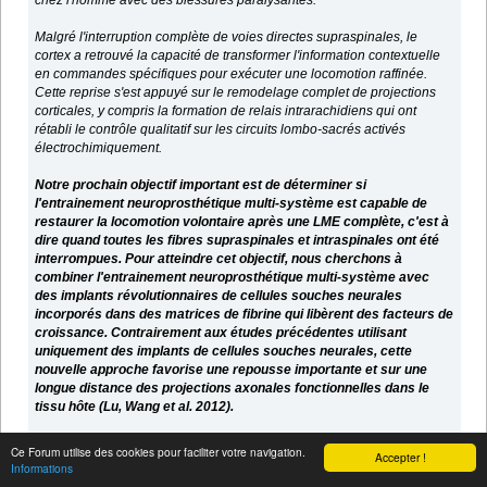
chez l'homme avec des blessures paralysantes.
Malgré l'interruption complète de voies directes supraspinales, le
cortex a retrouvé la capacité de transformer l'information contextuelle
en commandes spécifiques pour exécuter une locomotion raffinée.
Cette reprise s'est appuyé sur le remodelage complet de projections
corticales, y compris la formation de relais intrarachidiens qui ont
rétabli le contrôle qualitatif sur les circuits lombo-sacrés activés
électrochimiquement.
Notre prochain objectif important est de déterminer si
l'entrainement neuroprosthétique multi-système est capable de
restaurer la locomotion volontaire après une LME complète, c'est à
dire quand toutes les fibres supraspinales et intraspinales ont été
interrompues. Pour atteindre cet objectif, nous cherchons à
combiner l'entrainement neuroprosthétique multi-système avec
des implants révolutionnaires de cellules souches neurales
incorporés dans des matrices de fibrine qui libèrent des facteurs de
croissance. Contrairement aux études précédentes utilisant
uniquement des implants de cellules souches neurales, cette
nouvelle approche favorise une repousse importante et sur une
longue distance des projections axonales fonctionnelles dans le
tissu hôte (Lu, Wang et al. 2012).
Nous émettons l'hypothèse que la combinaison de thérapies
Ce Forum utilise des cookies pour faciliter votre navigation.
Accepter !
neuroréhabilitative et neurorégénérative favorisera l'établissement de
Informations
nouveaux circuits relais à travers la lésion qui vont restaurer le contrôle