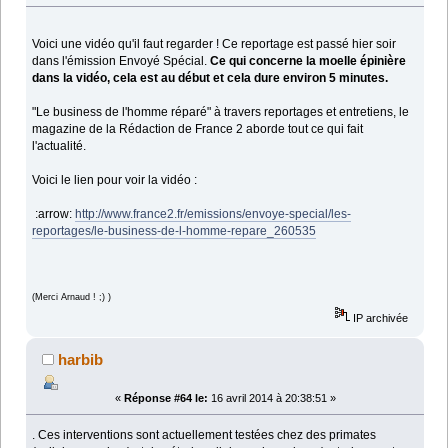
Voici une vidéo qu'il faut regarder ! Ce reportage est passé hier soir
dans l'émission Envoyé Spécial.
Ce qui concerne la moelle épinière
dans la vidéo, cela est au début et cela dure environ 5 minutes.
"Le business de l'homme réparé" à travers reportages et entretiens, le
magazine de la Rédaction de France 2 aborde tout ce qui fait
l'actualité.
Voici le lien pour voir la vidéo :
:arrow:
http://www.france2.fr/emissions/envoye-special/les-
reportages/le-business-de-l-homme-repare_260535
(Merci Arnaud ! ;) )
IP archivée
harbib
«
Réponse #64 le:
16 avril 2014 à 20:38:51 »
. Ces interventions sont actuellement testées chez des primates