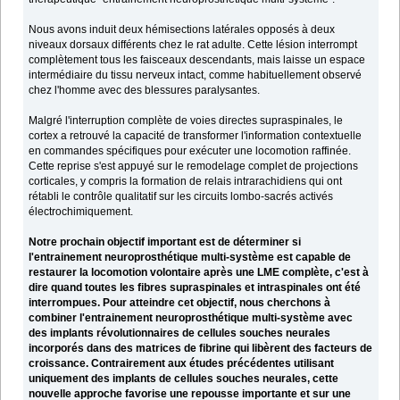
Nous avons induit deux hémisections latérales opposés à deux
niveaux dorsaux différents chez le rat adulte. Cette lésion interrompt
complètement tous les faisceaux descendants, mais laisse un espace
intermédiaire du tissu nerveux intact, comme habituellement observé
chez l'homme avec des blessures paralysantes.
Malgré l'interruption complète de voies directes supraspinales, le
cortex a retrouvé la capacité de transformer l'information contextuelle
en commandes spécifiques pour exécuter une locomotion raffinée.
Cette reprise s'est appuyé sur le remodelage complet de projections
corticales, y compris la formation de relais intrarachidiens qui ont
rétabli le contrôle qualitatif sur les circuits lombo-sacrés activés
électrochimiquement.
Notre prochain objectif important est de déterminer si
l'entrainement neuroprosthétique multi-système est capable de
restaurer la locomotion volontaire après une LME complète, c'est à
dire quand toutes les fibres supraspinales et intraspinales ont été
interrompues. Pour atteindre cet objectif, nous cherchons à
combiner l'entrainement neuroprosthétique multi-système avec
des implants révolutionnaires de cellules souches neurales
incorporés dans des matrices de fibrine qui libèrent des facteurs de
croissance. Contrairement aux études précédentes utilisant
uniquement des implants de cellules souches neurales, cette
nouvelle approche favorise une repousse importante et sur une