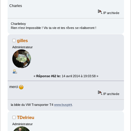
Charles
IP archivée
Charlieboy
Rien n'est Impossible ! Vis ta vie et tes rêves se réaliseront !
gilles
Administrateur
«
Réponse #62 le:
14 avril 2014 à 19:03:58 »
merci
IP archivée
la bible du VW Transporter T4
www.buspirit
.
TDelrieu
Administrateur