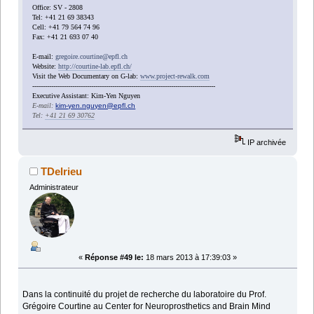
Office: SV - 2808
Tel: +41 21 69 38343
Cell: +41 79 564 74 96
Fax: +41 21 693 07 40
E-mail:
gregoire.courtine@epfl.ch
Website:
http://courtine-lab.epfl.ch/
Visit the Web Documentary on G-lab:
www.project-rewalk.com
---------------------------------------------------------------------------------------
Executive Assistant: Kim-Yen Nguyen
E-mail:
kim-yen.nguyen@epfl.ch
Tel:
+41 21 69 30762
IP archivée
TDelrieu
Administrateur
«
Réponse #49 le:
18 mars 2013 à 17:39:03 »
Dans la continuité du projet de recherche du laboratoire du Prof.
Grégoire Courtine au Center for Neuroprosthetics and Brain Mind