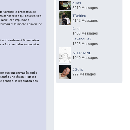
gilles
5210 Messages
ue favorise le processus de
TDelrieu
 sensorielles qui bouclent les
inière, ces impulsions
4142 Messages
cerveau et la moelle épinière ne
farid
1408 Messages
Lavandula2
t non seulement l'information
1325 Messages
la fonctionnalité locomotrice
STEPHANE
1040 Messages
J.Solis
 neuronaux endommagés après
999 Messages
 après une lésion. Plus les
e principe, la réparation des