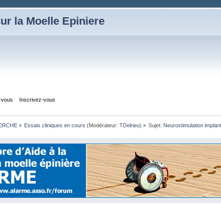
ur la Moelle Epiniere
z-vous
Inscrivez-vous
HERCHE
»
Essais cliniques en cours
(Modérateur:
TDelrieu
) »
Sujet:
Neurostimulation impla