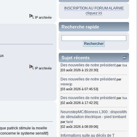
INSCRIPTION AU FORUM ALARME
cliquez ici
IP archivée
Recherche rapide
aux
Sujet récents
Des nouvelles de notre président
par
Isa
IP archivée
[03 août 2026 à 15:20:30]
Des nouvelles de notre président
par
misterjp
[03 août 2026 à 07:45:53]
Des nouvelles de notre président
par
Isa
[02 août 2026 à 17:42:25]
NeurostepMC/Bioness L300 : dispositifs
de stimulation électrique - pied tombant
par
farid
[02 août 2026 à 08:09:06]
que patrick stimule la moelle
concerne le systeme sensitif)
Informations suite au décès de T