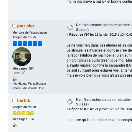
moi je dis bravo a patrick et bonne contin
Re : Neurostimulation implantée -
patrickp
Suisse)
Membre de l'association
«
Réponse #94 le:
25 janvier 2015 à 13:40:4
Adepte du forum
Je ne vois rien dans ces études et les con
Je stimule les muscles et donc je créé de
la reconstitution de ma moelle. Bien sur i
on croit plus ce qu'ils disent que moi. M
à s'auto réparer comme la samandre !! Alo
Messages: 564
ce soit suffisant pour éclairer vos lante
Sexe:
mais je vois bien que vous n'êtes pas press
Handicap: Paraplégique
Niveau de lésion: D12
Re : Neurostimulation implantée -
harbib
Suisse)
Adepte du forum
«
Réponse #93 le:
24 janvier 2015 à 20:51:4
Messages: 137
qu est ce qu il entend par lesion incomple