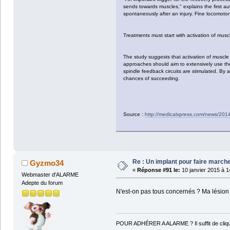
sends towards muscles," explains the first au
spontaneously after an injury. Fine locomoto
Treatments must start with activation of musc
The study suggests that activation of muscle 
approaches should aim to extensively use the
spindle feedback circuits are stimulated. By a
chances of succeeding.
Source :
http://medicalxpress.com/news/2014
Re : Un implant pour faire march
Gyzmo34
«
Réponse #91 le:
10 janvier 2015 à 1
Webmaster d'ALARME
Adepte du forum
N'est-on pas tous concernés ? Ma lésion
POUR ADHÉRER A ALARME ? Il suffit de cliqu