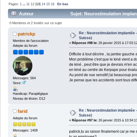
Pages:
1
...
11
12
[
13
]
14
15
16
En bas
Auteur
Sujet: Neurostimulation implan
0 Membres et 2 Invités sur ce sujet
Re : Neurostimulation implantée -
patrickp
Suisse)
Membre de l'association
«
Réponse #98 le:
26 janvier 2015 à 17:03:1
Adepte du forum
Difficile à tout décrire , la jambe gauc
Mon problème c'est que le kiné vient a do
de kiné , peut être que je devrais m'en 
en kiné au centre de Kerpape pour évalu
Au point de vue sensitif j'ai beaucoup pro
Messages: 564
Je pense que les accidents sont tous diff
Sexe:
Handicap: Paraplégique
Niveau de lésion: D12
Re : Neurostimulation implantée -
farid
Suisse)
Adepte du forum
«
Réponse #97 le:
26 janvier 2015 à 10:34:1
Messages: 1408
patrick,tu as raison finalement car je m
tu as employee?