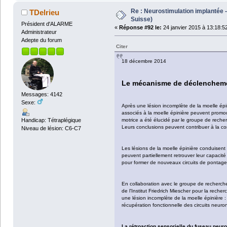
Re : Neurostimulation implantée -
TDelrieu
Suisse)
Président d'ALARME
«
Réponse #92 le:
24 janvier 2015 à 13:18:5
Administrateur
Adepte du forum
Citer
18 décembre 2014
Le mécanisme de déclenchement
Messages: 4142
Sexe:
Après une lésion incomplète de la moelle épin
associés à la moelle épinière peuvent promo
Handicap: Tétraplégique
motrice a été élucidé par le groupe de recherc
Leurs conclusions peuvent contribuer à la co
Niveau de lésion: C6-C7
Les lésions de la moelle épinière conduisent
peuvent partiellement retrouver leur capacité
pour former de nouveaux circuits de pontage
En collaboration avec le groupe de recherche
de l'Institut Friedrich Miescher pour la re
une lésion incomplète de la moelle épinière :
récupération fonctionnelle des circuits neu
La rétroaction sensorielle du fuseau neur