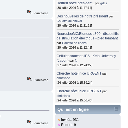
Delrieu notre président .
par
gilles
[30 juillet 2026 à 11:47:14]
IP archivée
Des nouvelles de notre président
par
Couette de cheval
[29 juillet 2026 à 11:21:21]
NeurostepMC/Bioness L300 : dispositifs
de stimulation électrique - pied tombant
par
Couette de cheval
[29 juillet 2026 à 11:12:41]
Cellules souches iPS - Keio University
(Japon)
par
fti
[27 juillet 2026 à 12:24:22]
Cherche hôtel nice URGENT
par
christinne
IP archivée
[24 juillet 2026 à 15:59:24]
Cherche hôtel nice URGENT
par
christinne
[24 juillet 2026 à 15:56:46]
Qui est en ligne
u
Invités: 931
IP archivée
Robots: 9