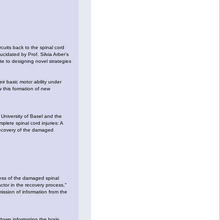
cuits back to the spinal cord
cidated by Prof. Silvia Arber's
te to designing novel strategies
eir basic motor ability under
w this formation of new
 University of Basel and the
lete spinal cord injuries: A
recovery of the damaged
cess of the damaged spinal
ctor in the recovery process,"
mission of information from the
-down information the brain