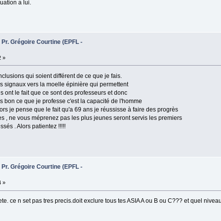
uation a lui.
 Pr. Grégoire Courtine (EPFL -
2 »
clusions qui soient différent de ce que je fais.
s signaux vers la moelle épinière qui permettent
ls ont le fait que ce sont des professeurs et donc
ais bon ce que je professe c'est la capacité de l'homme
rs je pense que le fait qu'a 69 ans je réussisse à faire des progrès
rnes , ne vous méprenez pas les plus jeunes seront servis les premiers
és . Alors patientez !!!!!
 Pr. Grégoire Courtine (EPFL -
4 »
te. ce n set pas tres precis.doit exclure tous tes ASIA A ou B ou C??? et quel nivea