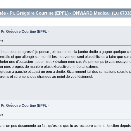
tée - Pr. Grégoire Courtine (EPFL) - ONWARD Medical (Lu 67338
 Pr. Grégoire Courtine (EPFL -
2 »
he a beaucoup progressé je pense , et recemment la jambe droite a gagné quelque ch
micile et que allongé sur mon lit les mouvement sont plus difficiles à faire que sur 
acheter une d'occasion , pour mieux évaluer mon cas. Au printemps je vais essayer 
er mes progrès de manière plus exhaustive en hôpital externe.
gressé à gauche et aussi un peu à droite. Bizarrement j'ai des sensations sous le pie
érents et sûrement tous étranges au point de vue lésionnel.
 Pr. Grégoire Courtine (EPFL -
3 »
e suis un peu documentè.au fait ,qu'est ce que tu as recupere comme fonction depui