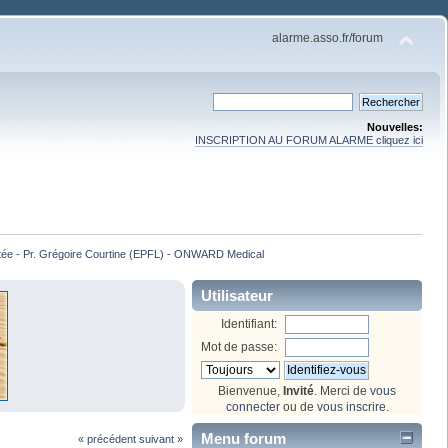
alarme.asso.fr/forum
Nouvelles:
INSCRIPTION AU FORUM ALARME cliquez ici
ntée - Pr. Grégoire Courtine (EPFL) - ONWARD Medical
Utilisateur
Identifiant:
Mot de passe:
Bienvenue,
Invité
. Merci de
vous
connecter
ou de
vous inscrire
.
Menu forum
« précédent
suivant »