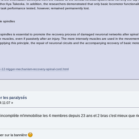
thor Aya Takeoka. In addition, the researchers demonstrated that only basic locomotor functionali
r task performance tested, however, remained permanently lost.
le spindles
spindles is essential to promote the recovery process of damaged neuronal networks after spinal c
 muscles, even if passively after an injury. The more intensely muscles are used in the movemen
pplying this principle, the repair of neuronal circuits and the accompanying recovery of basic motor 
-12-trigger-mechanism-recovery-spinal-cord.html
er les paralysés
4:11:07 »
 incomplète m'immobilise les 4 membres depuis 23 ans et 2 bras c'est mieux que r
er sur la bannière