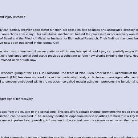
ord injury revealed
dy can partially recover basic motor function. So-called muscle spindles and associated sensory cir
onnections after injury. This circuit-level mechanism behind the process of motor recovery was elu
of Basel and the Friedrich Miescher Institute for Biomedical Research. Their findings may contribu
ave now been published in the journal Cell.
impaired motor function. However, patients with incomplete spinal cord injury can partially regain th
aining uninjured spinal cord tissue provides a substrate to form new circuits bridging the injury. Ho
emained unclear until now.
's research group at the EPFL in Lausanne, the team of Prof. Silvia Arber at the Biozentrum at the
Research (FMI) has demonstrated in a mouse model why paralyzed limbs can move again after incomp
 to sensors embedded within the muscles - so-called muscle spindles - promotes the functional 
ger signal for recovery
ops from the muscle to the spinal cord. This specific feedback channel promotes the repair pro
r function can be restored. "The sensory feedback loops from muscle spindles are therefore a key fa
these nerve impulses keep providing information to the central nervous system - even when the trans
s is the information conveyed from the muscle to the central nervous system and not only the top