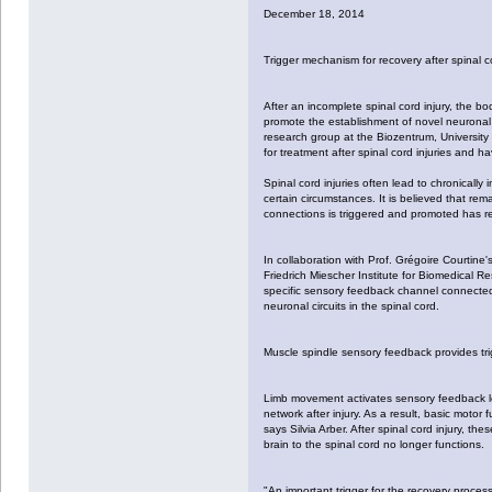
December 18, 2014
Trigger mechanism for recovery after spinal c
After an incomplete spinal cord injury, the bo
promote the establishment of novel neuronal c
research group at the Biozentrum, University 
for treatment after spinal cord injuries and h
Spinal cord injuries often lead to chronically 
certain circumstances. It is believed that rem
connections is triggered and promoted has r
In collaboration with Prof. Grégoire Courtine
Friedrich Miescher Institute for Biomedical 
specific sensory feedback channel connected
neuronal circuits in the spinal cord.
Muscle spindle sensory feedback provides trig
Limb movement activates sensory feedback lo
network after injury. As a result, basic moto
says Silvia Arber. After spinal cord injury, 
brain to the spinal cord no longer functions.
"An important trigger for the recovery proces