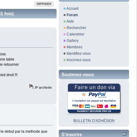
IMPRIMER
Accueil
1 fois)
Forum
Aide
Rechercher
Calendrier
Gallery
Membres
Identifiez-vous
ose.
une table
Inscrivez-vous
de retourner
Soutenez-nous
d droit !!!
IP archivée
BULLETIN D'ADHÉSION
s le debut par la methode que
S'inscrire