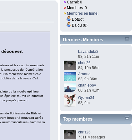
Caché: 0
Membres: 0
Membres en ligne
:
DotBot
Baidu (8)
Derniers Membres
é découvert
Lavandula2
93j 21h 11m
chris26
ires et les circuits sensoriels
84j 19h 56m
 le processus de récupération
Arnaud
pour la recherche biomédicale.
é publiés dans la revue
Cell
.
83j 9h 36m
charlieboy
66j 21h 41m
plète de la moelle épinière
e épinière fournit un substrat
Gyzmo34
nue jusqu'à présent.
63j 9m
um de l'Université de Bâle et
euvent bouger à nouveau après
Top membres
x neuromusculaires - favorise la
chris26
7311 Messages