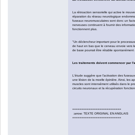
La rétroaction sensorielle qui active le mou
réparation du réseau neurologique endommagé
fuseaux neuromusculaires sont donc un facteu
nerveuses continuent à fournir des informati
fonctionnent plus.
"Un déclencheur important pour le processus 
de haut en bas que le cerveau envoie vers le
de base pourrait être rétablie spontanément 
Les traitements doivent commencer par l'
L'étude suggère que l'activation des fusea
une lésion de la moelle épinière. Ainsi, les
muscles sont intensément utilisés dans le pro
circuits neuronaux et la récupération fonction
===========================
:arrow: TEXTE ORIGINAL EN ANGLAIS
===========================