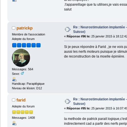
.l'appareillage que tu utilises,je vais essa
salut
Re : Neurostimulation implantée -
patrickp
Suisse)
Membre de l'association
«
Réponse #96 le:
25 janvier 2015 à 18:12:4
Adepte du forum
Si je peux répondre à Farid , je ne vois
aussi les nerfs moteurs puisque je stimul
de reconstruction de la moelle épinière.
Messages: 564
Sexe:
Handicap: Paraplégique
Niveau de lésion: D12
Re : Neurostimulation implantée -
farid
Suisse)
Adepte du forum
«
Réponse #95 le:
25 janvier 2015 à 16:07:4
Messages: 1408
la methode de patrick parait logique,c'es
indirectement cad a partir des nerfs per