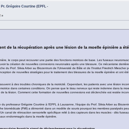
 Pr. Grégoire Courtine (EPFL -
2 »
 de la récupération après une lésion de la moelle épinière a ét
ière, le corps peut recouvrer une partie des fonctions motrices de base. Les fuseaux neuromuscula
uvoir la création de nouvelles connexions neuronales après une blessure. Ce mécanisme derrière
he du Prof. Silvia Arber au Biozentrum de l'Université de Bâle et de l'Institut Friedrich Miescher 
nception de nouvelles stratégies pour le traitement des blessures de la moelle épinière et ont ét
 souvent à des troubles chroniques de la motricité. Cependant, les patients avec une lésion incom
 motrice dans certaines conditions. On pense que le tissu nerveux qui reste indemne dans la moell
 de la lésion. Comment cette formation de nouvelles connexions est déclenchée est restée incon
 du professeur Grégoire Courtine à l'EPFL à Lausanne, l'équipe du Prof. Silvia Arber au Biozentr
cherche biomédicale (FMI) a démontré dans un modèle de souris pourquoi les membres paralysés p
 Un canal de rétroaction sensorielle spécifique relié à des capteurs dans les muscles - dits fuseau
ronaux endommagés dans la moelle épinière.
omusculaire fournit le signal de déclenchement pour la récupération