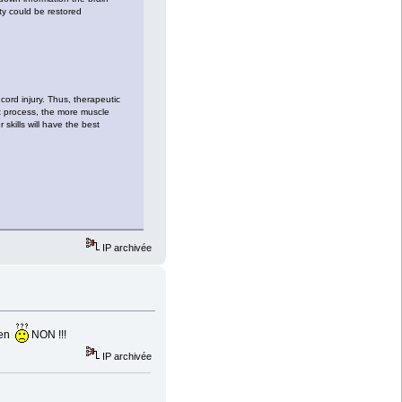
ty could be restored
ord injury. Thus, therapeutic
t process, the more muscle
skills will have the best
IP archivée
ien
NON !!!
IP archivée