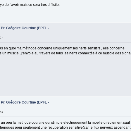
ye de l'avoir mais ce sera tres difficile.
 Pr. Grégoire Courtine (EPFL -
2 »
 pas en quoi ma méthode concerne uniquement les nerfs sensitifs , elle concerne
e un muscle , j'envoie au travers de tous les nerfs connectés à ce muscle des sign
 Pr. Grégoire Courtine (EPFL -
9 »
t un peu la methode courtine qui stimule electriquement la moelle directement sauf 
ipheriques pour seulement une recuperation sensitive(car le flux nerveux ascendant 