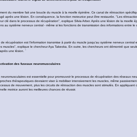
vement du membre fait une boucle du muscle à la moelle épinière. Ce canal de rétroaction spécifiq
 après une lésion. En conséquence, la fonction moteurice peut être restaurée. "Les rétroactions
r clé dans le processus de récupération", explique Silvia Arber. Après une lésion de la moelle ép
ons au système nerveux central - même si les fonctions de transmission des informations entre le 
de récupération est l'information transmise à partir du muscle jusqu'au système nerveux central e
s muscles", explique le chercheur Aya Takeoka. En outre, les chercheurs ont démontré que seule 
après une lésion. `
activation des fuseaux neuromusculaires
ux neuromusculaires est essentielle pour promouvoir le processus de récupération des réseaux
 approches thérapeutiques devraient viser à mobiliser intensivement les muscles, même passivement
cessus de mouvement, plus les circuits de rétroaction des muscles sont stimulés. En appliquant c
nelle motrice auront les meilleures chances de réussir.