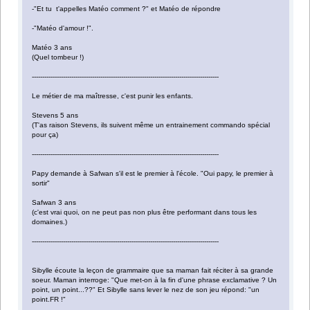
-"Et tu t'appelles Matéo comment ?" et Matéo de répondre
-"Matéo d'amour !".
Matéo 3 ans
(Quel tombeur !)
------------------------------------------------------------------------------------------
Le métier de ma maîtresse, c'est punir les enfants.
Stevens 5 ans
(T'as raison Stevens, ils suivent même un entrainement commando spécial
pour ça)
------------------------------------------------------------------------------------------
Papy demande à Safwan s'il est le premier à l'école. "Oui papy, le premier à
sortir"
Safwan 3 ans
(c'est vrai quoi, on ne peut pas non plus être performant dans tous les
domaines.)
------------------------------------------------------------------------------------------
Sibylle écoute la leçon de grammaire que sa maman fait réciter à sa grande
soeur. Maman interroge: "Que met-on à la fin d'une phrase exclamative ? Un
point, un point...??" Et Sibylle sans lever le nez de son jeu répond: "un
point.FR !"