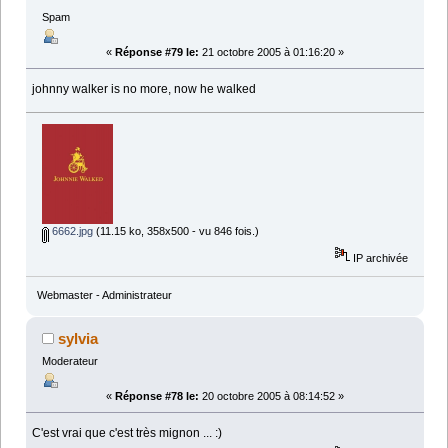
Spam
«
Réponse #79 le:
21 octobre 2005 à 01:16:20 »
johnny walker is no more, now he walked
6662.jpg
(11.15 ko, 358x500 - vu 846 fois.)
IP archivée
Webmaster - Administrateur
sylvia
Moderateur
«
Réponse #78 le:
20 octobre 2005 à 08:14:52 »
C'est vrai que c'est très mignon ... :)