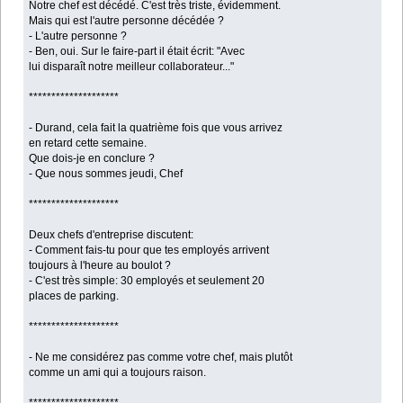
Notre chef est décédé. C'est très triste, évidemment.
Mais qui est l'autre personne décédée ?
- L'autre personne ?
- Ben, oui. Sur le faire-part il était écrit: "Avec
lui disparaît notre meilleur collaborateur..."
********************
- Durand, cela fait la quatrième fois que vous arrivez
en retard cette semaine.
Que dois-je en conclure ?
- Que nous sommes jeudi, Chef
********************
Deux chefs d'entreprise discutent:
- Comment fais-tu pour que tes employés arrivent
toujours à l'heure au boulot ?
- C'est très simple: 30 employés et seulement 20
places de parking.
********************
- Ne me considérez pas comme votre chef, mais plutôt
comme un ami qui a toujours raison.