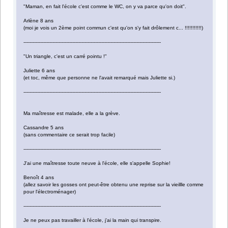
"Maman, en fait l'école c'est comme le WC, on y va parce qu'on doit".
Arlène 8 ans
(moi je vois un 2ème point commun c'est qu'on s'y fait drôlement c... !!!!!!!!!!!)
------------------------------------------------------------------------------------------
"Un triangle, c'est un carré pointu !"
Juliette 6 ans
(et toc, même que personne ne l'avait remarqué mais Juliette si.)
------------------------------------------------------------------------------------------
Ma maîtresse est malade, elle a la grève.
Cassandre 5 ans
(sans commentaire ce serait trop facile)
------------------------------------------------------------------------------------------
J'ai une maîtresse toute neuve à l'école, elle s'appelle Sophie!
Benoît 4 ans
(allez savoir les gosses ont peut-être obtenu une reprise sur la vieillle comme
pour l'électroménager)
------------------------------------------------------------------------------------------
Je ne peux pas travailler à l'école, j'ai la main qui transpire.