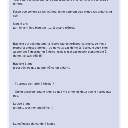
rondes.
Parce que comme ça les maîtres, ils ne pourront plus mettre les enfants au
coin".
Marc 8 ans
(ah, ils vont être bien em....... là quand même).
------------------------------------------------------------------------------------------
Baptiste qui doit retourner à l'école l'après-midi pour la sieste, se met a
pleurer à grosses larmes : "Je ne veux pas dormir à l'école, je veux bien
apprendre à dessiner et à écrire, mais je n'ai pas besoin d'apprendre à
dormir...je sais déjà !!!"
Baptiste 3 ans
(c'est très logique quand même un enfant).
------------------------------------------------------------------------------------------
- Tu aimes bien aller à l'école ?
- Oui et aussi en repartir, c'est ce qu'il y a entre les deux que je n'aime pas
trop.
Louise 6 ans
(et oui... tout mon problème...)
------------------------------------------------------------------------------------------
La maîtresse demande à Matéo