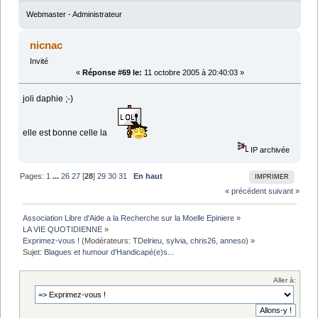
Webmaster - Administrateur
nicnac
Invité
«
Réponse #69 le:
11 octobre 2005 à 20:40:03 »
joli daphie ;-)
elle est bonne celle la
IP archivée
Pages:
1
...
26
27
[
28
]
29
30
31
En haut
IMPRIMER
« précédent
suivant »
Association Libre d'Aide a la Recherche sur la Moelle Epiniere
»
LA VIE QUOTIDIENNE
»
Exprimez-vous !
(Modérateurs:
TDelrieu
,
sylvia
,
chris26
,
anneso
) »
Sujet:
Blagues et humour d'Handicapé(e)s...
Aller à: