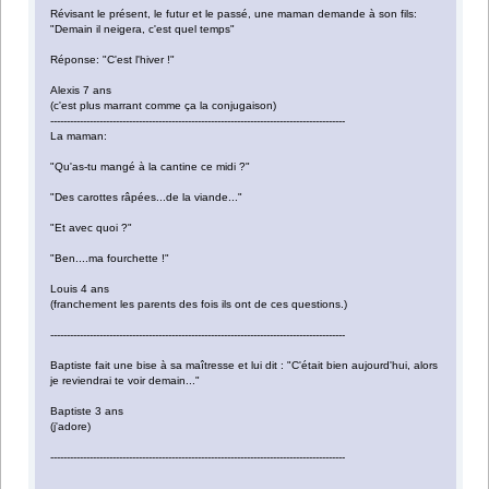
Révisant le présent, le futur et le passé, une maman demande à son fils:
"Demain il neigera, c'est quel temps"
Réponse: "C'est l'hiver !"
Alexis 7 ans
(c'est plus marrant comme ça la conjugaison)
------------------------------------------------------------------------------------------
La maman:
"Qu'as-tu mangé à la cantine ce midi ?"
"Des carottes râpées...de la viande..."
"Et avec quoi ?"
"Ben....ma fourchette !"
Louis 4 ans
(franchement les parents des fois ils ont de ces questions.)
------------------------------------------------------------------------------------------
Baptiste fait une bise à sa maîtresse et lui dit : "C'était bien aujourd'hui, alors
je reviendrai te voir demain..."
Baptiste 3 ans
(j'adore)
------------------------------------------------------------------------------------------