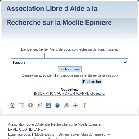
Association Libre d'Aide a la
Recherche sur la Moelle Epiniere
Bienvenue,
Invité
. Merci de
vous connecter
ou de
vous inscrire
.
Connexion avec identifiant, mot de passe et durée de la session
Nouvelles:
INSCRIPTION AU FORUM ALARME cliquez ici
Association Libre d'Aide a la Recherche sur la Moelle Epiniere
»
LA VIE QUOTIDIENNE
»
Exprimez-vous !
(Modérateurs:
TDelrieu
,
sylvia
,
chris26
,
anneso
) »