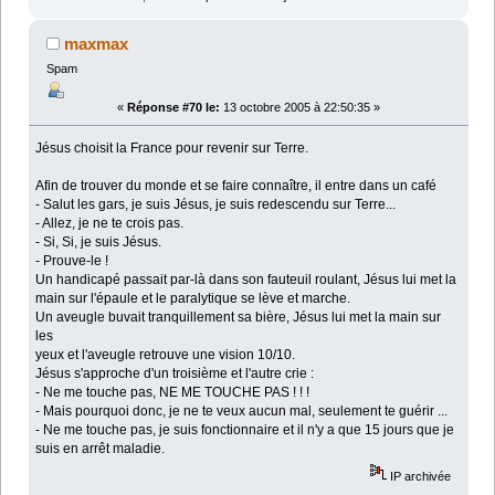
maxmax
Spam
«
Réponse #70 le:
13 octobre 2005 à 22:50:35 »
Jésus choisit la France pour revenir sur Terre.
Afin de trouver du monde et se faire connaître, il entre dans un café
- Salut les gars, je suis Jésus, je suis redescendu sur Terre...
- Allez, je ne te crois pas.
- Si, Si, je suis Jésus.
- Prouve-le !
Un handicapé passait par-là dans son fauteuil roulant, Jésus lui met la
main sur l'épaule et le paralytique se lève et marche.
Un aveugle buvait tranquillement sa bière, Jésus lui met la main sur
les
yeux et l'aveugle retrouve une vision 10/10.
Jésus s'approche d'un troisième et l'autre crie :
- Ne me touche pas, NE ME TOUCHE PAS ! ! !
- Mais pourquoi donc, je ne te veux aucun mal, seulement te guérir ...
- Ne me touche pas, je suis fonctionnaire et il n'y a que 15 jours que je
suis en arrêt maladie.
IP archivée