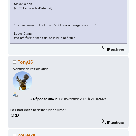
Sibylle 4 ans
(ah !!! Le miracle d'internet)
------------------------------------------------------------------------------------------
" Tu sais maman, les livres, c'est là où on range les rêves."
Louve 6 ans
(ma préférée et sans doute la plus poétique)
IP archivée
Tony25
Membre de l'association
«
Réponse #84 le:
08 novembre 2005 à 21:16:44 »
Pas mal dans la série "Mr et Mme"
:D :D
IP archivée
Zolive2K