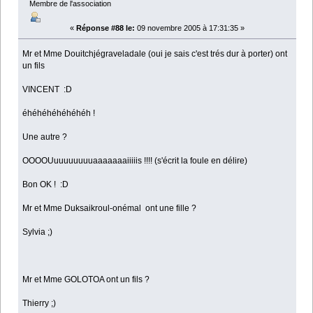
Membre de l'association
«
Réponse #88 le:
09 novembre 2005 à 17:31:35 »
Mr et Mme Douitchjégraveladale (oui je sais c'est trés dur à porter) ont
un fils
VINCENT :D
éhéhéhéhéhéhéh !
Une autre ?
OOOOUuuuuuuuuaaaaaaaiiiiis !!!! (s'écrit la foule en délire)
Bon OK ! :D
Mr et Mme Duksaikroul-onémal ont une fille ?
Sylvia ;)
Mr et Mme GOLOTOA ont un fils ?
Thierry ;)