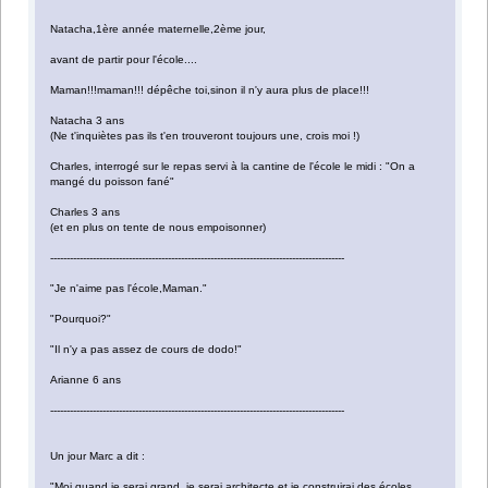
Natacha,1ère année maternelle,2ème jour,
avant de partir pour l'école....
Maman!!!maman!!! dépêche toi,sinon il n'y aura plus de place!!!
Natacha 3 ans
(Ne t'inquiètes pas ils t'en trouveront toujours une, crois moi !)
Charles, interrogé sur le repas servi à la cantine de l'école le midi : "On a
mangé du poisson fané"
Charles 3 ans
(et en plus on tente de nous empoisonner)
------------------------------------------------------------------------------------------
"Je n'aime pas l'école,Maman."
"Pourquoi?"
"Il n'y a pas assez de cours de dodo!"
Arianne 6 ans
------------------------------------------------------------------------------------------
Un jour Marc a dit :
"Moi quand je serai grand, je serai architecte et je construirai des écoles