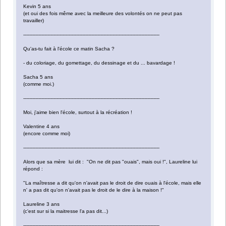
Kevin 5 ans
(et oui des fois même avec la meilleure des volontés on ne peut pas
travailler)
------------------------------------------------------------------------------------------
Qu'as-tu fait à l'école ce matin Sacha ?
- du coloriage, du gomettage, du dessinage et du ... bavardage !
Sacha 5 ans
(comme moi.)
------------------------------------------------------------------------------------------
Moi, j'aime bien l'école, surtout à la récréation !
Valentine 4 ans
(encore comme moi)
------------------------------------------------------------------------------------------
Alors que sa mère lui dit : "On ne dit pas "ouais", mais oui !", Laureline lui
répond :
"La maîtresse a dit qu'on n'avait pas le droit de dire ouais à l'école, mais elle
n' a pas dit qu'on n'avait pas le droit de le dire à la maison !"
Laureline 3 ans
(c'est sur si la maitresse l'a pas dit...)
------------------------------------------------------------------------------------------