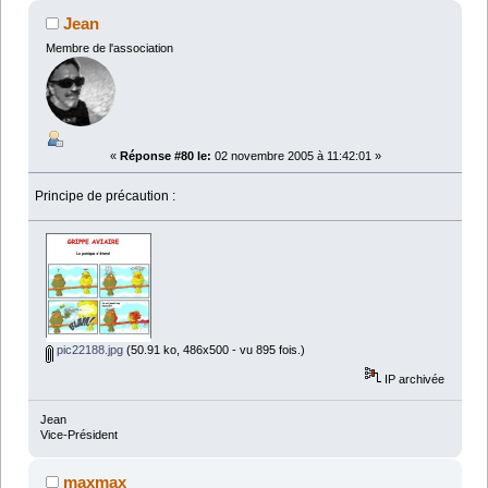
Jean
Membre de l'association
«
Réponse #80 le:
02 novembre 2005 à 11:42:01 »
Principe de précaution :
pic22188.jpg
(50.91 ko, 486x500 - vu 895 fois.)
IP archivée
Jean
Vice-Président
maxmax