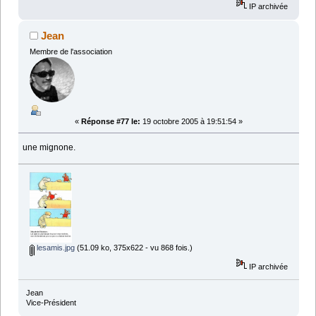
IP archivée
Jean
Membre de l'association
«
Réponse #77 le:
19 octobre 2005 à 19:51:54 »
une mignone.
lesamis.jpg
(51.09 ko, 375x622 - vu 868 fois.)
IP archivée
Jean
Vice-Président