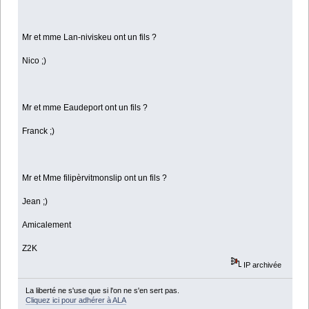
Mr et mme Lan-niviskeu ont un fils ?
Nico ;)
Mr et mme Eaudeport ont un fils ?
Franck ;)
Mr et Mme filipèrvitmonslip ont un fils ?
Jean ;)
Amicalement
Z2K
IP archivée
La liberté ne s'use que si l'on ne s'en sert pas.
Cliquez ici pour adhérer à ALA