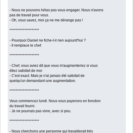
********************
- Nous ne pouvons hélas pas vous engager. Nous n'avons
pas de travail pour vous.
- Oh, vous savez, moi ça ne me dérange pas !
********************
- Pourquoi Daniel ne fiche-t-il rien aujourd'hui ?
- Il remplace le chef.
********************
- Chef, vous aviez dit que vous m'augmenteriez si vous
étiez satisfait de moi
- C'est exact. Mais je n'ai jamais été satisfait de
quelqu'un demandant une augmentation.
********************
Vous commencez lundi. Nous vous payerons en fonction
du travail fourni.
- Je ne pourrais pas vivre, avec si peu.
********************
- Nous cherchons une personne qui travaillerait très