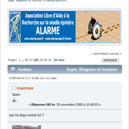
Sujet:
Blagues et humour d'Handicapé(e)s...
« précédent
suivant »
Pages:
1
...
26
27
[
28
]
29
30
31
En bas
IMPRIMER
Auteur
Sujet: Blagues et humour
d'Handicapé(e)s... (Lu 637045 fois)
0 Membres et 1 Invité sur ce sujet
maxmax
Spam
«
Réponse #93 le:
25 novembre 2005 à 10:48:53 »
qui l'a deja croisé lui ?