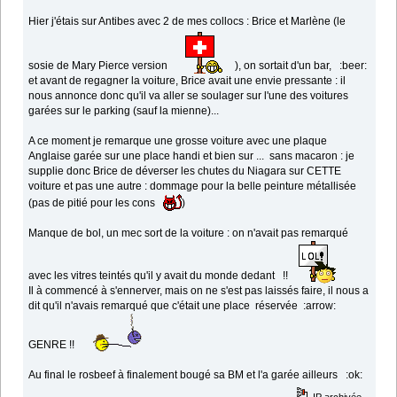
Hier j'étais sur Antibes avec 2 de mes collocs : Brice et Marlène (le
sosie de Mary Pierce version
), on sortait d'un bar, :beer:
et avant de regagner la voiture, Brice avait une envie pressante : il
nous annonce donc qu'il va aller se soulager sur l'une des voitures
garées sur le parking (sauf la mienne)...
A ce moment je remarque une grosse voiture avec une plaque
Anglaise garée sur une place handi et bien sur ... sans macaron : je
supplie donc Brice de déverser les chutes du Niagara sur CETTE
voiture et pas une autre : dommage pour la belle peinture métallisée
(pas de pitié pour les cons
)
Manque de bol, un mec sort de la voiture : on n'avait pas remarqué
avec les vitres teintés qu'il y avait du monde dedant !!
Il à commencé à s'ennerver, mais on ne s'est pas laissés faire, il nous a
dit qu'il n'avais remarqué que c'était une place réservée :arrow:
GENRE !!
Au final le rosbeef à finalement bougé sa BM et l'a garée ailleurs :ok:
IP archivée