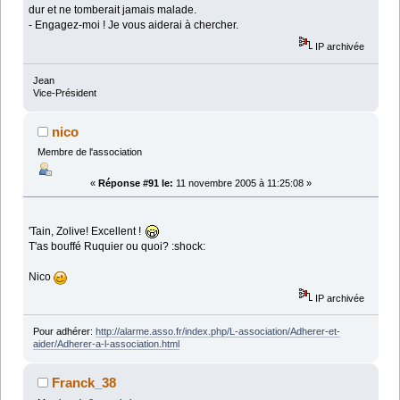
dur et ne tomberait jamais malade.
- Engagez-moi ! Je vous aiderai à chercher.
IP archivée
Jean
Vice-Président
nico
Membre de l'association
«
Réponse #91 le:
11 novembre 2005 à 11:25:08 »
'Tain, Zolive! Excellent !
T'as bouffé Ruquier ou quoi? :shock:
Nico
IP archivée
Pour adhérer:
http://alarme.asso.fr/index.php/L-association/Adherer-et-
aider/Adherer-a-l-association.html
Franck_38