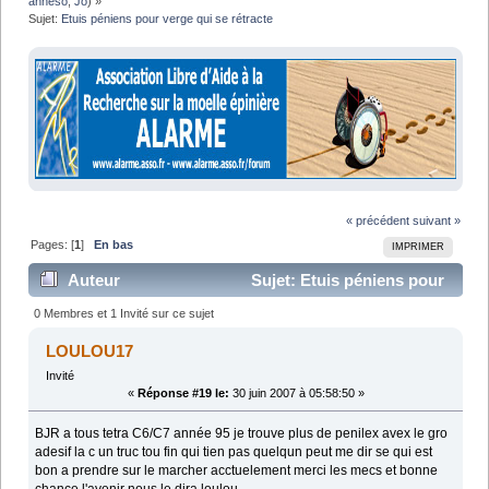
anneso
,
Jo
) »
Sujet:
Etuis péniens pour verge qui se rétracte
« précédent
suivant »
Pages: [
1
]
En bas
IMPRIMER
Auteur
Sujet: Etuis péniens pour
verge qui se rétracte (Lu 49391 fois)
0 Membres et 1 Invité sur ce sujet
LOULOU17
Invité
«
Réponse #19 le:
30 juin 2007 à 05:58:50 »
BJR a tous tetra C6/C7 année 95 je trouve plus de penilex avex le gro
adesif la c un truc tou fin qui tien pas quelqun peut me dir se qui est
bon a prendre sur le marcher acctuelement merci les mecs et bonne