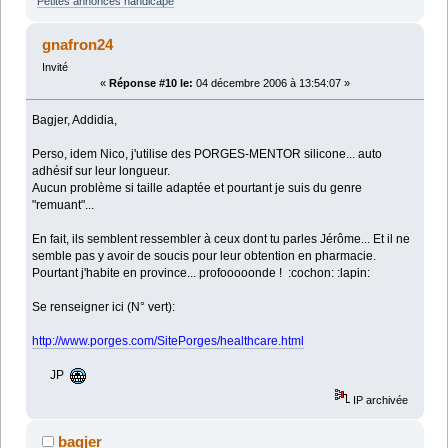
Petites annonces handicape
gnafron24
Invité
«
Réponse #10 le:
04 décembre 2006 à 13:54:07 »
Bagjer, Addidia,
Perso, idem Nico, j'utilise des PORGES-MENTOR silicone... auto
adhésif sur leur longueur.
Aucun problème si taille adaptée et pourtant je suis du genre
"remuant"...
En fait, ils semblent ressembler à ceux dont tu parles Jérôme... Et il ne
semble pas y avoir de soucis pour leur obtention en pharmacie.
Pourtant j'habite en province... profooooonde ! :cochon: :lapin:
Se renseigner ici (N° vert):
http://www.porges.com/SitePorges/healthcare.html
JP
IP archivée
bagjer