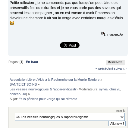
Petite réflexion , je ne comprends pas que lorsqu'on peut faire des
préservatifs fins ou extra fins et je ne vous parle pas des saveurs qui
peuvent les accompagner , on en est encore à avoir l'impression
d'avoir une chambre à air sur la verge avec certaines marques d'étuis
IP archivée
Pages: [
1
]
En haut
IMPRIMER
« précédent
suivant »
Association Libre d'Aide a la Recherche sur la Moelle Epiniere
»
SANTE ET SOINS
»
Les vessies neurologiques & l'appareil digestif
(Modérateurs:
sylvia
,
chris26
,
anneso
,
Jo
) »
Sujet:
Etuis péniens pour verge qui se rétracte
Aller à: