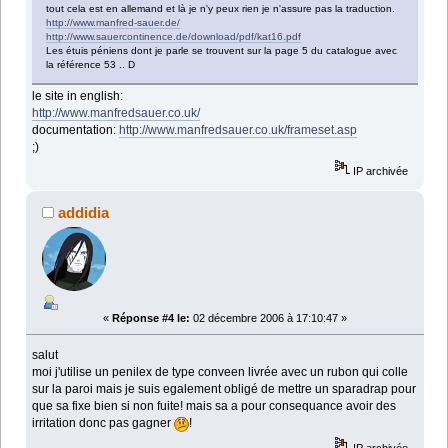
tout cela est en allemand et là je n'y peux rien je n'assure pas la traduction.
http://www.manfred-sauer.de/
http://www.sauercontinence.de/download/pdf/kat16.pdf
Les étuis péniens dont je parle se trouvent sur la page 5 du catalogue avec
la référence 53 .. D
le site in english:
http://www.manfredsauer.co.uk/
documentation:
http://www.manfredsauer.co.uk/frameset.asp
;)
IP archivée
addidia
«
Réponse #4 le:
02 décembre 2006 à 17:10:47 »
salut
moi j'utilise un penilex de type conveen livrée avec un rubon qui colle
sur la paroi mais je suis egalement obligé de mettre un sparadrap pour
que sa fixe bien si non fuite! mais sa a pour consequance avoir des
irritation donc pas gagner
!
IP archivée