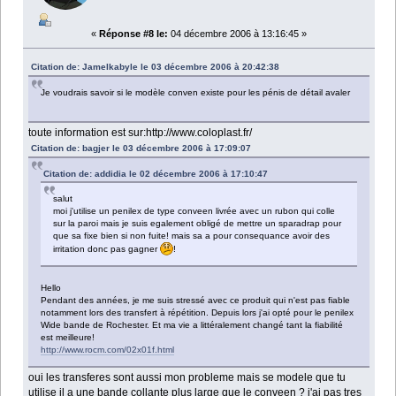
«
Réponse #8 le:
04 décembre 2006 à 13:16:45 »
Citation de: Jamelkabyle le 03 décembre 2006 à 20:42:38
Je voudrais savoir si le modèle conven existe pour les pénis de détail avaler
toute information est sur:http://www.coloplast.fr/
Citation de: bagjer le 03 décembre 2006 à 17:09:07
Citation de: addidia le 02 décembre 2006 à 17:10:47
salut
moi j'utilise un penilex de type conveen livrée avec un rubon qui colle
sur la paroi mais je suis egalement obligé de mettre un sparadrap pour
que sa fixe bien si non fuite! mais sa a pour consequance avoir des
irritation donc pas gagner
!
Hello
Pendant des années, je me suis stressé avec ce produit qui n'est pas fiable
notamment lors des transfert à répétition. Depuis lors j'ai opté pour le penilex
Wide bande de Rochester. Et ma vie a littéralement changé tant la fiabilité
est meilleure!
http://www.rocm.com/02x01f.html
oui les transferes sont aussi mon probleme mais se modele que tu
utilise il a une bande collante plus large que le conveen ? j'ai pas tres