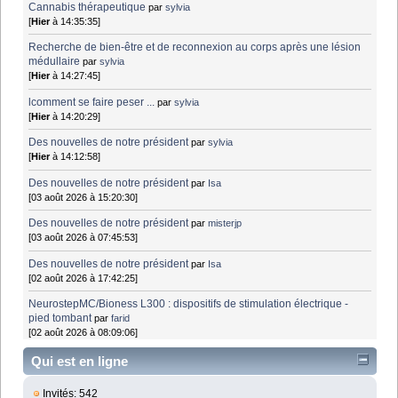
Cannabis thérapeutique
par
sylvia
[
Hier
à 14:35:35]
Recherche de bien-être et de reconnexion au corps après une lésion
médullaire
par
sylvia
[
Hier
à 14:27:45]
lcomment se faire peser ...
par
sylvia
[
Hier
à 14:20:29]
Des nouvelles de notre président
par
sylvia
[
Hier
à 14:12:58]
Des nouvelles de notre président
par
Isa
[03 août 2026 à 15:20:30]
Des nouvelles de notre président
par
misterjp
[03 août 2026 à 07:45:53]
Des nouvelles de notre président
par
Isa
[02 août 2026 à 17:42:25]
NeurostepMC/Bioness L300 : dispositifs de stimulation électrique -
pied tombant
par
farid
[02 août 2026 à 08:09:06]
Qui est en ligne
Invités: 542