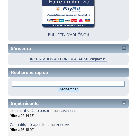
BULLETIN D'ADHÉSION
S'inscrire
INSCRIPTION AU FORUM ALARME cliquez ici
Recherche rapide
Sujet récents
lcomment se faire peser ...
par
Lavandula2
[
Hier
à 22:44:17]
Cannabis thérapeutique
par
Hervé35
[
Hier
à 16:48:09]