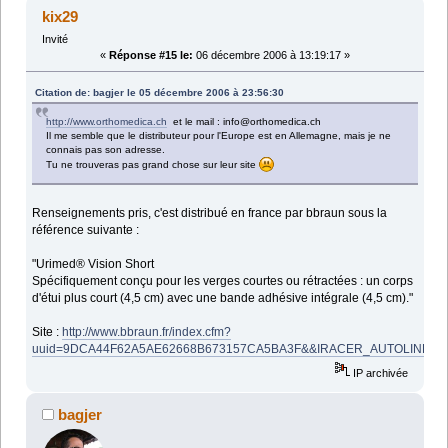
kix29
Invité
«
Réponse #15 le:
06 décembre 2006 à 13:19:17 »
Citation de: bagjer le 05 décembre 2006 à 23:56:30
http://www.orthomedica.ch
et le mail : info@orthomedica.ch
Il me semble que le distributeur pour l'Europe est en Allemagne, mais je ne
connais pas son adresse.
Tu ne trouveras pas grand chose sur leur site
Renseignements pris, c'est distribué en france par bbraun sous la
référence suivante :
"Urimed® Vision Short
Spécifiquement conçu pour les verges courtes ou rétractées : un corps
d'étui plus court (4,5 cm) avec une bande adhésive intégrale (4,5 cm)."
Site :
http://www.bbraun.fr/index.cfm?
uuid=9DCA44F62A5AE62668B673157CA5BA3F&&IRACER_AUTOLINK&&
IP archivée
bagjer