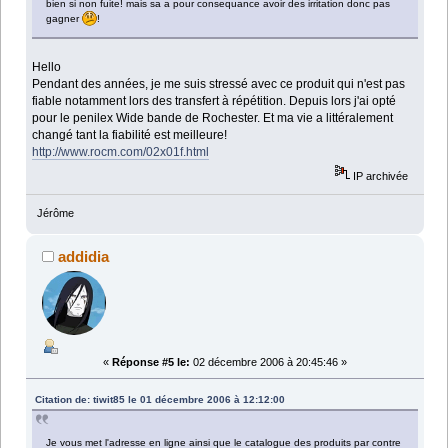
bien si non fuite! mais sa a pour consequance avoir des irritation donc pas
gagner
!
Hello
Pendant des années, je me suis stressé avec ce produit qui n'est pas
fiable notamment lors des transfert à répétition. Depuis lors j'ai opté
pour le penilex Wide bande de Rochester. Et ma vie a littéralement
changé tant la fiabilité est meilleure!
http://www.rocm.com/02x01f.html
IP archivée
Jérôme
addidia
«
Réponse #5 le:
02 décembre 2006 à 20:45:46 »
Citation de: tiwit85 le 01 décembre 2006 à 12:12:00
Je vous met l'adresse en ligne ainsi que le catalogue des produits par contre