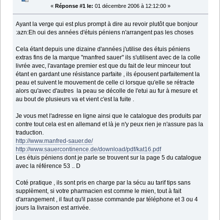
«
Réponse #1 le:
01 décembre 2006 à 12:12:00 »
Ayant la verge qui est plus prompt à dire au revoir plutôt que bonjour
:azn:Eh oui des années d'étuis péniens n'arrangent pas les choses
Cela étant depuis une dizaine d'années j'utilise des étuis péniens
extras fins de la marque "manfred sauer" ils s'utilisent avec de la colle
livrée avec, l'avantage premier est que du fait de leur minceur tout
étant en gardant une résistance parfaite , ils épousent parfaitement la
peau et suivent le mouvement de celle ci lorsque qu'elle se rétracte
alors qu'avec d'autres la peau se décolle de l'etui au fur à mesure et
au bout de plusieurs va et vient c'est la fuite .
Je vous met l'adresse en ligne ainsi que le catalogue des produits par
contre tout cela est en allemand et là je n'y peux rien je n'assure pas la
traduction.
http://www.manfred-sauer.de/
http://www.sauercontinence.de/download/pdf/kat16.pdf
Les étuis péniens dont je parle se trouvent sur la page 5 du catalogue
avec la référence 53 .. D
Coté pratique , ils sont pris en charge par la sécu au tarif tips sans
supplèment, si votre pharmacien est comme le mien, tout à fait
d'arrangement , il faut qu'il passe commande par téléphone et 3 ou 4
jours la livraison est arrivée.