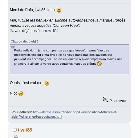
Merci de l'info, tiwit85 :idea:
Moi, j'utilise les penilex en silicone auto-adhésif de la marque Porgès
mentor avec les lingettes "Conveen Prep".
J'avais déjà posté
:arrow: ICI
Citation de: tiwit85
Petite réflexion , je ne comprends pas que lorsqu'on peut faire des
préservatifs fins ou extra fins et je ne vous parle pas des saveurs qui
peuvent les accompagner , on en est encore à avoir l'impression d'avoir une
chambre à air sur la verge avec certaines marques d'étuis
Ouais, c'est vrai ça...
Nico
IP archivée
Pour adhérer:
http://alarme.asso.fr/index.php/L-association/Adherer-et-
aider/Adherer-a-l-association.html
tiwit85