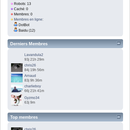
Robots: 13
Caché: 0
Membres: 0
Membres en ligne
:
DotBot
Baidu (12)
Derniers Membres
Lavandula2
93j 21h 29m
chris26
84j 19h 56m
Arnaud
83j 9h 36m
charlieboy
66j 21h 41m
Gyzmo34
63j 9m
Top membres
chris26