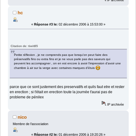
hc
«
Réponse #3 le:
02 décembre 2006 à 15:53:00 »
Citation de: tiwit85
Petite réflexion , je ne comprends pas que lorsqu'on peut faire des
préservatifs fins ou extra fins et je ne vous parle pas des saveurs qui
peuvent les accompagner , on en est encore à avoir l'impression d'avoir une
chambre à air sur la verge avec certaines marques d'étuis
parce que ce sont justement des preservatifs et quils faut etre et rester
en erection ; si t'était en erection toute la journée t'aurai pas de
probleme de pénilex
IP archivée
nico
Membre de l'association
«
Réponse #2 le:
01 décembre 2006 à 19:20:26 »