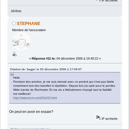
IP archivée
Jérôme
STEPHANE
Membre de l'association
«
Réponse #11 le:
04 décembre 2006 à 19:49:22 »
Citation de: bagjer le 03 décembre 2006 à 17:09:07
Hello
Pendant des années, je me suis stressé avec ce produit qui n'est pas fiable
notamment lors des transfert à répétition. Depuis lors j'ai opté pour le penilex
Wide bande de Rochester. Et ma vie a littéralement changé tant la fiabilité
est meilleure!
http://www.rocm.com/02x01f.html
On peut en avoir en essaie?
IP archivée