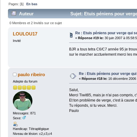
Pages: [
1
]
En bas
Auteur
Sujet: Etuis péniens pour verge
0 Membres et 2 Invités sur ce sujet
Re : Etuis péniens pour verge qui s
LOULOU17
«
Réponse #19 le:
30 juin 2007 à 05:58:
Invité
BJR a tous tetra C6/C7 année 95 je trouve
sur le marcher acctuelement merci les me
Re : Etuis péniens pour verge qui
paulo ribeiro
«
Réponse #18 le:
16 décembre 2006 
Adepte du forum
Salut,
Merci Tiwit85, mais je n'ai pas compris, 
Et ton problème de verge, c'est à cause d
Tu réponds, si tu veux. Merci.
Paulo
Messages: 871
Sexe:
Handicap: Tétraplégique
Niveau de lésion: c2,c3,c4