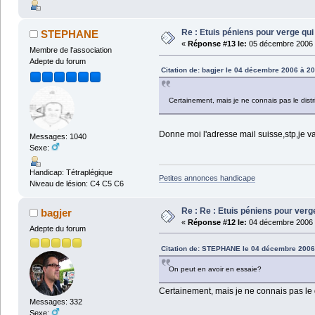
Re : Etuis péniens pour verge qui
STEPHANE
«
Réponse #13 le:
05 décembre 2006 
Membre de l'association
Adepte du forum
Citation de: bagjer le 04 décembre 2006 à 20
Certainement, mais je ne connais pas le dist
Donne moi l'adresse mail suisse,stp,je vai
Messages: 1040
Sexe:
Handicap: Tétraplégique
Petites annonces handicape
Niveau de lésion: C4 C5 C6
Re : Re : Etuis péniens pour verg
bagjer
«
Réponse #12 le:
04 décembre 2006 
Adepte du forum
Citation de: STEPHANE le 04 décembre 2006
On peut en avoir en essaie?
Certainement, mais je ne connais pas le 
Messages: 332
Sexe: