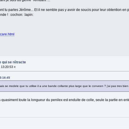
ont tu parles Jérôme... Et il ne semble pas y avoir de soucis pour leur obtention en
nde ! :cochon: :lapin:
care.html
e qui se rétracte
13:20:53 »
3:16:45
is se modele que tu utilise il a une bande collante plus large que le conveen ? j'ai pas tres bien
is quasiment toute la longueur du penilex est enduite de colle, seule la partie en e