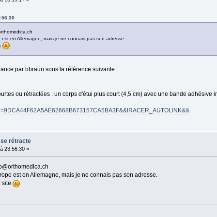
:56:30
orthomedica.ch
pe est en Allemagne, mais je ne connais pas son adresse.
e
rance par bbraun sous la référence suivante :
rtes ou rétractées : un corps d'étui plus court (4,5 cm) avec une bande adhésive in
fm?uuid=9DCA44F62A5AE62668B673157CA5BA3F&&IRACER_AUTOLINK&&
 se rétracte
à 23:56:30 »
nfo@orthomedica.ch
Europe est en Allemagne, mais je ne connais pas son adresse.
 site