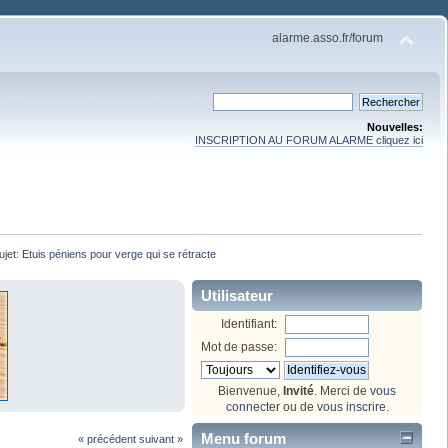
alarme.asso.fr/forum
Nouvelles:
INSCRIPTION AU FORUM ALARME cliquez ici
ujet:
Etuis péniens pour verge qui se rétracte
Utilisateur
Identifiant:
Mot de passe:
Bienvenue,
Invité
. Merci de
vous
connecter
ou de
vous inscrire
.
Menu forum
« précédent
suivant »