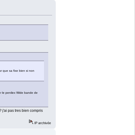
r que sa fixe bien si non
our le penilex Wide bande de
 j'ai pas tres bien compris
IP archivée