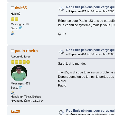
Re : Etuis péniens pour verge qui
tiwit85
«
Réponse #17 le:
16 décembre 2006 
Habitué
Réponse pour Paulo , 33 ans de paraplègie
Messages: 18
ici a connu ce système , mais je vous jure
Sexe:
@+++
Re : Etuis péniens pour verge qui
paulo ribeiro
«
Réponse #16 le:
06 décembre 2006 
Adepte du forum
Salut tout le monde,
Tiwit85, tu dis que tu avais un problème d
Depuis combien de temps, tu portes des 
Merci.
Messages: 871
Paulo
Sexe:
Handicap: Tétraplégique
Niveau de lésion: c2,c3,c4
Re : Etuis péniens pour verge qui
kix29
«
Réponse #15 le:
06 décembre 2006 