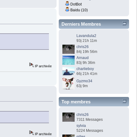
DotBot
Baidu (10)
Derniers Membres
Lavandula2
93j 21h 11m
chris26
84j 19h 56m
Arnaud
83j 9h 36m
IP archivée
charlieboy
66j 21h 41m
Gyzmo34
63j 9m
Top membres
chris26
7311 Messages
sylvia
5224 Messages
IP archivée
gilles