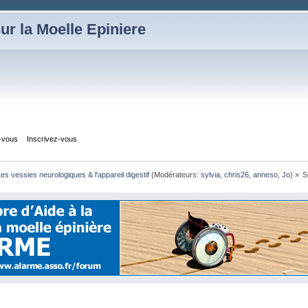
ur la Moelle Epiniere
z-vous
Inscrivez-vous
es vessies neurologiques & l'appareil digestif
(Modérateurs:
sylvia
,
chris26
,
anneso
,
Jo
) »
S