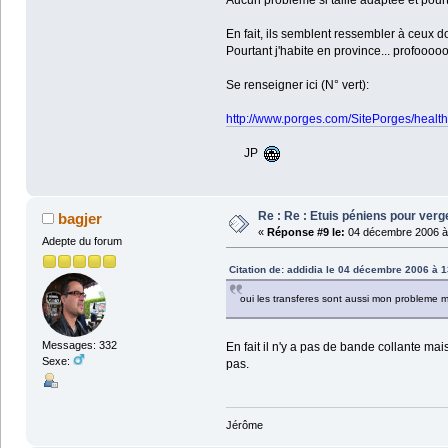
En fait, ils semblent ressembler à ceux d
Pourtant j'habite en province... profooooo
Se renseigner ici (N° vert):
http://www.porges.com/SitePorges/health
JP
Re : Re : Etuis péniens pour verg
bagjer
«
Réponse #9 le:
04 décembre 2006 à 
Adepte du forum
Citation de: addidia le 04 décembre 2006 à 1
oui les transferes sont aussi mon probleme ma
Messages: 332
En fait il n'y a pas de bande collante ma
Sexe:
pas.
Jérôme