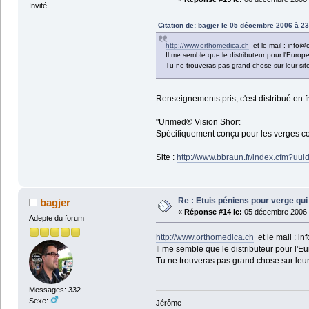
Invité
Citation de: bagjer le 05 décembre 2006 à 23
http://www.orthomedica.ch
et le mail : info@
Il me semble que le distributeur pour l'Euro
Tu ne trouveras pas grand chose sur leur sit
Renseignements pris, c'est distribué en f
"Urimed® Vision Short
Spécifiquement conçu pour les verges cou
Site :
http://www.bbraun.fr/index.c
Re : Etuis péniens pour verge qui
bagjer
«
Réponse #14 le:
05 décembre 2006 
Adepte du forum
http://www.orthomedica.ch
et le mail : i
Il me semble que le distributeur pour l'
Tu ne trouveras pas grand chose sur leur
Messages: 332
Sexe:
Jérôme