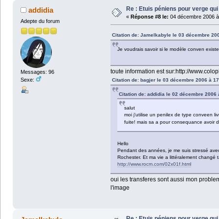
Re : Etuis péniens pour verge qui
addidia
«
Réponse #8 le:
04 décembre 2006 à 
Adepte du forum
Citation de: Jamelkabyle le 03 décembre 20
Je voudrais savoir si le modèle conven existe
toute information est sur:http://www.colopl
Messages: 96
Sexe:
Citation de: bagjer le 03 décembre 2006 à 17
Citation de: addidia le 02 décembre 2006 
salut
moi j'utilise un penilex de type conveen l
fuite! mais sa a pour consequance avoir d
Hello
Pendant des années, je me suis stressé avec c
Rochester. Et ma vie a littéralement changé tan
http://www.rocm.com/02x01f.html
oui les transferes sont aussi mon problem
l'image
Re : Etuis péniens pour verge qui