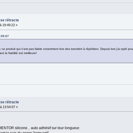
 se rétracte
 19:49:22 »
:09:07
e produit qui n'est pas fiable notamment lors des transfert à répétition. Depuis lors j'ai opté p
t la fiabilité est meilleure!
 se rétracte
à 13:54:07 »
ENTOR silicone... auto adhésif sur leur longueur.
ant je suis du genre "remuant"...