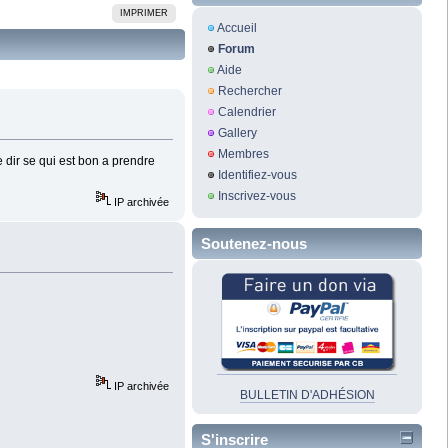
IMPRIMER
Accueil
Forum
Aide
Rechercher
Calendrier
Gallery
Membres
e dir se qui est bon a prendre
Identifiez-vous
Inscrivez-vous
IP archivée
Soutenez-nous
IP archivée
BULLETIN D'ADHÉSION
S'inscrire