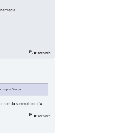
 pharmacie.
IP archivée
 compris l'image
ntonnoir du sommet n'en n'a
IP archivée