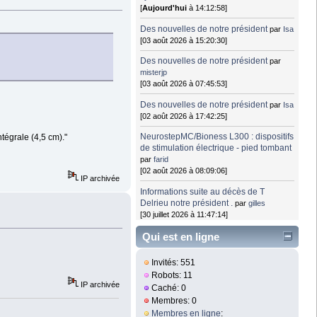
[
Aujourd'hui
à 14:12:58]
Des nouvelles de notre président
par
Isa
[03 août 2026 à 15:20:30]
Des nouvelles de notre président
par
misterjp
[03 août 2026 à 07:45:53]
Des nouvelles de notre président
par
Isa
[02 août 2026 à 17:42:25]
NeurostepMC/Bioness L300 : dispositifs
tégrale (4,5 cm)."
de stimulation électrique - pied tombant
par
farid
[02 août 2026 à 08:09:06]
IP archivée
Informations suite au décès de T
Delrieu notre président .
par
gilles
[30 juillet 2026 à 11:47:14]
Qui est en ligne
Invités: 551
Robots: 11
IP archivée
Caché: 0
Membres: 0
Membres en ligne
: