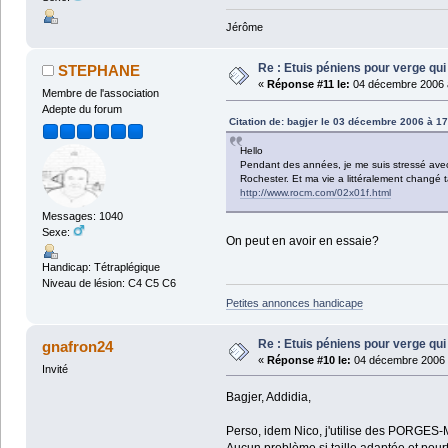
Jérôme
Re : Etuis péniens pour verge qui
STEPHANE
«
Réponse #11 le:
04 décembre 2006 à
Membre de l'association
Adepte du forum
Citation de: bagjer le 03 décembre 2006 à 17
Hello
Pendant des années, je me suis stressé avec c
Rochester. Et ma vie a littéralement changé tan
http://www.rocm.com/02x01f.html
Messages: 1040
Sexe:
On peut en avoir en essaie?
Handicap: Tétraplégique
Niveau de lésion: C4 C5 C6
Petites annonces handicape
Re : Etuis péniens pour verge qui
gnafron24
«
Réponse #10 le:
04 décembre 2006 
Invité
Bagjer, Addidia,
Perso, idem Nico, j'utilise des PORGES-M
Aucun problème si taille adaptée et pourt