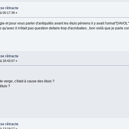
 se rétracte
à 00:17:39 »
 et pour vous parler d'antiquités avant les étuis péniens il y avait l'urinal"DAVOL"
 qu'avec il n'était pas question defaire trop d'acrobaties , bon voilà que je parle c
 se rétracte
à 18:43:07 »
e verge, c'était à cause des étuis ?
étuis ?
 se rétracte
à 13:19:17 »