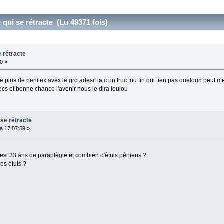
 qui se rétracte (Lu 49371 fois)
e rétracte
50 »
 plus de penilex avex le gro adesif la c un truc tou fin qui tien pas quelqun peut m
cs et bonne chance l'avenir nous le dira loulou
 se rétracte
à 17:07:59 »
c'est 33 ans de paraplègie et combien d'étuis péniens ?
es étuis ?