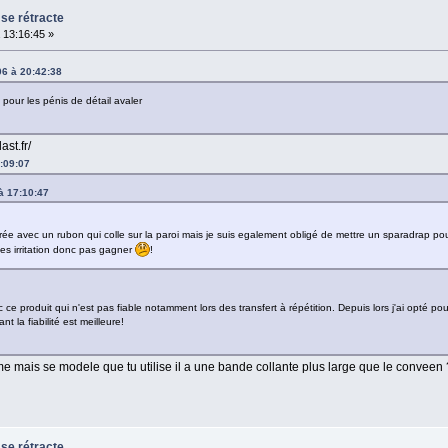
 se rétracte
13:16:45 »
06 à 20:42:38
 pour les pénis de détail avaler
ast.fr/
:09:07
à 17:10:47
ivrée avec un rubon qui colle sur la paroi mais je suis egalement obligé de mettre un sparadrap pou
es irritation donc pas gagner
!
e produit qui n'est pas fiable notamment lors des transfert à répétition. Depuis lors j'ai opté p
t la fiabilité est meilleure!
e mais se modele que tu utilise il a une bande collante plus large que le conveen ?
 se rétracte