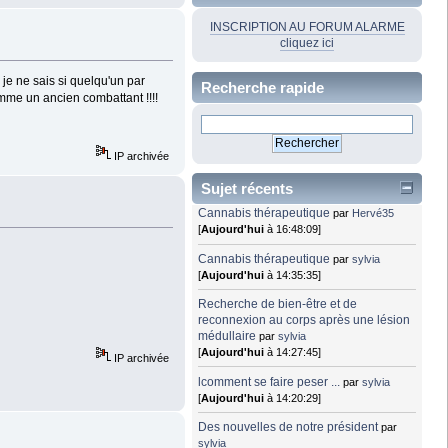
INSCRIPTION AU FORUM ALARME
cliquez ici
 je ne sais si quelqu'un par
Recherche rapide
omme un ancien combattant !!!!
IP archivée
Sujet récents
Cannabis thérapeutique
par
Hervé35
[
Aujourd'hui
à 16:48:09]
Cannabis thérapeutique
par
sylvia
[
Aujourd'hui
à 14:35:35]
Recherche de bien-être et de
reconnexion au corps après une lésion
médullaire
par
sylvia
[
Aujourd'hui
à 14:27:45]
IP archivée
lcomment se faire peser ...
par
sylvia
[
Aujourd'hui
à 14:20:29]
Des nouvelles de notre président
par
sylvia