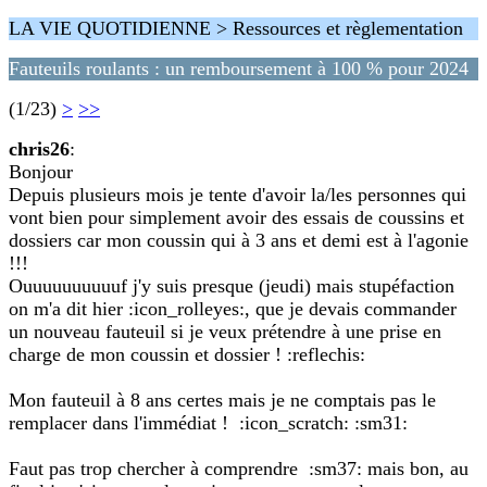
LA VIE QUOTIDIENNE > Ressources et règlementation
Fauteuils roulants : un remboursement à 100 % pour 2024
(1/23)
>
>>
chris26
:
Bonjour
Depuis plusieurs mois je tente d'avoir la/les personnes qui
vont bien pour simplement avoir des essais de coussins et
dossiers car mon coussin qui à 3 ans et demi est à l'agonie
!!!
Ouuuuuuuuuuf j'y suis presque (jeudi) mais stupéfaction
on m'a dit hier :icon_rolleyes:, que je devais commander
un nouveau fauteuil si je veux prétendre à une prise en
charge de mon coussin et dossier ! :reflechis:
Mon fauteuil à 8 ans certes mais je ne comptais pas le
remplacer dans l'immédiat ! :icon_scratch: :sm31:
Faut pas trop chercher à comprendre :sm37: mais bon, au