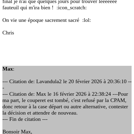
final je n'ai que quelques jours pour trouver leeeeeee
fauteuil qui m'ira bien ! :icon_scratch:
On vie une époque sacrement sacré :lol:
Chris
Max
:
--- Citation de: Lavandula2 le 20 février 2026 à 20:36:10 --
-
--- Citation de: Max le 16 février 2026 à 22:38:24 ---Pour
ma part, le couperet est tombé, c'est refusé par la CPAM,
donc retour à la case départ ou autre alternative, contester
la décision et attendre de nouveau.
--- Fin de citation ---
Bonsoir Max,