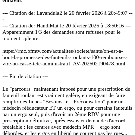
edilavni
:
--- Citation de: Lavandula2 le 20 février 2026 à 20:49:07 --
-
--- Citation de: HandiMat le 20 février 2026 à 18:50:16 ---
Apparemment 1/3 des demandes sont refusées pour le
moment :pleure:
https://rmc.bfmtv.com/actualites/societe/sante/on-est-a-
bout-la-promesse-des-fauteuils-roulants-100-rembourses-
vire-au-casse-tete-administratif_AV-202602190478.html
--- Fin de citation ---
Le "parcours" maintenant imposé pour une prescription de
fauteuil roulant est vraiment galère, en exigeant de faire
remplir des fiches "Besoins" et "Préconisation" pour un
médecin rééducateur ET un ergo, ou pour certains fauteuils
par un ergo seul, puis d'avoir un 2ème RDV pour une
prescription définitive, après essais et demande d'accord
préalable : les centres avec médecin MPR + ergo sont
débordés, et les ergos en libéral ne courent pas les rues...