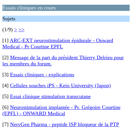
Essais cliniques en cours
Sujets
(1/9)
>
>>
[1]
ARC-EXT neurostimulation épidurale - Onward
Medical - Pr Courtine EPFL
[2]
Message de la part du président Thierry Delrieu pour
les membres du forum.
[3]
Essais cliniques - explications
[4]
Cellules souches iPS - Keio University (Japon)
[5]
Essai clinique stimulation transcutane
[6]
Neurostimulation implantée - Pr. Grégoire Courtine
(EPFL) - ONWARD Medical
[7]
NervGen Pharma - peptide ISP bloqueur de la PTP