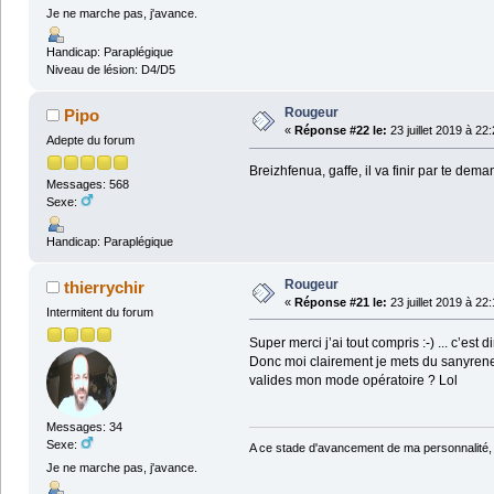
Je ne marche pas, j'avance.
Handicap: Paraplégique
Niveau de lésion: D4/D5
Rougeur
Pipo
«
Réponse #22 le:
23 juillet 2019 à 22
Adepte du forum
Breizhfenua, gaffe, il va finir par te dema
Messages: 568
Sexe:
Handicap: Paraplégique
Rougeur
thierrychir
«
Réponse #21 le:
23 juillet 2019 à 22
Intermitent du forum
Super merci j’ai tout compris :-) ... c’est d
Donc moi clairement je mets du sanyrene
valides mon mode opératoire ? Lol
Messages: 34
Sexe:
A ce stade d'avancement de ma personnalité,
Je ne marche pas, j'avance.