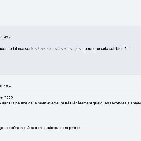
:25:43 »
nder de lui masser les fesses tous les soirs... juste pour que cela soit bien fait
:18:19 »
ire ????.
 dans la paume de la main et effleure très légèrement quelques secondes au nivea
 je considère mon âme comme définitivement perdue.