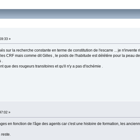
:59:33 »
s sur la recherche constante en terme de constitution de l'escarre ... je n'invente r
s les CRF mais comme dit Gilles , le poids de l'habitude est délétère pour la peau d
 .
nt que des rougeurs transitoires et qu'il n'y a pas d'ischémie .
:47:02 »
nges en fonction de l'âge des agents car c'est une histoire de formation, les ancie
 reste.