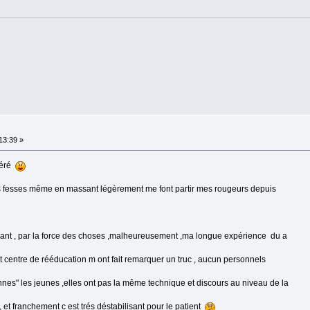
:13:39 »
féré
les fesses même en massant légèrement me font partir mes rougeurs depuis
ssant , par la force des choses ,malheureusement ,ma longue expérience du a
 centre de rééducation m ont fait remarquer un truc , aucun personnels
ennes" les jeunes ,elles ont pas la même technique et discours au niveau de la
 et franchement c est trés déstabilisant pour le patient