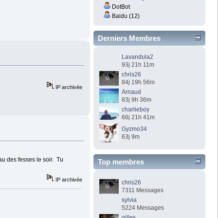
DotBot
Baidu (12)
Derniers Membres
Lavandula2
93j 21h 11m
chris26
84j 19h 56m
IP archivée
Arnaud
83j 9h 36m
charlieboy
66j 21h 41m
Gyzmo34
63j 9m
u des fesses le soir. Tu
Top membres
IP archivée
chris26
7311 Messages
sylvia
5224 Messages
gilles