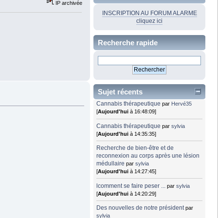
IP archivée
INSCRIPTION AU FORUM ALARME
cliquez ici
Recherche rapide
Sujet récents
Cannabis thérapeutique
par
Hervé35
[
Aujourd'hui
à 16:48:09]
Cannabis thérapeutique
par
sylvia
[
Aujourd'hui
à 14:35:35]
Recherche de bien-être et de
reconnexion au corps après une lésion
médullaire
par
sylvia
[
Aujourd'hui
à 14:27:45]
lcomment se faire peser ...
par
sylvia
[
Aujourd'hui
à 14:20:29]
Des nouvelles de notre président
par
sylvia