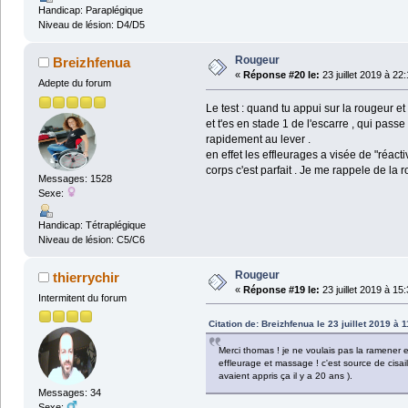
Handicap: Paraplégique
Niveau de lésion: D4/D5
Rougeur
Breizhfenua
«
Réponse #20 le:
23 juillet 2019 à 22
Adepte du forum
Le test : quand tu appui sur la rougeur e
et t'es en stade 1 de l'escarre , qui pas
rapidement au lever .
en effet les effleurages a visée de "réact
corps c'est parfait . Je me rappele de la 
Messages: 1528
Sexe:
Handicap: Tétraplégique
Niveau de lésion: C5/C6
Rougeur
thierrychir
«
Réponse #19 le:
23 juillet 2019 à 15
Intermitent du forum
Citation de: Breizhfenua le 23 juillet 2019 à 
Merci thomas ! je ne voulais pas la ramener e
effleurage et massage ! c'est source de cisai
avaient appris ça il y a 20 ans ).
Messages: 34
Sexe: