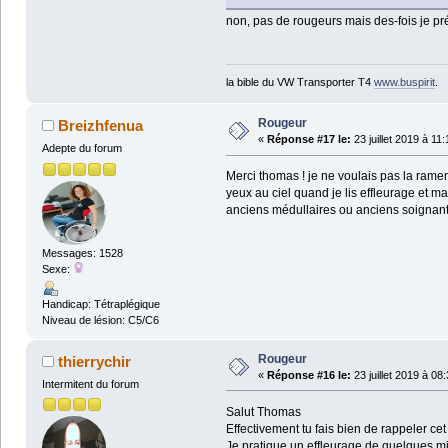
non, pas de rougeurs mais des-fois je pré
la bible du VW Transporter T4
www.buspirit
.
Rougeur
Breizhfenua
«
Réponse #17 le:
23 juillet 2019 à 11
Adepte du forum
Merci thomas ! je ne voulais pas la ramen
yeux au ciel quand je lis effleurage et ma
anciens médullaires ou anciens soignants 
Messages: 1528
Sexe:
Handicap: Tétraplégique
Niveau de lésion: C5/C6
Rougeur
thierrychir
«
Réponse #16 le:
23 juillet 2019 à 08
Intermitent du forum
Salut Thomas
Effectivement tu fais bien de rappeler cet 
Je pratique un effleurage de quelques mi