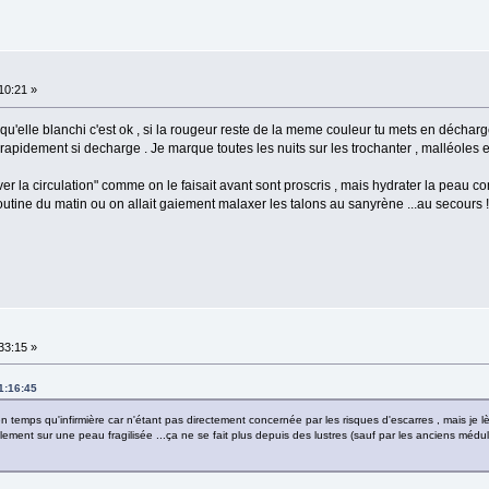
:10:21 »
t qu'elle blanchi c'est ok , si la rougeur reste de la meme couleur tu mets en déchar
se rapidement si decharge . Je marque toutes les nuits sur les trochanter , malléoles
iver la circulation" comme on le faisait avant sont proscris , mais hydrater la peau co
routine du matin ou on allait gaiement malaxer les talons au sanyrène ...au secours !
:33:15 »
11:16:45
n temps qu'infirmière car n'étant pas directement concernée par les risques d'escarres , mais je lè
llement sur une peau fragilisée ...ça ne se fait plus depuis des lustres (sauf par les anciens médu