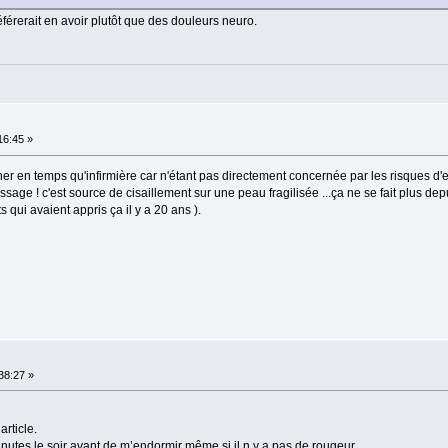
férerait en avoir plutôt que des douleurs neuro.
:16:45 »
er en temps qu'infirmière car n'étant pas directement concernée par les risques d'es
ssage ! c'est source de cisaillement sur une peau fragilisée ...ça ne se fait plus dep
qui avaient appris ça il y a 20 ans ).
:38:27 »
article.
nutes le soir avant de m’endormir même si il n y a pas de rougeur.