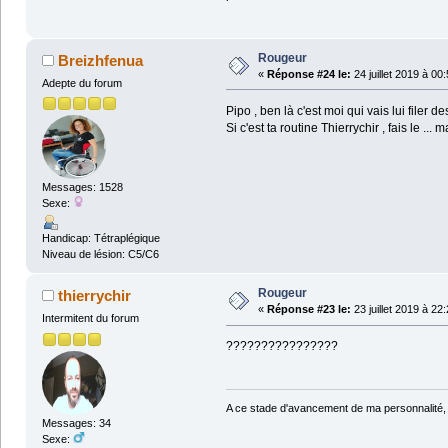
Rougeur
Breizhfenua
«
Réponse #24 le:
24 juillet 2019 à 00
Adepte du forum
Pipo , ben là c'est moi qui vais lui filer 
Si c'est ta routine Thierrychir , fais le ...
Messages: 1528
Sexe:
Handicap: Tétraplégique
Niveau de lésion: C5/C6
Rougeur
thierrychir
«
Réponse #23 le:
23 juillet 2019 à 22
Intermitent du forum
????????????????
A ce stade d'avancement de ma personnalité,
Messages: 34
Sexe: