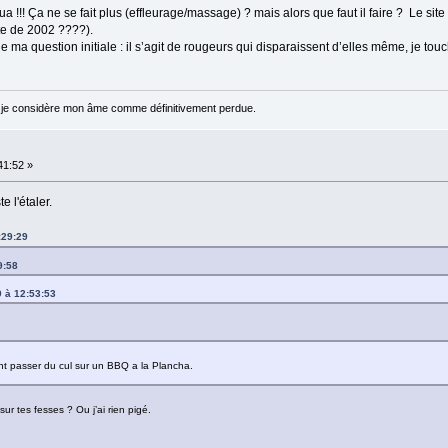
!!! Ça ne se fait plus (effleurage/massage) ? mais alors que faut il faire ? Le site 
ate de 2002 ????).
e ma question initiale : il s’agit de rougeurs qui disparaissent d’elles même, je tou
 je considère mon âme comme définitivement perdue.
:41:52 »
e l'étaler.
9:29:29
9:58
19 à 12:53:53
ont passer du cul sur un BBQ a la Plancha.
sur tes fesses ? Ou j’ai rien pigé.