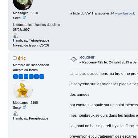
Messages: 5210
la bible du VW Transporter T4
www.buspirit
.
Sexe:
je déteste les piscines depuis le
05/08/1997
Handicap: Tétraplégique
Niveau de lésion: C5/C6
Rougeur
éric
«
Réponse #25 le:
24 juillet 2019 à 09
Membre de l'association
Adepte du forum
la j ai pas tous compris ma bretonne pré
le sanyréne sur les talons les pieds et 
des années
Messages: 2198
par contre tu appuie sur un point intére
Sexe:
mes nombreux séjours dans les hostos et
Handicap: Paraplégique
soignant ne bosse pareil il y a les "anci
prévention et du traitement des escarres ,