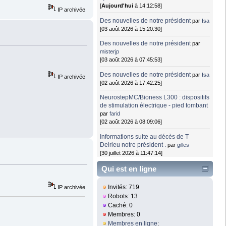
[
Aujourd'hui
à 14:12:58]
IP archivée
Des nouvelles de notre président
par
Isa
[03 août 2026 à 15:20:30]
Des nouvelles de notre président
par
misterjp
[03 août 2026 à 07:45:53]
Des nouvelles de notre président
par
Isa
IP archivée
[02 août 2026 à 17:42:25]
NeurostepMC/Bioness L300 : dispositifs
de stimulation électrique - pied tombant
par
farid
[02 août 2026 à 08:09:06]
Informations suite au décès de T
Delrieu notre président .
par
gilles
[30 juillet 2026 à 11:47:14]
Qui est en ligne
Invités: 719
IP archivée
Robots: 13
Caché: 0
Membres: 0
Membres en ligne
: