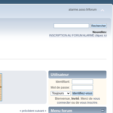
alarme.asso.fr/forum
Nouvelles:
INSCRIPTION AU FORUM ALARME cliquez ici
Utilisateur
Identifiant:
Mot de passe:
Bienvenue,
Invité
. Merci de
vous
connecter
ou de
vous inscrire
.
Menu forum
« précédent
suivant »