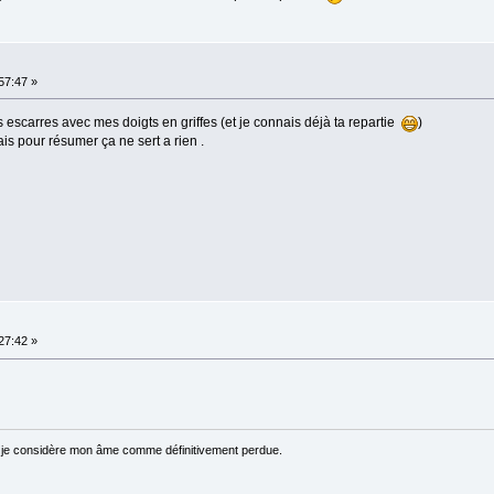
:57:47 »
des escarres avec mes doigts en griffes (et je connais déjà ta repartie
)
 mais pour résumer ça ne sert a rien .
:27:42 »
 je considère mon âme comme définitivement perdue.