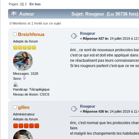
Pages: [
1
]
2
En bas
Auteur
Sujet: Rougeur (Lu 36736 fois)
0 Membres et 1 Invité sur ce sujet
Rougeur
Breizhfenua
«
Réponse #27 le:
24 juillet 2019 à 12
Adepte du forum
éric , ce sont de nouveaux protocoles basé
c'est ce qui est et doit etre appliqué dan
ne réactualisent pas leurs connaissances
Si tes rougeurs partent c'est que ce ne so
Messages: 1528
Sexe:
Handicap: Tétraplégique
Niveau de lésion: C5/C6
Rougeur
gilles
«
Réponse #26 le:
24 juillet 2019 à 11
Administrateur
Adepte du forum
éric, c'est normal que les protocoles cha
faire
et malgré les changements les habitudes