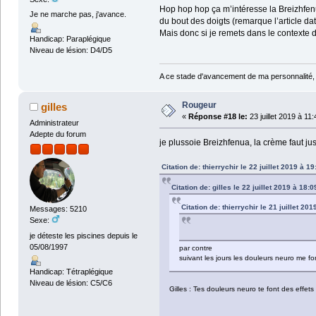
Hop hop hop ça m’intéresse la Breizhfenua 
Je ne marche pas, j'avance.
du bout des doigts (remarque l’article d
Mais donc si je remets dans le contexte d
Handicap: Paraplégique
Niveau de lésion: D4/D5
A ce stade d'avancement de ma personnalité,
Rougeur
gilles
«
Réponse #18 le:
23 juillet 2019 à 11
Administrateur
Adepte du forum
je plussoie Breizhfenua, la crème faut just
Citation de: thierrychir le 22 juillet 2019 à 1
Citation de: gilles le 22 juillet 2019 à 18:0
Citation de: thierrychir le 21 juillet 20
Messages: 5210
Sexe:
je déteste les piscines depuis le
05/08/1997
par contre
suivant les jours les douleurs neuro me f
Handicap: Tétraplégique
Niveau de lésion: C5/C6
Gilles : Tes douleurs neuro te font des effets 