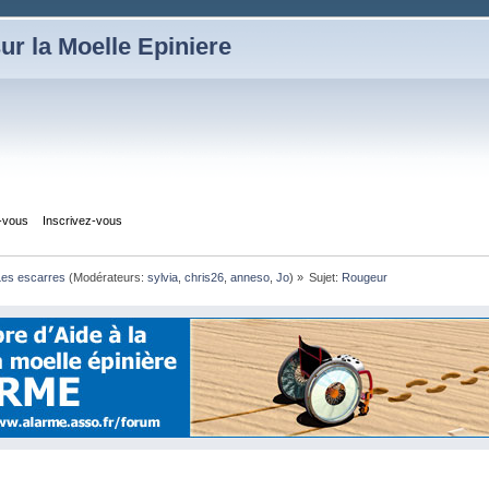
ur la Moelle Epiniere
z-vous
Inscrivez-vous
Les escarres
(Modérateurs:
sylvia
,
chris26
,
anneso
,
Jo
) »
Sujet:
Rougeur 