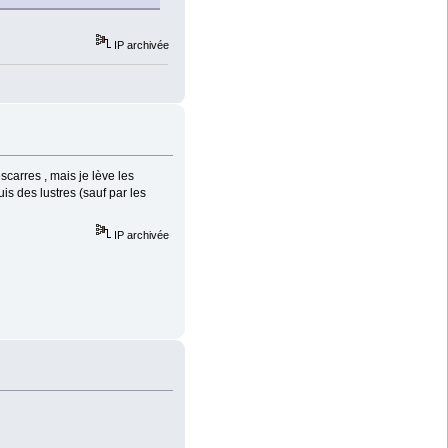
IP archivée
carres , mais je lève les
uis des lustres (sauf par les
IP archivée