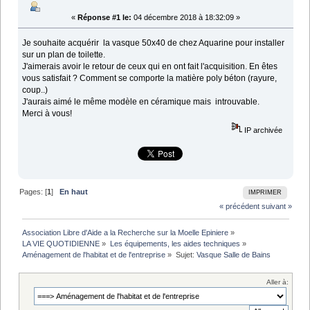
«
Réponse #1 le:
04 décembre 2018 à 18:32:09 »
Je souhaite acquérir la vasque 50x40 de chez Aquarine pour installer
sur un plan de toilette.
J'aimerais avoir le retour de ceux qui en ont fait l'acquisition. En êtes
vous satisfait ? Comment se comporte la matière poly béton (rayure,
coup..)
J'aurais aimé le même modèle en céramique mais introuvable.
Merci à vous!
IP archivée
Pages: [
1
]
En haut
IMPRIMER
« précédent
suivant »
Association Libre d'Aide a la Recherche sur la Moelle Epiniere
»
LA VIE QUOTIDIENNE
»
Les équipements, les aides techniques
»
Aménagement de l'habitat et de l'entreprise
»
Sujet:
Vasque Salle de Bains
Aller à: