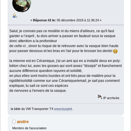
«
Réponse #2 le:
05 décembre 2018 à 11:36:24 »
Salut, je connais pas ce modèle ni du miens d'ailleurs, ce qu'il faut
garder a l’esprit , tu dois arriver a passer en fauteuil sous la vasque
donc attention a la profondeur
de celle-ci , sinon tu risque de te retrouver avec la vasque bien haute
pour passer dessous et les bras en l'air pour te brosser les dents!
la mienne est en Céramique, j'ai un ami qui en a installé deux en poly-
béton chez lui, avec les gosses qui sont assez "dissipé" et franchement
aucune différence question rayures et solidité,
en plus elles sont moins lourdes et ont très peux de matière pour la
rigidité/solidité comme sur une Céramique/email, je sait pas comment
expliquer, tu sait ce sont ces espèces
de nervures a l'envers de la vasque.
IP archivée
la bible du VW Transporter T4
www.buspirit
.
andre
Membre de l'association