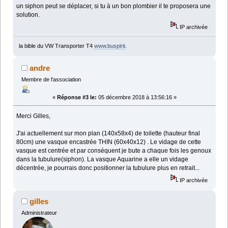
un siphon peut se déplacer, si tu à un bon plombier il te proposera une
solution.
IP archivée
la bible du VW Transporter T4
www.buspirit
.
andre
Membre de l'association
«
Réponse #3 le:
05 décembre 2018 à 13:56:16 »
Merci Gilles,
J'ai actuellement sur mon plan (140x58x4) de toilette (hauteur final
80cm) une vasque encastrée THIN (60x40x12) . Le vidage de cette
vasque est centrée et par conséquent je bute a chaque fois les genoux
dans la tubulure(siphon). La vasque Aquarine a elle un vidage
décentrée, je pourrais donc positionner la tubulure plus en retrait...
IP archivée
gilles
Administrateur