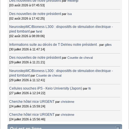
Des nouvelles de notre président
par
misterjp
[03 août 2026 à 07:45:53]
Des nouvelles de notre président
par
Isa
[02 août 2026 à 17:42:25]
NeurostepMC/Bioness L300 : dispositifs de stimulation électrique -
pied tombant
par
farid
[02 août 2026 à 08:09:06]
Informations suite au décès de T Delrieu notre président .
par
gilles
[30 juillet 2026 à 11:47:14]
Des nouvelles de notre président
par
Couette de cheval
[29 juillet 2026 à 11:21:21]
NeurostepMC/Bioness L300 : dispositifs de stimulation électrique -
pied tombant
par
Couette de cheval
[29 juillet 2026 à 11:12:41]
Cellules souches iPS - Keio University (Japon)
par
fti
[27 juillet 2026 à 12:24:22]
Cherche hôtel nice URGENT
par
christinne
[24 juillet 2026 à 15:59:24]
Cherche hôtel nice URGENT
par
christinne
[24 juillet 2026 à 15:56:46]
Qui est en ligne