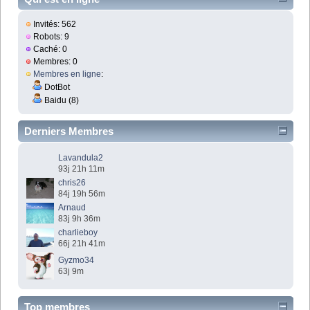
Invités: 562
Robots: 9
Caché: 0
Membres: 0
Membres en ligne
:
DotBot
Baidu (8)
Derniers Membres
Lavandula2
93j 21h 11m
chris26
84j 19h 56m
Arnaud
83j 9h 36m
charlieboy
66j 21h 41m
Gyzmo34
63j 9m
Top membres