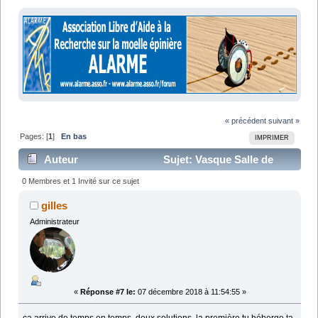
« précédent
suivant »
Pages: [
1
]
En bas
IMPRIMER
Auteur
Sujet: Vasque Salle de
Bains (Lu 15717 fois)
0 Membres et 1 Invité sur ce sujet
gilles
Administrateur
«
Réponse #7 le:
07 décembre 2018 à 11:54:55 »