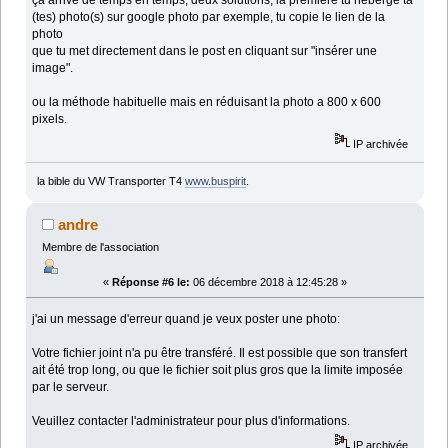
ça arrive de temps en temps, deux solutions, la première tu héberge ta
(tes) photo(s) sur google photo par exemple, tu copie le lien de la
photo
que tu met directement dans le post en cliquant sur "insérer une
image".
ou la méthode habituelle mais en réduisant la photo a 800 x 600
pixels.
IP archivée
la bible du VW Transporter T4
www.buspirit
.
andre
Membre de l'association
«
Réponse #6 le:
06 décembre 2018 à 12:45:28 »
j'ai un message d'erreur quand je veux poster une photo:
Votre fichier joint n'a pu être transféré. Il est possible que son transfert
ait été trop long, ou que le fichier soit plus gros que la limite imposée
par le serveur.
Veuillez contacter l'administrateur pour plus d'informations.
IP archivée