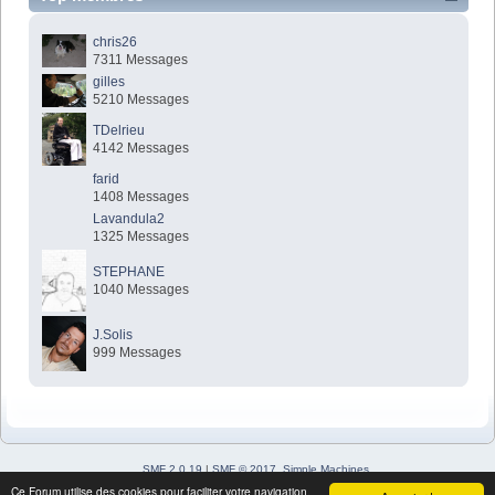
chris26
7311 Messages
gilles
5210 Messages
TDelrieu
4142 Messages
farid
1408 Messages
Lavandula2
1325 Messages
STEPHANE
1040 Messages
J.Solis
999 Messages
SMF 2.0.19
|
SMF © 2017
,
Simple Machines
Simple Audio Video Embedder
Ce Forum utilise des cookies pour faciliter votre navigation.