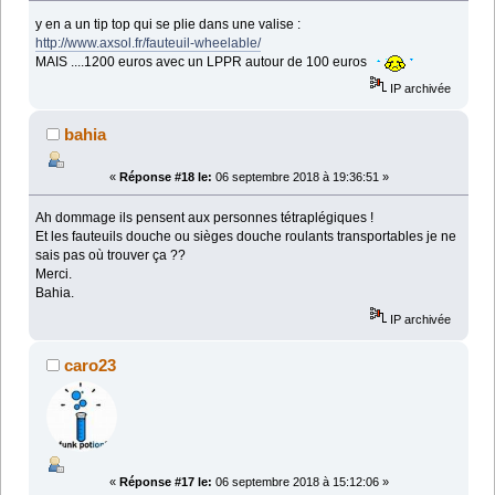
y en a un tip top qui se plie dans une valise :
http://www.axsol.fr/fauteuil-wheelable/
MAIS ....1200 euros avec un LPPR autour de 100 euros
IP archivée
bahia
«
Réponse #18 le:
06 septembre 2018 à 19:36:51 »
Ah dommage ils pensent aux personnes tétraplégiques !
Et les fauteuils douche ou sièges douche roulants transportables je ne
sais pas où trouver ça ??
Merci.
Bahia.
IP archivée
caro23
«
Réponse #17 le:
06 septembre 2018 à 15:12:06 »