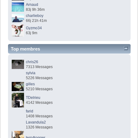
Arnaud
83j 9h 36m
charlieboy
66j 21h 41m
Gyzmo34
63j 9m
Top membres
chris26
7313 Messages
sylvia
5226 Messages
gilles
5210 Messages
TDelrieu
4142 Messages
farid
1408 Messages
Lavandula2
1326 Messages
terryfrogger