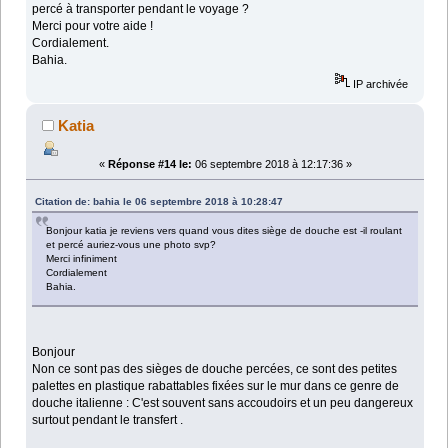
percé à transporter pendant le voyage ?
Merci pour votre aide !
Cordialement.
Bahia.
IP archivée
Katia
«
Réponse #14 le:
06 septembre 2018 à 12:17:36 »
Citation de: bahia le 06 septembre 2018 à 10:28:47
Bonjour katia je reviens vers quand vous dites siège de douche est -il roulant
et percé auriez-vous une photo svp?
Merci infiniment
Cordialement
Bahia.
Bonjour
Non ce sont pas des sièges de douche percées, ce sont des petites
palettes en plastique rabattables fixées sur le mur dans ce genre de
douche italienne : C'est souvent sans accoudoirs et un peu dangereux
surtout pendant le transfert .