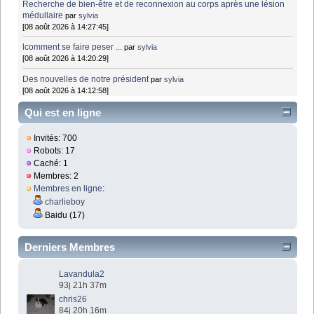
Recherche de bien-être et de reconnexion au corps après une lésion
médullaire
par
sylvia
[08 août 2026 à 14:27:45]
lcomment se faire peser ...
par
sylvia
[08 août 2026 à 14:20:29]
Des nouvelles de notre président
par
sylvia
[08 août 2026 à 14:12:58]
Qui est en ligne
Invités: 700
Robots: 17
Caché: 1
Membres: 2
Membres en ligne
:
charlieboy
Baidu (17)
Derniers Membres
Lavandula2
93j 21h 37m
chris26
84j 20h 16m