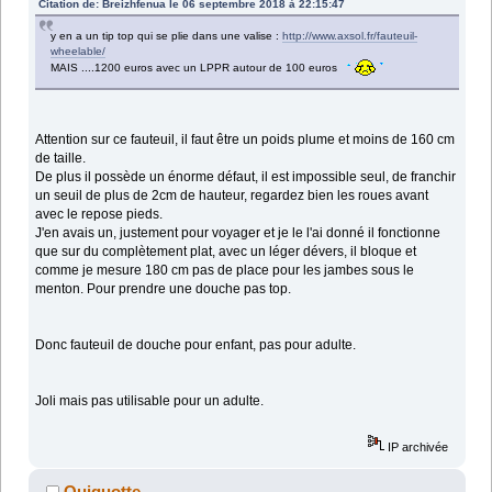
Citation de: Breizhfenua le 06 septembre 2018 à 22:15:47
y en a un tip top qui se plie dans une valise :
http://www.axsol.fr/fauteuil-
wheelable/
MAIS ....1200 euros avec un LPPR autour de 100 euros
Attention sur ce fauteuil, il faut être un poids plume et moins de 160 cm
de taille.
De plus il possède un énorme défaut, il est impossible seul, de franchir
un seuil de plus de 2cm de hauteur, regardez bien les roues avant
avec le repose pieds.
J'en avais un, justement pour voyager et je le l'ai donné il fonctionne
que sur du complètement plat, avec un léger dévers, il bloque et
comme je mesure 180 cm pas de place pour les jambes sous le
menton. Pour prendre une douche pas top.
Donc fauteuil de douche pour enfant, pas pour adulte.
Joli mais pas utilisable pour un adulte.
IP archivée
Quiquotte