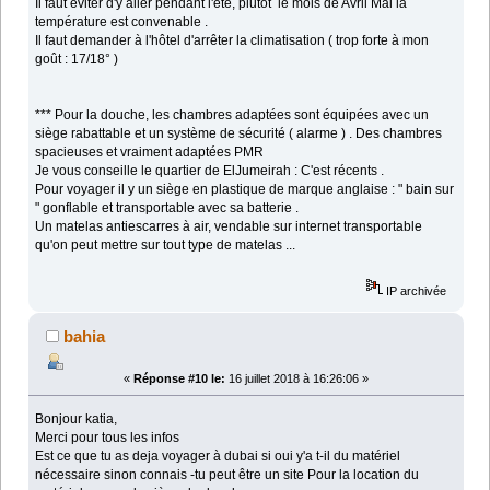
Il faut éviter d'y aller pendant l'été, plutôt le mois de Avril Mai la
température est convenable .
Il faut demander à l'hôtel d'arrêter la climatisation ( trop forte à mon
goût : 17/18° )
*** Pour la douche, les chambres adaptées sont équipées avec un
siège rabattable et un système de sécurité ( alarme ) . Des chambres
spacieuses et vraiment adaptées PMR
Je vous conseille le quartier de ElJumeirah : C'est récents .
Pour voyager il y un siège en plastique de marque anglaise : " bain sur
" gonflable et transportable avec sa batterie .
Un matelas antiescarres à air, vendable sur internet transportable
qu'on peut mettre sur tout type de matelas ...
IP archivée
bahia
«
Réponse #10 le:
16 juillet 2018 à 16:26:06 »
Bonjour katia,
Merci pour tous les infos
Est ce que tu as deja voyager à dubai si oui y'a t-il du matériel
nécessaire sinon connais -tu peut être un site Pour la location du