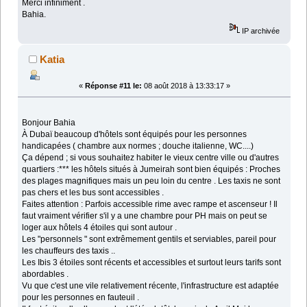
Merci infiniment .
Bahia.
IP archivée
Katia
«
Réponse #11 le:
08 août 2018 à 13:33:17 »
Bonjour Bahia
À Dubaï beaucoup d'hôtels sont équipés pour les personnes
handicapées ( chambre aux normes ; douche italienne, WC....)
Ça dépend ; si vous souhaitez habiter le vieux centre ville ou d'autres
quartiers :*** les hôtels situés à Jumeirah sont bien équipés : Proches
des plages magnifiques mais un peu loin du centre . Les taxis ne sont
pas chers et les bus sont accessibles .
Faites attention : Parfois accessible rime avec rampe et ascenseur ! Il
faut vraiment vérifier s'il y a une chambre pour PH mais on peut se
loger aux hôtels 4 étoiles qui sont autour .
Les "personnels " sont extrêmement gentils et serviables, pareil pour
les chauffeurs des taxis ..
Les Ibis 3 étoiles sont récents et accessibles et surtout leurs tarifs sont
abordables .
Vu que c'est une vile relativement récente, l'infrastructure est adaptée
pour les personnes en fauteuil .