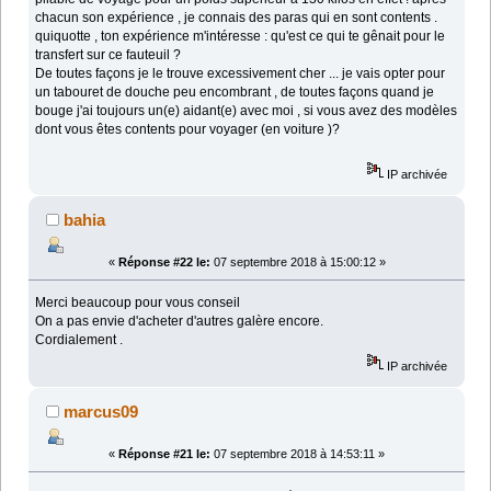
chacun son expérience , je connais des paras qui en sont contents .
quiquotte , ton expérience m'intéresse : qu'est ce qui te gênait pour le
transfert sur ce fauteuil ?
De toutes façons je le trouve excessivement cher ... je vais opter pour
un tabouret de douche peu encombrant , de toutes façons quand je
bouge j'ai toujours un(e) aidant(e) avec moi , si vous avez des modèles
dont vous êtes contents pour voyager (en voiture )?
IP archivée
bahia
«
Réponse #22 le:
07 septembre 2018 à 15:00:12 »
Merci beaucoup pour vous conseil
On a pas envie d'acheter d'autres galère encore.
Cordialement .
IP archivée
marcus09
«
Réponse #21 le:
07 septembre 2018 à 14:53:11 »