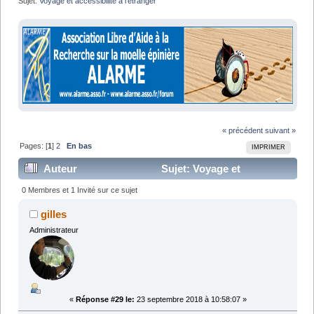
Sujet:
Voyage et accessibilité à l'étranger 
« précédent
suivant »
Pages: [
1
]
2
En bas
IMPRIMER
Auteur
Sujet: Voyage et
accessibilité à l'étranger (Lu 27505 fois)
0 Membres et 1 Invité sur ce sujet
gilles
Administrateur
«
Réponse #29 le:
23 septembre 2018 à 10:58:07 »