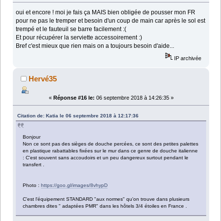
oui et encore ! moi je fais ça MAIS bien obligée de pousser mon FR
pour ne pas le tremper et besoin d'un coup de main car après le sol est
trempé et le fauteuil se barre facilement :(
Et pour récupérer la serviette accessoirement :)
Bref c'est mieux que rien mais on a toujours besoin d'aide...
IP archivée
Hervé35
«
Réponse #16 le:
06 septembre 2018 à 14:26:35 »
Citation de: Katia le 06 septembre 2018 à 12:17:36
Bonjour
Non ce sont pas des sièges de douche percées, ce sont des petites palettes
en plastique rabattables fixées sur le mur dans ce genre de douche italienne
: C'est souvent sans accoudoirs et un peu dangereux surtout pendant le
transfert .
Photo :
https://goo.gl/images/8vhypD
C'est l'équipement STANDARD "aux normes" qu'on trouve dans plusieurs
chambres dites " adaptées PMR" dans les hôtels 3/4 étoiles en France .