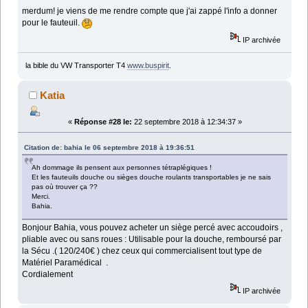
merdum! je viens de me rendre compte que j'ai zappé l'info a donner
pour le fauteuil.
IP archivée
la bible du VW Transporter T4
www.buspirit
.
Katia
«
Réponse #28 le:
22 septembre 2018 à 12:34:37 »
Citation de: bahia le 06 septembre 2018 à 19:36:51
Ah dommage ils pensent aux personnes tétraplégiques !
Et les fauteuils douche ou sièges douche roulants transportables je ne sais
pas où trouver ça ??
Merci.
Bahia.
Bonjour Bahia, vous pouvez acheter un siège percé avec accoudoirs ,
pliable avec ou sans roues : Utilisable pour la douche, remboursé par
la Sécu .( 120/240€ ) chez ceux qui commercialisent tout type de
Matériel Paramédical .
Cordialement
IP archivée