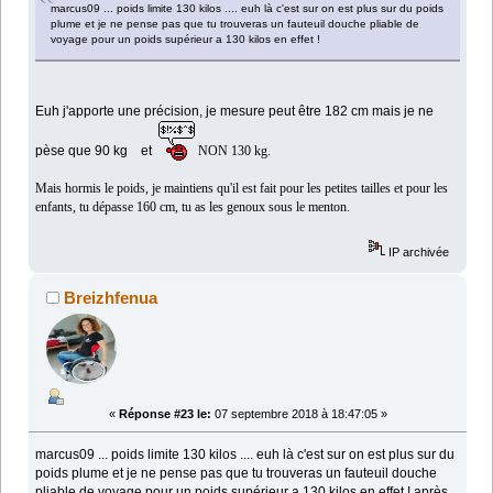
marcus09 ... poids limite 130 kilos .... euh là c'est sur on est plus sur du poids
plume et je ne pense pas que tu trouveras un fauteuil douche pliable de
voyage pour un poids supérieur a 130 kilos en effet !
E
uh j'apporte une précision, je mesure peut être 182 cm mais je ne
pèse que 90 kg et
NON 130 kg.
Mais hormis le poids, je maintiens qu'il est fait pour les petites tailles et pour les
enfants, tu dépasse 160 cm, tu as les genoux sous le menton.
IP archivée
Breizhfenua
«
Réponse #23 le:
07 septembre 2018 à 18:47:05 »
marcus09 ... poids limite 130 kilos .... euh là c'est sur on est plus sur du
poids plume et je ne pense pas que tu trouveras un fauteuil douche
pliable de voyage pour un poids supérieur a 130 kilos en effet ! après