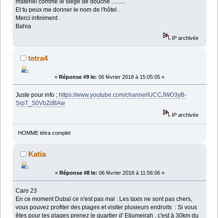
matériel comme le siège de douche .........
Et tu peux me donner le nom de l'hôtel .
Merci infiniment .
Bahia
IP archivée
tetra4
«
Réponse #9 le:
06 février 2018 à 15:05:05 »
Juste pour info ;
https://www.youtube.com/channel/UCCJWO3yB-
SrpT_S0VbZdBAw
IP archivée
HOMME tétra complet
Katia
«
Réponse #8 le:
06 février 2018 à 11:56:06 »
Caro 23
En ce moment Dubaï ce n'est pas mal : Les taxis ne sont pas chers,
vous pouvez profiter des plages et visiter plusieurs endroits : Si vous
êtes pour les plages prenez le quartier d' Eljumeirah , c'est à 30km du