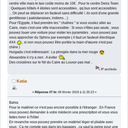
centre ville mais le taxi coûte moins de 10€ . Pour le centre Deira Town
: Quelques hôtels 4 étoiles sont accessibles , qq bus sont accessibles
... On peut se déplacer en fauteuil sans difficulté !..ils sont d'une grande
gentillesse ( pakistanaises, indiens....)
Pour l'Egypte, il faut prendre les " chaînes " si vous voulez aller au
Caire, mais c'est une ville inaccessible : Si vous n'êtes pas seule , vous
pouvez louer une voiture pour visiter les pyramides , vous pouvez pas
vous approcher du Sphinx par exemple ( il faut un fauteuil électrique
4X4
, si non vous pouvez être portée la main-d'œuvre n'est pas
chère )
Hurgada c'est intéressant : La plongée dans la mer rouge
Alexandrie il n'y a rien : A éviter
Des croisières sur le Nil du Caire au Louxor pas mal ..
IP archivée
Katia
«
Réponse #7 le:
06 février 2018 à 11:35:23 »
Bahia
Pour le matériel ce n'est pas encore possible à l'étranger : En France
vous pouvez demander à votre médecin une prescription et vous vous
faites livrer à l'hôtel .
En revanche vous pouvez prendre un matériel léger et pliable avec
vous : Ça ne compte pas dans les bagages , ça vaut la peine pour une