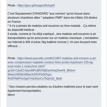
Photo :
https://goo.gl/images/8vhypD
C'est l'équipement STANDARD "aux normes" qu'on trouve dans
plusieurs chambres dites " adaptées PMR" dans les hôtels 3/4 étoiles
en France .
* Il n'y a jamais de matelas anti escarres ou lève-malade .. Ça relève
du dispositif médical .
Il existe, comme je l'ai déjà expliqué , des matelas anti escarres à air
transportables qu'on peut poser sur un matelas classique .( vendables
sur internet à 40€ et pèse 2kg batterie incluse ): Un peu bruyant mais
efficace ...
Photo :
https://www.queralto.com/fr/21987-matelas-anti-escarre-a-air-
avec-compresseur-reglable-couleur-bleu-poids-maximum-135-kg-
mod-mobi-1-mobiclinic.html?
gclid=CjwKCAjwoMPcBRAWEiwAiAqZhw49_BKbnI-
M4wU09lWcW0jmXARVFb0Dhps-
RrEPNkPHx5gdYmb3IxoCeTsQAvD_BwE
* Des chaises percées pliables ou d'autres matériels pour le bain sont
également transportables .
Merci