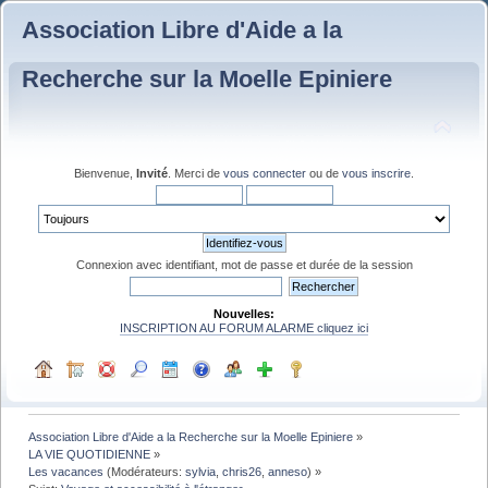
Association Libre d'Aide a la
Recherche sur la Moelle Epiniere
Bienvenue,
Invité
. Merci de
vous connecter
ou de
vous inscrire
.
Connexion avec identifiant, mot de passe et durée de la session
Nouvelles:
INSCRIPTION AU FORUM ALARME cliquez ici
Association Libre d'Aide a la Recherche sur la Moelle Epiniere
»
LA VIE QUOTIDIENNE
»
Les vacances
(Modérateurs:
sylvia
,
chris26
,
anneso
) »