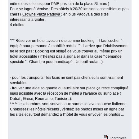
même des toilettes pour PMR pas loin de la place St marc )
Pour se loger à Venise : Des hôtels à 20/30 km sont accessibles et pas
chers (
Crowne Plaza Padova
) en plus Padova a des sites
intéressants à visiter .
4 étoiles
*** Réserver un hôtel avec un site comme booking : Il faut cocher "
équipé pour personne à mobilité réduite " . Il arrive que l'établissement
ne le soit pas : Booking est obligé de vous trouver au même prix un
hôtel accessible ( n'hésitez pas à signaler dans la case " demande
spéciale " : Chambre pour handicapé , fauteuil roulant )
- pour les transports : les taxis ne sont pas chers et ils sont vraiment
serviables .
- trouver une aide soignante ou auxiliaire sur place ça reste compliqué
mais possible avec la réception de l'hôtel à l'avance ou sur place (
Dubaï , Grèce, Roumanie, Tunisie ..).
***** les chambres sont souvent aux normes et avec douche italienne .
Choisissez les hôtels récents , vérifiez les photos mises en ligne par
les sites et surtout demandez à l'hôtel de vous envoyer les photos ...
IP archivée