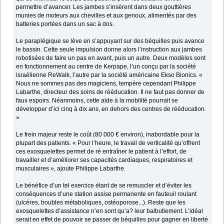
permettre d’avancer. Les jambes s’insèrent dans deux gouttières
munies de moteurs aux chevilles et aux genoux, alimentés par des
batteries portées dans un sac à dos.
Le paraplégique se lève en s’appuyant sur des béquilles puis avance
le bassin. Cette seule impulsion donne alors l’instruction aux jambes
robotisées de faire un pas en avant, puis un autre. Deux modèles sont
en fonctionnement au centre de Kerpape, l’un conçu par la société
israélienne ReWalk, l’autre par la société américaine Ekso Bionics. «
Nous ne sommes pas des magiciens, tempère cependant Philippe
Labarthe, directeur des soins de rééducation. Il ne faut pas donner de
faux espoirs. Néanmoins, cette aide à la mobilité pourrait se
développer d’ici cinq à dix ans, en dehors des centres de rééducation.
»
Le frein majeur reste le coût (80 000 € environ), inabordable pour la
plupart des patients. « Pour l’heure, le travail de verticalité qu’offrent
ces exosquelettes permet de ré entraîner le patient à l’effort, de
travailler et d’améliorer ses capacités cardiaques, respiratoires et
musculaires », ajoute Philippe Labarthe.
Le bénéfice d’un tel exercice étant de se remuscler et d’éviter les
conséquences d’une station assise permanente en fauteuil roulant
(ulcéres, troubles métaboliques, ostéoporose...). Reste que les
exosquelettes d’assistance n’en sont qu’a? leur balbutiement. L’idéal
serait en effet de pouvoir se passer de béquilles pour gagner en liberté