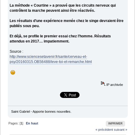
La méthode « Courtine » a prouvé que les circuits nerveux qui
contrôlent la marche peuvent ainsi être réactivés.
Les résultats d’une expérience menée chez le singe devraient être
publiés sous peu.
Et déjà, se profile le premier essai chez l’homme. Résultats
attendus en 2017… impatiemment.
Source :
http://www.sciencesetavenir.fr/sante/cerveau-et-
psy/20160315.OBS6488/leve-toi-et-remarche.html
IP archivée
Saint Gabriel - Apporte bonnes nouvelles.
Pages: [
1
]
En haut
IMPRIMER
« précédent
suivant »