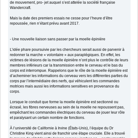
de mouvement, pro- jet auquel s’est attelée la société française
Wandercraft.
Mais la date des premiers essais ne cesse pour l’heure d’être
repoussée, rien n’étant prévu avant 2017.
- Une nouvelle liaison sans passer par la moelle épinière
L’idée phare poursuivie par les chercheurs serait aussi de parvenir à
redonner la marche « volontaire » aux paraplégiques. En effet, les
victimes de lésions de la moelle épinière n’ont plus le contrôle de leurs
membres inférieurs car la transmission entre le cerveau et le bas du
corps est interrompue. Rappelons que le rôle de la moelle épinière est
d’acheminer les informations du cerveau vers les différentes parties du
corps par l’intermédiaire des nerfs, qui véhiculent les commandes
motrices mais aussi les informations sensitives en provenance du
corps.
Lorsque le conduit que forme la moelle épinière est sectionné ou
écrasé, les fibres nerveuses au sein de la moelle ne repoussent pas,
empêchant les commandes électriques du cerveau de jouer leur rôle
et paralysant un certain nombre de fonctions.
À l’université de Californie à Irvine (États-Unis), l’équipe du Dr
Christine King vient ainsi de franchir une étape cruciale. Elle a trouvé