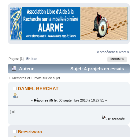
« précédent
suivant »
Pages: [
1
]
En bas
IMPRIMER
Auteur
Sujet: 4 projets en essais
cliniques - Lève-toi et remarche ! (Lu 14638 fois)
0 Membres et 1 Invité sur ce sujet
DANIEL BERCHAT
«
Réponse #5 le:
06 septembre 2018 à 10:27:51 »
[ml
IP archivée
Beesriwara