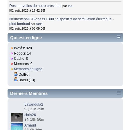
Des nouvelles de notre président
par
Isa
[02 août 2026 à 17:42:25]
NeurostepMC/Bioness L300 : dispositifs de stimulation électrique -
pied tombant
par
farid
[02 août 2026 à 08:09:06]
Qui est en ligne
Invités: 828
Robots: 14
Caché: 0
Membres: 0
Membres en ligne
:
DotBot
Baidu (13)
Derniers Membres
Lavandula2
93j 21h 29m
chris26
84j 19h 56m
Arnaud