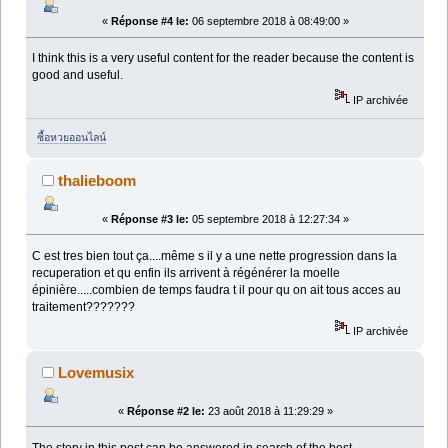
«
Réponse #4 le:
06 septembre 2018 à 08:49:00 »
I think this is a very useful content for the reader because the content is
good and useful.
IP archivée
ซื้อหวยออนไลน์
thalieboom
«
Réponse #3 le:
05 septembre 2018 à 12:27:34 »
C est tres bien tout ça....même s il y a une nette progression dans la
recuperation et qu enfin ils arrivent à régénérer la moelle
épinière.....combien de temps faudra t il pour qu on ait tous acces au
traitement???????
IP archivée
Lovemusix
«
Réponse #2 le:
23 août 2018 à 11:29:29 »
The story in this post can be answered in search of the best.