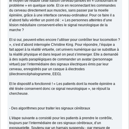
le moyen de rétablir cette liaison cerveau-jambes en « contournant le
problème » en quelque sorte. Et ce en reconnectant les commandes
du cerveau directement aux muscles, sans passer par la moelle
épinière, grâce à une interface cerveau-ordinateur. Pour ce faire il a
d’abord fallu vérifier un point clé : « Les personnes atteintes d’une
lésion médullaire conservent-elles le signal neurologique de la
marche ?
Et si oui, peuvent-elles encore l’utiliser pour contrôler leur locomotion ?
», s’est d’abord interrogée Christine King. Pour répondre, l’équipe a
fait appel à la réalité virtuelle, cet univers numérique qui se substitue à
la réalité physique et dans lequel on peut s’immerger. Elle a demandé
à des sujets paraplégiques de commander un avatar (personnage
virtuel) par l’intermédiaire des signaux électriques émis par leur
cerveau, enregistrés par un casque à électrodes
(électroencéphalogramme, EEG).
Et le dispositif a fonctionné ! « Les patients dont la moelle épinière a
été lésée conservent donc ce signal neurologique », se réjouit la
chercheuse.
- Des algorithmes pour traiter les signaux cérébraux
L’étape suivante a consisté pour les patients à prendre le contrôle,
toujours par l’intermédiaire de ces signaux cérébraux, d’un
exosquelette. Soutenu par un harnais suspendu - par mesure de