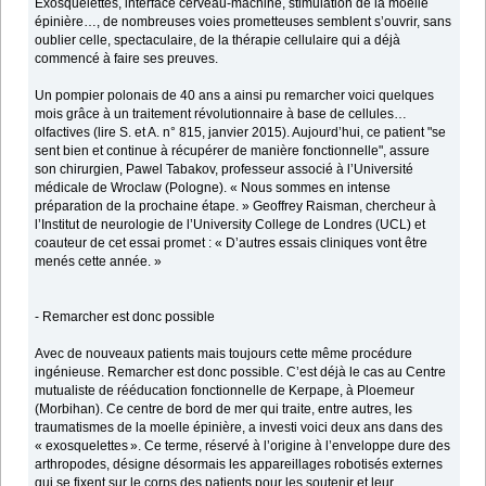
Exosquelettes, interface cerveau-machine, stimulation de la moelle
épinière…, de nombreuses voies prometteuses semblent s’ouvrir, sans
oublier celle, spectaculaire, de la thérapie cellulaire qui a déjà
commencé à faire ses preuves.
Un pompier polonais de 40 ans a ainsi pu remarcher voici quelques
mois grâce à un traitement révolutionnaire à base de cellules…
olfactives (lire S. et A. n° 815, janvier 2015). Aujourd’hui, ce patient "se
sent bien et continue à récupérer de manière fonctionnelle", assure
son chirurgien, Pawel Tabakov, professeur associé à l’Université
médicale de Wroclaw (Pologne). « Nous sommes en intense
préparation de la prochaine étape. » Geoffrey Raisman, chercheur à
l’Institut de neurologie de l’University College de Londres (UCL) et
coauteur de cet essai promet : « D’autres essais cliniques vont être
menés cette année. »
- Remarcher est donc possible
Avec de nouveaux patients mais toujours cette même procédure
ingénieuse. Remarcher est donc possible. C’est déjà le cas au Centre
mutualiste de rééducation fonctionnelle de Kerpape, à Ploemeur
(Morbihan). Ce centre de bord de mer qui traite, entre autres, les
traumatismes de la moelle épinière, a investi voici deux ans dans des
« exosquelettes ». Ce terme, réservé à l’origine à l’enveloppe dure des
arthropodes, désigne désormais les appareillages robotisés externes
qui se fixent sur le corps des patients pour les soutenir et leur