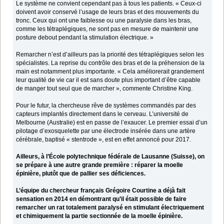
Le système ne convient cependant pas à tous les patients. « Ceux-ci
doivent avoir conservé l’usage de leurs bras et des mouvements du
tronc. Ceux qui ont une faiblesse ou une paralysie dans les bras,
comme les tétraplégiques, ne sont pas en mesure de maintenir une
posture debout pendant la stimulation électrique. »
Remarcher n’est d’ailleurs pas la priorité des tétraplégiques selon les
spécialistes. La reprise du contrôle des bras et de la préhension de la
main est notamment plus importante. « Cela améliorerait grandement
leur qualité de vie car il est sans doute plus important d’être capable
de manger tout seul que de marcher », commente Christine King.
Pour le futur, la chercheuse rêve de systèmes commandés par des
capteurs implantés directement dans le cerveau. L’université de
Melbourne (Australie) est en passe de l’exaucer. Le premier essai d’un
pilotage d’exosquelette par une électrode insérée dans une artère
cérébrale, baptisé « stentrode », est en effet annoncé pour 2017.
Ailleurs, à l’École polytechnique fédérale de Lausanne (Suisse), on
se prépare à une autre grande première : réparer la moelle
épinière, plutôt que de pallier ses déficiences.
L’équipe du chercheur français Grégoire Courtine a déjà fait
sensation en 2014 en démontrant qu’il était possible de faire
remarcher un rat totalement paralysé en stimulant électriquement
et chimiquement la partie sectionnée de la moelle épinière.