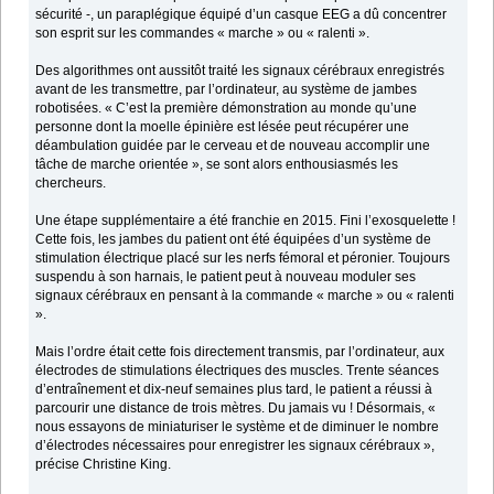
sécurité -, un paraplégique équipé d’un casque EEG a dû concentrer
son esprit sur les commandes « marche » ou « ralenti ».
Des algorithmes ont aussitôt traité les signaux cérébraux enregistrés
avant de les transmettre, par l’ordinateur, au système de jambes
robotisées. « C’est la première démonstration au monde qu’une
personne dont la moelle épinière est lésée peut récupérer une
déambulation guidée par le cerveau et de nouveau accomplir une
tâche de marche orientée », se sont alors enthousiasmés les
chercheurs.
Une étape supplémentaire a été franchie en 2015. Fini l’exosquelette !
Cette fois, les jambes du patient ont été équipées d’un système de
stimulation électrique placé sur les nerfs fémoral et péronier. Toujours
suspendu à son harnais, le patient peut à nouveau moduler ses
signaux cérébraux en pensant à la commande « marche » ou « ralenti
».
Mais l’ordre était cette fois directement transmis, par l’ordinateur, aux
électrodes de stimulations électriques des muscles. Trente séances
d’entraînement et dix-neuf semaines plus tard, le patient a réussi à
parcourir une distance de trois mètres. Du jamais vu ! Désormais, «
nous essayons de miniaturiser le système et de diminuer le nombre
d’électrodes nécessaires pour enregistrer les signaux cérébraux »,
précise Christine King.