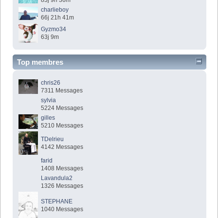
83j 9h 36m
charlieboy
66j 21h 41m
Gyzmo34
63j 9m
Top membres
chris26
7311 Messages
sylvia
5224 Messages
gilles
5210 Messages
TDelrieu
4142 Messages
farid
1408 Messages
Lavandula2
1326 Messages
STEPHANE
1040 Messages