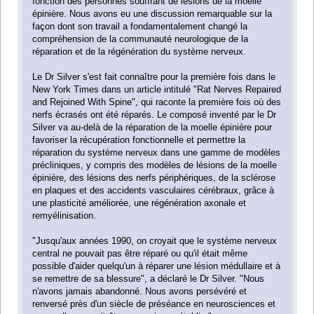
fonction des personnes souffrant de lésions de la moelle
épinière. Nous avons eu une discussion remarquable sur la
façon dont son travail a fondamentalement changé la
compréhension de la communauté neurologique de la
réparation et de la régénération du système nerveux.
Le Dr Silver s'est fait connaître pour la première fois dans le
New York Times dans un article intitulé "Rat Nerves Repaired
and Rejoined With Spine", qui raconte la première fois où des
nerfs écrasés ont été réparés. Le composé inventé par le Dr
Silver va au-delà de la réparation de la moelle épinière pour
favoriser la récupération fonctionnelle et permettre la
réparation du système nerveux dans une gamme de modèles
précliniques, y compris des modèles de lésions de la moelle
épinière, des lésions des nerfs périphériques, de la sclérose
en plaques et des accidents vasculaires cérébraux, grâce à
une plasticité améliorée, une régénération axonale et
remyélinisation.
"Jusqu'aux années 1990, on croyait que le système nerveux
central ne pouvait pas être réparé ou qu'il était même
possible d'aider quelqu'un à réparer une lésion médullaire et à
se remettre de sa blessure", a déclaré le Dr Silver. "Nous
n'avons jamais abandonné. Nous avons persévéré et
renversé près d'un siècle de préséance en neurosciences et