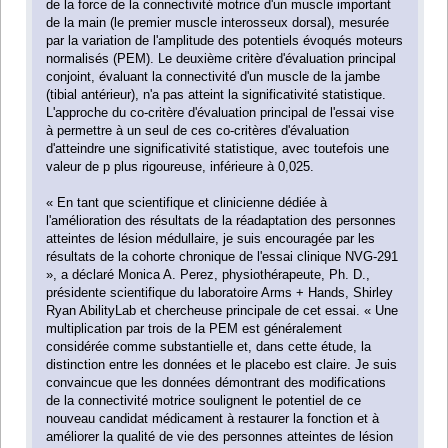
de la force de la connectivité motrice d'un muscle important
de la main (le premier muscle interosseux dorsal), mesurée
par la variation de l'amplitude des potentiels évoqués moteurs
normalisés (PEM). Le deuxième critère d'évaluation principal
conjoint, évaluant la connectivité d'un muscle de la jambe
(tibial antérieur), n'a pas atteint la significativité statistique.
L'approche du co-critère d'évaluation principal de l'essai vise
à permettre à un seul de ces co-critères d'évaluation
d'atteindre une significativité statistique, avec toutefois une
valeur de p plus rigoureuse, inférieure à 0,025.
« En tant que scientifique et clinicienne dédiée à
l'amélioration des résultats de la réadaptation des personnes
atteintes de lésion médullaire, je suis encouragée par les
résultats de la cohorte chronique de l'essai clinique NVG-291
», a déclaré Monica A. Perez, physiothérapeute, Ph. D.,
présidente scientifique du laboratoire Arms + Hands, Shirley
Ryan AbilityLab et chercheuse principale de cet essai. « Une
multiplication par trois de la PEM est généralement
considérée comme substantielle et, dans cette étude, la
distinction entre les données et le placebo est claire. Je suis
convaincue que les données démontrant des modifications
de la connectivité motrice soulignent le potentiel de ce
nouveau candidat médicament à restaurer la fonction et à
améliorer la qualité de vie des personnes atteintes de lésion