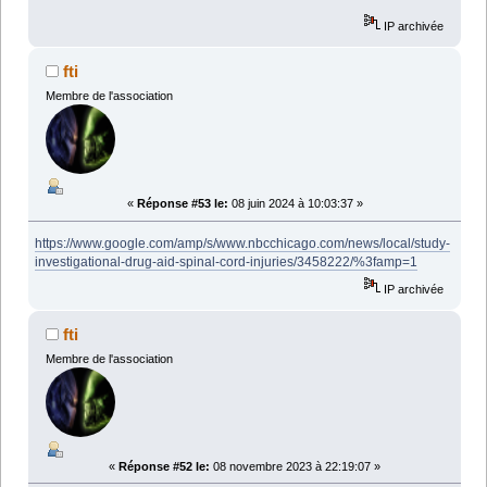
IP archivée
fti
Membre de l'association
«
Réponse #53 le:
08 juin 2024 à 10:03:37 »
https://www.google.com/amp/s/www.nbcchicago.com/news/local/study-
investigational-drug-aid-spinal-cord-injuries/3458222/%3famp=1
IP archivée
fti
Membre de l'association
«
Réponse #52 le:
08 novembre 2023 à 22:19:07 »