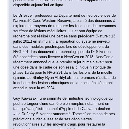
disponible aujourd’hui en ligne.
Le Dr Silver, professeur au Département de neurosciences de
l'Université Case Western Reserve, a passé des décennies à
explorer les moyens de restaurer les fonctions des personnes
souffrant de lésions médullaires. Lui et son équipe de
recherche ont réalisé une percée sans précédent (Nature : 13
juillet 2011) en stimulant la réparation du système nerveux
dans des modèles précliniques lors du développement du
NVG-291. Les découvertes technologiques du Dr Silver ont
été concédées sous licence à NervGen en 2018. NervGen a
récemment annoncé que le premier sujet humain avait reçu
une dose dans le cadre de son essai clinique historique de
phase 1b/2a pour le NVG-291 dans les lésions de la moelle
épinière au Shirley Ryan AbilityLab. Les premiers résultats de
la cohorte des lésions chroniques de la moelle épinière sont
attendus pour la mi-2024.
Guy Kawasaki, une sommité de l'industrie technologique qui
peut se targuer d'une carrière bien remplie, notamment en
tant qu'évangéliste en chef d'Apple et de Canva, a déclaré :
« Le Dr Jerry Silver est surnommé "l'oracle" en raison de ses
prédictions audacieuses et de ses découvertes
révolutionnaires sur les moyens d'agir. pour restaurer la