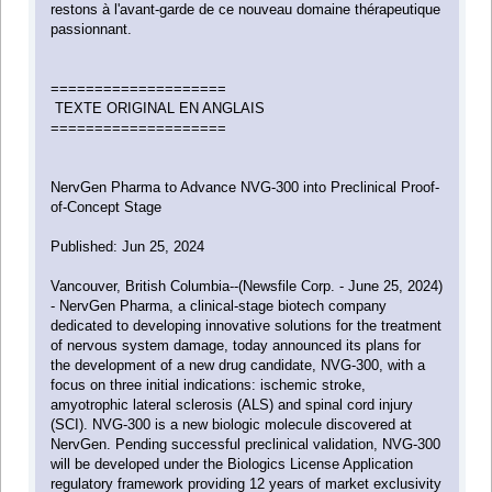
restons à l'avant-garde de ce nouveau domaine thérapeutique
passionnant.
====================
TEXTE ORIGINAL EN ANGLAIS
====================
NervGen Pharma to Advance NVG-300 into Preclinical Proof-
of-Concept Stage
Published: Jun 25, 2024
Vancouver, British Columbia--(Newsfile Corp. - June 25, 2024)
- NervGen Pharma, a clinical-stage biotech company
dedicated to developing innovative solutions for the treatment
of nervous system damage, today announced its plans for
the development of a new drug candidate, NVG-300, with a
focus on three initial indications: ischemic stroke,
amyotrophic lateral sclerosis (ALS) and spinal cord injury
(SCI). NVG-300 is a new biologic molecule discovered at
NervGen. Pending successful preclinical validation, NVG-300
will be developed under the Biologics License Application
regulatory framework providing 12 years of market exclusivity