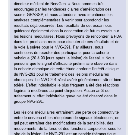
directeur médical de NervGen. « Nous sommes très
encouragés par les tendances claires d'amélioration des
scores GRASSP, et nous attendons avec impatience les
analyses complémentaires à venir pour approfondir les
résultats déjà observés. Les résultats de cet essai nous
guideront également dans la conception de futurs essais sur
les lésions médullaires. Nous prévoyons de rencontrer la FDA
dans les prochains mois pour discuter de ces résultats et de
la voie à suivre pour le NVG-291. Par ailleurs, nous
continuons de recruter des participants pour la cohorte
subaiguë (20 à 90 jours après la lésion) de l'essai. » Nous
pensons que le signal d'efficacité préliminaire observé dans
la cohorte chronique de cette étude conforte l'intérêt clinique
du NVG-291 pour le traitement des lésions médullaires
chroniques. Le NVG-291 s'est avéré généralement sûr et bien
toléré. L'effet indésirable le plus fréquent a été des réactions
légères à modérées au point d'injection. Aucun arrêt de
traitement ni effet indésirable grave n'a été observé dans le
groupe NVG-291.
Les lésions médullaires entraînent une perte de connectivité
entre le cerveau et les récepteurs de signaux électriques, ce
qui peut entraîner des modifications de la sensibilité, des
mouvements, de la force et des fonctions corporelles sous le
site de la lésion. Le NVG-291 est un peptide thérapeutique