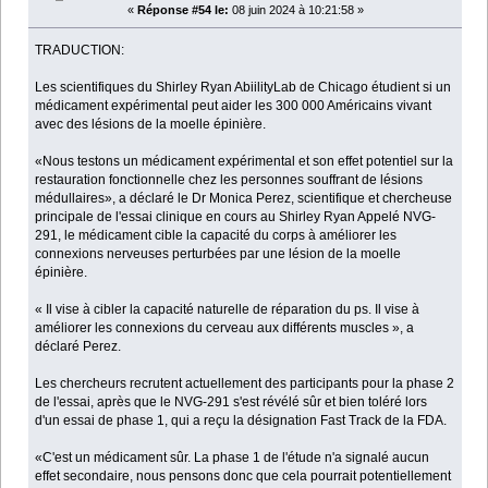
«
Réponse #54 le:
08 juin 2024 à 10:21:58 »
TRADUCTION:
Les scientifiques du Shirley Ryan AbiilityLab de Chicago étudient si un
médicament expérimental peut aider les 300 000 Américains vivant
avec des lésions de la moelle épinière.
«Nous testons un médicament expérimental et son effet potentiel sur la
restauration fonctionnelle chez les personnes souffrant de lésions
médullaires», a déclaré le Dr Monica Perez, scientifique et chercheuse
principale de l'essai clinique en cours au Shirley Ryan Appelé NVG-
291, le médicament cible la capacité du corps à améliorer les
connexions nerveuses perturbées par une lésion de la moelle
épinière.
« Il vise à cibler la capacité naturelle de réparation du ps. Il vise à
améliorer les connexions du cerveau aux différents muscles », a
déclaré Perez.
Les chercheurs recrutent actuellement des participants pour la phase 2
de l'essai, après que le NVG-291 s'est révélé sûr et bien toléré lors
d'un essai de phase 1, qui a reçu la désignation Fast Track de la FDA.
«C'est un médicament sûr. La phase 1 de l'étude n'a signalé aucun
effet secondaire, nous pensons donc que cela pourrait potentiellement