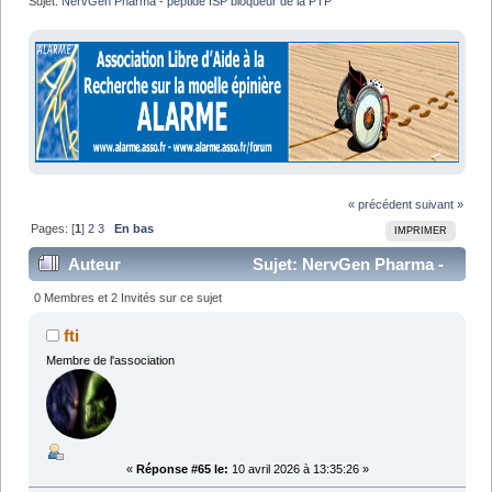
Sujet:
NervGen Pharma - peptide ISP bloqueur de la PTP
« précédent
suivant »
Pages: [
1
]
2
3
En bas
IMPRIMER
Auteur
Sujet: NervGen Pharma -
peptide ISP bloqueur de la PTP (Lu 107678 fois)
0 Membres et 2 Invités sur ce sujet
fti
Membre de l'association
«
Réponse #65 le:
10 avril 2026 à 13:35:26 »