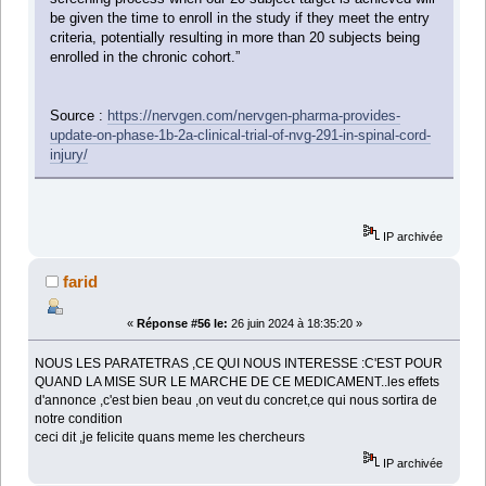
be given the time to enroll in the study if they meet the entry
criteria, potentially resulting in more than 20 subjects being
enrolled in the chronic cohort.”
Source :
https://nervgen.com/nervgen-pharma-provides-
update-on-phase-1b-2a-clinical-trial-of-nvg-291-in-spinal-cord-
injury/
IP archivée
farid
«
Réponse #56 le:
26 juin 2024 à 18:35:20 »
NOUS LES PARATETRAS ,CE QUI NOUS INTERESSE :C'EST POUR
QUAND LA MISE SUR LE MARCHE DE CE MEDICAMENT..les effets
d'annonce ,c'est bien beau ,on veut du concret,ce qui nous sortira de
notre condition
ceci dit ,je felicite quans meme les chercheurs
IP archivée