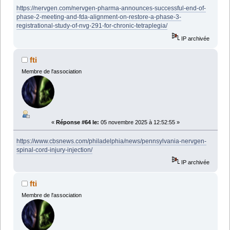
https://nervgen.com/nervgen-pharma-announces-successful-end-of-
phase-2-meeting-and-fda-alignment-on-restore-a-phase-3-
registrational-study-of-nvg-291-for-chronic-tetraplegia/
IP archivée
fti
Membre de l'association
«
Réponse #64 le:
05 novembre 2025 à 12:52:55 »
https://www.cbsnews.com/philadelphia/news/pennsylvania-nervgen-
spinal-cord-injury-injection/
IP archivée
fti
Membre de l'association