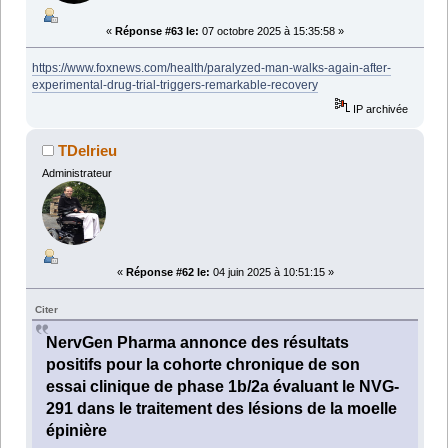
«
Réponse #63 le:
07 octobre 2025 à 15:35:58 »
https://www.foxnews.com/health/paralyzed-man-walks-again-after-
experimental-drug-trial-triggers-remarkable-recovery
IP archivée
TDelrieu
Administrateur
«
Réponse #62 le:
04 juin 2025 à 10:51:15 »
Citer
NervGen Pharma annonce des résultats
positifs pour la cohorte chronique de son
essai clinique de phase 1b/2a évaluant le NVG-
291 dans le traitement des lésions de la moelle
épinière