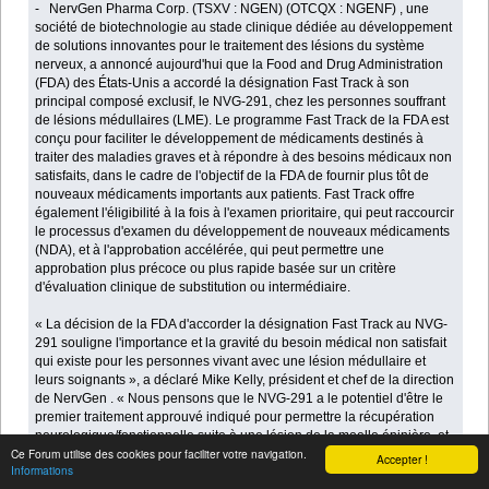
- NervGen Pharma Corp. (TSXV : NGEN) (OTCQX : NGENF) , une
société de biotechnologie au stade clinique dédiée au développement
de solutions innovantes pour le traitement des lésions du système
nerveux, a annoncé aujourd'hui que la Food and Drug Administration
(FDA) des États-Unis a accordé la désignation Fast Track à son
principal composé exclusif, le NVG-291, chez les personnes souffrant
de lésions médullaires (LME). Le programme Fast Track de la FDA est
conçu pour faciliter le développement de médicaments destinés à
traiter des maladies graves et à répondre à des besoins médicaux non
satisfaits, dans le cadre de l'objectif de la FDA de fournir plus tôt de
nouveaux médicaments importants aux patients. Fast Track offre
également l'éligibilité à la fois à l'examen prioritaire, qui peut raccourcir
le processus d'examen du développement de nouveaux médicaments
(NDA), et à l'approbation accélérée, qui peut permettre une
approbation plus précoce ou plus rapide basée sur un critère
d'évaluation clinique de substitution ou intermédiaire.
« La décision de la FDA d'accorder la désignation Fast Track au NVG-
291 souligne l'importance et la gravité du besoin médical non satisfait
qui existe pour les personnes vivant avec une lésion médullaire et
leurs soignants », a déclaré Mike Kelly, président et chef de la direction
de NervGen . « Nous pensons que le NVG-291 a le potentiel d'être le
premier traitement approuvé indiqué pour permettre la récupération
neurologique/fonctionnelle suite à une lésion de la moelle épinière, et
Ce Forum utilise des cookies pour faciliter votre navigation.
nous sommes impatients de travailler en étroite collaboration avec la
Accepter !
Informations
FDA dans le processus de développement clinique dans le but