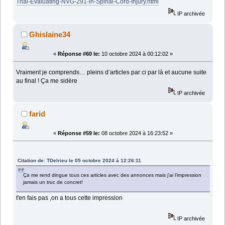
Trial-Evaluating-NVG-291-in-Spinal-Cord-Injury.html
IP archivée
Ghislaine34
«
Réponse #60 le:
10 octobre 2024 à 00:12:02 »
Vraiment je comprends… pleins d’articles par ci par là et aucune suite
au final ! Ça me sidère
IP archivée
farid
«
Réponse #59 le:
08 octobre 2024 à 16:23:52 »
Citation de: TDelrieu le 05 octobre 2024 à 12:26:11
Ça me rend dingue tous ces articles avec des annonces mais j’ai l’impression
jamais un truc de concret!
t'en fais pas ,on a tous cette impression
IP archivée