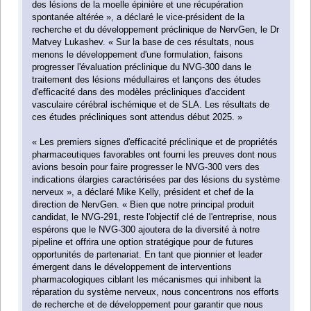
des lésions de la moelle épinière et une récupération
spontanée altérée », a déclaré le vice-président de la
recherche et du développement préclinique de NervGen, le Dr
Matvey Lukashev. « Sur la base de ces résultats, nous
menons le développement d'une formulation, faisons
progresser l'évaluation préclinique du NVG-300 dans le
traitement des lésions médullaires et lançons des études
d'efficacité dans des modèles précliniques d'accident
vasculaire cérébral ischémique et de SLA. Les résultats de
ces études précliniques sont attendus début 2025. »
« Les premiers signes d'efficacité préclinique et de propriétés
pharmaceutiques favorables ont fourni les preuves dont nous
avions besoin pour faire progresser le NVG-300 vers des
indications élargies caractérisées par des lésions du système
nerveux », a déclaré Mike Kelly, président et chef de la
direction de NervGen. « Bien que notre principal produit
candidat, le NVG-291, reste l'objectif clé de l'entreprise, nous
espérons que le NVG-300 ajoutera de la diversité à notre
pipeline et offrira une option stratégique pour de futures
opportunités de partenariat. En tant que pionnier et leader
émergent dans le développement de interventions
pharmacologiques ciblant les mécanismes qui inhibent la
réparation du système nerveux, nous concentrons nos efforts
de recherche et de développement pour garantir que nous