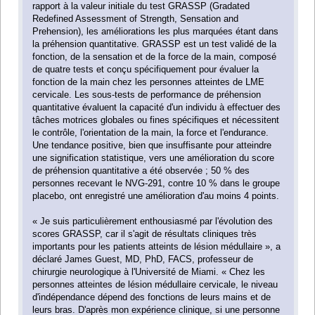
rapport à la valeur initiale du test GRASSP (Gradated
Redefined Assessment of Strength, Sensation and
Prehension), les améliorations les plus marquées étant dans
la préhension quantitative. GRASSP est un test validé de la
fonction, de la sensation et de la force de la main, composé
de quatre tests et conçu spécifiquement pour évaluer la
fonction de la main chez les personnes atteintes de LME
cervicale. Les sous-tests de performance de préhension
quantitative évaluent la capacité d'un individu à effectuer des
tâches motrices globales ou fines spécifiques et nécessitent
le contrôle, l'orientation de la main, la force et l'endurance.
Une tendance positive, bien que insuffisante pour atteindre
une signification statistique, vers une amélioration du score
de préhension quantitative a été observée ; 50 % des
personnes recevant le NVG-291, contre 10 % dans le groupe
placebo, ont enregistré une amélioration d'au moins 4 points.
« Je suis particulièrement enthousiasmé par l'évolution des
scores GRASSP, car il s'agit de résultats cliniques très
importants pour les patients atteints de lésion médullaire », a
déclaré James Guest, MD, PhD, FACS, professeur de
chirurgie neurologique à l'Université de Miami. « Chez les
personnes atteintes de lésion médullaire cervicale, le niveau
d'indépendance dépend des fonctions de leurs mains et de
leurs bras. D'après mon expérience clinique, si une personne