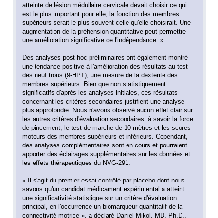
atteinte de lésion médullaire cervicale devait choisir ce qui
est le plus important pour elle, la fonction des membres
supérieurs serait le plus souvent celle qu'elle choisirait. Une
augmentation de la préhension quantitative peut permettre
une amélioration significative de l'indépendance. »
Des analyses post-hoc préliminaires ont également montré
une tendance positive à l'amélioration des résultats au test
des neuf trous (9-HPT), une mesure de la dextérité des
membres supérieurs. Bien que non statistiquement
significatifs d'après les analyses initiales, ces résultats
concernant les critères secondaires justifient une analyse
plus approfondie. Nous n'avons observé aucun effet clair sur
les autres critères d'évaluation secondaires, à savoir la force
de pincement, le test de marche de 10 mètres et les scores
moteurs des membres supérieurs et inférieurs. Cependant,
des analyses complémentaires sont en cours et pourraient
apporter des éclairages supplémentaires sur les données et
les effets thérapeutiques du NVG-291.
« Il s'agit du premier essai contrôlé par placebo dont nous
savons qu'un candidat médicament expérimental a atteint
une significativité statistique sur un critère d'évaluation
principal, en l'occurrence un biomarqueur quantitatif de la
connectivité motrice », a déclaré Daniel Mikol, MD, Ph.D.,