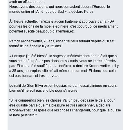
avoir un effet au repos
Nous avons des patients qui nous contactent depuis l'Europe, le
monde entier et l'Amérique du Sud », a déclaré Perez.
À l’heure actuelle, il n’existe aucun traitement approuvé par la FDA
pour les lésions de la moelle épinière, c’est pourquoi ce médicament
potentiel suscite beaucoup d’attention.ez.
Patrick Kronenwetter, 70 ans, est en fauteuil roulant depuis qu'il est
tombé d'une échelle il y a 35 ans.
« Lorsque j'ai été blessé, la sagesse médicale dominante était que si
vous ne le récupériez pas dans les six mois, vous ne le récupéreriez
pas. Et cela a été soufflé par la fenêtre», a déclaré Kronenwetter. « Il y
a 35 ans, neuroplasticité n'était même pas un mot. Et donc, tout cela
est passionnant et très nouveau.
Le natif de Glen Ellyn est enthousiasmé par l’essai clinique en cours,
bien qu’il ne soit pas éligible pour s’inscrire.
"Si je comprends bien les choses, j'ai un peu dépassé le délai pour
être qualifié parce que ma blessure est très ancienne", a déclaré
Kronenwetter. "J'espère que les choses changeront, pour que je puisse
le faire plus tard."