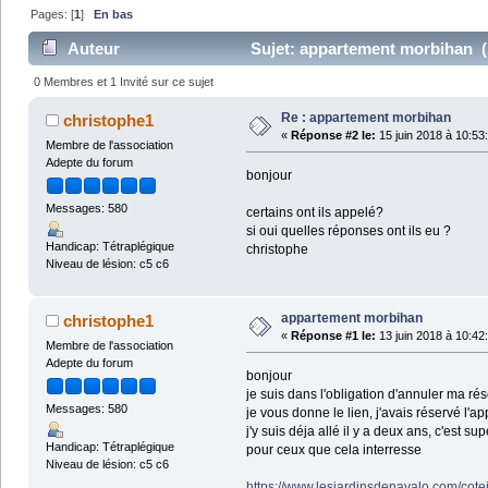
Pages: [
1
]
En bas
Auteur
Sujet: appartement morbihan (L
0 Membres et 1 Invité sur ce sujet
Re : appartement morbihan
christophe1
«
Réponse #2 le:
15 juin 2018 à 10:53
Membre de l'association
Adepte du forum
bonjour
Messages: 580
certains ont ils appelé?
si oui quelles réponses ont ils eu ?
Handicap: Tétraplégique
christophe
Niveau de lésion: c5 c6
appartement morbihan
christophe1
«
Réponse #1 le:
13 juin 2018 à 10:42
Membre de l'association
Adepte du forum
bonjour
je suis dans l'obligation d'annuler ma r
Messages: 580
je vous donne le lien, j'avais réservé l'a
j'y suis déja allé il y a deux ans, c'est su
Handicap: Tétraplégique
pour ceux que cela interresse
Niveau de lésion: c5 c6
https://www.lesjardinsdenavalo.com/cote