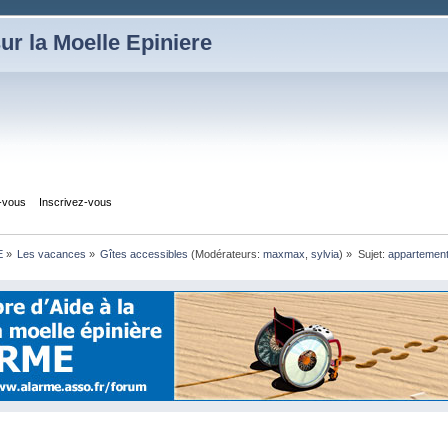
ur la Moelle Epiniere
z-vous
Inscrivez-vous
E
»
Les vacances
»
Gîtes accessibles
(Modérateurs:
maxmax
,
sylvia
) »
Sujet:
appartement