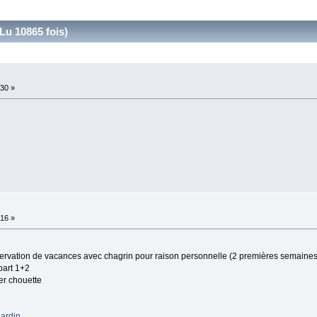
u 10865 fois)
:30 »
:16 »
éservation de vacances avec chagrin pour raison personnelle (2 premières semaines
ppart 1+2
per chouette
jardin