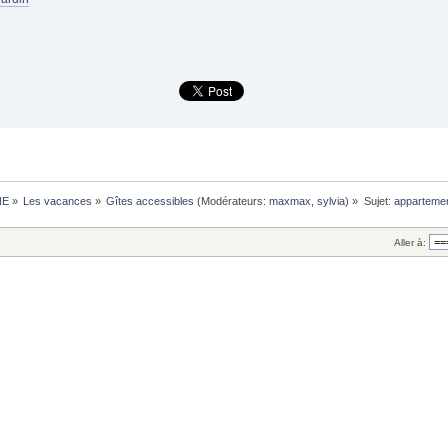
NE
»
Les vacances
»
Gîtes accessibles
(Modérateurs:
maxmax
,
sylvia
) »
Sujet:
apparteme
Aller à: