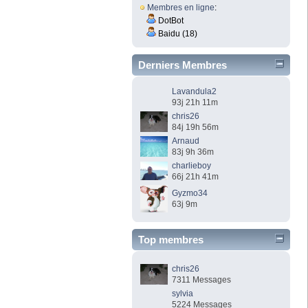
Membres en ligne
:
DotBot
Baidu (18)
Derniers Membres
Lavandula2
93j 21h 11m
chris26
84j 19h 56m
Arnaud
83j 9h 36m
charlieboy
66j 21h 41m
Gyzmo34
63j 9m
Top membres
chris26
7311 Messages
sylvia
5224 Messages