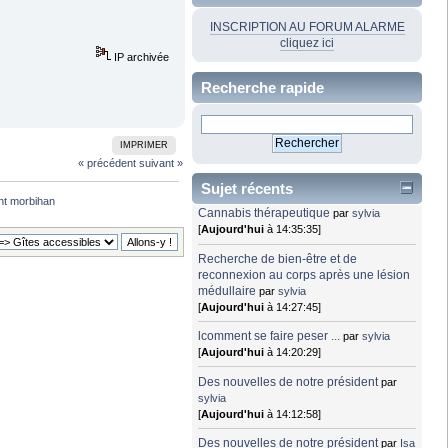
INSCRIPTION AU FORUM ALARME
cliquez ici
IP archivée
Recherche rapide
IMPRIMER
« précédent
suivant »
Sujet récents
nt morbihan
Cannabis thérapeutique
par
sylvia
[
Aujourd'hui
à 14:35:35]
Recherche de bien-être et de
reconnexion au corps après une lésion
médullaire
par
sylvia
[
Aujourd'hui
à 14:27:45]
lcomment se faire peser ...
par
sylvia
[
Aujourd'hui
à 14:20:29]
Des nouvelles de notre président
par
sylvia
[
Aujourd'hui
à 14:12:58]
Des nouvelles de notre président
par
Isa