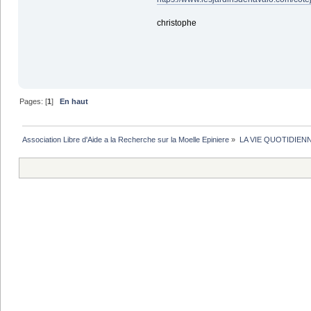
christophe
Pages: [
1
]
En haut
Association Libre d'Aide a la Recherche sur la Moelle Epiniere
»
LA VIE QUOTIDIEN