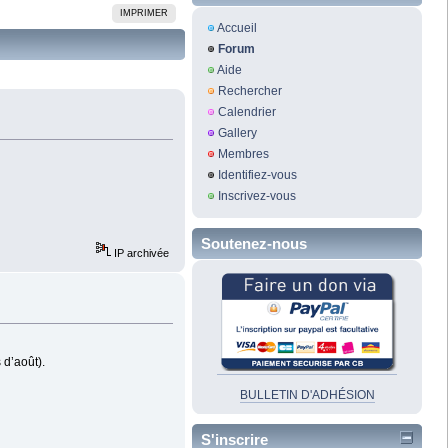
IMPRIMER
Accueil
Forum
Aide
Rechercher
Calendrier
Gallery
Membres
Identifiez-vous
Inscrivez-vous
Soutenez-nous
IP archivée
 d’août).
BULLETIN D'ADHÉSION
S'inscrire