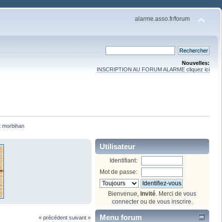
alarme.asso.fr/forum
Nouvelles:
INSCRIPTION AU FORUM ALARME cliquez ici
 morbihan
Utilisateur
Identifiant:
Mot de passe:
Bienvenue,
Invité
. Merci de
vous
connecter
ou de
vous inscrire
.
Menu forum
« précédent
suivant »