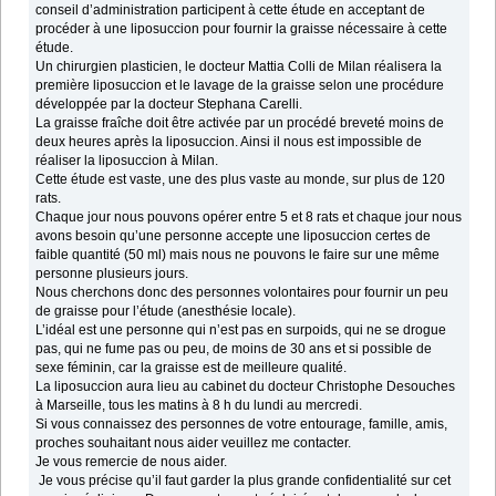
conseil d’administration participent à cette étude en acceptant de
procéder à une liposuccion pour fournir la graisse nécessaire à cette
étude.
Un chirurgien plasticien, le docteur Mattia Colli de Milan réalisera la
première liposuccion et le lavage de la graisse selon une procédure
développée par la docteur Stephana Carelli.
La graisse fraîche doit être activée par un procédé breveté moins de
deux heures après la liposuccion. Ainsi il nous est impossible de
réaliser la liposuccion à Milan.
Cette étude est vaste, une des plus vaste au monde, sur plus de 120
rats.
Chaque jour nous pouvons opérer entre 5 et 8 rats et chaque jour nous
avons besoin qu’une personne accepte une liposuccion certes de
faible quantité (50 ml) mais nous ne pouvons le faire sur une même
personne plusieurs jours.
Nous cherchons donc des personnes volontaires pour fournir un peu
de graisse pour l’étude (anesthésie locale).
L’idéal est une personne qui n’est pas en surpoids, qui ne se drogue
pas, qui ne fume pas ou peu, de moins de 30 ans et si possible de
sexe féminin, car la graisse est de meilleure qualité.
La liposuccion aura lieu au cabinet du docteur Christophe Desouches
à Marseille, tous les matins à 8 h du lundi au mercredi.
Si vous connaissez des personnes de votre entourage, famille, amis,
proches souhaitant nous aider veuillez me contacter.
Je vous remercie de nous aider.
Je vous précise qu’il faut garder la plus grande confidentialité sur cet