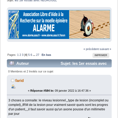
Sujet:
les 1er essais avec NEUROGEL
« précédent
suivant »
Pages:
1
2
3
[
4
]
5
6
...
27
En bas
IMPRIMER
Auteur
Sujet: les 1er essais avec
NEUROGEL (Lu 581160 fois)
0 Membres et 2 Invités sur ce sujet
farid
«
Réponse #584 le:
09 janvier 2022 à 16:47:36 »
3 choses a connaite: le niveau lesionnel,,,type de lesion (incomplet ou
complet),,IRM de la lesion pour vraiment savoir quels sont les progres
d'un patient,,,,il faut savoir aussi qu'un axone pousse d'un millimetre
par jour