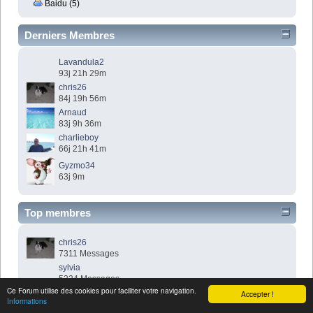
Baidu (5)
Derniers Membres
Lavandula2
93j 21h 29m
chris26
84j 19h 56m
Arnaud
83j 9h 36m
charlieboy
66j 21h 41m
Gyzmo34
63j 9m
Top membres
chris26
7311 Messages
sylvia
5224 Messages
Ce Forum utilise des cookies pour faciliter votre navigation.
gilles
Accepter !
Informations
5210 Messages