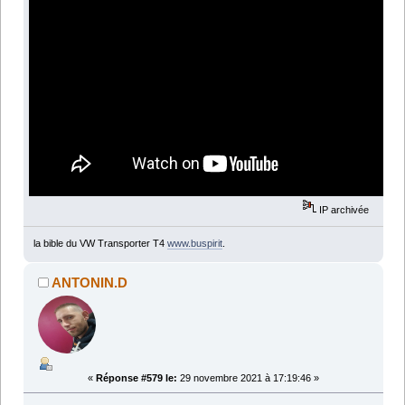
IP archivée
la bible du VW Transporter T4
www.buspirit
.
ANTONIN.D
«
Réponse #579 le:
29 novembre 2021 à 17:19:46 »