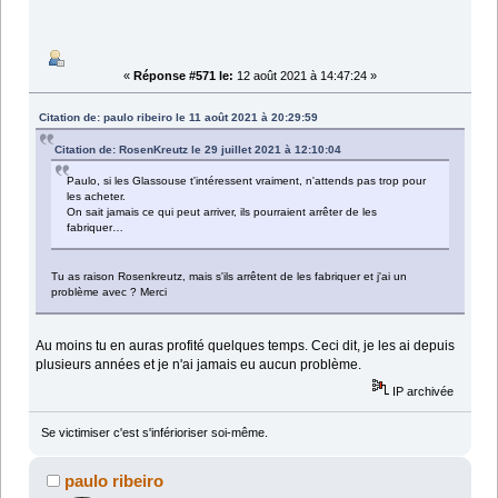
«
Réponse #571 le:
12 août 2021 à 14:47:24 »
Citation de: paulo ribeiro le 11 août 2021 à 20:29:59
Citation de: RosenKreutz le 29 juillet 2021 à 12:10:04
Paulo, si les Glassouse t'intéressent vraiment, n'attends pas trop pour
les acheter.
On sait jamais ce qui peut arriver, ils pourraient arrêter de les
fabriquer…
Tu as raison Rosenkreutz, mais s'ils arrêtent de les fabriquer et j'ai un
problème avec ? Merci
Au moins tu en auras profité quelques temps. Ceci dit, je les ai depuis
plusieurs années et je n'ai jamais eu aucun problème.
IP archivée
Se victimiser c'est s'inférioriser soi-même.
paulo ribeiro