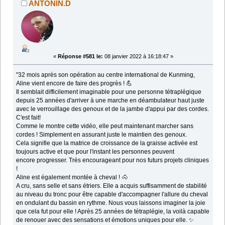
ANTONIN.D
«
Réponse #581 le:
08 janvier 2022 à 16:18:47 »
"32 mois après son opération au centre international de Kunming,
Aline vient encore de faire des progrès ! 💪
Il semblait difficilement imaginable pour une personne tétraplégique
depuis 25 années d'arriver à une marche en déambulateur haut juste
avec le verrouillage des genoux et de la jambe d'appui par des cordes.
C'est fait!
Comme le montre cette vidéo, elle peut maintenant marcher sans
cordes ! Simplement en assurant juste le maintien des genoux.
Cela signifie que la matrice de croissance de la graisse activée est
toujours active et que pour l'instant les personnes peuvent
encore progresser. Très encourageant pour nos futurs projets cliniques
!
Aline est également montée à cheval ! 🐴
A cru, sans selle et sans étriers. Elle a acquis suffisamment de stabilité
au niveau du tronc pour être capable d'accompagner l'allure du cheval
en ondulant du bassin en rythme. Nous vous laissons imaginer la joie
que cela fut pour elle ! Après 25 années de tétraplégie, la voilà capable
de renouer avec des sensations et émotions uniques pour elle. ✨