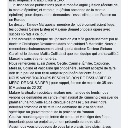
tissu adipeux et d'adjonction d'EPO.
3/ Disposer de publications pour le modèle aiguë ( lésion récente de
la moelle épinière) et chronique (lésion ancienne de la moelle
épinière) pour déposer des demandes d'essai clinique en France ou
en Europe.
Le docteur Tanguy Marqueste, membre de notre conseil scientifique,
les docteurs Céline Ersten et Maxime Bonnet ont déjà opéré avec
succès 45 rats à ce jour.
Cette nouvelle technique de liposuccion est faîte gracieusement par le
docteur Christophe Desouches dans son cabinet à Marseille. Nous le
remercions chaleureusement ainsi que la docteur Docteur Stefana
Carelli et le docteur Mattia Colli ainsi que son équipe qui ont travaillé à
Marseille sans être rémunérés.
Nous remercions aussi Diane, Cécile, Camille, Émilie, Capucine,
Melissa, Coline et Pascaline qui ont généreusement accepté de faire
don d'un peu de leur tissu adipeux pour débuter cette étude.
NOUS AVONS TOUJOURS BESOIN DE DON DE TISSU ADIPEUX,
MERCI DE NOUS AIDER ( pour rappel, femme de moins de 35 ans,
ICM autour de 22-23)
Malgré la situation sociétale, malgré nos manque de fonds nous
venons de demander au centre international de Kunming d'essayer de
planifier une nouvelle étude clinique de phase 1 bis avec notre
nouveau protocole et de faire une demande de visa sanitaire
spécifique au gouvernement de la province du Yunnan.
Cela va nous engager en terme de contrat et va exiger des fonds
importants pour ce projet largement présenté sur notre site.
Aussi nous vous proposons de vous faire plaisir, faire plaisir à vos