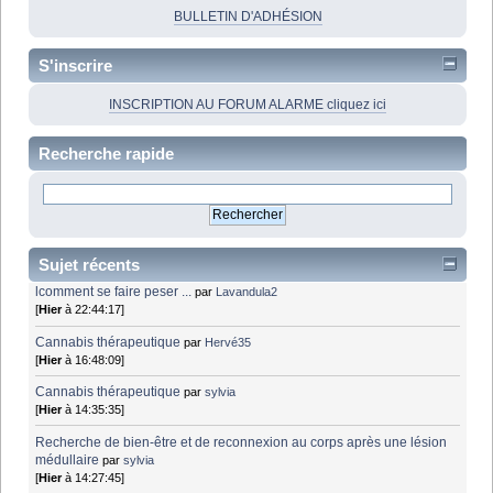
BULLETIN D'ADHÉSION
S'inscrire
INSCRIPTION AU FORUM ALARME cliquez ici
Recherche rapide
Sujet récents
lcomment se faire peser ...
par
Lavandula2
[
Hier
à 22:44:17]
Cannabis thérapeutique
par
Hervé35
[
Hier
à 16:48:09]
Cannabis thérapeutique
par
sylvia
[
Hier
à 14:35:35]
Recherche de bien-être et de reconnexion au corps après une lésion
médullaire
par
sylvia
[
Hier
à 14:27:45]