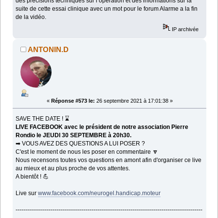
des précisions techniques sur l’opération et des informations sur la
suite de cette essai clinique avec un mot pour le forum Alarme a la fin
de la vidéo.
IP archivée
ANTONIN.D
«
Réponse #573 le:
26 septembre 2021 à 17:01:38 »
SAVE THE DATE ! ⌛️
LIVE FACEBOOK avec le président de notre association Pierre
Rondio le JEUDI 30 SEPTEMBRE à 20h30.
➡ VOUS AVEZ DES QUESTIONS A LUI POSER ?
C'est le moment de nous les poser en commentaire 🔽
Nous recensons toutes vos questions en amont afin d'organiser ce live
au mieux et au plus proche de vos attentes.
A bientôt ! 💪
Live sur
www.facebook.com/neurogel.handicap.moteur
------------------------------------------------------------------------------------------------
--------------------------------------------