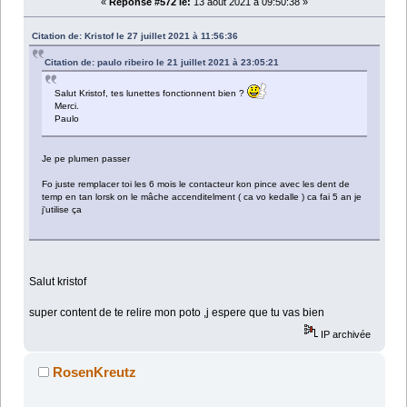
«
Réponse #572 le:
13 août 2021 à 09:50:38 »
Citation de: Kristof le 27 juillet 2021 à 11:56:36
Citation de: paulo ribeiro le 21 juillet 2021 à 23:05:21
Salut Kristof, tes lunettes fonctionnent bien ?
Merci.
Paulo
Je pe plumen passer
Fo juste remplacer toi les 6 mois le contacteur kon pince avec les dent de
temp en tan lorsk on le mâche accenditelment ( ca vo kedalle ) ca fai 5 an je
j'utilise ça
Salut kristof
super content de te relire mon poto ,j espere que tu vas bien
IP archivée
RosenKreutz