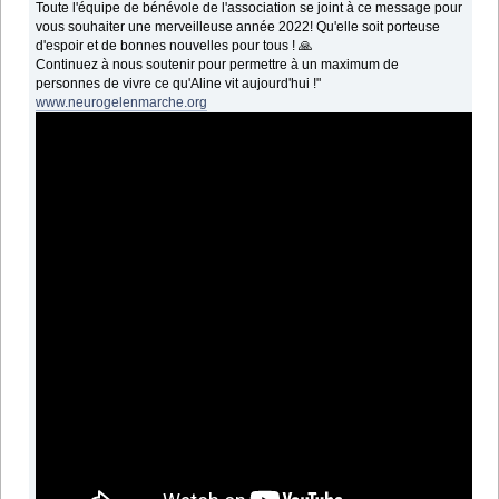
Toute l'équipe de bénévole de l'association se joint à ce message pour
vous souhaiter une merveilleuse année 2022! Qu'elle soit porteuse
d'espoir et de bonnes nouvelles pour tous ! 🙏
Continuez à nous soutenir pour permettre à un maximum de
personnes de vivre ce qu'Aline vit aujourd'hui !"
www.neurogelenmarche.org