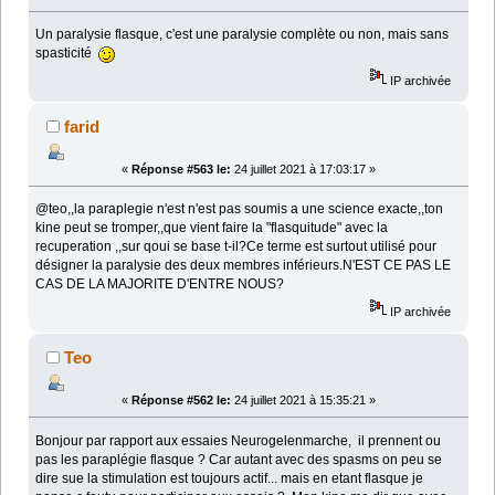
Un paralysie flasque, c'est une paralysie complète ou non, mais sans
spasticité
IP archivée
farid
«
Réponse #563 le:
24 juillet 2021 à 17:03:17 »
@teo,,la paraplegie n'est n'est pas soumis a une science exacte,,ton
kine peut se tromper,,que vient faire la "flasquitude" avec la
recuperation ,,sur qoui se base t-il?Ce terme est surtout utilisé pour
désigner la paralysie des deux membres inférieurs.N'EST CE PAS LE
CAS DE LA MAJORITE D'ENTRE NOUS?
IP archivée
Teo
«
Réponse #562 le:
24 juillet 2021 à 15:35:21 »
Bonjour par rapport aux essaies Neurogelenmarche, il prennent ou
pas les paraplégie flasque ? Car autant avec des spasms on peu se
dire sue la stimulation est toujours actif... mais en etant flasque je