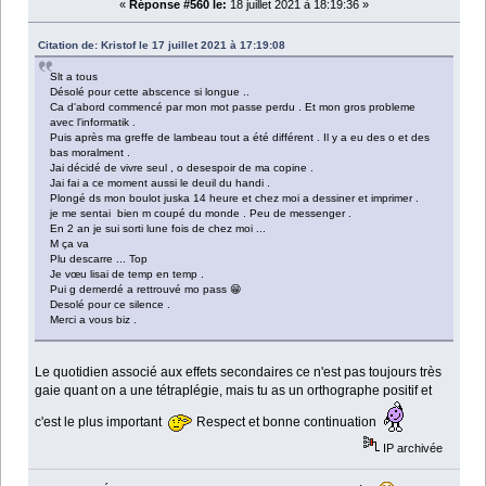
«
Réponse #560 le:
18 juillet 2021 à 18:19:36 »
Citation de: Kristof le 17 juillet 2021 à 17:19:08
Slt a tous
Désolé pour cette abscence si longue ..
Ca d'abord commencé par mon mot passe perdu . Et mon gros probleme
avec l'informatik .
Puis après ma greffe de lambeau tout a été différent . Il y a eu des o et des
bas moralment .
Jai décidé de vivre seul , o desespoir de ma copine .
Jai fai a ce moment aussi le deuil du handi .
Plongé ds mon boulot juska 14 heure et chez moi a dessiner et imprimer .
je me sentai bien m coupé du monde . Peu de messenger .
En 2 an je sui sorti lune fois de chez moi ...
M ça va
Plu descarre ... Top
Je vœu lisai de temp en temp .
Pui g demerdé a rettrouvé mo pass 😁
Desolé pour ce silence .
Merci a vous biz .
Le quotidien associé aux effets secondaires ce n'est pas toujours très
gaie quant on a une tétraplégie, mais tu as un orthographe positif et
c'est le plus important
Respect et bonne continuation
IP archivée