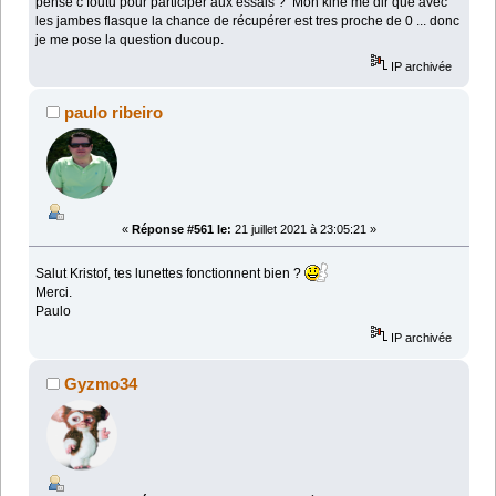
pense c foutu pour participer aux essais ? Mon kine me dir que avec
les jambes flasque la chance de récupérer est tres proche de 0 ... donc
je me pose la question ducoup.
IP archivée
paulo ribeiro
«
Réponse #561 le:
21 juillet 2021 à 23:05:21 »
Salut Kristof, tes lunettes fonctionnent bien ?
Merci.
Paulo
IP archivée
Gyzmo34