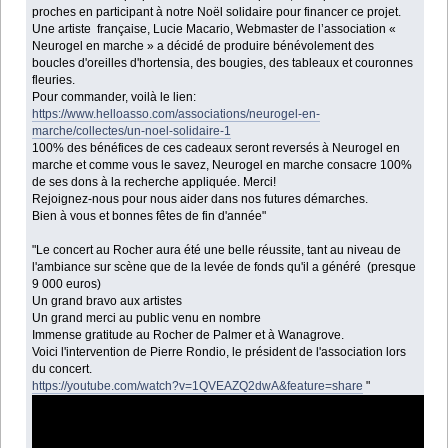
proches en participant à notre Noël solidaire pour financer ce projet.
Une artiste française, Lucie Macario, Webmaster de l’association «
Neurogel en marche » a décidé de produire bénévolement des
boucles d'oreilles d'hortensia, des bougies, des tableaux et couronnes
fleuries.
Pour commander, voilà le lien:
https://www.helloasso.com/associations/neurogel-en-
marche/collectes/un-noel-solidaire-1
100% des bénéfices de ces cadeaux seront reversés à Neurogel en
marche et comme vous le savez, Neurogel en marche consacre 100%
de ses dons à la recherche appliquée. Merci!
Rejoignez-nous pour nous aider dans nos futures démarches.
Bien à vous et bonnes fêtes de fin d'année"
"Le concert au Rocher aura été une belle réussite, tant au niveau de
l'ambiance sur scène que de la levée de fonds qu'il a généré (presque
9 000 euros)
Un grand bravo aux artistes
Un grand merci au public venu en nombre
Immense gratitude au Rocher de Palmer et à Wanagrove.
Voici l'intervention de Pierre Rondio, le président de l'association lors
du concert.
https://youtube.com/watch?v=1QVEAZQ2dwA&feature=share
"