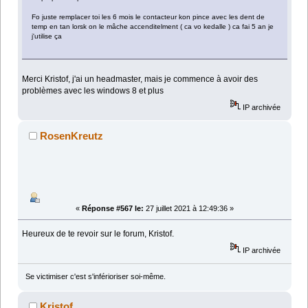
Fo juste remplacer toi les 6 mois le contacteur kon pince avec les dent de
temp en tan lorsk on le mâche accenditelment ( ca vo kedalle ) ca fai 5 an je
j'utilise ça
Merci Kristof, j'ai un headmaster, mais je commence à avoir des
problèmes avec les windows 8 et plus
IP archivée
RosenKreutz
«
Réponse #567 le:
27 juillet 2021 à 12:49:36 »
Heureux de te revoir sur le forum, Kristof.
IP archivée
Se victimiser c'est s'inférioriser soi-même.
Kristof