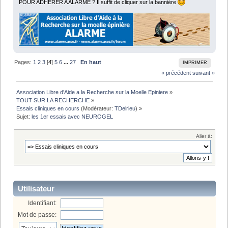
POUR ADHÉRER A ALARME ? Il suffit de cliquer sur la bannière
Pages:
1
2
3
[
4
]
5
6
...
27
En haut
IMPRIMER
« précédent
suivant »
Association Libre d'Aide a la Recherche sur la Moelle Epiniere
»
TOUT SUR LA RECHERCHE
»
Essais cliniques en cours
(Modérateur:
TDelrieu
) »
Sujet:
les 1er essais avec NEUROGEL
Aller à:
Utilisateur
Identifiant:
Mot de passe: