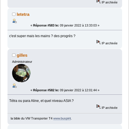
IP archivée
letetra
«
Réponse #583 le:
09 janvier 2022 à 13:33:03 »
c'est super mais les mains ? des progrès ?
IP archivée
gilles
Administrateur
«
Réponse #582 le:
09 janvier 2022 à 12:01:44 »
Tétra ou para Aline, et quel niveau ASIA ?
IP archivée
la bible du VW Transporter T4
www.buspirit
.