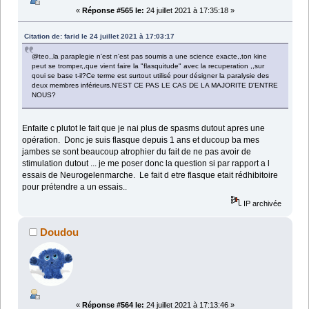
«
Réponse #565 le:
24 juillet 2021 à 17:35:18 »
Citation de: farid le 24 juillet 2021 à 17:03:17
@teo,,la paraplegie n'est n'est pas soumis a une science exacte,,ton kine
peut se tromper,,que vient faire la "flasquitude" avec la recuperation ,,sur
qoui se base t-il?Ce terme est surtout utilisé pour désigner la paralysie des
deux membres inférieurs.N'EST CE PAS LE CAS DE LA MAJORITE D'ENTRE
NOUS?
Enfaite c plutot le fait que je nai plus de spasms dutout apres une
opération. Donc je suis flasque depuis 1 ans et ducoup ba mes
jambes se sont beaucoup atrophier du fait de ne pas avoir de
stimulation dutout ... je me poser donc la question si par rapport a l
essais de Neurogelenmarche. Le fait d etre flasque etait rédhibitoire
pour prétendre a un essais..
IP archivée
Doudou
«
Réponse #564 le:
24 juillet 2021 à 17:13:46 »