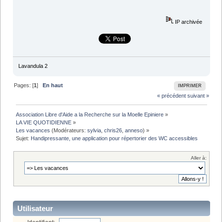
IP archivée
Lavandula 2
Pages: [
1
]
En haut
IMPRIMER
« précédent
suivant »
Association Libre d'Aide a la Recherche sur la Moelle Epiniere
»
LA VIE QUOTIDIENNE
»
Les vacances
(Modérateurs:
sylvia
,
chris26
,
anneso
) »
Sujet:
Handipressante, une application pour répertorier des WC accessibles
Aller à:
Utilisateur