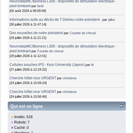
NeurostepMC/Bioness L300 : dispositifs de stimulation électrique -
pied tombant
par
farid
[02 août 2026 à 08:09:06]
Informations suite au décès de T Delrieu notre président .
par
gilles
[30 juillet 2026 à 11:47:14]
Des nouvelles de notre président
par
Couette de cheval
[29 juillet 2026 à 11:21:21]
NeurostepMC/Bioness L300 : dispositifs de stimulation électrique -
pied tombant
par
Couette de cheval
[29 juillet 2026 à 11:12:41]
Cellules souches iPS - Keio University (Japon)
par
fti
[27 juillet 2026 à 12:24:22]
Cherche hôtel nice URGENT
par
christinne
[24 juillet 2026 à 15:59:24]
Cherche hôtel nice URGENT
par
christinne
[24 juillet 2026 à 15:56:46]
Qui est en ligne
Invités: 528
Robots: 7
Caché: 0
Membres: 1