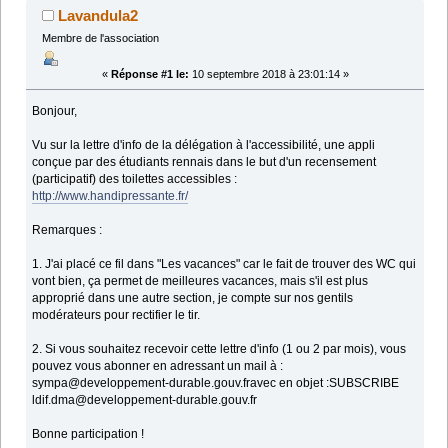
Lavandula2
Membre de l'association
«
Réponse #1 le:
10 septembre 2018 à 23:01:14 »
Bonjour,
Vu sur la lettre d'info de la délégation à l'accessibilité, une appli
conçue par des étudiants rennais dans le but d'un recensement
(participatif) des toilettes accessibles :
http://www.handipressante.fr/
Remarques :
1. J'ai placé ce fil dans "Les vacances" car le fait de trouver des WC qui
vont bien, ça permet de meilleures vacances, mais s'il est plus
approprié dans une autre section, je compte sur nos gentils
modérateurs pour rectifier le tir.
2. Si vous souhaitez recevoir cette lettre d'info (1 ou 2 par mois), vous
pouvez vous abonner en adressant un mail à :
sympa@developpement-durable.gouv.fravec en objet :SUBSCRIBE
ldif.dma@developpement-durable.gouv.fr
Bonne participation !