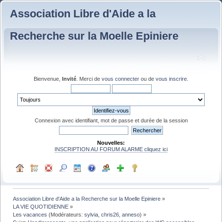
Association Libre d'Aide a la
Recherche sur la Moelle Epiniere
Bienvenue,
Invité
. Merci de
vous connecter
ou de
vous inscrire
.
Connexion avec identifiant, mot de passe et durée de la session
Nouvelles:
INSCRIPTION AU FORUM ALARME cliquez ici
Association Libre d'Aide a la Recherche sur la Moelle Epiniere
»
LA VIE QUOTIDIENNE
»
Les vacances
(Modérateurs:
sylvia
,
chris26
,
anneso
) »