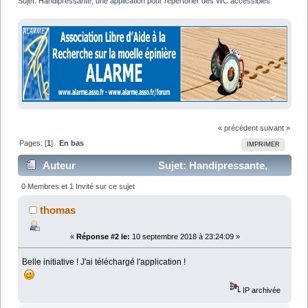
Sujet:
Handipressante, une application pour répertorier des WC accessibles
« précédent
suivant »
Pages: [
1
]
En bas
IMPRIMER
Auteur
Sujet: Handipressante,
une application pour répertorier des WC accessibles
0 Membres et 1 Invité sur ce sujet
(Lu 6937 fois)
thomas
«
Réponse #2 le:
10 septembre 2018 à 23:24:09 »
Belle initiative ! J'ai téléchargé l'application !
IP archivée