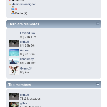
Membres en ligne
:
fti
Baidu (7)
Derniers Membres
Lavandula2
93j 21h 11m
chris26
84j 19h 56m
Arnaud
83j 9h 36m
charlieboy
66j 21h 40m
Gyzmo34
63j 9m
Top membres
chris26
7311 Messages
gilles