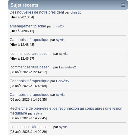
Sujet récents
Des nouvelles de notre président
par
chris26
[
Hier
à 20:13:34]
aménagement piscine
par
chris26
[
Hier
à 20:06:13]
Cannabis thérapeutique
par
sylvia
[
Hier
à 12:48:43]
lcomment se faire peser ...
par
sylvia
[
Hier
à 12:46:37]
lcomment se faire peser ...
par
Lavandula2
[08 août 2026 à 22:44:17]
Cannabis thérapeutique
par
Hervé35
[08 août 2026 à 16:48:09]
Cannabis thérapeutique
par
sylvia
[08 août 2026 à 14:35:35]
Recherche de bien-être et de reconnexion au corps après une lésion
médullaire
par
sylvia
[08 août 2026 à 14:27:45]
lcomment se faire peser ...
par
sylvia
[08 août 2026 à 14:20:29]