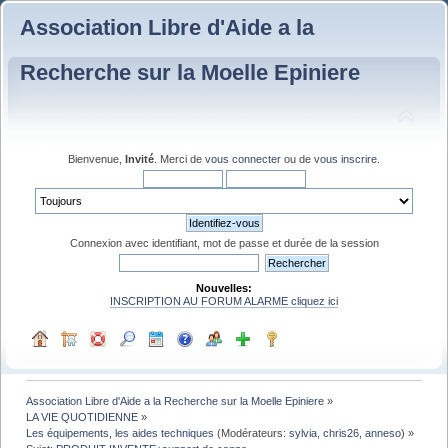
Association Libre d'Aide a la
Recherche sur la Moelle Epiniere
Bienvenue,
Invité
. Merci de
vous connecter
ou de
vous inscrire
.
Connexion avec identifiant, mot de passe et durée de la session
Nouvelles:
INSCRIPTION AU FORUM ALARME cliquez ici
Association Libre d'Aide a la Recherche sur la Moelle Epiniere
»
LA VIE QUOTIDIENNE
»
Les équipements, les aides techniques
(Modérateurs:
sylvia
,
chris26
,
anneso
) »