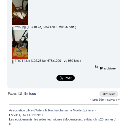
trot5.jpg
(113.18 ko, 675x1200 - vu 937 fois.)
TROT4.jpg
(102.26 ko, 675x1200 - vu 930 fois.)
IP archivée
Pages: [
1
]
En haut
IMPRIMER
« précédent
suivant »
Association Libre d'Aide a la Recherche sur la Moelle Epiniere
»
LA VIE QUOTIDIENNE
»
Les équipements, les aides techniques
(Modérateurs:
sylvia
,
chris26
,
anneso
)
»