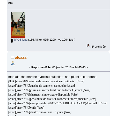
bm
TROT4.jpg
(166.48 ko, 675x1200 - vu 1064 fois.)
IP archivée
alcazar
«
Réponse #1 le:
06 janvier 2018 à 14:45:45 »
mon attache marche avec fauteuil pliant non pliant et carbonne
plus
[size=78%]attache de canne couché sur trotinette [/size]
[/size][size=78%]attache de canne en cahoutcho [/size]
[/size][size=78%]je suis au meme tartif que l'attache Qstraint [/size]
[/size][size=78%]chargeur alume cigare disponible [/size]
[/size][size=78%]possibilité de fixé sur l'attache :lumiere,enceinte [/size]
[/size][size=78%]mon portable 0684777377 ERICALCAZAR@hotmail.fr[/size]
[/size][size=78%]voila [/size]
[/size][size=78%]d'autre photo dans 15 jours [/size]