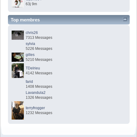
63j 9m
Top membres
chris26
7313 Messages
sylvia
5226 Messages
gilles
5210 Messages
TDelrieu
4142 Messages
farid
1408 Messages
Lavandula2
1326 Messages
terryfrogger
1232 Messages