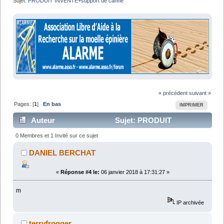
Sujet:
PRODUIT INVENTE+support de canne 
« précédent
suivant »
Pages: [
1
]
En bas
IMPRIMER
Auteur
Sujet: PRODUIT
INVENTE+support de canne (Lu 11156 fois)
0 Membres et 1 Invité sur ce sujet
DANIEL BERCHAT
«
Réponse #4 le:
06 janvier 2018 à 17:31:27 »
m
IP archivée
terryfrogger