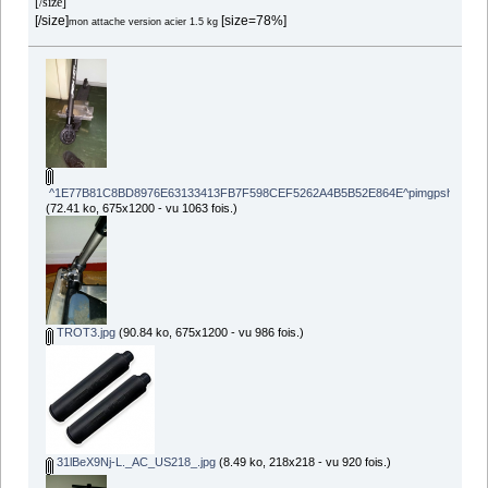
[/size]
[/size]
[size=78%]
mon attache version acier 1.5 kg
^1E77B81C8BD8976E63133413FB7F598CEF5262A4B5B52E864E^pimgpsh_fullsize_
(72.41 ko, 675x1200 - vu 1063 fois.)
TROT3.jpg
(90.84 ko, 675x1200 - vu 986 fois.)
31lBeX9Nj-L._AC_US218_.jpg
(8.49 ko, 218x218 - vu 920 fois.)