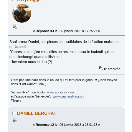
«
Réponse #3 le:
06 janvier 2018 à 17:25:27 »
Sauf erreur Daniel, ces pieces sont solidaires de la fixation mais pas
du fauteuil.
D'apres ce que j'en vois, elles ne restent pas sur le fauteuil qui est
donc inchangé quand utilisé seul.
L'inventeur nous le dira (?)
IP archivée
C'est pas une balle dans le coude qui m' fera plier le genou !! (John Wayne
dans "Fort Alamo", 1948)
"acces libre" mon boulot:
www.acceslibre.eu
et l'assoce ou je "bénévole":
www.caphandi-asso.fr
Thierry
DANIEL BERCHAT
«
Réponse #2 le:
06 janvier 2018 à 15:01:13 »