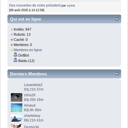
Des nouvelles de notre président
par
sylvia
[08 août 2026 à 14:12:58]
Qui est en ligne
Invités: 947
Robots: 13
Caché: 0
Membres: 0
Membres en ligne
:
DotBot
Baidu (12)
Derniers Membres
Lavandula2
93j 21h 37m
chris26
84j 20h 16m
Arnaud
83j 9h 36m
charlieboy
66j 21h 41m
Gyzmo34