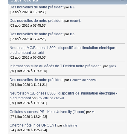
Des nouvelles de notre président
par
Isa
[03 août 2026 à 15:20:30]
Des nouvelles de notre président
par
misterjp
[03 août 2026 à 07:45:53]
Des nouvelles de notre président
par
Isa
[02 août 2026 à 17:42:25]
NeurostepMC/Bioness L300 : dispositifs de stimulation électrique -
pied tombant
par
farid
[02 août 2026 à 08:09:06]
Informations suite au décès de T Delrieu notre président .
par
gilles
[30 juillet 2026 à 11:47:14]
Des nouvelles de notre président
par
Couette de cheval
[29 juillet 2026 à 11:21:21]
NeurostepMC/Bioness L300 : dispositifs de stimulation électrique -
pied tombant
par
Couette de cheval
[29 juillet 2026 à 11:12:41]
Cellules souches iPS - Keio University (Japon)
par
fti
[27 juillet 2026 à 12:24:22]
Cherche hôtel nice URGENT
par
christinne
[24 juillet 2026 à 15:59:24]