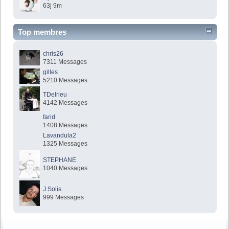
63j 9m
Top membres
chris26
7311 Messages
gilles
5210 Messages
TDelrieu
4142 Messages
farid
1408 Messages
Lavandula2
1325 Messages
STEPHANE
1040 Messages
J.Solis
999 Messages