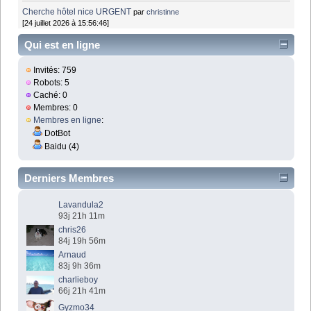
Cherche hôtel nice URGENT
par
christinne
[24 juillet 2026 à 15:56:46]
Qui est en ligne
Invités: 759
Robots: 5
Caché: 0
Membres: 0
Membres en ligne
:
DotBot
Baidu (4)
Derniers Membres
Lavandula2
93j 21h 11m
chris26
84j 19h 56m
Arnaud
83j 9h 36m
charlieboy
66j 21h 41m
Gyzmo34