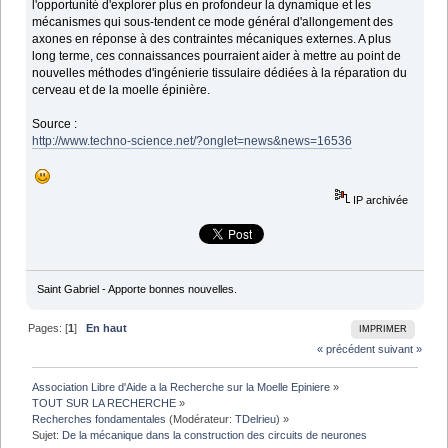
l'opportunité d'explorer plus en profondeur la dynamique et les
mécanismes qui sous-tendent ce mode général d'allongement des
axones en réponse à des contraintes mécaniques externes. A plus
long terme, ces connaissances pourraient aider à mettre au point de
nouvelles méthodes d'ingénierie tissulaire dédiées à la réparation du
cerveau et de la moelle épinière.
Source :
http://www.techno-science.net/?onglet=news&news=16536
IP archivée
Saint Gabriel - Apporte bonnes nouvelles.
Pages: [
1
]
En haut
IMPRIMER
« précédent
suivant »
Association Libre d'Aide a la Recherche sur la Moelle Epiniere
»
TOUT SUR LA RECHERCHE
»
Recherches fondamentales
(Modérateur:
TDelrieu
) »
Sujet:
De la mécanique dans la construction des circuits de neurones 