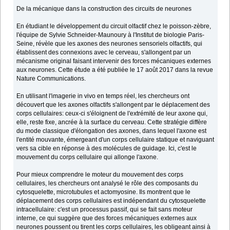
De la mécanique dans la construction des circuits de neurones
En étudiant le développement du circuit olfactif chez le poisson-zèbre,
l'équipe de Sylvie Schneider-Maunoury à l'Institut de biologie Paris-
Seine, révèle que les axones des neurones sensoriels olfactifs, qui
établissent des connexions avec le cerveau, s'allongent par un
mécanisme original faisant intervenir des forces mécaniques externes
aux neurones. Cette étude a été publiée le 17 août 2017 dans la revue
Nature Communications.
En utilisant l'imagerie in vivo en temps réel, les chercheurs ont
découvert que les axones olfactifs s'allongent par le déplacement des
corps cellulaires: ceux-ci s'éloignent de l'extrémité de leur axone qui,
elle, reste fixe, ancrée à la surface du cerveau. Cette stratégie diffère
du mode classique d'élongation des axones, dans lequel l'axone est
l'entité mouvante, émergeant d'un corps cellulaire statique et naviguant
vers sa cible en réponse à des molécules de guidage. Ici, c'est le
mouvement du corps cellulaire qui allonge l'axone.
Pour mieux comprendre le moteur du mouvement des corps
cellulaires, les chercheurs ont analysé le rôle des composants du
cytosquelette, microtubules et actomyosine. Ils montrent que le
déplacement des corps cellulaires est indépendant du cytosquelette
intracellulaire: c'est un processus passif, qui se fait sans moteur
interne, ce qui suggère que des forces mécaniques externes aux
neurones poussent ou tirent les corps cellulaires, les obligeant ainsi à