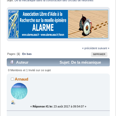
Sujet:
De la mécanique dans la construction des circuits de neurones 
« précédent
suivant »
Pages: [
1
]
En bas
IMPRIMER
Auteur
Sujet: De la mécanique
dans la construction des circuits de neurones (Lu
0 Membres et 1 Invité sur ce sujet
8317 fois)
Arnaud
«
Réponse #1 le:
23 août 2017 à 09:54:07 »