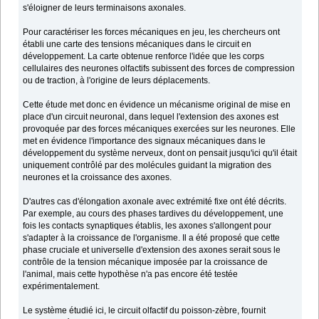
s'éloigner de leurs terminaisons axonales.
Pour caractériser les forces mécaniques en jeu, les chercheurs ont
établi une carte des tensions mécaniques dans le circuit en
développement. La carte obtenue renforce l'idée que les corps
cellulaires des neurones olfactifs subissent des forces de compression
ou de traction, à l'origine de leurs déplacements.
Cette étude met donc en évidence un mécanisme original de mise en
place d'un circuit neuronal, dans lequel l'extension des axones est
provoquée par des forces mécaniques exercées sur les neurones. Elle
met en évidence l'importance des signaux mécaniques dans le
développement du système nerveux, dont on pensait jusqu'ici qu'il était
uniquement contrôlé par des molécules guidant la migration des
neurones et la croissance des axones.
D'autres cas d'élongation axonale avec extrémité fixe ont été décrits.
Par exemple, au cours des phases tardives du développement, une
fois les contacts synaptiques établis, les axones s'allongent pour
s'adapter à la croissance de l'organisme. Il a été proposé que cette
phase cruciale et universelle d'extension des axones serait sous le
contrôle de la tension mécanique imposée par la croissance de
l'animal, mais cette hypothèse n'a pas encore été testée
expérimentalement.
Le système étudié ici, le circuit olfactif du poisson-zèbre, fournit