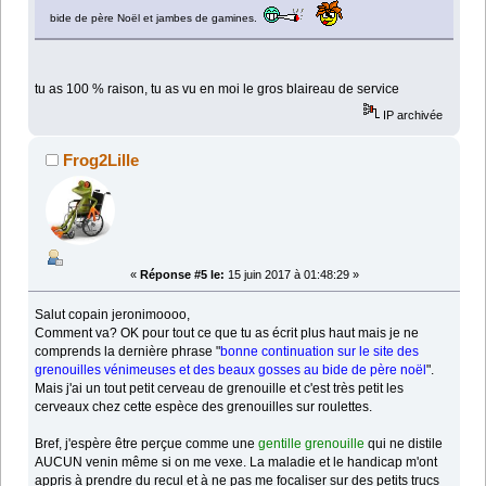
bide de père Noël et jambes de gamines.
tu as 100 % raison, tu as vu en moi le gros blaireau de service
IP archivée
Frog2Lille
«
Réponse #5 le:
15 juin 2017 à 01:48:29 »
Salut copain jeronimoooo,
Comment va? OK pour tout ce que tu as écrit plus haut mais je ne
comprends la dernière phrase "
bonne continuation sur le site des
grenouilles vénimeuses et des beaux gosses au bide de père noël
".
Mais j'ai un tout petit cerveau de grenouille et c'est très petit les
cerveaux chez cette espèce des grenouilles sur roulettes.
Bref, j'espère être perçue comme une
gentille grenouille
qui ne distile
AUCUN venin même si on me vexe. La maladie et le handicap m'ont
appris à prendre du recul et à ne pas me focaliser sur des petits trucs