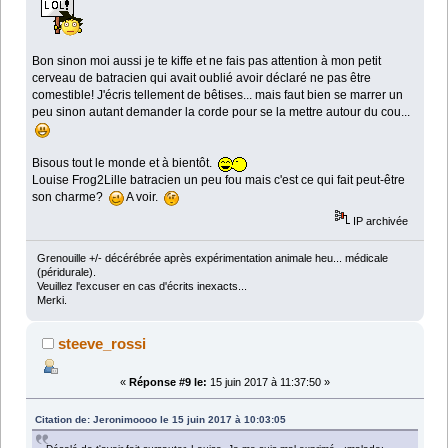
Bon sinon moi aussi je te kiffe et ne fais pas attention à mon petit
cerveau de batracien qui avait oublié avoir déclaré ne pas être
comestible! J'écris tellement de bêtises... mais faut bien se marrer un
peu sinon autant demander la corde pour se la mettre autour du cou...
Bisous tout le monde et à bientôt.
Louise Frog2Lille batracien un peu fou mais c'est ce qui fait peut-être
son charme?
A voir.
IP archivée
Grenouille +/- décérébrée après expérimentation animale heu... médicale
(péridurale).
Veuillez l'excuser en cas d'écrits inexacts...
Merki.
steeve_rossi
«
Réponse #9 le:
15 juin 2017 à 11:37:50 »
Citation de: Jeronimoooo le 15 juin 2017 à 10:03:05