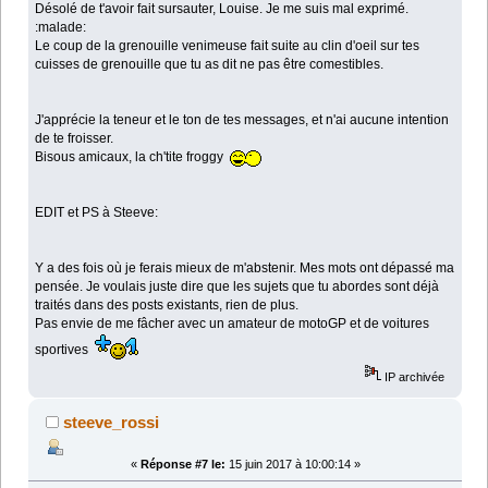
Désolé de t'avoir fait sursauter, Louise. Je me suis mal exprimé.
:malade:
Le coup de la grenouille venimeuse fait suite au clin d'oeil sur tes
cuisses de grenouille que tu as dit ne pas être comestibles.
J'apprécie la teneur et le ton de tes messages, et n'ai aucune intention
de te froisser.
Bisous amicaux, la ch'tite froggy
EDIT et PS à Steeve:
Y a des fois où je ferais mieux de m'abstenir. Mes mots ont dépassé ma
pensée. Je voulais juste dire que les sujets que tu abordes sont déjà
traités dans des posts existants, rien de plus.
Pas envie de me fâcher avec un amateur de motoGP et de voitures
sportives
IP archivée
steeve_rossi
«
Réponse #7 le:
15 juin 2017 à 10:00:14 »