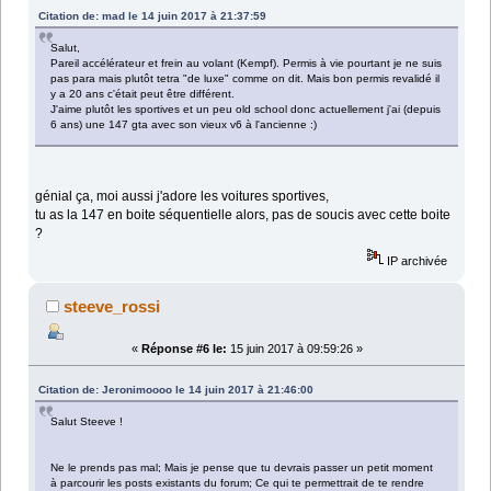
Citation de: mad le 14 juin 2017 à 21:37:59
Salut,
Pareil accélérateur et frein au volant (Kempf). Permis à vie pourtant je ne suis
pas para mais plutôt tetra "de luxe" comme on dit. Mais bon permis revalidé il
y a 20 ans c'était peut être différent.
J'aime plutôt les sportives et un peu old school donc actuellement j'ai (depuis
6 ans) une 147 gta avec son vieux v6 à l'ancienne :)
génial ça, moi aussi j'adore les voitures sportives,
tu as la 147 en boite séquentielle alors, pas de soucis avec cette boite
?
IP archivée
steeve_rossi
«
Réponse #6 le:
15 juin 2017 à 09:59:26 »
Citation de: Jeronimoooo le 14 juin 2017 à 21:46:00
Salut Steeve !
Ne le prends pas mal; Mais je pense que tu devrais passer un petit moment
à parcourir les posts existants du forum; Ce qui te permettrait de te rendre