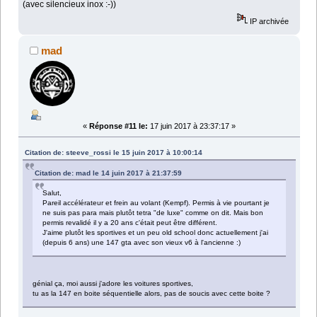
(avec silencieux inox :-))
IP archivée
mad
«
Réponse #11 le:
17 juin 2017 à 23:37:17 »
Citation de: steeve_rossi le 15 juin 2017 à 10:00:14
Citation de: mad le 14 juin 2017 à 21:37:59
Salut,
Pareil accélérateur et frein au volant (Kempf). Permis à vie pourtant je
ne suis pas para mais plutôt tetra "de luxe" comme on dit. Mais bon
permis revalidé il y a 20 ans c'était peut être différent.
J'aime plutôt les sportives et un peu old school donc actuellement j'ai
(depuis 6 ans) une 147 gta avec son vieux v6 à l'ancienne :)
génial ça, moi aussi j'adore les voitures sportives,
tu as la 147 en boite séquentielle alors, pas de soucis avec cette boite ?