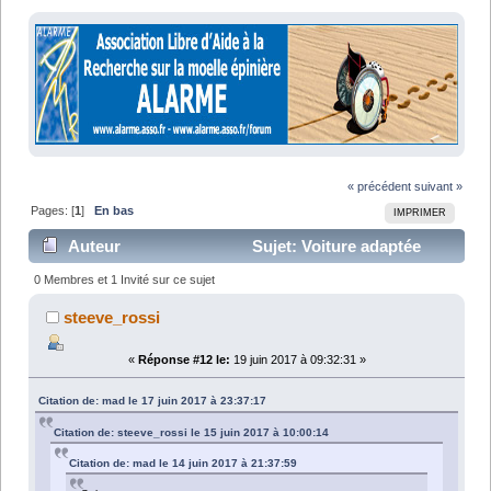
« précédent
suivant »
Pages: [
1
]
En bas
IMPRIMER
Auteur
Sujet: Voiture adaptée
handicap (Lu 14377 fois)
0 Membres et 1 Invité sur ce sujet
steeve_rossi
«
Réponse #12 le:
19 juin 2017 à 09:32:31 »
Citation de: mad le 17 juin 2017 à 23:37:17
Citation de: steeve_rossi le 15 juin 2017 à 10:00:14
Citation de: mad le 14 juin 2017 à 21:37:59