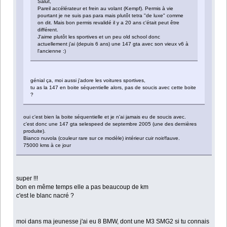
Salut,
Pareil accélérateur et frein au volant (Kempf). Permis à vie
pourtant je ne suis pas para mais plutôt tetra "de luxe" comme
on dit. Mais bon permis revalidé il y a 20 ans c'était peut être
différent.
J'aime plutôt les sportives et un peu old school donc
actuellement j'ai (depuis 6 ans) une 147 gta avec son vieux v6 à
l'ancienne :)
génial ça, moi aussi j'adore les voitures sportives,
tu as la 147 en boite séquentielle alors, pas de soucis avec cette boite
?
oui c'est bien la boite séquentielle et je n'ai jamais eu de soucis avec.
c'est donc une 147 gta selespeed de septembre 2005 (une des dernières
produite).
Bianco nuvola (couleur rare sur ce modèle) intérieur cuir noir/fauve.
75000 kms à ce jour
super !!!
bon en même temps elle a pas beaucoup de km
c'est le blanc nacré ?
moi dans ma jeunesse j'ai eu 8 BMW, dont une M3 SMG2 si tu connais