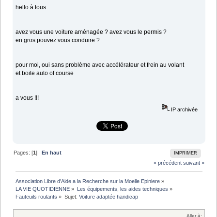
hello à tous
avez vous une voiture aménagée ? avez vous le permis ?
en gros pouvez vous conduire ?
pour moi, oui sans problème avec accélérateur et frein au volant
et boite auto of course
a vous !!!
IP archivée
Pages: [
1
]
En haut
IMPRIMER
« précédent
suivant »
Association Libre d'Aide a la Recherche sur la Moelle Epiniere
»
LA VIE QUOTIDIENNE
»
Les équipements, les aides techniques
»
Fauteuils roulants
»
Sujet:
Voiture adaptée handicap
Aller à: