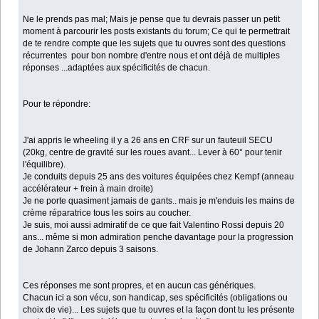
Ne le prends pas mal; Mais je pense que tu devrais passer un petit
moment à parcourir les posts existants du forum; Ce qui te permettrait
de te rendre compte que les sujets que tu ouvres sont des questions
récurrentes pour bon nombre d'entre nous et ont déjà de multiples
réponses ...adaptées aux spécificités de chacun.
Pour te répondre:
J'ai appris le wheeling il y a 26 ans en CRF sur un fauteuil SECU
(20kg, centre de gravité sur les roues avant... Lever à 60° pour tenir
l'équilibre).
Je conduits depuis 25 ans des voitures équipées chez Kempf (anneau
accélérateur + frein à main droite)
Je ne porte quasiment jamais de gants.. mais je m'enduis les mains de
crème réparatrice tous les soirs au coucher.
Je suis, moi aussi admiratif de ce que fait Valentino Rossi depuis 20
ans... même si mon admiration penche davantage pour la progression
de Johann Zarco depuis 3 saisons.
Ces réponses me sont propres, et en aucun cas génériques.
Chacun ici a son vécu, son handicap, ses spécificités (obligations ou
choix de vie)... Les sujets que tu ouvres et la façon dont tu les présente