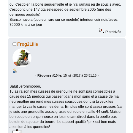
oui c'est bien la boite séquentielle et je n'ai jamais eu de soucis avec.
c'est donc une 147 gta selespeed de septembre 2005 (une des
dernières produite).
Bianco nuvola (couleur rare sur ce modèle) intérieur cuir noir/fauve.
75000 kms à ce jour
IP archivée
Frog2Lille
«
Réponse #10 le:
15 juin 2017 à 23:51:16 »
Salut Jeronimoooo,
Tu as raison mes cuisses de grenouille ne sont pas comestibles à
cause des 15 médocs qui passent dans mon sang et à cause de ma
neuropathie qui rend mes cuisses spastiques donc si tu veux les
manger tu vas te casser les dents. En plus elle sont assez grosses (car
je suis une grenouille assez grasse qui roule en taille 44 cm!). Mais un
bon coup de tronçonneuse en les mettant direct dans la poelle pas
besoin de rajouter du beurre. Le rapport qualité / prix est bon mais
attention à tes quenottes!