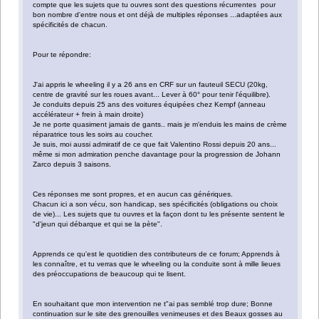
compte que les sujets que tu ouvres sont des questions récurrentes pour
bon nombre d'entre nous et ont déjà de multiples réponses ...adaptées aux
spécificités de chacun.
Pour te répondre:
J'ai appris le wheeling il y a 26 ans en CRF sur un fauteuil SECU (20kg,
centre de gravité sur les roues avant... Lever à 60° pour tenir l'équilibre).
Je conduits depuis 25 ans des voitures équipées chez Kempf (anneau
accélérateur + frein à main droite)
Je ne porte quasiment jamais de gants.. mais je m'enduis les mains de crème
réparatrice tous les soirs au coucher.
Je suis, moi aussi admiratif de ce que fait Valentino Rossi depuis 20 ans...
même si mon admiration penche davantage pour la progression de Johann
Zarco depuis 3 saisons.
Ces réponses me sont propres, et en aucun cas génériques.
Chacun ici a son vécu, son handicap, ses spécificités (obligations ou choix
de vie)... Les sujets que tu ouvres et la façon dont tu les présente sentent le
"d'jeun qui débarque et qui se la pète".
Apprends ce qu'est le quotidien des contributeurs de ce forum; Apprends à
les connaître, et tu verras que le wheeling ou la conduite sont à mille lieues
des préoccupations de beaucoup qui te lisent.
En souhaitant que mon intervention ne t"ai pas semblé trop dure; Bonne
continuation sur le site des grenouilles venimeuses et des Beaux gosses au