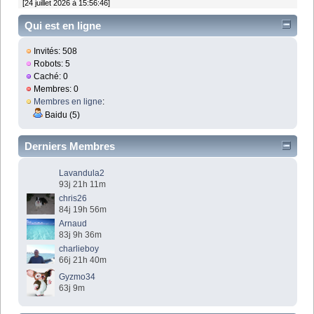
[24 juillet 2026 à 15:56:46]
Qui est en ligne
Invités: 508
Robots: 5
Caché: 0
Membres: 0
Membres en ligne
:
Baidu (5)
Derniers Membres
Lavandula2
93j 21h 11m
chris26
84j 19h 56m
Arnaud
83j 9h 36m
charlieboy
66j 21h 40m
Gyzmo34
63j 9m