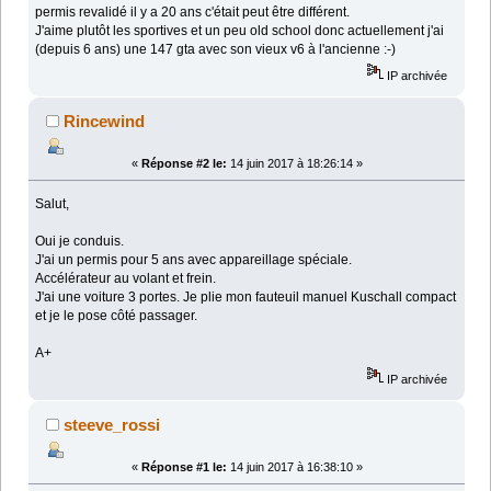
permis revalidé il y a 20 ans c'était peut être différent.
J'aime plutôt les sportives et un peu old school donc actuellement j'ai
(depuis 6 ans) une 147 gta avec son vieux v6 à l'ancienne :-)
IP archivée
Rincewind
«
Réponse #2 le:
14 juin 2017 à 18:26:14 »
Salut,
Oui je conduis.
J'ai un permis pour 5 ans avec appareillage spéciale.
Accélérateur au volant et frein.
J'ai une voiture 3 portes. Je plie mon fauteuil manuel Kuschall compact
et je le pose côté passager.
A+
IP archivée
steeve_rossi
«
Réponse #1 le:
14 juin 2017 à 16:38:10 »