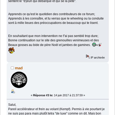
sentent le "d'jeun qui débarque et qui se la pète".
Apprends ce qu'est le quotidien des contributeurs de ce forum;
Apprends à les connaître, et tu verras que le wheeling ou la conduite
sont à mille lieues des préoccupations de beaucoup qui te lisent.
En souhaitant que mon intervention ne t"ai pas semblé trop dure;
Bonne continuation sur le site des grenouilles venimeuses et des
Beaux gosses au bide de père Noël et jambes de gamines.
IP archivée
mad
«
Réponse #3 le:
14 juin 2017 à 21:37:59 »
Salut,
Pareil accélérateur et frein au volant (Kempf). Permis à vie pourtant je
ne suis pas para mais plutôt tetra "de luxe" comme on dit. Mais bon