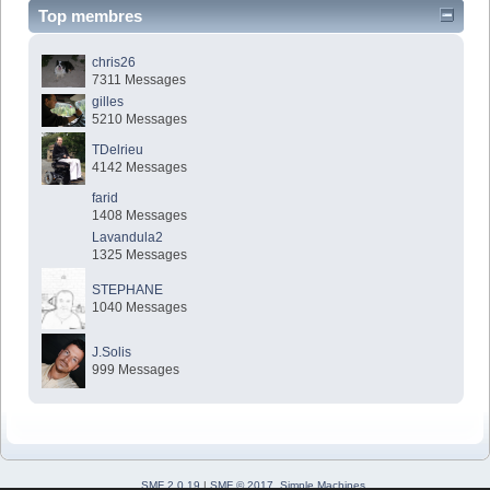
Top membres
chris26
7311 Messages
gilles
5210 Messages
TDelrieu
4142 Messages
farid
1408 Messages
Lavandula2
1325 Messages
STEPHANE
1040 Messages
J.Solis
999 Messages
SMF 2.0.19
|
SMF © 2017
,
Simple Machines