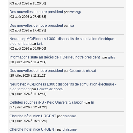
[03 août 2026 à 15:20:30]
Des nouvelles de notre président
par
misterjp
[03 août 2026 à 07:45:53]
Des nouvelles de notre président
par
Isa
[02 août 2026 à 17:42:25]
NeurostepMC/Bioness L300 : dispositifs de stimulation électrique -
pied tombant
par
farid
[02 août 2026 à 08:09:06]
Informations suite au décès de T Delrieu notre président .
par
gilles
[30 juillet 2026 à 11:47:14]
Des nouvelles de notre président
par
Couette de cheval
[29 juillet 2026 à 11:21:21]
NeurostepMC/Bioness L300 : dispositifs de stimulation électrique -
pied tombant
par
Couette de cheval
[29 juillet 2026 à 11:12:41]
Cellules souches iPS - Keio University (Japon)
par
fti
[27 juillet 2026 à 12:24:22]
Cherche hôtel nice URGENT
par
christinne
[24 juillet 2026 à 15:59:24]
Cherche hôtel nice URGENT
par
christinne