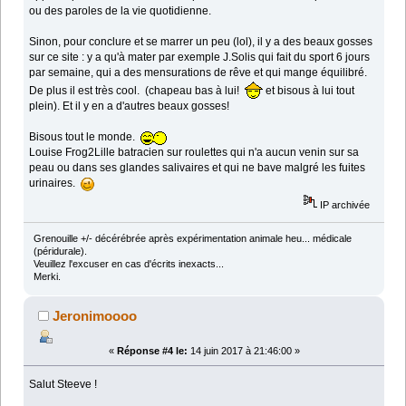
ou des paroles de la vie quotidienne.
Sinon, pour conclure et se marrer un peu (lol), il y a des beaux gosses
sur ce site : y a qu'à mater par exemple J.Solis qui fait du sport 6 jours
par semaine, qui a des mensurations de rêve et qui mange équilibré.
De plus il est très cool. (chapeau bas à lui!
et bisous à lui tout
plein). Et il y en a d'autres beaux gosses!
Bisous tout le monde.
Louise Frog2Lille batracien sur roulettes qui n'a aucun venin sur sa
peau ou dans ses glandes salivaires et qui ne bave malgré les fuites
urinaires.
IP archivée
Grenouille +/- décérébrée après expérimentation animale heu... médicale
(péridurale).
Veuillez l'excuser en cas d'écrits inexacts...
Merki.
Jeronimoooo
«
Réponse #4 le:
14 juin 2017 à 21:46:00 »
Salut Steeve !