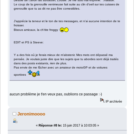
Désolé de t'avoir fait sursauter, Louise. Je me suis mal exprimé. :malade:
Le coup de la grenouille venimeuse fait suite au clin d'oeil sur tes cuisses de
grenouille que tu as dit ne pas être comestibles.
J'apprécie la teneur et le ton de tes messages, et n'ai aucune intention de te
froisser.
Bisous amicaux, la ch'tite froggy
EDIT et PS à Steeve:
Y a des fois où je ferais mieux de m'abstenir. Mes mots ont dépassé ma
pensée. Je voulais juste dire que les sujets que tu abordes sont déjà traités
dans des posts existants, rien de plus.
Pas envie de me fâcher avec un amateur de motoGP et de voitures
sportives
aucun problème je t'en veux pas, oublions ce passage :-)
IP archivée
Jeronimoooo
«
Réponse #8 le:
15 juin 2017 à 10:03:05 »