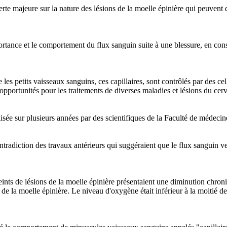
erte majeure sur la nature des lésions de la moelle épinière qui peuvent
portance et le comportement du flux sanguin suite à une blessure, en con
les petits vaisseaux sanguins, ces capillaires, sont contrôlés par des ce
'opportunités pour les traitements de diverses maladies et lésions du cer
sée sur plusieurs années par des scientifiques de la Faculté de médecine
ntradiction des travaux antérieurs qui suggéraient que le flux sanguin v
atteints de lésions de la moelle épinière présentaient une diminution chro
a moelle épinière. Le niveau d'oxygène était inférieur à la moitié de c