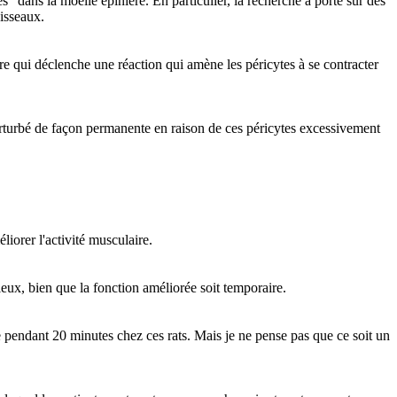
 dans la moelle épinière. En particulier, la recherche a porté sur des
isseaux.
e qui déclenche une réaction qui amène les péricytes à se contracter
 perturbé de façon permanente en raison de ces péricytes excessivement
orer l'activité musculaire.
eux, bien que la fonction améliorée soit temporaire.
 pendant 20 minutes chez ces rats. Mais je ne pense pas que ce soit un