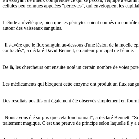
En essayant de mieux comprendre ce qui se passait, l'équipe a examiné
cellules peu connues appelées "péricytes", qui enveloppent les capilla
L'étude a révélé que, bien que les péricytes soient coupés du contrôl
autour des vaisseaux sanguins.
"Il s'avère que le flux sanguin au-dessous d'une lésion de la moelle ép
contractés", a déclaré David Bennett, co-auteur principal de l'étude.
De là, les chercheurs ont ensuite noté un certain nombre de voies poten
Les médicaments qui bloquent cette enzyme ont produit un flux sangui
Des résultats positifs ont également été observés simplement en fourn
"Nous avons été surpris que cela fonctionnait", a déclaré Bennett. "S
traitement magique. C'est une preuve de principe selon laquelle il y a