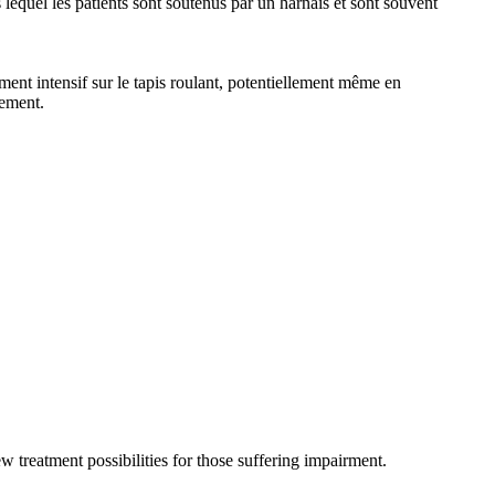
s lequel les patients sont soutenus par un harnais et sont souvent
ment intensif sur le tapis roulant, potentiellement même en
tement.
w treatment possibilities for those suffering impairment.