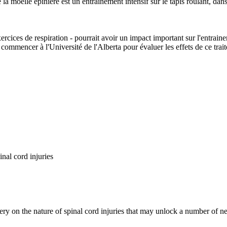
e la moelle épinière est un entrainement intensif sur le tapis roulant, dan
cices de respiration - pourrait avoir un impact important sur l'entraine
commencer à l'Université de l'Alberta pour évaluer les effets de ce trai
nal cord injuries
ry on the nature of spinal cord injuries that may unlock a number of ne