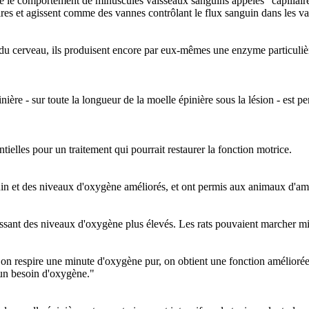
 le comportement de minuscules vaisseaux sanguins appelés "capillaires"
ires et agissent comme des vannes contrôlant le flux sanguin dans les va
e du cerveau, ils produisent encore par eux-mêmes une enzyme particulièr
inière - sur toute la longueur de la moelle épinière sous la lésion - est
tielles pour un traitement qui pourrait restaurer la fonction motrice.
n et des niveaux d'oxygène améliorés, et ont permis aux animaux d'améli
issant des niveaux d'oxygène plus élevés. Les rats pouvaient marcher mi
i on respire une minute d'oxygène pur, on obtient une fonction améliorée
 un besoin d'oxygène."