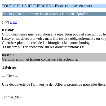
TOUT SUR LA RECHERCHE > Essais cliniques en cours
De l'oxygène pour traiter les blessures à la moelle épinière
(1/2)
>
>>
Kristof
:
G toujours pensé que la solution a la reparation pouvait etee un truc tr
L,oxy en surdosevfaut voir , mais il le respire obligatoirement , on va p
Cherchez plutot du coté de la chirurgie et la nanotechnologie !
Et mettez plus de recherche sur les douleur fantomes !!!!
larsen69
:
Gardons espoir, et faisons confiance à la recherche.
TDelrieu
:
--- Citer ---
Une découverte de l'Université de l'Alberta promet de nouvelles thérap
1er mai 2017