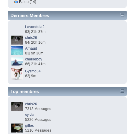
Baidu (14)
Derniers Membres
Lavandula2
93j 21h 37m
chris26
84j 20h 16m
Arnaud
83j 9h 36m
charlieboy
66j 21h 41m
Gyzmo34
63j 9m
Top membres
chris26
7313 Messages
sylvia
5226 Messages
gilles
5210 Messages