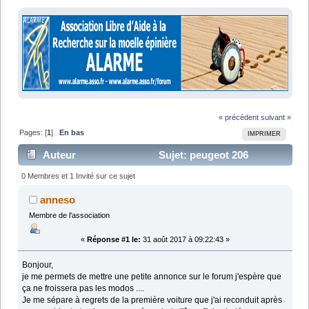
« précédent
suivant »
Pages: [
1
]
En bas
IMPRIMER
Auteur
Sujet: peugeot 206
équipée pour la conduite au volant (Lu 8531 fois)
0 Membres et 1 Invité sur ce sujet
anneso
Membre de l'association
«
Réponse #1 le:
31 août 2017 à 09:22:43 »
Bonjour,
je me permets de mettre une petite annonce sur le forum j'espère que
ça ne froissera pas les modos ....
Je me sépare à regrets de la première voiture que j'ai reconduit après