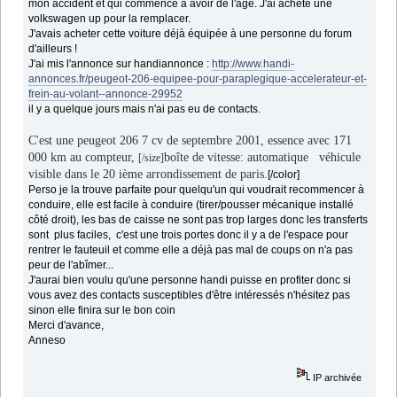
mon accident et qui commence à avoir de l'âge. J'ai acheté une
volkswagen up pour la remplacer.
J'avais acheter cette voiture déjà équipée à une personne du forum
d'ailleurs !
J'ai mis l'annonce sur handiannonce :
http://www.handi-
annonces.fr/peugeot-206-equipee-pour-paraplegique-accelerateur-et-
frein-au-volant--annonce-29952
il y a quelque jours mais n'ai pas eu de contacts.
C'est une peugeot 206 7 cv de septembre 2001, essence avec 171
000 km au compteur,
boîte de vitesse: automatique véhicule
[/size]
visible dans le 20 ième arrondissement de paris.
[/color]
Perso je la trouve parfaite pour quelqu'un qui voudrait recommencer à
conduire, elle est facile à conduire (tirer/pousser mécanique installé
côté droit), les bas de caisse ne sont pas trop larges donc les transferts
sont plus faciles, c'est une trois portes donc il y a de l'espace pour
rentrer le fauteuil et comme elle a déjà pas mal de coups on n'a pas
peur de l'abîmer...
J'aurai bien voulu qu'une personne handi puisse en profiter donc si
vous avez des contacts susceptibles d'être intéressés n'hésitez pas
sinon elle finira sur le bon coin
Merci d'avance,
Anneso
IP archivée