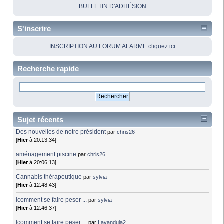
BULLETIN D'ADHÉSION
S'inscrire
INSCRIPTION AU FORUM ALARME cliquez ici
Recherche rapide
Sujet récents
Des nouvelles de notre président
par
chris26
[
Hier
à 20:13:34]
aménagement piscine
par
chris26
[
Hier
à 20:06:13]
Cannabis thérapeutique
par
sylvia
[
Hier
à 12:48:43]
lcomment se faire peser ...
par
sylvia
[
Hier
à 12:46:37]
lcomment se faire peser ...
par
Lavandula2