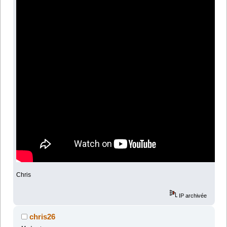
Chris
IP archivée
chris26