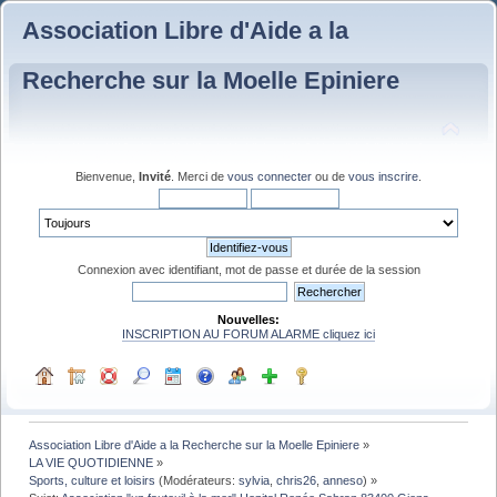
Association Libre d'Aide a la
Recherche sur la Moelle Epiniere
Bienvenue,
Invité
. Merci de
vous connecter
ou de
vous inscrire
.
Connexion avec identifiant, mot de passe et durée de la session
Nouvelles:
INSCRIPTION AU FORUM ALARME cliquez ici
Association Libre d'Aide a la Recherche sur la Moelle Epiniere
»
LA VIE QUOTIDIENNE
»
Sports, culture et loisirs
(Modérateurs:
sylvia
,
chris26
,
anneso
) »