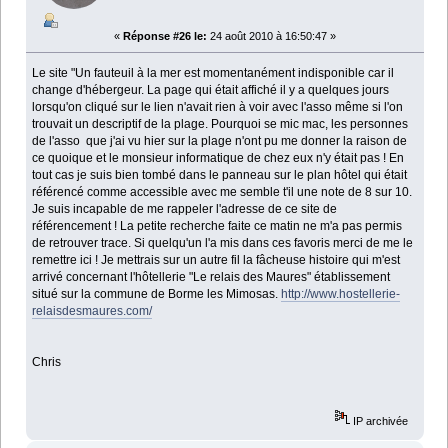
«
Réponse #26 le:
24 août 2010 à 16:50:47 »
Le site "Un fauteuil à la mer est momentanément indisponible car il
change d'hébergeur. La page qui était affiché il y a quelques jours
lorsqu'on cliqué sur le lien n'avait rien à voir avec l'asso même si l'on
trouvait un descriptif de la plage. Pourquoi se mic mac, les personnes
de l'asso que j'ai vu hier sur la plage n'ont pu me donner la raison de
ce quoique et le monsieur informatique de chez eux n'y était pas ! En
tout cas je suis bien tombé dans le panneau sur le plan hôtel qui était
référencé comme accessible avec me semble t'il une note de 8 sur 10.
Je suis incapable de me rappeler l'adresse de ce site de
référencement ! La petite recherche faite ce matin ne m'a pas permis
de retrouver trace. Si quelqu'un l'a mis dans ces favoris merci de me le
remettre ici ! Je mettrais sur un autre fil la fâcheuse histoire qui m'est
arrivé concernant l'hôtellerie "Le relais des Maures" établissement
situé sur la commune de Borme les Mimosas.
http://www.hostellerie-
relaisdesmaures.com/
Chris
IP archivée