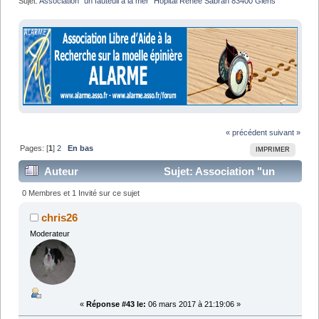
Sujet:
Association "un fauteuil à la mer" Hopital Renée Sabran 83400 Giens
« précédent
suivant »
Pages: [
1
]
2
En bas
IMPRIMER
Auteur
Sujet: Association "un
fauteuil à la mer" Hopital Renée Sabran 83400 Giens
0 Membres et 1 Invité sur ce sujet
(Lu 51409 fois)
chris26
Moderateur
«
Réponse #43 le:
06 mars 2017 à 21:19:06 »