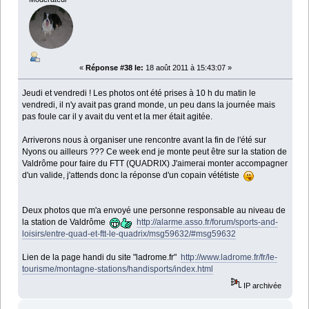
«
Réponse #38 le:
18 août 2011 à 15:43:07 »
Jeudi et vendredi ! Les photos ont été prises à 10 h du matin le
vendredi, il n'y avait pas grand monde, un peu dans la journée mais
pas foule car il y avait du vent et la mer était agitée.
Arriverons nous à organiser une rencontre avant la fin de l'été sur
Nyons ou ailleurs ??? Ce week end je monte peut être sur la station de
Valdrôme pour faire du FTT (QUADRIX) J'aimerai monter accompagner
d'un valide, j'attends donc la réponse d'un copain vététiste
Deux photos que m'a envoyé une personne responsable au niveau de
la station de Valdrôme
http://alarme.asso.fr/forum/sports-and-
loisirs/entre-quad-et-ftt-le-quadrix/msg59632/#msg59632
Lien de la page handi du site "ladrome.fr"
http://www.ladrome.fr/fr/le-
tourisme/montagne-stations/handisports/index.html
IP archivée