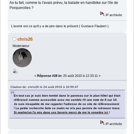
As-tu fait, comme tu l'avais prévu, ta balade en handbike sur l'ile de
Porquerolles ?
IP archivée
L'avenir est ce qu'il y a de pire dans le présent ( Gustave Flaubert ).
chris26
Moderateur
«
Réponse #28 le:
25 août 2010 à 12:33:11 »
Citation de: chris26 le 24 août 2010 à 16:50:47
En tout cas je suis bien tombé dans le panneau sur le plan hôtel qui était
référencé comme accessible avec me semble t'il une note de 8 sur 10.
Je suis incapable de me rappeler l'adresse de ce site de référencement
! La petite recherche faite ce matin ne m'a pas permis de retrouver trace.
Si quelqu'un l'a mis dans ces favoris merci de me le remettre ici
!
IP archivée