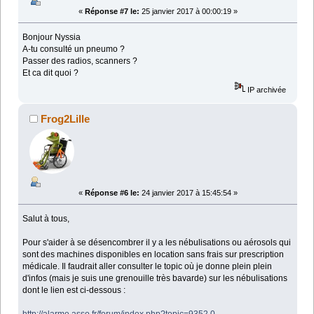
«
Réponse #7 le:
25 janvier 2017 à 00:00:19 »
Bonjour Nyssia
A-tu consulté un pneumo ?
Passer des radios, scanners ?
Et ca dit quoi ?
IP archivée
Frog2Lille
«
Réponse #6 le:
24 janvier 2017 à 15:45:54 »
Salut à tous,
Pour s'aider à se désencombrer il y a les nébulisations ou aérosols qui
sont des machines disponibles en location sans frais sur prescription
médicale. Il faudrait aller consulter le topic où je donne plein plein
d'infos (mais je suis une grenouille très bavarde) sur les nébulisations
dont le lien est ci-dessous :