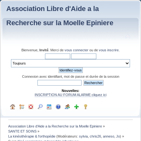
Association Libre d'Aide a la
Recherche sur la Moelle Epiniere
Bienvenue,
Invité
. Merci de
vous connecter
ou de
vous inscrire
.
Connexion avec identifiant, mot de passe et durée de la session
Nouvelles:
INSCRIPTION AU FORUM ALARME cliquez ici
Association Libre d'Aide a la Recherche sur la Moelle Epiniere
»
SANTE ET SOINS
»
La kinésithérapie & l'orthopédie
(Modérateurs:
sylvia
,
chris26
,
anneso
,
Jo
) »