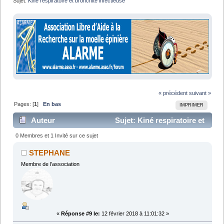
Sujet:
Kiné respiratoire et bronchite infectieuse
« précédent
suivant »
Pages: [
1
]
En bas
IMPRIMER
Auteur
Sujet: Kiné respiratoire et
bronchite infectieuse (Lu 18809 fois)
0 Membres et 1 Invité sur ce sujet
STEPHANE
Membre de l'association
«
Réponse #9 le:
12 février 2018 à 11:01:32 »