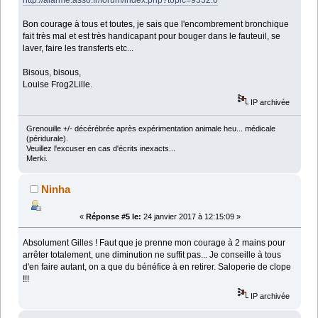
http://alarme.asso.fr/forum/index.php?topic=9352.0
Bon courage à tous et toutes, je sais que l'encombrement bronchique
fait très mal et est très handicapant pour bouger dans le fauteuil, se
laver, faire les transferts etc...
Bisous, bisous,
Louise Frog2Lille.
IP archivée
Grenouille +/- décérébrée après expérimentation animale heu... médicale
(péridurale).
Veuillez l'excuser en cas d'écrits inexacts...
Merki.
Ninha
«
Réponse #5 le:
24 janvier 2017 à 12:15:09 »
Absolument Gilles ! Faut que je prenne mon courage à 2 mains pour
arrêter totalement, une diminution ne suffit pas... Je conseille à tous
d'en faire autant, on a que du bénéfice à en retirer. Saloperie de clope
!!!
IP archivée