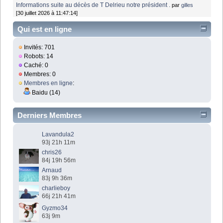
Informations suite au décès de T Delrieu notre président .
par
gilles
[30 juillet 2026 à 11:47:14]
Qui est en ligne
Invités: 701
Robots: 14
Caché: 0
Membres: 0
Membres en ligne
:
Baidu (14)
Derniers Membres
Lavandula2
93j 21h 11m
chris26
84j 19h 56m
Arnaud
83j 9h 36m
charlieboy
66j 21h 41m
Gyzmo34
63j 9m