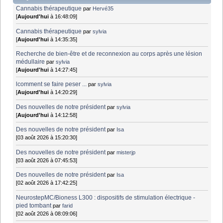
Cannabis thérapeutique
par
Hervé35
[
Aujourd'hui
à 16:48:09]
Cannabis thérapeutique
par
sylvia
[
Aujourd'hui
à 14:35:35]
Recherche de bien-être et de reconnexion au corps après une lésion
médullaire
par
sylvia
[
Aujourd'hui
à 14:27:45]
lcomment se faire peser ...
par
sylvia
[
Aujourd'hui
à 14:20:29]
Des nouvelles de notre président
par
sylvia
[
Aujourd'hui
à 14:12:58]
Des nouvelles de notre président
par
Isa
[03 août 2026 à 15:20:30]
Des nouvelles de notre président
par
misterjp
[03 août 2026 à 07:45:53]
Des nouvelles de notre président
par
Isa
[02 août 2026 à 17:42:25]
NeurostepMC/Bioness L300 : dispositifs de stimulation électrique -
pied tombant
par
farid
[02 août 2026 à 08:09:06]