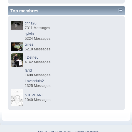
Top membres
chris26
7311 Messages
sylvia
5224 Messages
gilles
5210 Messages
TDelrieu
4142 Messages
farid
1408 Messages
Lavandula2
1325 Messages
STEPHANE
1040 Messages
SMF 2.0.19
|
SMF © 2017
,
Simple Machines