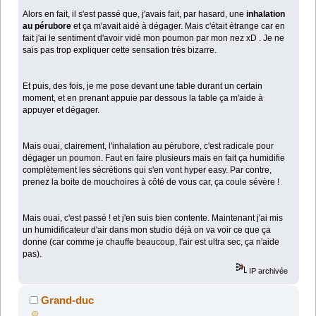
Alors en fait, il s'est passé que, j'avais fait, par hasard, une
inhalation
au pérubore
et ça m'avait aidé à dégager. Mais c'était étrange car en
fait j'ai le sentiment d'avoir vidé mon poumon par mon nez xD . Je ne
sais pas trop expliquer cette sensation très bizarre.
Et puis, des fois, je me pose devant une table durant un certain
moment, et en prenant appuie par dessous la table ça m'aide à
appuyer et dégager.
Mais ouai, clairement, l'inhalation au pérubore, c'est radicale pour
dégager un poumon. Faut en faire plusieurs mais en fait ça humidifie
complètement les sécrétions qui s'en vont hyper easy. Par contre,
prenez la boite de mouchoires à côté de vous car, ça coule sévère !
Mais ouai, c'est passé ! et j'en suis bien contente. Maintenant j'ai mis
un humidificateur d'air dans mon studio déjà on va voir ce que ça
donne (car comme je chauffe beaucoup, l'air est ultra sec, ça n'aide
pas).
IP archivée
Grand-duc