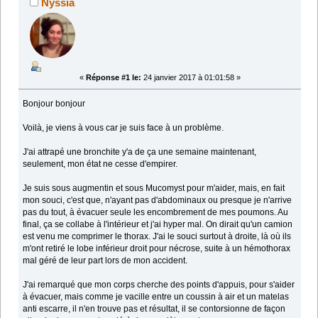
Nyssia
«
Réponse #1 le:
24 janvier 2017 à 01:01:58 »
Bonjour bonjour
Voilà, je viens à vous car je suis face à un problème.
J'ai attrapé une bronchite y'a de ça une semaine maintenant,
seulement, mon état ne cesse d'empirer.
Je suis sous augmentin et sous Mucomyst pour m'aider, mais, en fait
mon souci, c'est que, n'ayant pas d'abdominaux ou presque je n'arrive
pas du tout, à évacuer seule les encombrement de mes poumons. Au
final, ça se collabe à l'intérieur et j'ai hyper mal. On dirait qu'un camion
est venu me comprimer le thorax. J'ai le souci surtout à droite, là où ils
m'ont retiré le lobe inférieur droit pour nécrose, suite à un hémothorax
mal géré de leur part lors de mon accident.
J'ai remarqué que mon corps cherche des points d'appuis, pour s'aider
à évacuer, mais comme je vacille entre un coussin à air et un matelas
anti escarre, il n'en trouve pas et résultat, il se contorsionne de façon