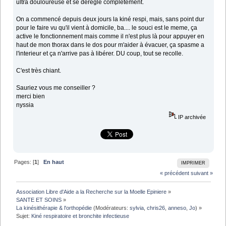
ultra douloureuse et se dérègle complètement.
On a commencé depuis deux jours la kiné respi, mais, sans point dur
pour le faire vu qu'il vient à domicile, ba.... le souci est le meme, ça
active le fonctionnement mais comme il n'est plus là pour appuyer en
haut de mon thorax dans le dos pour m'aider à évacuer, ça spasme a
l'interieur et ça n'arrive pas à libérer. DU coup, tout se recolle.
C'est très chiant.
Sauriez vous me conseiller ?
merci bien
nyssia
IP archivée
Pages: [
1
]
En haut
IMPRIMER
« précédent
suivant »
Association Libre d'Aide a la Recherche sur la Moelle Epiniere
»
SANTE ET SOINS
»
La kinésithérapie & l'orthopédie
(Modérateurs:
sylvia
,
chris26
,
anneso
,
Jo
) »
Sujet:
Kiné respiratoire et bronchite infectieuse