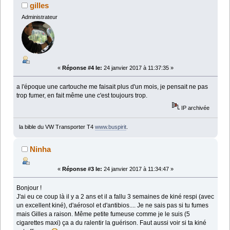
gilles
Administrateur
«
Réponse #4 le:
24 janvier 2017 à 11:37:35 »
a l'époque une cartouche me faisait plus d'un mois, je pensait ne pas
trop fumer, en fait même une c'est toujours trop.
IP archivée
la bible du VW Transporter T4
www.buspirit
.
Ninha
«
Réponse #3 le:
24 janvier 2017 à 11:34:47 »
Bonjour !
J'ai eu ce coup là il y a 2 ans et il a fallu 3 semaines de kiné respi (avec
un excellent kiné), d'aérosol et d'antibios.... Je ne sais pas si tu fumes
mais Gilles a raison. Même petite fumeuse comme je le suis (5
cigarettes maxi) ça a du ralentir la guérison. Faut aussi voir si ta kiné