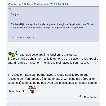
Citation de: J.Solis le 13 décembre 2016 à 10:17:03
Bonjour,
J'utilise déjà une application de ce genre, il s'agit de l'application JustBip en
partenariat avec les stations Total (1159 équipées de ce système).
http://www.justbip.com
:)
, sauf que cette appli ne fonctionne pas nuit…
Et à proximité de chez moi, j'ai le téléphone de la station, je les appelle
quand j'arrive et ils sortent me faire le plein avec le sourire. :ok:
Il n'y a qu'en "rade campagne" avec la jauge dans le rouge que
j'accepte de m'en remettre à un automate 24/24 et de me débrouiller
seule, et là je peste de ne pas avoir pris mes dispositions pour faire le
plein plus tôt…
IP archivée