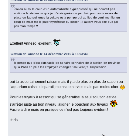
Citation de: anneso le 14 décembre 2016 à 18:03:33
J'ai eu aussi le coup d'un automobiliste hyper pressé qui ne pouvait pas
sortir de la station vu que je m'etais garée un peu loin pour avoir assez de
place en fauteuil entre la voiture et la pompe qui au lieu de venir me filer un
coup de main me le jouer hystérique du klaxon !!! autant vous dire que j'ai
pris mon temps !!
Exellent Anneso, exellent
Citation de: anneso le 14 décembre 2016 à 18:03:33
je pense que c'est plus facile de se faire connaitre de la station en province
qu'a Paris en plus les employés changent souvent j'ai l'impression ...
oui tu as certainement raison mais il y a de plus en plus de station ou
l'aquarium caisse disparaît, moins de service mais pas moins cher
Pour les tuyaux à ressort qui se géneralise la seul solution est de
s'arrêter juste au bon niveau, aligner le bouchon aux tuyaux
Facile à dire mais en pratique ce n'est pas toujours évident !
chris