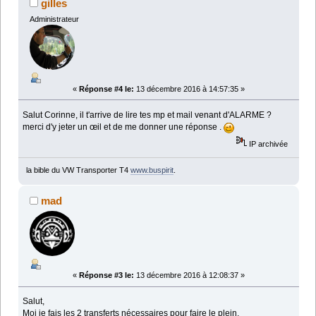
gilles
Administrateur
«
Réponse #4 le:
13 décembre 2016 à 14:57:35 »
Salut Corinne, il t'arrive de lire tes mp et mail venant d'ALARME ?
merci d'y jeter un œil et de me donner une réponse .
IP archivée
la bible du VW Transporter T4
www.buspirit
.
mad
«
Réponse #3 le:
13 décembre 2016 à 12:08:37 »
Salut,
Moi je fais les 2 transferts nécessaires pour faire le plein.