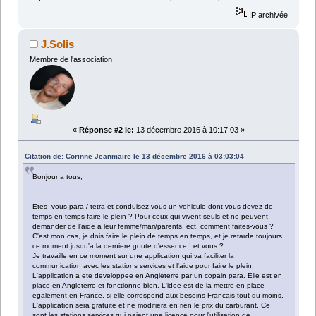
IP archivée
J.Solis
Membre de l'association
«
Réponse #2 le:
13 décembre 2016 à 10:17:03 »
Citation de: Corinne Jeanmaire le 13 décembre 2016 à 03:03:04
Bonjour a tous,
Etes -vous para / tetra et conduisez vous un vehicule dont vous devez de
temps en temps faire le plein ? Pour ceux qui vivent seuls et ne peuvent
demander de l'aide a leur femme/mari/parents, ect, comment faites-vous ?
C'est mon cas, je dois faire le plein de temps en temps, et je retarde toujours
ce moment jusqu'a la derniere goute d'essence ! et vous ?
Je travaille en ce moment sur une application qui va faciliter la
communication avec les stations services et l'aide pour faire le plein.
L'application a ete developpee en Angleterre par un copain para. Elle est en
place en Angleterre et fonctionne bien. L'idee est de la mettre en place
egalement en France, si elle correspond aux besoins Francais tout du moins.
L'application sera gratuite et ne modifiera en rien le prix du carburant. Ce
sont les stations services qui paient une licence pour l'utilisation de