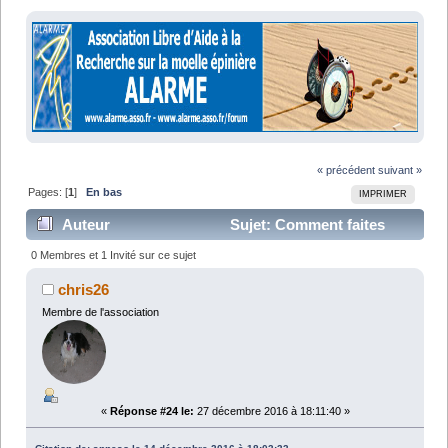
« précédent
suivant »
Pages: [
1
]
En bas
IMPRIMER
Auteur
Sujet: Comment faites
vous le plein ? (Lu 27057 fois)
0 Membres et 1 Invité sur ce sujet
chris26
Membre de l'association
«
Réponse #24 le:
27 décembre 2016 à 18:11:40 »