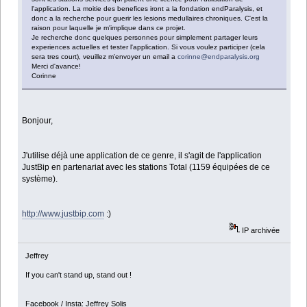
l'application. La moitie des benefices iront a la fondation endParalysis, et
donc a la recherche pour guerir les lesions medullaires chroniques. C'est la
raison pour laquelle je m'implique dans ce projet.
Je recherche donc quelques personnes pour simplement partager leurs
experiences actuelles et tester l'application. Si vous voulez participer (cela
sera tres court), veuillez m'envoyer un email a
corinne@endparalysis.org
Merci d'avance!
Corinne
Bonjour,
J'utilise déjà une application de ce genre, il s'agit de l'application
JustBip en partenariat avec les stations Total (1159 équipées de ce
système).
http://www.justbip.com
:)
IP archivée
Jeffrey
If you can't stand up, stand out !
Facebook / Insta: Jeffrey Solis