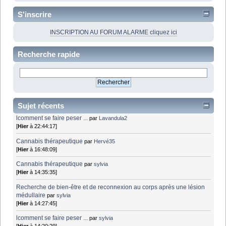
S'inscrire
INSCRIPTION AU FORUM ALARME cliquez ici
Recherche rapide
Sujet récents
lcomment se faire peser ...
par
Lavandula2
[
Hier
à 22:44:17]
Cannabis thérapeutique
par
Hervé35
[
Hier
à 16:48:09]
Cannabis thérapeutique
par
sylvia
[
Hier
à 14:35:35]
Recherche de bien-être et de reconnexion au corps après une lésion
médullaire
par
sylvia
[
Hier
à 14:27:45]
lcomment se faire peser ...
par
sylvia