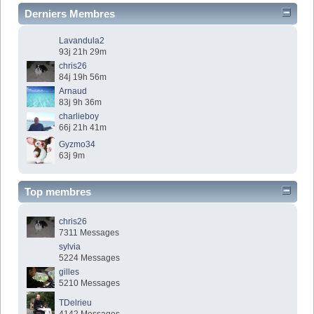
Derniers Membres
Lavandula2
93j 21h 29m
chris26
84j 19h 56m
Arnaud
83j 9h 36m
charlieboy
66j 21h 41m
Gyzmo34
63j 9m
Top membres
chris26
7311 Messages
sylvia
5224 Messages
gilles
5210 Messages
TDelrieu
4142 Messages