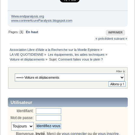
Www.endparalysis.org
www.corinne4cureParalysis.blogspot.com
Pages: [
1
]
En haut
IMPRIMER
« précédent
suivant »
Association Libre d'Aide a la Recherche sur la Moelle Epiniere
»
LA VIE QUOTIDIENNE
»
Les équipements, les aides techniques
»
Voiture et déplacements
»
Sujet:
Comment faites vous le plein ?
Aller à:
Utilisateur
Identifiant:
Mot de passe:
Bienvenue,
Invité
. Merci de
vous connecter
ou de
vous inscrire
.