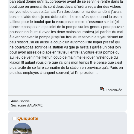
bah etant donné qu'il faut prepayer avant de se servir je rentre dans la
boutique en general ils sont deux devant l'ordi a regarder des videos
sur you tube et autre. Jamais l'un des deux ne m'a demandé si j'avais
besoin d'aide donc je me debrouille . Le truc c'est que quand tu es en
tailleur pour le boulot que tu veux pas te mettre d'essence sur toi (et
donc ne pas poser le pistolet de la pompe sur les genoux pour pouvoir
pousser ton fauteuil avec les deux mains courantes) j'ai parfois du mal
à avancer avec la pompe jusqu'au trou du reservoir le tuyau faisant un
peu ressort.J'ai eu aussi le coup d'un automobiliste hyper pressé qui
ne pouvait pas sortir de la station vu que je m'etais garée un peu loin
pour avoir assez de place en fauteuil entre la voiture et la pompe qui
au lieu de venir me filer un coup de main me le jouer hystérique du
klaxon !!! autant vous dire que j'ai pris mon temps !! je pense que c'est
plus facile de se faire connaitre de la station en province qu'a Paris en
plus les employés changent souvent j'ai l'impression ...
IP archivée
Anne-Sophie
Secrétaire d'ALARME
Quiquotte