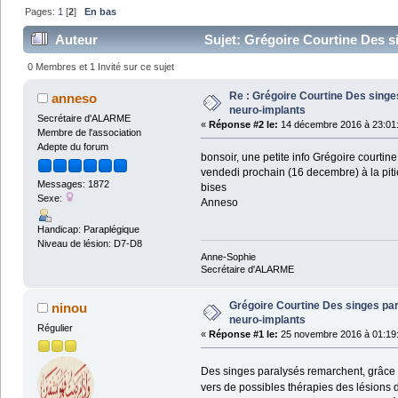
Pages:
1
[
2
]
En bas
Auteur
Sujet: Grégoire Courtine Des s
0 Membres et 1 Invité sur ce sujet
Re : Grégoire Courtine Des sing
anneso
neuro-implants
Secrétaire d'ALARME
«
Réponse #2 le:
14 décembre 2016 à 23:01
Membre de l'association
Adepte du forum
bonsoir, une petite info Grégoire courtine 
vendedi prochain (16 decembre) à la pitié 
Messages: 1872
bises
Sexe:
Anneso
Handicap: Paraplégique
Niveau de lésion: D7-D8
Anne-Sophie
Secrétaire d'ALARME
Grégoire Courtine Des singes pa
ninou
neuro-implants
Régulier
«
Réponse #1 le:
25 novembre 2016 à 01:19
Des singes paralysés remarchent, grâce
vers de possibles thérapies des lésions 