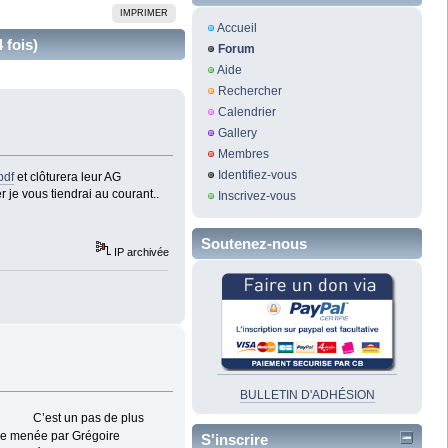
IMPRIMER
Accueil
 fois)
Forum
Aide
Rechercher
Calendrier
Gallery
Membres
Identifiez-vous
pdf
et clôturera leur AG
r je vous tiendrai au courant..
Inscrivez-vous
Soutenez-nous
IP archivée
BULLETIN D'ADHÉSION
st un pas de plus
ale menée par Grégoire
S'inscrire