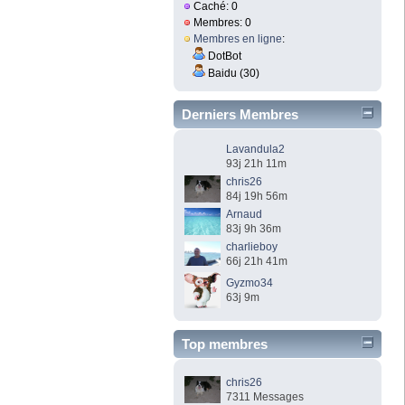
Caché: 0
Membres: 0
Membres en ligne
:
DotBot
Baidu (30)
Derniers Membres
Lavandula2
93j 21h 11m
chris26
84j 19h 56m
Arnaud
83j 9h 36m
charlieboy
66j 21h 41m
Gyzmo34
63j 9m
Top membres
chris26
7311 Messages