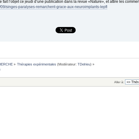
 fait l’objet ce jeudi d’une publication dans la revue «Nature», et attire les comme
/09/singes-paralyses-remarchent-grace-aux-neuroimplants-lepfl
HERCHE
»
Thérapies expérimentales
(Modérateur:
TDelrieu
) »
s 
Aller à: