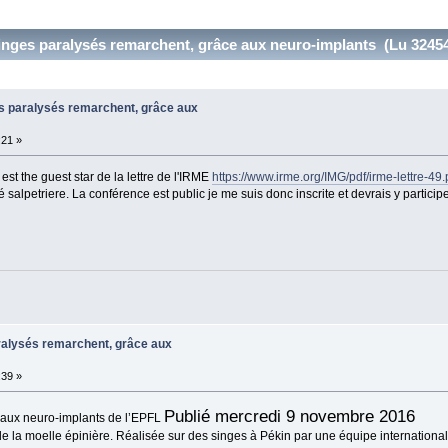
inges paralysés remarchent, grâce aux neuro-implants (Lu 32454
es paralysés remarchent, grâce aux
:21 »
est the guest star de la lettre de l'IRME
https://www.irme.org/IMG/pdf/irme-lettre-49.
salpetriere. La conférence est public je me suis donc inscrite et devrais y participe
ralysés remarchent, grâce aux
:39 »
Publié mercredi 9 novembre 2016
 aux neuro-implants de l’EPFL
C’e
de la moelle épinière. Réalisée sur des singes à Pékin par une équipe internation