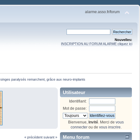
alarme.asso.fr/forum
Nouvelles:
INSCRIPTION AU FORUM ALARME cliquez ici
 singes paralysés remarchent, grâce aux neuro-implants 
Utilisateur
Identifiant:
Mot de passe:
Bienvenue,
Invité
. Merci de
vous
connecter
ou de
vous inscrire
.
Menu forum
« précédent
suivant »