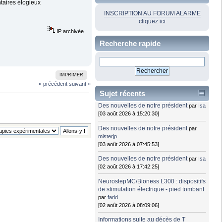
ntaires élogieux
INSCRIPTION AU FORUM ALARME
cliquez ici
IP archivée
Recherche rapide
IMPRIMER
« précédent
suivant »
Sujet récents
Des nouvelles de notre président
par
Isa
[03 août 2026 à 15:20:30]
Des nouvelles de notre président
par
misterjp
[03 août 2026 à 07:45:53]
Des nouvelles de notre président
par
Isa
[02 août 2026 à 17:42:25]
NeurostepMC/Bioness L300 : dispositifs
de stimulation électrique - pied tombant
par
farid
[02 août 2026 à 08:09:06]
Informations suite au décès de T