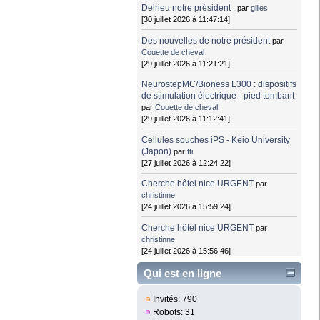
Delrieu notre président .
par
gilles
[30 juillet 2026 à 11:47:14]
Des nouvelles de notre président
par
Couette de cheval
[29 juillet 2026 à 11:21:21]
NeurostepMC/Bioness L300 : dispositifs
de stimulation électrique - pied tombant
par
Couette de cheval
[29 juillet 2026 à 11:12:41]
Cellules souches iPS - Keio University
(Japon)
par
fti
[27 juillet 2026 à 12:24:22]
Cherche hôtel nice URGENT
par
christinne
[24 juillet 2026 à 15:59:24]
Cherche hôtel nice URGENT
par
christinne
[24 juillet 2026 à 15:56:46]
Qui est en ligne
Invités: 790
Robots: 31