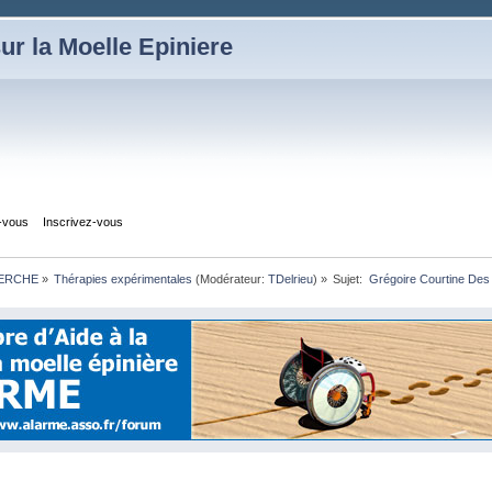
ur la Moelle Epiniere
z-vous
Inscrivez-vous
HERCHE
»
Thérapies expérimentales
(Modérateur:
TDelrieu
) »
Sujet:
 Grégoire Courtine Des