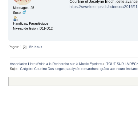
Courtine et Jocelyne Bloch, cette avancée
https://www.letemps.ch/sciences/2016/11
Messages: 25
Sexe:
Handicap: Paraplégique
Niveau de lésion: D11-D12
Pages:
1
[
2
]
En haut
Association Libre d'Aide a la Recherche sur la Moelle Epiniere
»
TOUT SUR LA REC
Sujet:
 Grégoire Courtine Des singes paralysés remarchent, grâce aux neuro-implant