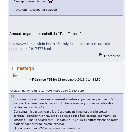
C'est quoi cette blague.
Parce que j'ai loupé un épisode.
Arnaud, regarde cet extrait du JT de France 2 :
http://www.francetvinfo.fr/sante/paralysie-un-chercheur-francais-
precurseur_1917477.html
IP archivée
misterjp
«
Réponse #25 le:
13 novembre 2016 à 14:34:50 »
Citation de: Kristof le 13 novembre 2016 à 13:45:20
Son idée pour les paras est sûrement excellente, j'ai cru comprendre qu'il
met un récepteur dans le cortex qui gère la marche (tous les muscles des
jambes et des pieds?).
Concernant les tétras, dans les récepteurs qu'il mettra dans le cortex
cérébral, combien y en faudra t il de plus pour gérer les bras, les mains, les
vissaires, uriner, abdominaux.....la totale? Et y aura t il suffisamment de place
pour se connecter au niveau cervical?
Qu'en pensez vous? Avez vous des informations?