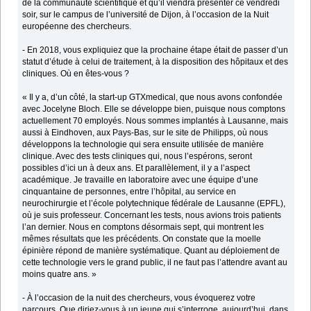
de la communauté scientifique et qu’il viendra présenter ce vendredi
soir, sur le campus de l’université de Dijon, à l’occasion de la Nuit
européenne des chercheurs.
- En 2018, vous expliquiez que la prochaine étape était de passer d’un
statut d’étude à celui de traitement, à la disposition des hôpitaux et des
cliniques. Où en êtes-vous ?
« Il y a, d’un côté, la start-up GTXmedical, que nous avons confondée
avec Jocelyne Bloch. Elle se développe bien, puisque nous comptons
actuellement 70 employés. Nous sommes implantés à Lausanne, mais
aussi à Eindhoven, aux Pays-Bas, sur le site de Philipps, où nous
développons la technologie qui sera ensuite utilisée de manière
clinique. Avec des tests cliniques qui, nous l’espérons, seront
possibles d’ici un à deux ans. Et parallèlement, il y a l’aspect
académique. Je travaille en laboratoire avec une équipe d’une
cinquantaine de personnes, entre l’hôpital, au service en
neurochirurgie et l’école polytechnique fédérale de Lausanne (EPFL),
où je suis professeur. Concernant les tests, nous avions trois patients
l’an dernier. Nous en comptons désormais sept, qui montrent les
mêmes résultats que les précédents. On constate que la moelle
épinière répond de manière systématique. Quant au déploiement de
cette technologie vers le grand public, il ne faut pas l’attendre avant au
moins quatre ans. »
- À l’occasion de la nuit des chercheurs, vous évoquerez votre
parcours. Que diriez-vous à un jeune qui s’interroge, aujourd’hui, dans