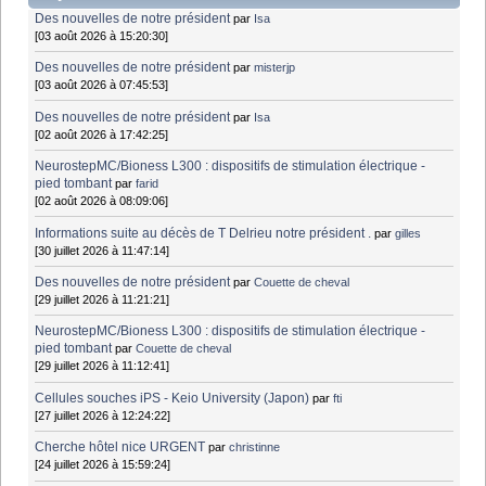
Des nouvelles de notre président
par
Isa
[03 août 2026 à 15:20:30]
Des nouvelles de notre président
par
misterjp
[03 août 2026 à 07:45:53]
Des nouvelles de notre président
par
Isa
[02 août 2026 à 17:42:25]
NeurostepMC/Bioness L300 : dispositifs de stimulation électrique -
pied tombant
par
farid
[02 août 2026 à 08:09:06]
Informations suite au décès de T Delrieu notre président .
par
gilles
[30 juillet 2026 à 11:47:14]
Des nouvelles de notre président
par
Couette de cheval
[29 juillet 2026 à 11:21:21]
NeurostepMC/Bioness L300 : dispositifs de stimulation électrique -
pied tombant
par
Couette de cheval
[29 juillet 2026 à 11:12:41]
Cellules souches iPS - Keio University (Japon)
par
fti
[27 juillet 2026 à 12:24:22]
Cherche hôtel nice URGENT
par
christinne
[24 juillet 2026 à 15:59:24]