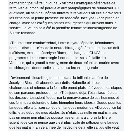
permettront peut-être un jour aux victimes d’attaques cérébrales de
retrouver leur mobilité perdue et aux paraplégiques de remarcher. Au
quotidien, au sein de l’hôpital universitaire vaudois où elle a gravi tous
les échelons, la jeune professeure associée Jocelyne Bloch prend en
charge, avec ses collègues, toutes les urgences qui arrivent dans le
service. La Vaudoise a été la première femme neurochirurgienne de
Suisse romande.
«Traumatisme craniocérébral, tumeur, hydrocéphalie, hématomes,
hernies discales, c’est de la neurochirurgie générale que chacun doit
maîtriser», explique Jocelyne Bloch, en charge au CHUV du
programme de neurochirurgie fonctionnelle, sa spécialité. La
Vaudoise, qui a grandi à Vevey, mère de deux enfants et mariée avec
un chirurgien, donne cette semaine sa leçon inaugurale.
L’événement s’inscrit logiquement dans la brillante carrière de
Jocelyne Bloch, tôt abonnée aux défis. Naturelle et directe,
chaleureuse et retenue à la fois, elle prend plaisir à évoquer les étapes
de son parcours professionnel. «Très jeune déjà, j’étais fascinée par
les découvertes scientifiques, par la persévérance de ces hommes et
ces femmes à défendre et faire triompher leurs idées.» Douée pour les
langues, elle a fait son collège en langues modernes. «Du coup, ce fut
difficile au début de mes études. Je n’étais pas nulle en maths, mais
pas un génie non plus! Je pousse mes enfants à choisir la filière
scientifique car je pense que c’est plus facile de rattraper une langue
que les maths!» En 3e année de médecine déjà, elle sait qu’elle veut