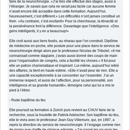
faire de la neurochirurgie. «J’ai très vite effectué des stages, aussi à
l’étranger. Je savais que cela ne serait pas facile car aucune femme
n’avait encore été acceptée dans cette formation. Aujourd’hui,
heureusement, c’est différent.» Les difficultés n’ont jamais constitué un
frein. «Au contraire, c’est excitant!» Pour la chercheuse, la ténacité et
la persévérance font la différence. Davantage que l’intelligence. «Des
gens intelligents, il y en a beaucoup!»
Elle croit aussi aux liens tissés, au réseau que l’on construit. Diplôme
de médecine en poche, elle postule pour une place dans le service de
neurochirurgie dirigé alors par le professeur Nicolas de Tribolet. «Il me
connaissait comme stagiaire, j’avais aussi donné des coups de main
pour l’organisation de congrès, cela a facilité les choses.» Il fut pour
elle un patron charismatique et inspirant. Lui-même, aujourd’hui retiré
des affaires, la tient en haute estime. «Elle n’avait peur de rien. Elle a
une capacité exceptionnelle à se concentrer sur l’essentiel. J’ai un
immense respect, et aussi de l’affection, pour sa personnalité, son
intelligence et sa grande humanité», témoigne celui qui lui a mis le
pied à l’étrier.
- Rude baptême du feu
Elle poursuit sa formation à Zurich puis revient au CHUV faire de la
recherche, sous la houlette de Patrick Aebischer. Son baptême du feu,
elle le vivra avec le professeur Jean-Guy Villemure, qui, en 1997, a
repris la direction du service de neurochirurgie. Il l’engage comme rien
de moins que cheffe de clinique adjointe. «J’ai passé les six mois les