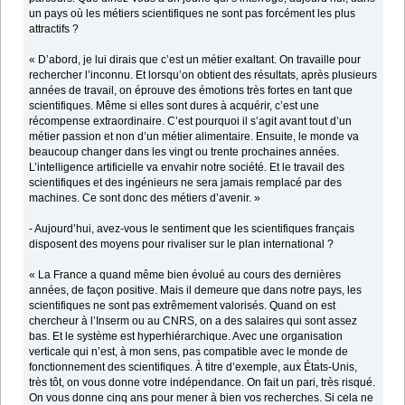
un pays où les métiers scientifiques ne sont pas forcément les plus
attractifs ?
« D’abord, je lui dirais que c’est un métier exaltant. On travaille pour
rechercher l’inconnu. Et lorsqu’on obtient des résultats, après plusieurs
années de travail, on éprouve des émotions très fortes en tant que
scientifiques. Même si elles sont dures à acquérir, c’est une
récompense extraordinaire. C’est pourquoi il s’agit avant tout d’un
métier passion et non d’un métier alimentaire. Ensuite, le monde va
beaucoup changer dans les vingt ou trente prochaines années.
L’intelligence artificielle va envahir notre société. Et le travail des
scientifiques et des ingénieurs ne sera jamais remplacé par des
machines. Ce sont donc des métiers d’avenir. »
- Aujourd’hui, avez-vous le sentiment que les scientifiques français
disposent des moyens pour rivaliser sur le plan international ?
« La France a quand même bien évolué au cours des dernières
années, de façon positive. Mais il demeure que dans notre pays, les
scientifiques ne sont pas extrêmement valorisés. Quand on est
chercheur à l’Inserm ou au CNRS, on a des salaires qui sont assez
bas. Et le système est hyperhiérarchique. Avec une organisation
verticale qui n’est, à mon sens, pas compatible avec le monde de
fonctionnement des scientifiques. À titre d’exemple, aux États-Unis,
très tôt, on vous donne votre indépendance. On fait un pari, très risqué.
On vous donne cinq ans pour mener à bien vos recherches. Si cela ne