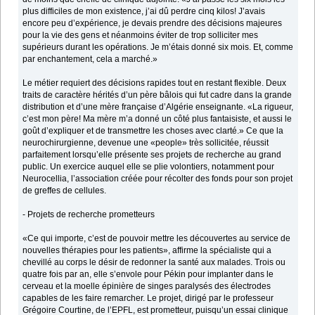
plus difficiles de mon existence, j’ai dû perdre cinq kilos! J’avais
encore peu d’expérience, je devais prendre des décisions majeures
pour la vie des gens et néanmoins éviter de trop solliciter mes
supérieurs durant les opérations. Je m’étais donné six mois. Et, comme
par enchantement, cela a marché.»
Le métier requiert des décisions rapides tout en restant flexible. Deux
traits de caractère hérités d’un père bâlois qui fut cadre dans la grande
distribution et d’une mère française d’Algérie enseignante. «La rigueur,
c’est mon père! Ma mère m’a donné un côté plus fantaisiste, et aussi le
goût d’expliquer et de transmettre les choses avec clarté.» Ce que la
neurochirurgienne, devenue une «people» très sollicitée, réussit
parfaitement lorsqu’elle présente ses projets de recherche au grand
public. Un exercice auquel elle se plie volontiers, notamment pour
Neurocellia, l’association créée pour récolter des fonds pour son projet
de greffes de cellules.
- Projets de recherche prometteurs
«Ce qui importe, c’est de pouvoir mettre les découvertes au service de
nouvelles thérapies pour les patients», affirme la spécialiste qui a
chevillé au corps le désir de redonner la santé aux malades. Trois ou
quatre fois par an, elle s’envole pour Pékin pour implanter dans le
cerveau et la moelle épinière de singes paralysés des électrodes
capables de les faire remarcher. Le projet, dirigé par le professeur
Grégoire Courtine, de l’EPFL, est prometteur, puisqu’un essai clinique