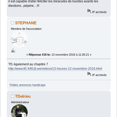
il est capable d'aller féliciter les miraculés de lourdes avants les
élections...pépére....!!!
IP archivée
STEPHANE
Membre de l'association
«
Réponse #19 le:
13 novembre 2016 à 11:05:21 »
Tf1 également au chapitre 7
http://www.tf1.fr/tf1/jt-we/videos/13-heures-12-novembre-2016.html
IP archivée
Petites annonces handicape
TDelrieu
Administrateur