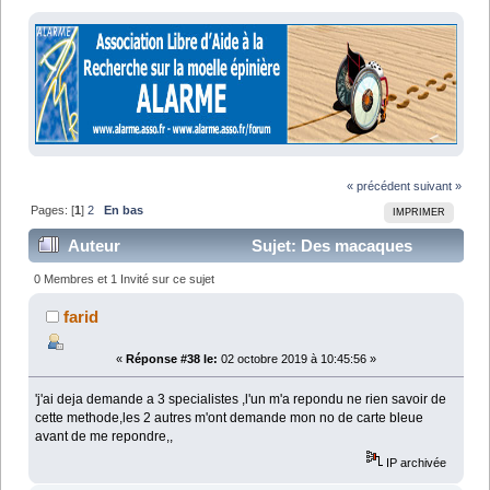
« précédent
suivant »
Pages: [
1
]
2
En bas
IMPRIMER
Auteur
Sujet: Des macaques
paralysés retrouvent l'usage de la marche (Lu 51684
0 Membres et 1 Invité sur ce sujet
fois)
farid
«
Réponse #38 le:
02 octobre 2019 à 10:45:56 »
'j'ai deja demande a 3 specialistes ,l'un m'a repondu ne rien savoir de
cette methode,les 2 autres m'ont demande mon no de carte bleue
avant de me repondre,,
IP archivée