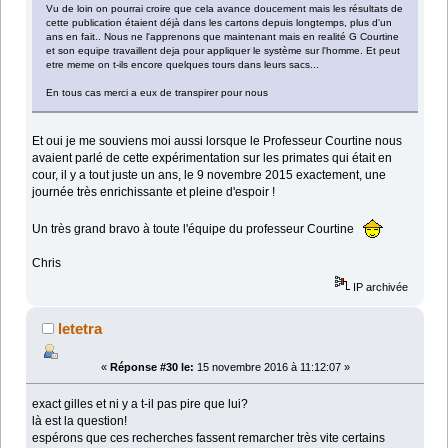
Vu de loin on pourrai croire que cela avance doucement mais les résultats de
cette publication étaient déjà dans les cartons depuis longtemps, plus d'un
ans en fait.. Nous ne l'apprenons que maintenant mais en realité G Courtine
et son equipe travaillent deja pour appliquer le système sur l'homme. Et peut
etre meme on t-ils encore quelques tours dans leurs sacs...
En tous cas merci a eux de transpirer pour nous
Et oui je me souviens moi aussi lorsque le Professeur Courtine nous
avaient parlé de cette expérimentation sur les primates qui était en
cour, il y a tout juste un ans, le 9 novembre 2015 exactement, une
journée très enrichissante et pleine d'espoir !
Un très grand bravo à toute l'équipe du professeur Courtine
Chris
IP archivée
letetra
«
Réponse #30 le:
15 novembre 2016 à 11:12:07 »
exact gilles et ni y a t-il pas pire que lui?
là est la question!
espérons que ces recherches fassent remarcher très vite certains