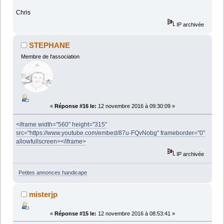
Chris
IP archivée
STEPHANE
Membre de l'association
«
Réponse #16 le:
12 novembre 2016 à 09:30:09 »
<iframe width="560" height="315"
src="https://www.youtube.com/embed/87u-FQvNobg" frameborder="0"
allowfullscreen></iframe>
IP archivée
Petites annonces handicape
misterjp
«
Réponse #15 le:
12 novembre 2016 à 08:53:41 »