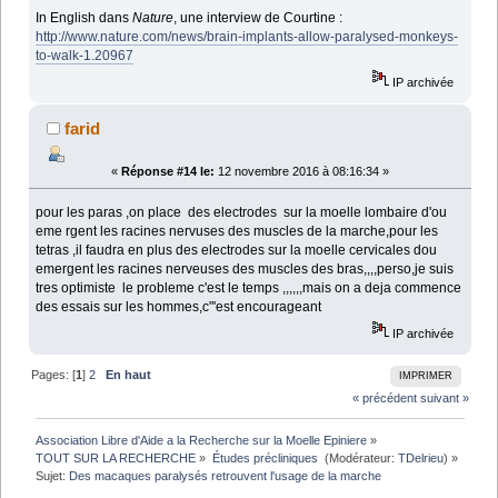
In English dans
Nature
, une interview de Courtine :
http://www.nature.com/news/brain-implants-allow-paralysed-monkeys-
to-walk-1.20967
IP archivée
farid
«
Réponse #14 le:
12 novembre 2016 à 08:16:34 »
pour les paras ,on place des electrodes sur la moelle lombaire d'ou
eme rgent les racines nervuses des muscles de la marche,pour les
tetras ,il faudra en plus des electrodes sur la moelle cervicales dou
emergent les racines nerveuses des muscles des bras,,,,perso,je suis
tres optimiste le probleme c'est le temps ,,,,,,mais on a deja commence
des essais sur les hommes,c"'est encourageant
IP archivée
Pages: [
1
]
2
En haut
IMPRIMER
« précédent
suivant »
Association Libre d'Aide a la Recherche sur la Moelle Epiniere
»
TOUT SUR LA RECHERCHE
»
Études précliniques 
(Modérateur:
TDelrieu
) »
Sujet:
Des macaques paralysés retrouvent l'usage de la marche 