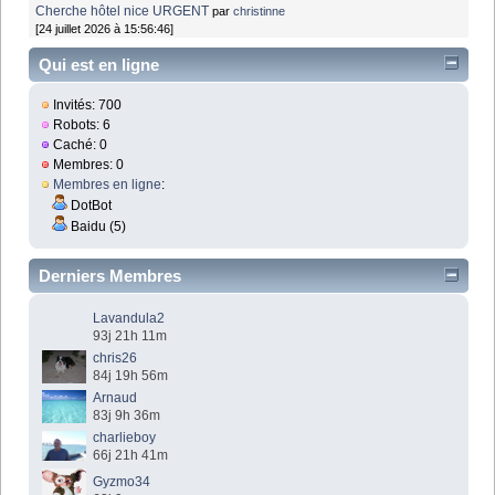
Cherche hôtel nice URGENT
par
christinne
[24 juillet 2026 à 15:56:46]
Qui est en ligne
Invités: 700
Robots: 6
Caché: 0
Membres: 0
Membres en ligne
:
DotBot
Baidu (5)
Derniers Membres
Lavandula2
93j 21h 11m
chris26
84j 19h 56m
Arnaud
83j 9h 36m
charlieboy
66j 21h 41m
Gyzmo34