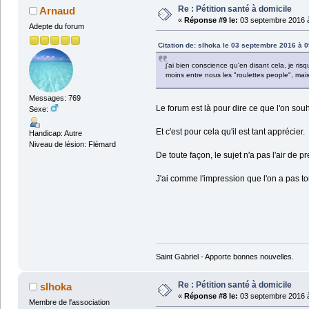
Re : Pétition santé à domicile
Arnaud
«
Réponse #9 le:
03 septembre 2016 à
Adepte du forum
Citation de: slhoka le 03 septembre 2016 à 0
j'ai bien conscience qu'en disant cela, je ri
moins entre nous les "roulettes people", mais
Messages: 769
Le forum est là pour dire ce que l'on souha
Sexe:
Et c'est pour cela qu'il est tant apprécier.
Handicap: Autre
Niveau de lésion: Flémard
De toute façon, le sujet n'a pas l'air de p
J'ai comme l'impression que l'on a pas to
Saint Gabriel - Apporte bonnes nouvelles.
Re : Pétition santé à domicile
slhoka
«
Réponse #8 le:
03 septembre 2016 à
Membre de l'association