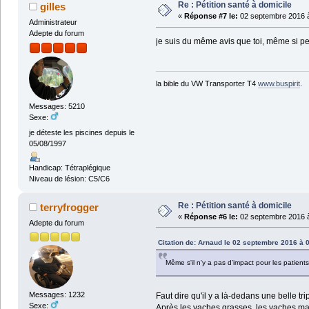
Re : Pétition santé à domicile
gilles
«
Réponse #7 le:
02 septembre 2016 à
Administrateur
Adepte du forum
je suis du même avis que toi, même si 
la bible du VW Transporter T4
www.buspirit
.
Messages: 5210
Sexe:
je déteste les piscines depuis le
05/08/1997
Handicap: Tétraplégique
Niveau de lésion: C5/C6
Re : Pétition santé à domicile
terryfrogger
«
Réponse #6 le:
02 septembre 2016 à
Adepte du forum
Citation de: Arnaud le 02 septembre 2016 à 
Même s'il n'y a pas d’impact pour les patients
Messages: 1232
Faut dire qu'il y a là-dedans une belle tr
Sexe:
Après les vaches grasses, les vaches mai