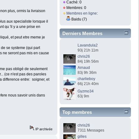
Caché: 0
Membres: 0
non plus, ormis la livraison
Membres en ligne
:
Baidu (7)
us aux specialiste lorsque il
t qu 'il y a une prise en
Derniers Membres
liqué, et peut etre meme je
Lavandula2
 de se systeme (qui part
93j 21h 11m
les ne seront pas mis en cause
chris26
84j 19h 56m
Arnaud
omme pas obligé de seulement
83j 9h 36m
... (ce n'est pas des paroles
charlieboy
 difference entre: soigner, et
66j 21h 40m
Gyzmo34
refere nous savoir unis dans
63j 9m
Top membres
chris26
IP archivée
7311 Messages
gilles