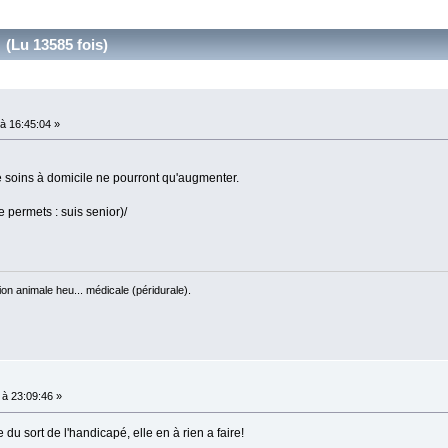
 (Lu 13585 fois)
à 16:45:04 »
 soins à domicile ne pourront qu'augmenter.
 permets : suis senior)/
on animale heu... médicale (péridurale).
à 23:09:46 »
du sort de l'handicapé, elle en à rien a faire!