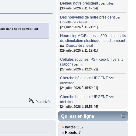
Delrieu notre président .
par
gilles
[30 juillet 2026 à 11:47:14]
Des nouvelles de notre président
par
Couette de cheval
[29 juillet 2026 à 11:21:21]
r unis dans notre combat, au
NeurostepMC/Bioness L300 : dispositifs
de stimulation électrique - pied tombant
par
Couette de cheval
[29 juillet 2026 à 11:12:41]
Cellules souches iPS - Keio University
(Japon)
par
fti
[27 juillet 2026 à 12:24:22]
Cherche hôtel nice URGENT
par
christinne
[24 juillet 2026 à 15:59:24]
Cherche hôtel nice URGENT
par
christinne
IP archivée
[24 juillet 2026 à 15:56:46]
Qui est en ligne
Invités: 537
Robots: 7