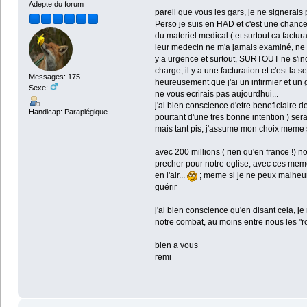
Adepte du forum
pareil que vous les gars, je ne signerais 
Perso je suis en HAD et c'est une chance s
du materiel medical ( et surtout ca facturati
leur medecin ne m'a jamais examiné, ne r
y a urgence et surtout, SURTOUT ne s'inqui
charge, il y a une facturation et c'est la s
Messages: 175
heureusement que j'ai un infirmier et un 
Sexe:
ne vous ecrirais pas aujourdhui...
j'ai bien conscience d'etre beneficiaire 
Handicap: Paraplégique
pourtant d'une tres bonne intention ) ser
mais tant pis, j'assume mon choix meme s
avec 200 millions ( rien qu'en france !)
precher pour notre eglise, avec ces meme 2
en l'air...
; meme si je ne peux malheureu
guérir
j'ai bien conscience qu'en disant cela, je
notre combat, au moins entre nous les "ro
bien a vous
remi