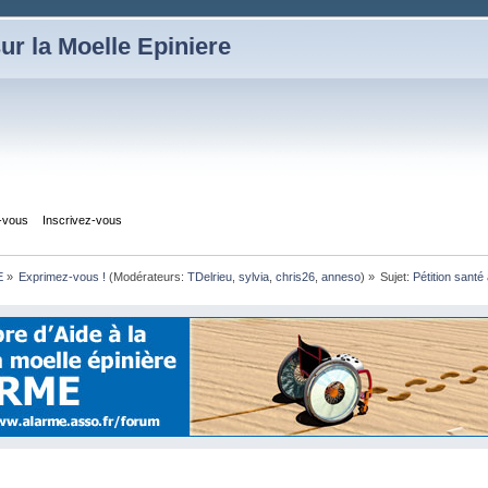
ur la Moelle Epiniere
z-vous
Inscrivez-vous
E
»
Exprimez-vous !
(Modérateurs:
TDelrieu
,
sylvia
,
chris26
,
anneso
) »
Sujet:
Pétition santé 