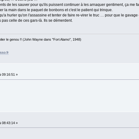
s de les sauver pour qu'ils puissent continuer à les arnaquer gentiment, ça me fait
oper la main dans le paquet de bonbons et c'est le patient qui trinque.
'a hurler qu'on l'assassine et tenter de faire re-virer le truc … pour que le gavage 
s pas celle de ces gars-là. Ils se démerdent.
 plier le genou !! (John Wayne dans "Fort Alamo", 1948)
sso.fr
 09:16:51 »
 08:43:14 »