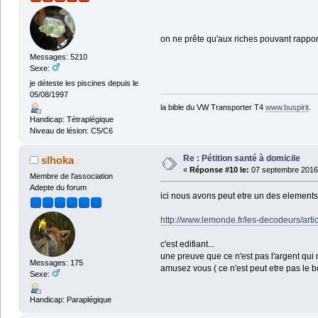
on ne prête qu'aux riches pouvant rapport
Messages: 5210
Sexe:
je déteste les piscines depuis le
05/08/1997
la bible du VW Transporter T4
www.buspirit
.
Handicap: Tétraplégique
Niveau de lésion: C5/C6
Re : Pétition santé à domicile
slhoka
«
Réponse #10 le:
07 septembre 2016 
Membre de l'association
Adepte du forum
ici nous avons peut etre un des elements
http://www.lemonde.fr/les-decodeurs/art
c'est edifiant...
une preuve que ce n'est pas l'argent qui 
Messages: 175
amusez vous ( ce n'est peut etre pas le b
Sexe:
Handicap: Paraplégique