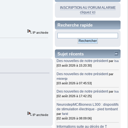
INSCRIPTION AU FORUM ALARME
cliquez ici
Recherche rapide
IP archivée
Sujet récents
Des nouvelles de notre président
par
Isa
[03 août 2026 à 15:20:30]
Des nouvelles de notre président
par
misterjp
[03 août 2026 à 07:45:53]
Des nouvelles de notre président
par
Isa
[02 août 2026 à 17:42:25]
NeurostepMC/Bioness L300 : dispositifs
de stimulation électrique - pied tombant
par
farid
IP archivée
[02 août 2026 à 08:09:06]
Informations suite au décès de T