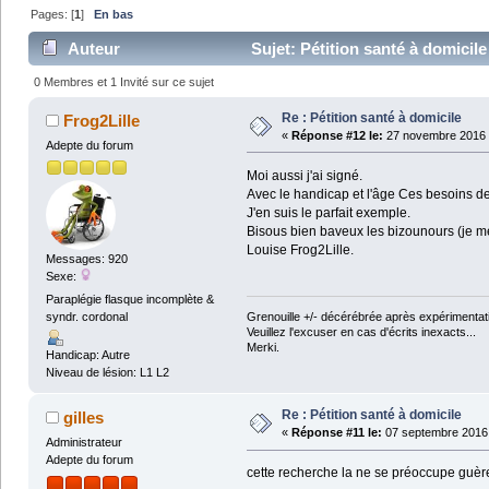
Pages: [
1
]
En bas
Auteur
Sujet: Pétition santé à domicile
0 Membres et 1 Invité sur ce sujet
Re : Pétition santé à domicile
Frog2Lille
«
Réponse #12 le:
27 novembre 2016 
Adepte du forum
Moi aussi j'ai signé.
Avec le handicap et l'âge Ces besoins de
J'en suis le parfait exemple.
Bisous bien baveux les bizounours (je me
Louise Frog2Lille.
Messages: 920
Sexe:
Paraplégie flasque incomplète &
Grenouille +/- décérébrée après expérimentati
syndr. cordonal
Veuillez l'excuser en cas d'écrits inexacts...
Merki.
Handicap: Autre
Niveau de lésion: L1 L2
Re : Pétition santé à domicile
gilles
«
Réponse #11 le:
07 septembre 2016 
Administrateur
Adepte du forum
cette recherche la ne se préoccupe guère 