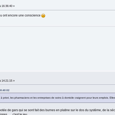
 16:36:40 »
peu ont encore une conscience
 14:21:15 »
08:40:02
 à priori, les pharmaciens et les entreprises de soins à domicile craignent pour leurs emplois. Ell
ipotée de gars qui se sont fait des burnes en platine sur le dos du système, de la séc
gres, … c'est le jeu …