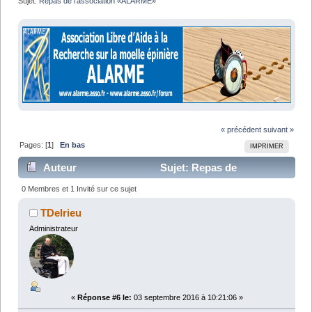
Sujet:
Repas de l'association «ALARME» 
« précédent
suivant »
Pages: [
1
]
En bas
IMPRIMER
Auteur
Sujet: Repas de
l'association «ALARME» (Lu 16138 fois)
0 Membres et 1 Invité sur ce sujet
TDelrieu
Administrateur
«
Réponse #6 le:
03 septembre 2016 à 10:21:06 »