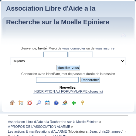
Association Libre d'Aide a la
Recherche sur la Moelle Epiniere
Bienvenue,
Invité
. Merci de
vous connecter
ou de
vous inscrire
.
Connexion avec identifiant, mot de passe et durée de la session
Nouvelles:
INSCRIPTION AU FORUM ALARME cliquez ici
Association Libre d'Aide a la Recherche sur la Moelle Epiniere
»
A PROPOS DE L'ASSOCIATION ALARME
»
Les actions & manifestations d'ALARME
(Modérateurs:
Jean
,
chris26
,
anneso
) »