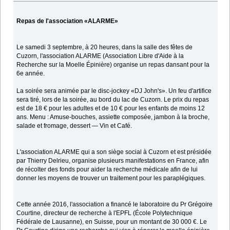
Repas de l'association «ALARME»
Le samedi 3 septembre, à 20 heures, dans la salle des fêtes de
Cuzorn, l'association ALARME (Association Libre d'Aide à la
Recherche sur la Moelle Épinière) organise un repas dansant pour la
6e année.
La soirée sera animée par le disc-jockey «DJ John's». Un feu d'artifice
sera tiré, lors de la soirée, au bord du lac de Cuzorn. Le prix du repas
est de 18 € pour les adultes et de 10 € pour les enfants de moins 12
ans. Menu : Amuse-bouches, assiette composée, jambon à la broche,
salade et fromage, dessert — Vin et Café.
L'association ALARME qui a son siège social à Cuzorn et est présidée
par Thierry Delrieu, organise plusieurs manifestations en France, afin
de récolter des fonds pour aider la recherche médicale afin de lui
donner les moyens de trouver un traitement pour les paraplégiques.
Cette année 2016, l'association a financé le laboratoire du Pr Grégoire
Courtine, directeur de recherche à l'EPFL (École Polytechnique
Fédérale de Lausanne), en Suisse, pour un montant de 30 000 €. Le