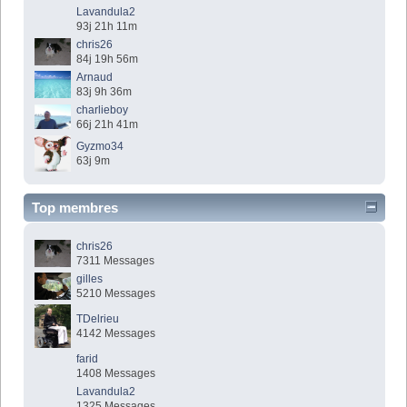
Lavandula2
93j 21h 11m
chris26
84j 19h 56m
Arnaud
83j 9h 36m
charlieboy
66j 21h 41m
Gyzmo34
63j 9m
Top membres
chris26
7311 Messages
gilles
5210 Messages
TDelrieu
4142 Messages
farid
1408 Messages
Lavandula2
1325 Messages