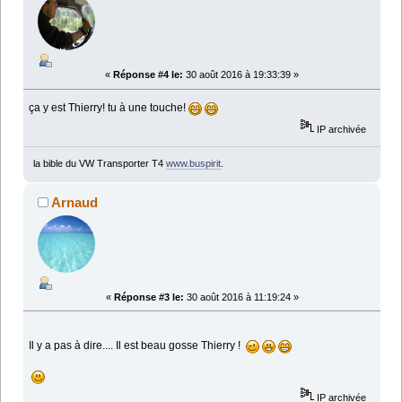
«
Réponse #4 le:
30 août 2016 à 19:33:39 »
ça y est Thierry! tu à une touche!
IP archivée
la bible du VW Transporter T4
www.buspirit
.
Arnaud
«
Réponse #3 le:
30 août 2016 à 11:19:24 »
Il y a pas à dire.... Il est beau gosse Thierry !
IP archivée