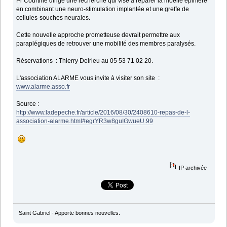
Pr Courtine dirige une recherche qui vise à réparer la moelle épinière
en combinant une neuro-stimulation implantée et une greffe de
cellules-souches neurales.
Cette nouvelle approche prometteuse devrait permettre aux
paraplégiques de retrouver une mobilité des membres paralysés.
Réservations : Thierry Delrieu au 05 53 71 02 20.
L'association ALARME vous invite à visiter son site :
www.alarme.asso.fr
Source :
http://www.ladepeche.fr/article/2016/08/30/2408610-repas-de-l-
association-alarme.html#egrYR3w8guIGwueU.99
IP archivée
Saint Gabriel - Apporte bonnes nouvelles.