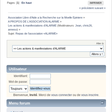
Pages: [
1
]
En haut
IMPRIMER
« précédent
suivant »
Association Libre d'Aide a la Recherche sur la Moelle Epiniere
»
A PROPOS DE L'ASSOCIATION ALARME
»
Les actions & manifestations d'ALARME
(Modérateurs:
Jean
,
chris26
,
anneso
) »
Sujet:
Repas de l'association «ALARME» 
Aller à:
Utilisateur
Identifiant:
Mot de passe:
Bienvenue,
Invité
. Merci de
vous connecter
ou de
vous inscrire
.
Menu forum