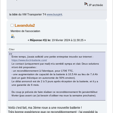
IP archivée
la bible du VW Transporter T4
www.buspirit
.
Lavandula2
Membre de l'association
«
Réponse #11 le:
19 février 2024 à 11:30:25 »
Citer
Entre temps, j'avais sollicité une petite entreprise trouvée sur internet :
https://www.docti-batterie.com/
Le contact (uniquement par mail) m'a semblé sympa et clair. Deux solutions
m'ont été proposées :
- un reconditionnement à l'identique, pour 170€ TTC,
- une augmentation de capacité de la batterie à 10,5 Ah au lieu de 7,4 Ah
(soit un gain théorique en autonomie de 50% environ).
Le délai annoncé est de 2 à 5 jours après réception de la batterie, et il y a
une garantie de 6 mois.
Du coup je prévois de faire réaliser ce reconditionnement fin janvier/début
février (pas avant car j'ai besoin d'utiliser ma roue la semaine prochaine).
Voilà c'est fait, ma 3ème roue a une nouvelle batterie !
Très bonne expérience que ce reconditionnement : j'ai expédié la