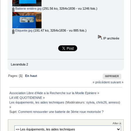
Batterie entière.jpg
(291.56 ko, 3264x1836 - vu 1246 fois.)
Etiquette.jpg
(191.47 ko, 3264x1836 - vu 885 fois.)
IP archivée
Lavandula 2
Pages: [
1
]
En haut
IMPRIMER
« précédent
suivant »
Association Libre d'Aide a la Recherche sur la Moelle Epiniere
»
LA VIE QUOTIDIENNE
»
Les équipements, les aides techniques
(Modérateurs:
sylvia
,
chris26
,
anneso
)
»
Sujet:
Comment renouveler une batterie de 3ème roue motorisée ?
Aller à: