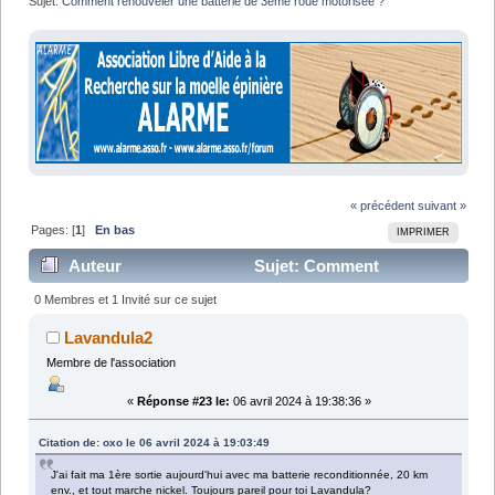
Sujet:
Comment renouveler une batterie de 3ème roue motorisée ?
« précédent
suivant »
Pages: [
1
]
En bas
IMPRIMER
Auteur
Sujet: Comment
renouveler une batterie de 3ème roue motorisée ? (Lu
0 Membres et 1 Invité sur ce sujet
39755 fois)
Lavandula2
Membre de l'association
«
Réponse #23 le:
06 avril 2024 à 19:38:36 »
Citation de: oxo le 06 avril 2024 à 19:03:49
J'ai fait ma 1ère sortie aujourd'hui avec ma batterie reconditionnée, 20 km
env., et tout marche nickel. Toujours pareil pour toi Lavandula?