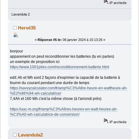
IP archivée
Lavandula 2
Hervé35
«
Réponse #5 le:
06 janvier 2024 à 15:13:26 »
bonjour
apparement on peut reconditionner les batteries (tu en parles)
un exemple de proposition ici
https://www.1001piles.com/reconditionnement-batterie.html
edit: Ah et Wh sont 2 façons d'exprimer la capacité de ta batterie à
fournir du courant pendant une durée de temps
https://savvycalculator.com/fr/amp%C3%A8re-heure-en-wattheure-ah-
%E2%86%94-wh-calculatrice/
7,4Ah et 160 Wh c'est la même chose (à l'arrondi près)
https://uac-m.org/fr/amp%C3%A8res-heures-en-watt-heures-ah-
%C3%A0-wh-calculatrice-de-conversion/
IP archivée
Lavandula2