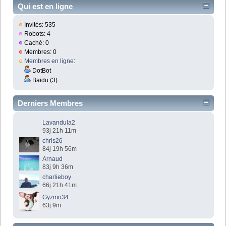
Qui est en ligne
Invités: 535
Robots: 4
Caché: 0
Membres: 0
Membres en ligne
:
DotBot
Baidu (3)
Derniers Membres
Lavandula2
93j 21h 11m
chris26
84j 19h 56m
Arnaud
83j 9h 36m
charlieboy
66j 21h 41m
Gyzmo34
63j 9m