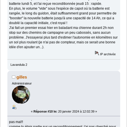
batterie lundi 5, et l'ai reçue reconditionnée jeudi 15 : rapide.
En plus, le volume "vide" sous l'espèce de capot où la batterie est
rangée, le long du guidon, était suffisamment grand pour permettre de
"booster" la nouvelle batterie jusqu'à une capacité de 14 Ah, ce qui a
doublé la capacité initiale, c'est royal !
J'ai fait un premier essai hier en baladant ma chienne durant 2h non
stop sur des chemins de campagne un peu cabossés, sans aucun
problème. J'essayerai plus tard d'estimer l'autonomie en kilomètres sur
un sol plus roulant (je n'ai pas de compteur, mais ce serait une bonne
idée d'en ajouter un...).
IP archivée
Lavandula 2
gilles
Administrateur
«
Réponse #10 le:
20 janvier 2024 à 12:02:39 »
pas mal!!
comme tu étais partie sur un reconditionnement, j'ai pas cherché pour