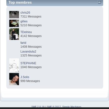
Top membres
chris26
7311 Messages
gilles
5210 Messages
TDelrieu
4142 Messages
farid
1408 Messages
Lavandula2
1325 Messages
STEPHANE
1040 Messages
J.Solis
999 Messages
SMF 2.0.19
|
SMF © 2017
,
Simple Machines