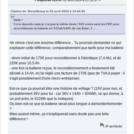
«
Réponse #19 le:
02 avril 2024 à 21:32:07 »
Citation de: Breizhfenua le 02 avril 2024 à 14:44:40
Hello !
Il m'a répondu mais je n'ai pas le même devis ! 620 euros sans les FDP pour
reconditionner la batterie en 522wh/14Ah de ma Batec 2 ....
Ah mince c'est une énorme différence... Tu pourrais demander ce qui
expliquer cette différence, comparativement aux tarifs pour ma batterie
:
- devis initial de 170€ pour reconditionner à l'identique (7,4 Ah), et de
220€ pour 10,5 Ah.
- une fois la batterie reçue, le reconditionnement a finalement été
décidé à 14 Ah, et j'ai réglé une facture de 270€ (pas de TVA à payer : il
s'agit possiblement d'une micro-entreprise).
Est-ce que ça pourrait être une histoire de voltage ? (24V pour moi, et
probablement 36V pour toi - car 36V x 14Ah = 504Wh, ce qui donne, à
un poil près, le 522Wh que tu indiques).
Ou bien est-ce que ta batterie serait plus longue à démonter/remonter
?
Mais quand même, ça n'expliquerait sans doute pas une telle
différence !
IP archivée