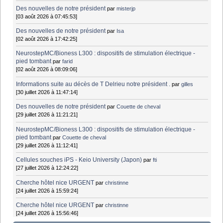
Des nouvelles de notre président
par
misterjp
[03 août 2026 à 07:45:53]
Des nouvelles de notre président
par
Isa
[02 août 2026 à 17:42:25]
NeurostepMC/Bioness L300 : dispositifs de stimulation électrique -
pied tombant
par
farid
[02 août 2026 à 08:09:06]
Informations suite au décès de T Delrieu notre président .
par
gilles
[30 juillet 2026 à 11:47:14]
Des nouvelles de notre président
par
Couette de cheval
[29 juillet 2026 à 11:21:21]
NeurostepMC/Bioness L300 : dispositifs de stimulation électrique -
pied tombant
par
Couette de cheval
[29 juillet 2026 à 11:12:41]
Cellules souches iPS - Keio University (Japon)
par
fti
[27 juillet 2026 à 12:24:22]
Cherche hôtel nice URGENT
par
christinne
[24 juillet 2026 à 15:59:24]
Cherche hôtel nice URGENT
par
christinne
[24 juillet 2026 à 15:56:46]