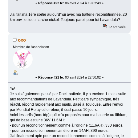
«
Réponse #22 le:
06 avril 2024 à 19:03:49 »
J'ai fait ma 1ère sortie aujourd'hui avec ma batterie reconditionnée, 20
km env., et tout marche nickel. Toujours pareil pour toi Lavandula?
IP archivée
oxo
Membre de l'association
«
Réponse #21 le:
03 avril 2024 à 22:30:02 »
Yo!
Je suis également passé par Docti-batterie, il y a environ 1 mois, suite
aux recommandations de Lavandula. Petit gars sympathique, très
réactif, répond rapidement aux mails. Basé à Toulouse. Entre l'envoi
par Mondial Relay et le retour, il s'est passé 10 jours.
Voici les tarifs (hors fdp) qu'il m'a proposés pour ma batterie au lithium,
qui de base est une 36V 11.6AH:
- pour un reconditionnement comme à l'origine (11.6AH), 330 euros.
- pour un reconditionnement amélioré en 14AH, 390 euros.
J'ai finalement opté pour un reconditionnement comme à l'origine, le