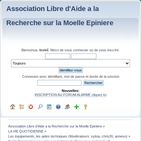
Association Libre d'Aide a la
Recherche sur la Moelle Epiniere
Bienvenue,
Invité
. Merci de
vous connecter
ou de
vous inscrire
.
Connexion avec identifiant, mot de passe et durée de la session
Nouvelles:
INSCRIPTION AU FORUM ALARME cliquez ici
Association Libre d'Aide a la Recherche sur la Moelle Epiniere
»
LA VIE QUOTIDIENNE
»
Les équipements, les aides techniques
(Modérateurs:
sylvia
,
chris26
,
anneso
) »