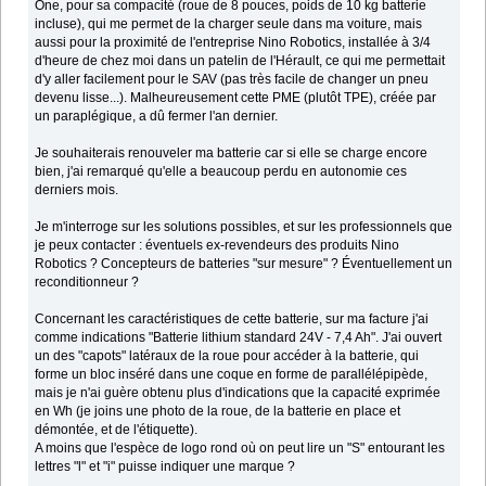
One, pour sa compacité (roue de 8 pouces, poids de 10 kg batterie
incluse), qui me permet de la charger seule dans ma voiture, mais
aussi pour la proximité de l'entreprise Nino Robotics, installée à 3/4
d'heure de chez moi dans un patelin de l'Hérault, ce qui me permettait
d'y aller facilement pour le SAV (pas très facile de changer un pneu
devenu lisse...). Malheureusement cette PME (plutôt TPE), créée par
un paraplégique, a dû fermer l'an dernier.
Je souhaiterais renouveler ma batterie car si elle se charge encore
bien, j'ai remarqué qu'elle a beaucoup perdu en autonomie ces
derniers mois.
Je m'interroge sur les solutions possibles, et sur les professionnels que
je peux contacter : éventuels ex-revendeurs des produits Nino
Robotics ? Concepteurs de batteries "sur mesure" ? Éventuellement un
reconditionneur ?
Concernant les caractéristiques de cette batterie, sur ma facture j'ai
comme indications "Batterie lithium standard 24V - 7,4 Ah". J'ai ouvert
un des "capots" latéraux de la roue pour accéder à la batterie, qui
forme un bloc inséré dans une coque en forme de parallélépipède,
mais je n'ai guère obtenu plus d'indications que la capacité exprimée
en Wh (je joins une photo de la roue, de la batterie en place et
démontée, et de l'étiquette).
A moins que l'espèce de logo rond où on peut lire un "S" entourant les
lettres "l" et "i" puisse indiquer une marque ?