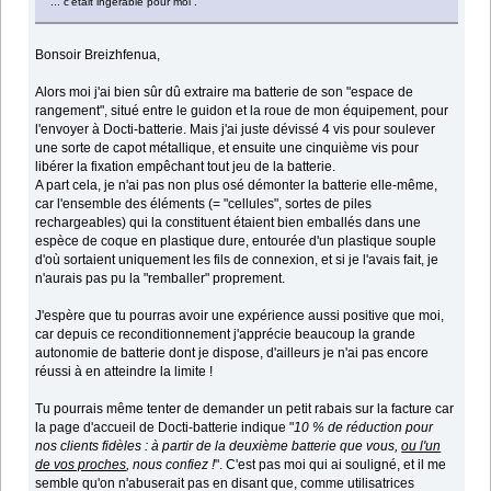
... c'était ingérable pour moi .
Bonsoir Breizhfenua,
Alors moi j'ai bien sûr dû extraire ma batterie de son "espace de
rangement", situé entre le guidon et la roue de mon équipement, pour
l'envoyer à Docti-batterie. Mais j'ai juste dévissé 4 vis pour soulever
une sorte de capot métallique, et ensuite une cinquième vis pour
libérer la fixation empêchant tout jeu de la batterie.
A part cela, je n'ai pas non plus osé démonter la batterie elle-même,
car l'ensemble des éléments (= "cellules", sortes de piles
rechargeables) qui la constituent étaient bien emballés dans une
espèce de coque en plastique dure, entourée d'un plastique souple
d'où sortaient uniquement les fils de connexion, et si je l'avais fait, je
n'aurais pas pu la "remballer" proprement.
J'espère que tu pourras avoir une expérience aussi positive que moi,
car depuis ce reconditionnement j'apprécie beaucoup la grande
autonomie de batterie dont je dispose, d'ailleurs je n'ai pas encore
réussi à en atteindre la limite !
Tu pourrais même tenter de demander un petit rabais sur la facture car
la page d'accueil de Docti-batterie indique "
10 % de réduction pour
nos clients fidèles : à partir de la deuxième batterie que vous,
ou l'un
de vos proches
, nous confiez !
". C'est pas moi qui ai souligné, et il me
semble qu'on n'abuserait pas en disant que, comme utilisatrices