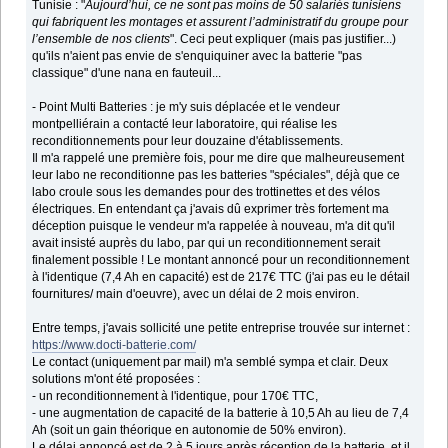
Tunisie : "
Aujourd’hui, ce ne sont pas moins de 50 salariés tunisiens
qui fabriquent les montages et assurent l’administratif du groupe pour
l’ensemble de nos clients
". Ceci peut expliquer (mais pas justifier...)
qu'ils n'aient pas envie de s'enquiquiner avec la batterie "pas
classique" d'une nana en fauteuil...
- Point Multi Batteries : je m'y suis déplacée et le vendeur
montpelliérain a contacté leur laboratoire, qui réalise les
reconditionnements pour leur douzaine d'établissements.
Il m'a rappelé une première fois, pour me dire que malheureusement
leur labo ne reconditionne pas les batteries "spéciales", déjà que ce
labo croule sous les demandes pour des trottinettes et des vélos
électriques. En entendant ça j'avais dû exprimer très fortement ma
déception puisque le vendeur m'a rappelée à nouveau, m'a dit qu'il
avait insisté auprès du labo, par qui un reconditionnement serait
finalement possible ! Le montant annoncé pour un reconditionnement
à l'identique (7,4 Ah en capacité) est de 217€ TTC (j'ai pas eu le détail
fournitures/ main d'oeuvre), avec un délai de 2 mois environ.
Entre temps, j'avais sollicité une petite entreprise trouvée sur internet :
https://www.docti-batterie.com/
Le contact (uniquement par mail) m'a semblé sympa et clair. Deux
solutions m'ont été proposées :
- un reconditionnement à l'identique, pour 170€ TTC,
- une augmentation de capacité de la batterie à 10,5 Ah au lieu de 7,4
Ah (soit un gain théorique en autonomie de 50% environ).
Le délai annoncé est de 2 à 5 jours après réception de la batterie, et il