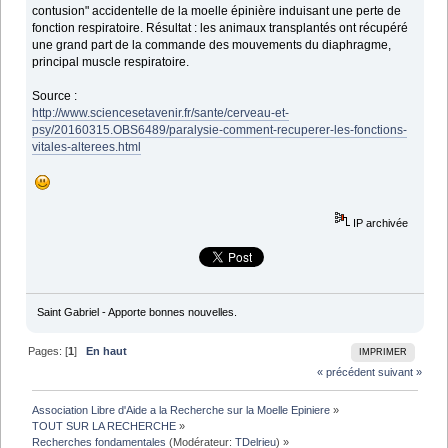
contusion" accidentelle de la moelle épinière induisant une perte de
fonction respiratoire. Résultat : les animaux transplantés ont récupéré
une grand part de la commande des mouvements du diaphragme,
principal muscle respiratoire.
Source :
http://www.sciencesetavenir.fr/sante/cerveau-et-
psy/20160315.OBS6489/paralysie-comment-recuperer-les-fonctions-
vitales-alterees.html
IP archivée
Saint Gabriel - Apporte bonnes nouvelles.
Pages: [
1
]
En haut
IMPRIMER
« précédent
suivant »
Association Libre d'Aide a la Recherche sur la Moelle Epiniere
»
TOUT SUR LA RECHERCHE
»
Recherches fondamentales
(Modérateur:
TDelrieu
) »