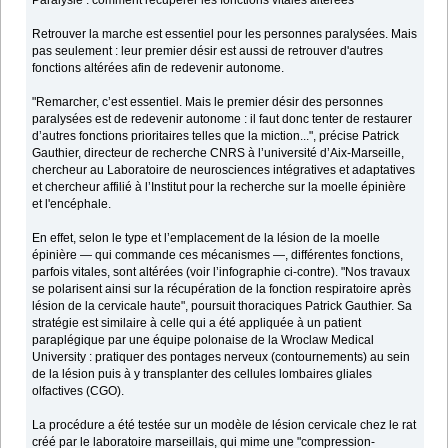
Paralysie : comment récupérer les fonctions vitales altérées
Retrouver la marche est essentiel pour les personnes paralysées. Mais
pas seulement : leur premier désir est aussi de retrouver d'autres
fonctions altérées afin de redevenir autonome.
"Remarcher, c’est essentiel. Mais le premier désir des personnes
paralysées est de redevenir autonome : il faut donc tenter de restaurer
d’autres fonctions prioritaires telles que la miction...", précise Patrick
Gauthier, directeur de recherche CNRS à l’université d’Aix-Marseille,
chercheur au Laboratoire de neurosciences intégratives et adaptatives
et chercheur affilié à l’Institut pour la recherche sur la moelle épinière
et l'encéphale.
En effet, selon le type et l’emplacement de la lésion de la moelle
épinière — qui commande ces mécanismes —, différentes fonctions,
parfois vitales, sont altérées (voir l’infographie ci-contre). "Nos travaux
se polarisent ainsi sur la récupération de la fonction respiratoire après
lésion de la cervicale haute", poursuit thoraciques Patrick Gauthier. Sa
stratégie est similaire à celle qui a été appliquée à un patient
paraplégique par une équipe polonaise de la Wroclaw Medical
University : pratiquer des pontages nerveux (contournements) au sein
de la lésion puis à y transplanter des cellules lombaires gliales
olfactives (CGO).
La procédure a été testée sur un modèle de lésion cervicale chez le rat
créé par le laboratoire marseillais, qui mime une "compression-