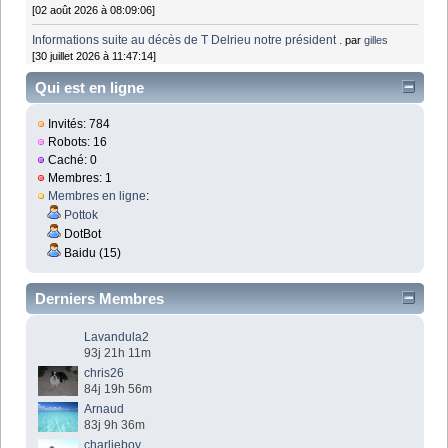
[02 août 2026 à 08:09:06]
Informations suite au décès de T Delrieu notre président .
par
gilles
[30 juillet 2026 à 11:47:14]
Qui est en ligne
Invités: 784
Robots: 16
Caché: 0
Membres: 1
Membres en ligne
:
Pottok
DotBot
Baidu (15)
Derniers Membres
Lavandula2
93j 21h 11m
chris26
84j 19h 56m
Arnaud
83j 9h 36m
charlieboy