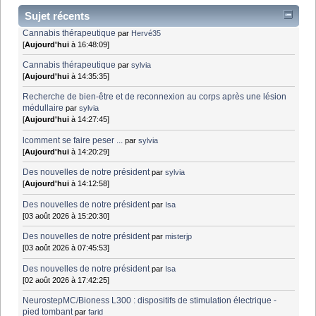
Sujet récents
Cannabis thérapeutique
par
Hervé35
[
Aujourd'hui
à 16:48:09]
Cannabis thérapeutique
par
sylvia
[
Aujourd'hui
à 14:35:35]
Recherche de bien-être et de reconnexion au corps après une lésion
médullaire
par
sylvia
[
Aujourd'hui
à 14:27:45]
lcomment se faire peser ...
par
sylvia
[
Aujourd'hui
à 14:20:29]
Des nouvelles de notre président
par
sylvia
[
Aujourd'hui
à 14:12:58]
Des nouvelles de notre président
par
Isa
[03 août 2026 à 15:20:30]
Des nouvelles de notre président
par
misterjp
[03 août 2026 à 07:45:53]
Des nouvelles de notre président
par
Isa
[02 août 2026 à 17:42:25]
NeurostepMC/Bioness L300 : dispositifs de stimulation électrique -
pied tombant
par
farid