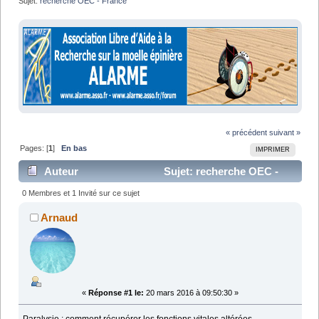
Sujet:
recherche OEC - France
« précédent
suivant »
Pages: [
1
]
En bas
IMPRIMER
Auteur
Sujet: recherche OEC -
France (Lu 8272 fois)
0 Membres et 1 Invité sur ce sujet
Arnaud
«
Réponse #1 le:
20 mars 2016 à 09:50:30 »