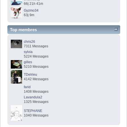
66j 21h 41m
Gyzmo34
63j 9m
Top membres
chris26
7311 Messages
sylvia
5224 Messages
gilles
5210 Messages
TDelrieu
4142 Messages
farid
1408 Messages
Lavandula2
1325 Messages
STEPHANE
1040 Messages