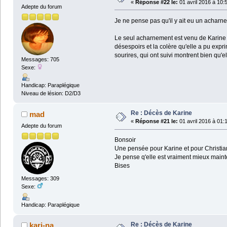
«
Réponse #22 le:
01 avril 2016 à 10:
Adepte du forum
Je ne pense pas qu'il y ait eu un achar
Le seul acharnement est venu de Karine el
désespoirs et la colère qu'elle a pu expr
sourires, qui ont suivi montrent bien qu'el
Messages: 705
Sexe:
Handicap: Paraplégique
Niveau de lésion: D2/D3
Re : Décès de Karine
mad
«
Réponse #21 le:
01 avril 2016 à 01:
Adepte du forum
Bonsoir
Une pensée pour Karine et pour Christia
Je pense q'elle est vraiment mieux maint
Bises
Messages: 309
Sexe:
Handicap: Paraplégique
Re : Décès de Karine
kari-na