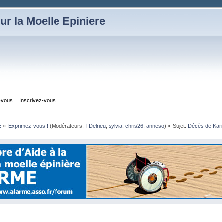
ur la Moelle Epiniere
z-vous
Inscrivez-vous
E
»
Exprimez-vous !
(Modérateurs:
TDelrieu
,
sylvia
,
chris26
,
anneso
) »
Sujet:
Décès de Kar