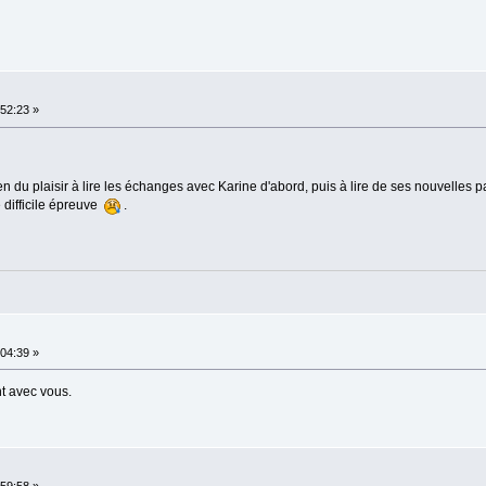
52:23 »
du plaisir à lire les échanges avec Karine d'abord, puis à lire de ses nouvelles pa
 difficile épreuve
.
04:39 »
t avec vous.
59:58 »