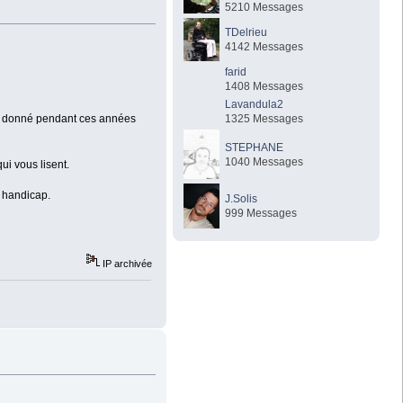
5210 Messages
TDelrieu
4142 Messages
farid
1408 Messages
Lavandula2
1325 Messages
i ai donné pendant ces années
STEPHANE
1040 Messages
ui vous lisent.
du handicap.
J.Solis
999 Messages
IP archivée