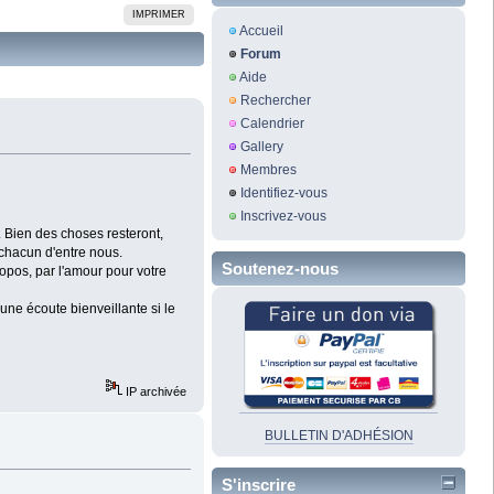
IMPRIMER
Accueil
Forum
Aide
Rechercher
Calendrier
Gallery
Membres
Identifiez-vous
Inscrivez-vous
r. Bien des choses resteront,
 chacun d'entre nous.
Soutenez-nous
ropos, par l'amour pour votre
une écoute bienveillante si le
IP archivée
BULLETIN D'ADHÉSION
S'inscrire