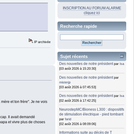
INSCRIPTION AU FORUM ALARME
cliquez ici
Recherche rapide
IP archivée
Sujet récents
Des nouvelles de notre président
par
Isa
[03 août 2026 à 15:20:30]
Des nouvelles de notre président
par
misterjp
[03 août 2026 à 07:45:53]
Des nouvelles de notre président
par
Isa
[02 août 2026 à 17:42:25]
 mère et ton frère". Je ne vois
NeurostepMC/Bioness L300 : dispositifs
de stimulation électrique - pied tombant
icap. Il avait demandé
par
farid
 papa et vivre plus de choses
[02 août 2026 à 08:09:06]
Informations suite au décès de T