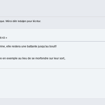
ue. Mérsi détr induljen pour lécritur.
58:43 »
rine, elle restera une battante jusqu'au bout!!
re en exemple au lieu de se morfondre sur leur sort,.