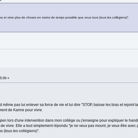
pa et vivre plus de choses en moins de temps possible que vous tous (tous les collégiens)".
15:06 »
d même pas lui enlever sa force de vie et lui dire "STOP, baisse les bras et rejoint ta
ent de Karine pour vivre.
gien lors d'une intervention dans mon collège ou j'enseigne pour expliquer le hand
t de vivre. Elle a tout simplement répondu "je ne veux pas mourir, je veux être avec
 (tous les collégiens)".