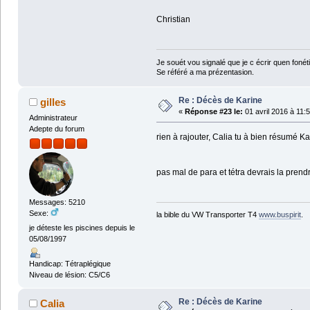
Christian
Je souét vou signalé que je c écrir quen fonétiq
Se référé a ma prézentasion.
Re : Décès de Karine
gilles
«
Réponse #23 le:
01 avril 2016 à 11:
Administrateur
Adepte du forum
rien à rajouter, Calia tu à bien résumé Ka
pas mal de para et tétra devrais la prend
Messages: 5210
Sexe:
la bible du VW Transporter T4
www.buspirit
.
je déteste les piscines depuis le
05/08/1997
Handicap: Tétraplégique
Niveau de lésion: C5/C6
Re : Décès de Karine
Calia