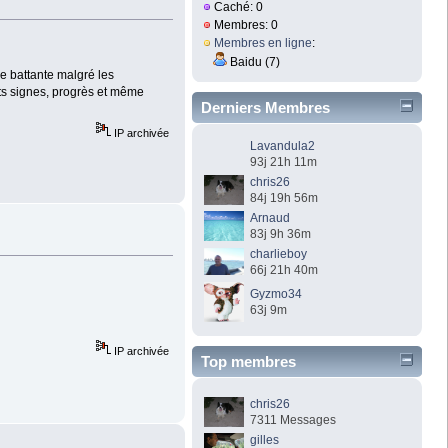
Caché: 0
Membres: 0
Membres en ligne
:
Baidu (7)
ie battante malgré les
its signes, progrès et même
Derniers Membres
IP archivée
Lavandula2
93j 21h 11m
chris26
84j 19h 56m
Arnaud
83j 9h 36m
charlieboy
66j 21h 40m
Gyzmo34
63j 9m
IP archivée
Top membres
chris26
7311 Messages
gilles