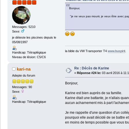
Bonjour,
"je ne veux pas mourir, je veux être avec pa
Messages: 5210
Sexe:
je déteste les piscines depuis le
05/08/1997
la bible du VW Transporter T4
www.buspirit
.
Handicap: Tétraplégique
Niveau de lésion: C5/C6
Re : Décès de Karine
kari-na
«
Réponse #24 le:
03 avril 2016 à 11:
Adepte du forum
Bonjour,
Messages: 90
Sexe:
Karine est bien auprès de sa famille.
Karine était une battante, je n'allais quan
Handicap: Tétraplégique
aucun acharnement mis à part l'acharnem
Je me rappelle d'une question d'un collé
pourquoi elle avait décidé de se battre e
en moins de temps possible que vous tous