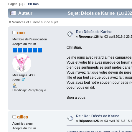
Pages: [
1
]
2
En bas
Auteur
Sujet: Décès de Karine (Lu 232
0 Membres et 1 Invité sur ce sujet
Re : Décès de Karine
oxo
«
Réponse #26 le:
03 avril 2016 à 23:
Membre de l'association
Adepte du forum
Christian,
Je me joins avec retard à mes camarade
Vous et votre fille avez marqué ce forum d
bien des sentiments se sont mêlés dans v
Vous n'avez fait que votre devoir de père
Messages: 430
fille et par tout ce que vous avez fait, jus
Sexe:
Vous avez tout notre soutien pour cette n
coeur vous en dit.
Handicap: Paraplégique
Bien à vous
Re : Re : Décès de Karine
gilles
«
Réponse #25 le:
03 avril 2016 à 15:
Administrateur
Adepte du forum
Citation de: kari-na le 03 avril 2016 à 11:15: