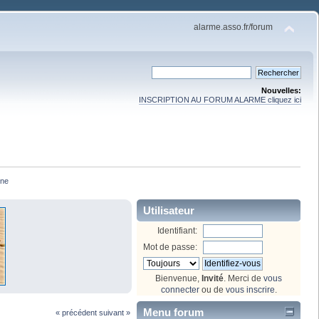
alarme.asso.fr/forum
Nouvelles:
INSCRIPTION AU FORUM ALARME cliquez ici
ine
Utilisateur
Identifiant:
Mot de passe:
Bienvenue,
Invité
. Merci de
vous
connecter
ou de
vous inscrire
.
Menu forum
« précédent
suivant »