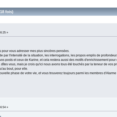
18 fois)
26:25 »
s pour vous adresser mes plus sincères pensées.
e par l'intensité de la situation, les interrogations, les propos emplis de profondeu
os posts et ceux de Karine, et cela restera aussi des motifs d'enrichissement pour
, dîtes vous, mais je crois qu'ici nous avons tous été touchés par la teneur de vos p
qu'au bout, pour elle.
ouvelle phase de votre vie, et vous trouverez toujours parmi les membres d'Alarme 
46:54 »
06