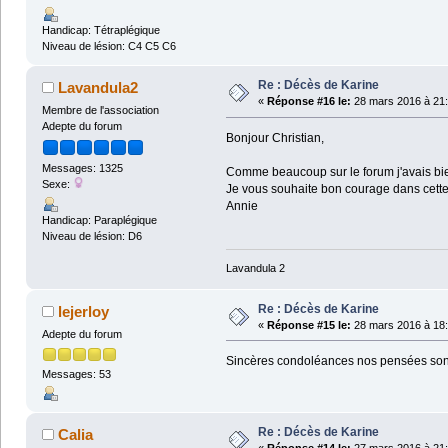
Handicap: Tétraplégique
Niveau de lésion: C4 C5 C6
Re : Décès de Karine
Lavandula2
«
Réponse #16 le:
28 mars 2016 à 21:
Membre de l'association
Adepte du forum
Bonjour Christian,
Messages: 1325
Comme beaucoup sur le forum j'avais bien 
Sexe:
Je vous souhaite bon courage dans cette
Annie
Handicap: Paraplégique
Niveau de lésion: D6
Lavandula 2
Re : Décès de Karine
lejerloy
«
Réponse #15 le:
28 mars 2016 à 18:
Adepte du forum
Sincères condoléances nos pensées son
Messages: 53
Re : Décès de Karine
Calia
«
Réponse #14 le:
27 mars 2016 à 21: