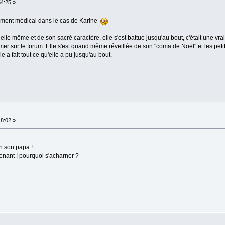
54:25 »
nement médical dans le cas de Karine
le même et de son sacré caractère, elle s'est battue jusqu'au bout, c'était une vra
imer sur le forum. Elle s'est quand même réveillée de son "coma de Noël" et les pet
le a fait tout ce qu'elle a pu jusqu'au bout.
18:02 »
n son papa !
enant ! pourquoi s'acharner ?