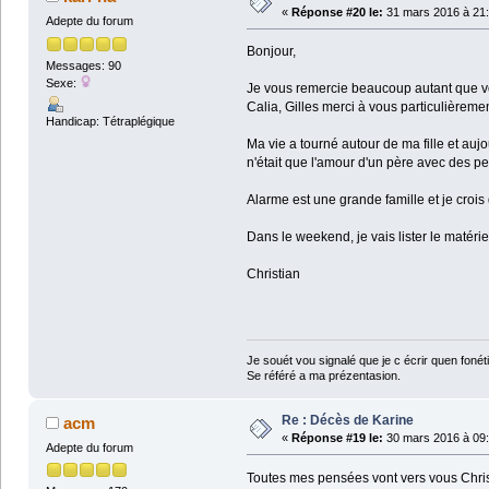
«
Réponse #20 le:
31 mars 2016 à 21:
Adepte du forum
Bonjour,
Messages: 90
Sexe:
Je vous remercie beaucoup autant que v
Calia, Gilles merci à vous particulièrem
Handicap: Tétraplégique
Ma vie a tourné autour de ma fille et auj
n'était que l'amour d'un père avec des pe
Alarme est une grande famille et je crois
Dans le weekend, je vais lister le matéri
Christian
Je souét vou signalé que je c écrir quen fonétiq
Se référé a ma prézentasion.
Re : Décès de Karine
acm
«
Réponse #19 le:
30 mars 2016 à 09:
Adepte du forum
Toutes mes pensées vont vers vous Chris