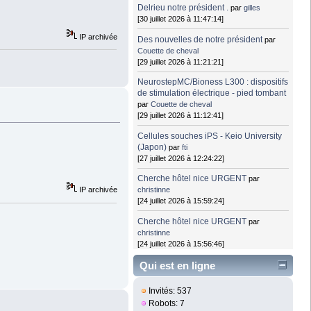
Delrieu notre président .
par
gilles
[30 juillet 2026 à 11:47:14]
IP archivée
Des nouvelles de notre président
par
Couette de cheval
[29 juillet 2026 à 11:21:21]
NeurostepMC/Bioness L300 : dispositifs
de stimulation électrique - pied tombant
par
Couette de cheval
[29 juillet 2026 à 11:12:41]
Cellules souches iPS - Keio University
(Japon)
par
fti
[27 juillet 2026 à 12:24:22]
Cherche hôtel nice URGENT
par
christinne
IP archivée
[24 juillet 2026 à 15:59:24]
Cherche hôtel nice URGENT
par
christinne
[24 juillet 2026 à 15:56:46]
Qui est en ligne
Invités: 537
Robots: 7