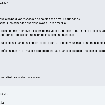
02:50 »
ous êtes pour vos messages de soutien et d'amour pour Karine.
ent pour les échanges que vous avez eu avec ma fille.
ourd'hui on me l'a enlevé. Le sens de ma vie est à redéfinir. Tout l'amour que je lu
tites concessions d'inadaptation de la société au handicap.
 que cette solidarité est importante pour chacun d'entre vous mais également ceux q
el médical que j'ai de ma fille pour le donner aux particuliers ou des associations 
ue. Mérsi détr induljen pour lécritur.
06:56 »
tian.