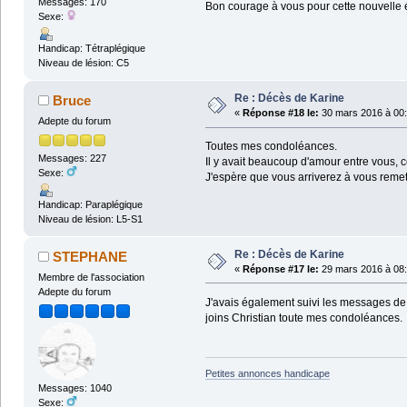
Messages: 170
Bon courage à vous pour cette nouvelle 
Sexe:
Handicap: Tétraplégique
Niveau de lésion: C5
Re : Décès de Karine
Bruce
«
Réponse #18 le:
30 mars 2016 à 00:
Adepte du forum
Toutes mes condoléances.
Messages: 227
Il y avait beaucoup d'amour entre vous, ce
Sexe:
J'espère que vous arriverez à vous remet
Handicap: Paraplégique
Niveau de lésion: L5-S1
Re : Décès de Karine
STEPHANE
«
Réponse #17 le:
29 mars 2016 à 08:
Membre de l'association
Adepte du forum
J'avais également suivi les messages de 
joins Christian toute mes condoléances.
Petites annonces handicape
Messages: 1040
Sexe: