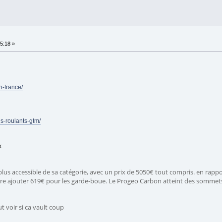
5:18 »
n-france/
ls-roulants-gtm/
x
plus accessible de sa catégorie, avec un prix de 5050€ tout compris. en rappo
core ajouter 619€ pour les garde-boue. Le Progeo Carbon atteint des sommets
ut voir si ca vault coup