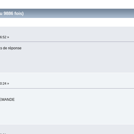
 9886 fois)
6:52 »
as de réponse
0:24 »
 DEMANDE