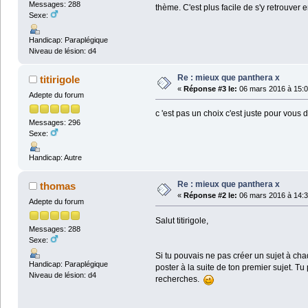
Messages: 288
thème. C'est plus facile de s'y retrouver e
Sexe:
Handicap: Paraplégique
Niveau de lésion: d4
Re : mieux que panthera x
titirigole
«
Réponse #3 le:
06 mars 2016 à 15:0
Adepte du forum
c 'est pas un choix c'est juste pour vous d
Messages: 296
Sexe:
Handicap: Autre
Re : mieux que panthera x
thomas
«
Réponse #2 le:
06 mars 2016 à 14:3
Adepte du forum
Salut titirigole,
Messages: 288
Sexe:
Si tu pouvais ne pas créer un sujet à cha
Handicap: Paraplégique
poster à la suite de ton premier sujet. Tu 
Niveau de lésion: d4
recherches.