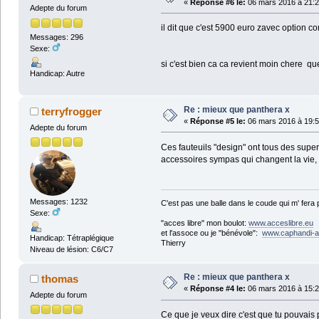
«
Réponse #6 le:
06 mars 2016 à 21:2
Adepte du forum
il dit que c'est 5900 euro zavec option c
Messages: 296
Sexe:
si c'est bien ca ca revient moin chere que
Handicap: Autre
Re : mieux que panthera x
terryfrogger
«
Réponse #5 le:
06 mars 2016 à 19:5
Adepte du forum
Ces fauteuils "design" ont tous des supe
accessoires sympas qui changent la vie,
Messages: 1232
C'est pas une balle dans le coude qui m' fera
Sexe:
"acces libre" mon boulot:
www.acceslibre.eu
et l'assoce ou je "bénévole":
www.caphandi-a
Handicap: Tétraplégique
Thierry
Niveau de lésion: C6/C7
Re : mieux que panthera x
thomas
«
Réponse #4 le:
06 mars 2016 à 15:2
Adepte du forum
Ce que je veux dire c'est que tu pouvais p