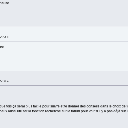
nsuite...
2:33 »
ire
5:36 »
que fois ça serai plus facile pour suivre et te donner des conseils dans le choix de
peux aussi utiliser la fonction recherche sur le forum pour voir si il y a pas déjà sur 