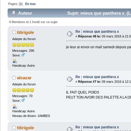
Pages: [
1
]
En bas
Auteur
Sujet: mieux que panthera x (Lu
0 Membres et 1 Invité sur ce sujet
Re : mieux que panthera x
titirigole
«
Réponse #8 le:
09 mars 2016 à 21:5
Adepte du forum
je leur ai envoi un mail samedi depuis p
Messages: 296
Sexe:
Handicap: Autre
Re : mieux que panthera x
alcazar
«
Réponse #7 le:
09 mars 2016 à 12:1
Adepte du forum
IL FAIT QUEL POIDS
Messages: 70
PEUT TON AVOIR DES PALETTE A LA
Sexe:
Handicap: Autre
Niveau de lésion: JAMBES
Re : mieux que panthera x
titirigole