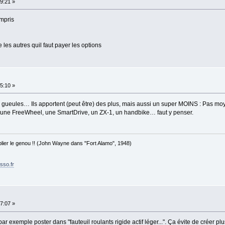
9:21 »
ompris
 les autres quil faut payer les options
5:10 »
r gueules… Ils apportent (peut être) des plus, mais aussi un super MOINS : Pas mo
 une FreeWheel, une SmartDrive, un ZX-1, un handbike… faut y penser.
 plier le genou !! (John Wayne dans "Fort Alamo", 1948)
sso.fr
7:07 »
ar exemple poster dans "fauteuil roulants rigide actif léger...". Ça évite de créer p