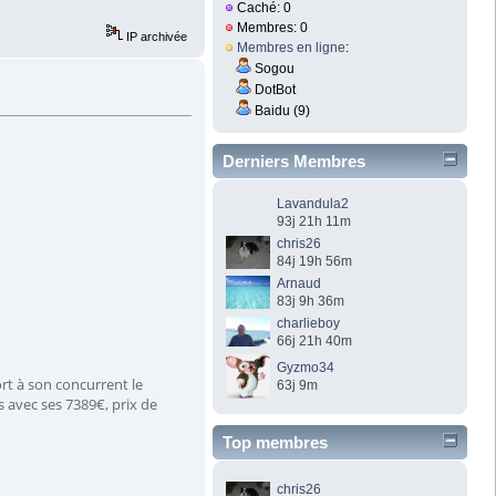
Caché: 0
Membres: 0
IP archivée
Membres en ligne
:
Sogou
DotBot
Baidu (9)
Derniers Membres
Lavandula2
93j 21h 11m
chris26
84j 19h 56m
Arnaud
83j 9h 36m
charlieboy
66j 21h 40m
Gyzmo34
rt à son concurrent le
63j 9m
 avec ses 7389€, prix de
Top membres
chris26