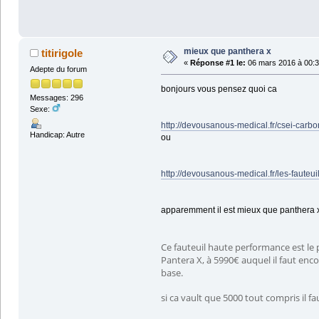
mieux que panthera x
titirigole
«
Réponse #1 le:
06 mars 2016 à 00:3
Adepte du forum
bonjours vous pensez quoi ca
Messages: 296
Sexe:
http://devousanous-medical.fr/csei-carbo
Handicap: Autre
ou
http://devousanous-medical.fr/les-fauteui
apparemment il est mieux que panthera 
Ce fauteuil haute performance est le 
Pantera X, à 5990€ auquel il faut en
base.
si ca vault que 5000 tout compris il fa