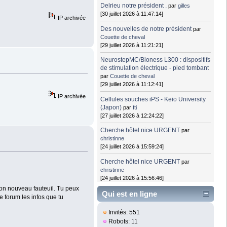
Delrieu notre président .
par
gilles
[30 juillet 2026 à 11:47:14]
IP archivée
Des nouvelles de notre président
par
Couette de cheval
[29 juillet 2026 à 11:21:21]
NeurostepMC/Bioness L300 : dispositifs
de stimulation électrique - pied tombant
par
Couette de cheval
[29 juillet 2026 à 11:12:41]
IP archivée
Cellules souches iPS - Keio University
(Japon)
par
fti
[27 juillet 2026 à 12:24:22]
Cherche hôtel nice URGENT
par
christinne
[24 juillet 2026 à 15:59:24]
Cherche hôtel nice URGENT
par
christinne
[24 juillet 2026 à 15:56:46]
 ton nouveau fauteuil. Tu peux
Qui est en ligne
le forum les infos que tu
Invités: 551
Robots: 11