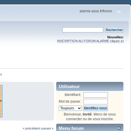
alarme.asso.fr/forum
Nouvelles:
INSCRIPTION AU FORUM ALARME cliquez ici
x 
Utilisateur
Identifiant:
Mot de passe:
Bienvenue,
Invité
. Merci de
vous
connecter
ou de
vous inscrire
.
Menu forum
« précédent
suivant »