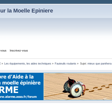
ur la Moelle Epiniere
z-vous
Inscrivez-vous
E
»
Les équipements, les aides techniques
»
Fauteuils roulants
»
Sujet:
mieux que panthera 