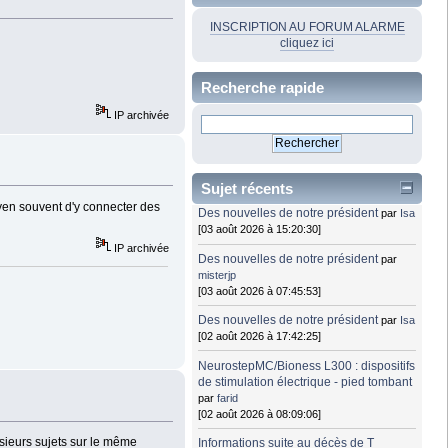
INSCRIPTION AU FORUM ALARME
cliquez ici
Recherche rapide
IP archivée
Sujet récents
yen souvent d'y connecter des
Des nouvelles de notre président
par
Isa
[03 août 2026 à 15:20:30]
IP archivée
Des nouvelles de notre président
par
misterjp
[03 août 2026 à 07:45:53]
Des nouvelles de notre président
par
Isa
[02 août 2026 à 17:42:25]
NeurostepMC/Bioness L300 : dispositifs
de stimulation électrique - pied tombant
par
farid
[02 août 2026 à 08:09:06]
lusieurs sujets sur le même
Informations suite au décès de T