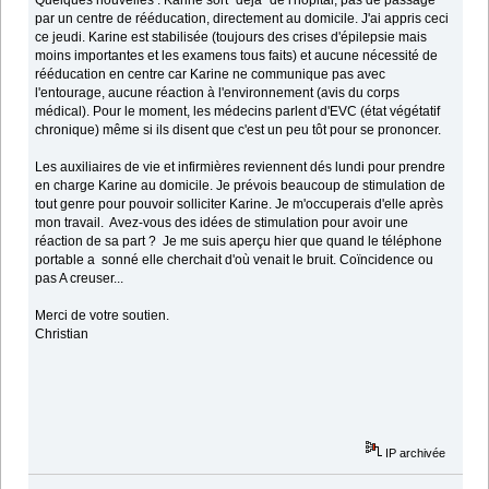
Quelques nouvelles : Karine sort "déjà" de l'hôpital, pas de passage
par un centre de rééducation, directement au domicile. J'ai appris ceci
ce jeudi. Karine est stabilisée (toujours des crises d'épilepsie mais
moins importantes et les examens tous faits) et aucune nécessité de
rééducation en centre car Karine ne communique pas avec
l'entourage, aucune réaction à l'environnement (avis du corps
médical). Pour le moment, les médecins parlent d'EVC (état végétatif
chronique) même si ils disent que c'est un peu tôt pour se prononcer.
Les auxiliaires de vie et infirmières reviennent dés lundi pour prendre
en charge Karine au domicile. Je prévois beaucoup de stimulation de
tout genre pour pouvoir solliciter Karine. Je m'occuperais d'elle après
mon travail. Avez-vous des idées de stimulation pour avoir une
réaction de sa part ? Je me suis aperçu hier que quand le téléphone
portable a sonné elle cherchait d'où venait le bruit. Coïncidence ou
pas A creuser...
Merci de votre soutien.
Christian
IP archivée