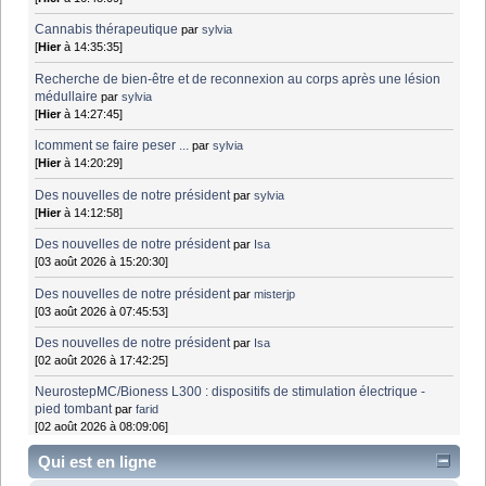
Cannabis thérapeutique
par
sylvia
[
Hier
à 14:35:35]
Recherche de bien-être et de reconnexion au corps après une lésion
médullaire
par
sylvia
[
Hier
à 14:27:45]
lcomment se faire peser ...
par
sylvia
[
Hier
à 14:20:29]
Des nouvelles de notre président
par
sylvia
[
Hier
à 14:12:58]
Des nouvelles de notre président
par
Isa
[03 août 2026 à 15:20:30]
Des nouvelles de notre président
par
misterjp
[03 août 2026 à 07:45:53]
Des nouvelles de notre président
par
Isa
[02 août 2026 à 17:42:25]
NeurostepMC/Bioness L300 : dispositifs de stimulation électrique -
pied tombant
par
farid
[02 août 2026 à 08:09:06]
Qui est en ligne