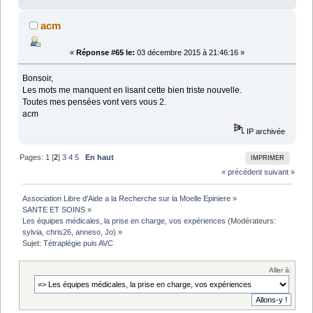
acm
«
Réponse #65 le:
03 décembre 2015 à 21:46:16 »
Bonsoir,
Les mots me manquent en lisant cette bien triste nouvelle.
Toutes mes pensées vont vers vous 2.
acm
IP archivée
Pages:
1
[
2
]
3
4
5
En haut
IMPRIMER
« précédent
suivant »
Association Libre d'Aide a la Recherche sur la Moelle Epiniere
»
SANTE ET SOINS
»
Les équipes médicales, la prise en charge, vos expériences
(Modérateurs:
sylvia
,
chris26
,
anneso
,
Jo
) »
Sujet:
Tétraplégie puis AVC 
Aller à: