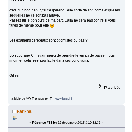
Bonjour Christian,
c'était un bon début, faut espérer qu'elle sorte de son coma et que les
séquelles ne ce soit pas agavé.
Passez lui le bonjours de ma part, Calia ne sera pas contre si vous
faites de même pour elle
Les examens cérébraux sont optimistes ou pas ?
Bon courage Christian, merci de prendre le temps de passer nous
informer, cela n'est pas facile dans ces conditions.
Gilles
IP archivée
la bible du VW Transporter T4
www.buspirit
.
kari-na
«
Réponse #68 le:
12 décembre 2015 à 10:32:31 »