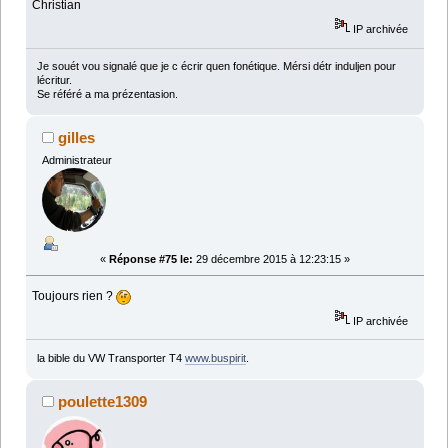
Christian
IP archivée
Je souét vou signalé que je c écrir quen fonétique. Mérsi détr induljen pour
lécritur.
Se référé a ma prézentasion.
gilles
Administrateur
«
Réponse #75 le:
29 décembre 2015 à 12:23:15 »
Toujours rien ?
IP archivée
la bible du VW Transporter T4
www.buspirit
.
poulette1309