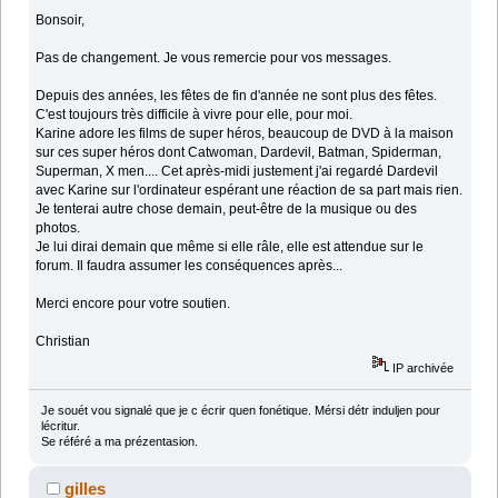
Bonsoir,
Pas de changement. Je vous remercie pour vos messages.
Depuis des années, les fêtes de fin d'année ne sont plus des fêtes.
C'est toujours très difficile à vivre pour elle, pour moi.
Karine adore les films de super héros, beaucoup de DVD à la maison
sur ces super héros dont Catwoman, Dardevil, Batman, Spiderman,
Superman, X men.... Cet après-midi justement j'ai regardé Dardevil
avec Karine sur l'ordinateur espérant une réaction de sa part mais rien.
Je tenterai autre chose demain, peut-être de la musique ou des
photos.
Je lui dirai demain que même si elle râle, elle est attendue sur le
forum. Il faudra assumer les conséquences après...
Merci encore pour votre soutien.
Christian
IP archivée
Je souét vou signalé que je c écrir quen fonétique. Mérsi détr induljen pour
lécritur.
Se référé a ma prézentasion.
gilles