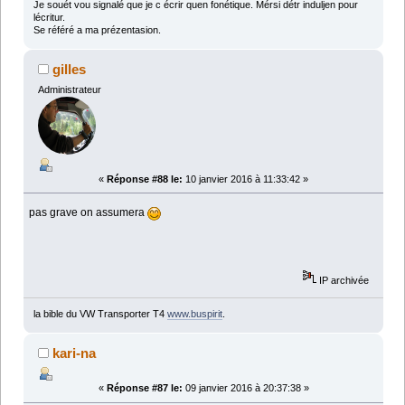
Je souét vou signalé que je c écrir quen fonétique. Mérsi détr induljen pour
lécritur.
Se référé a ma prézentasion.
gilles
Administrateur
«
Réponse #88 le:
10 janvier 2016 à 11:33:42 »
pas grave on assumera
IP archivée
la bible du VW Transporter T4
www.buspirit
.
kari-na
«
Réponse #87 le:
09 janvier 2016 à 20:37:38 »