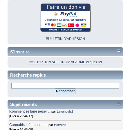
BULLETIN D'ADHÉSION
S'inscrire
INSCRIPTION AU FORUM ALARME cliquez ici
Recherche rapide
Sujet récents
lcomment se faire peser ...
par
Lavandula2
[
Hier
à 22:44:17]
Cannabis thérapeutique
par
Hervé35
[
Hier
à 16:48:09]