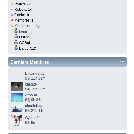
Invités: 771
Robots: 14
Caché: 0
Membres: 1
Membres en ligne
:
kemi
DotBot
CCBot
Baidu (12)
Derniers Membres
Lavandula2
93j 21h 29m
chris26
84j 19h 56m
Arnaud
83j 9h 36m
charlieboy
66j 21h 41m
Gyzmo34
63j 9m