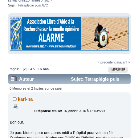
sylvia
,
chris26
,
anneso
,
Jo
) »
Sujet:
Tétraplégie puis AVC 
« précédent
suivant »
Pages:
1
[
2
]
3
4
5
En bas
IMPRIMER
Auteur
Sujet: Tétraplégie puis
AVC (Lu 102470 fois)
0 Membres et 2 Invités sur ce sujet
kari-na
«
Réponse #89 le:
16 janvier 2016 à 13:03:53 »
Bonjour,
Je pars bientôt pour une après midi à l'hôpital pour voir ma fille.