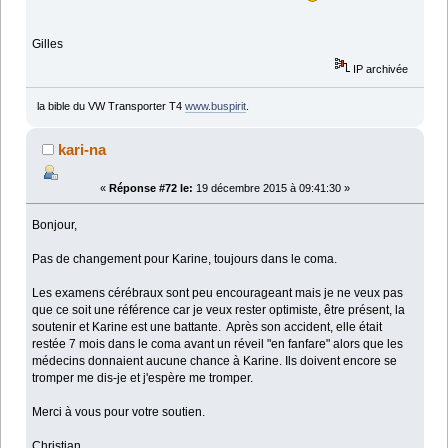
Gilles
IP archivée
la bible du VW Transporter T4
www.buspirit
.
kari-na
«
Réponse #72 le:
19 décembre 2015 à 09:41:30 »
Bonjour,
Pas de changement pour Karine, toujours dans le coma.
Les examens cérébraux sont peu encourageant mais je ne veux pas
que ce soit une référence car je veux rester optimiste, être présent, la
soutenir et Karine est une battante. Après son accident, elle était
restée 7 mois dans le coma avant un réveil "en fanfare" alors que les
médecins donnaient aucune chance à Karine. Ils doivent encore se
tromper me dis-je et j'espère me tromper.
Merci à vous pour votre soutien.
Christian.