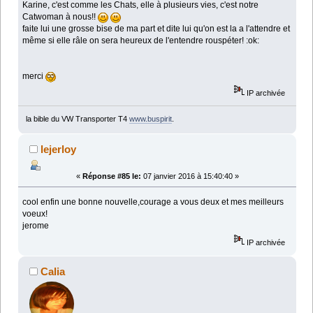
Karine, c'est comme les Chats, elle à plusieurs vies, c'est notre
Catwoman à nous!!
faite lui une grosse bise de ma part et dite lui qu'on est la a l'attendre et
même si elle râle on sera heureux de l'entendre rouspéter! :ok:
merci
IP archivée
la bible du VW Transporter T4
www.buspirit
.
lejerloy
«
Réponse #85 le:
07 janvier 2016 à 15:40:40 »
cool enfin une bonne nouvelle,courage a vous deux et mes meilleurs
voeux!
jerome
IP archivée
Calia