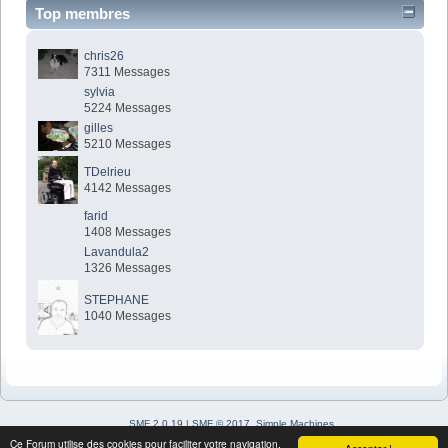
Top membres
chris26
7311 Messages
sylvia
5224 Messages
gilles
5210 Messages
TDelrieu
4142 Messages
farid
1408 Messages
Lavandula2
1326 Messages
STEPHANE
1040 Messages
SMF 2.0.19
|
SMF © 2017
,
Simple Machines
Simple Audio Video Embedder
Ce Forum utilise des cookies pour faciliter votre navigation.