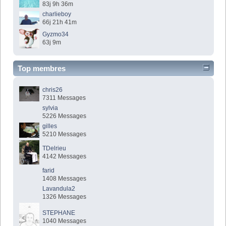
83j 9h 36m
charlieboy
66j 21h 41m
Gyzmo34
63j 9m
Top membres
chris26
7311 Messages
sylvia
5226 Messages
gilles
5210 Messages
TDelrieu
4142 Messages
farid
1408 Messages
Lavandula2
1326 Messages
STEPHANE
1040 Messages