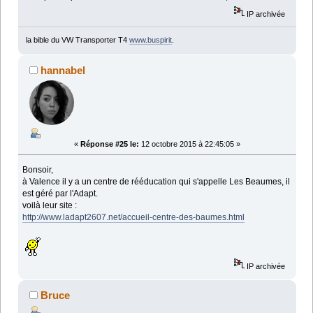
IP archivée
la bible du VW Transporter T4
www.buspirit
.
hannabel
«
Réponse #25 le:
12 octobre 2015 à 22:45:05 »
Bonsoir,
à Valence il y a un centre de rééducation qui s'appelle Les Beaumes, il
est géré par l'Adapt.
voilà leur site :
http://www.ladapt2607.net/accueil-centre-des-baumes.html
IP archivée
Bruce