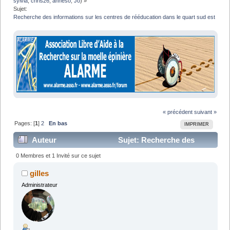
sylvia
,
chris26
,
anneso
,
Jo
) »
Sujet:
Recherche des informations sur les centres de rééducation dans le quart sud est
« précédent
suivant »
Pages: [
1
]
2
En bas
IMPRIMER
Auteur
Sujet: Recherche des
informations sur les centres de rééducation dans le
0 Membres et 1 Invité sur ce sujet
quart sud est (Lu 30319 fois)
gilles
Administrateur