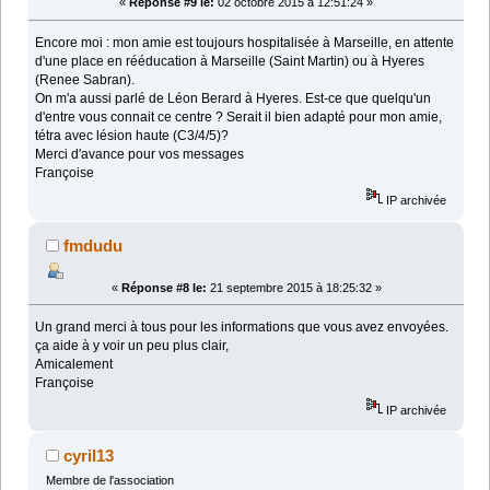
«
Réponse #9 le:
02 octobre 2015 à 12:51:24 »
Encore moi : mon amie est toujours hospitalisée à Marseille, en attente
d'une place en rééducation à Marseille (Saint Martin) ou à Hyeres
(Renee Sabran).
On m'a aussi parlé de Léon Berard à Hyeres. Est-ce que quelqu'un
d'entre vous connait ce centre ? Serait il bien adapté pour mon amie,
tétra avec lésion haute (C3/4/5)?
Merci d'avance pour vos messages
Françoise
IP archivée
fmdudu
«
Réponse #8 le:
21 septembre 2015 à 18:25:32 »
Un grand merci à tous pour les informations que vous avez envoyées.
ça aide à y voir un peu plus clair,
Amicalement
Françoise
IP archivée
cyril13
Membre de l'association