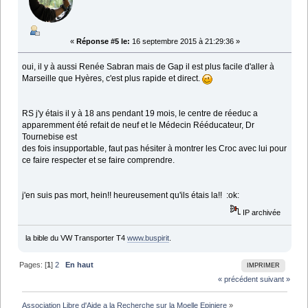
«
Réponse #5 le:
16 septembre 2015 à 21:29:36 »
oui, il y à aussi Renée Sabran mais de Gap il est plus facile d'aller à
Marseille que Hyères, c'est plus rapide et direct.
RS j'y étais il y à 18 ans pendant 19 mois, le centre de réeduc a
apparemment été refait de neuf et le Médecin Rééducateur, Dr
Tournebise est
des fois insupportable, faut pas hésiter à montrer les Croc avec lui pour
ce faire respecter et se faire comprendre.
j'en suis pas mort, hein!! heureusement qu'ils étais la!! :ok:
IP archivée
la bible du VW Transporter T4
www.buspirit
.
Pages: [
1
]
2
En haut
IMPRIMER
« précédent
suivant »
Association Libre d'Aide a la Recherche sur la Moelle Epiniere
»