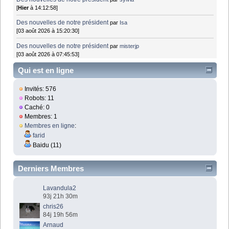
[
Hier
à 14:12:58]
Des nouvelles de notre président
par
Isa
[03 août 2026 à 15:20:30]
Des nouvelles de notre président
par
misterjp
[03 août 2026 à 07:45:53]
Qui est en ligne
Invités: 576
Robots: 11
Caché: 0
Membres: 1
Membres en ligne
:
farid
Baidu (11)
Derniers Membres
Lavandula2
93j 21h 30m
chris26
84j 19h 56m
Arnaud