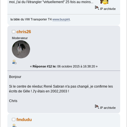
moi, j'ai du l'étrangler "virtuellement" 25 fois au moins...
IP archivée
la bible du VW Transporter T4
www.buspirit
.
chris26
Moderateur
«
Réponse #12 le:
06 octobre 2015 à 16:38:20 »
Bonjour
Si le centre de réeduc René Sabran n'a pas changé, je confirme les
écrits de Gille ! J'y étais en 2002,2003 !
Chris
IP archivée
fmdudu