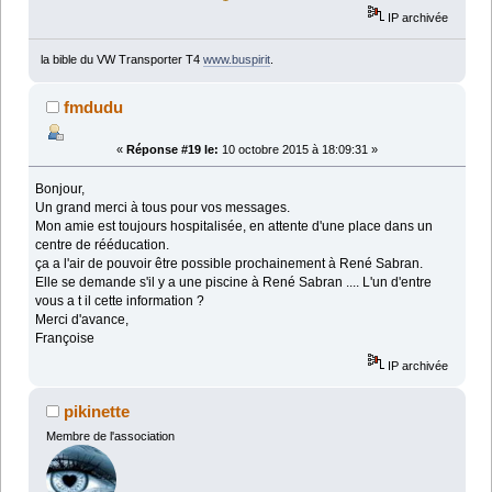
IP archivée
la bible du VW Transporter T4
www.buspirit
.
fmdudu
«
Réponse #19 le:
10 octobre 2015 à 18:09:31 »
Bonjour,
Un grand merci à tous pour vos messages.
Mon amie est toujours hospitalisée, en attente d'une place dans un
centre de rééducation.
ça a l'air de pouvoir être possible prochainement à René Sabran.
Elle se demande s'il y a une piscine à René Sabran .... L'un d'entre
vous a t il cette information ?
Merci d'avance,
Françoise
IP archivée
pikinette
Membre de l'association