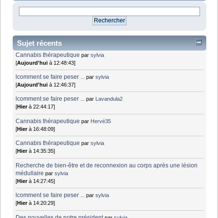
Sujet récents
Cannabis thérapeutique
par
sylvia
[
Aujourd'hui
à 12:48:43]
lcomment se faire peser ...
par
sylvia
[
Aujourd'hui
à 12:46:37]
lcomment se faire peser ...
par
Lavandula2
[
Hier
à 22:44:17]
Cannabis thérapeutique
par
Hervé35
[
Hier
à 16:48:09]
Cannabis thérapeutique
par
sylvia
[
Hier
à 14:35:35]
Recherche de bien-être et de reconnexion au corps après une lésion
médullaire
par
sylvia
[
Hier
à 14:27:45]
lcomment se faire peser ...
par
sylvia
[
Hier
à 14:20:29]
Des nouvelles de notre président
par
sylvia