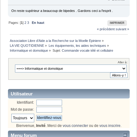
On reste supérieur a beaucoup de bipedes . Gardons ceci a l'esprit .
Pages: [
1
]
2
3
En haut
IMPRIMER
« précédent
suivant »
Association Libre d'Aide a la Recherche sur la Moelle Epiniere
»
LA VIE QUOTIDIENNE
»
Les équipements, les aides techniques
»
Informatique et domotique
»
Sujet:
Commande vocale télé et cellulaire 
Aller à:
Utilisateur
Identifiant:
Mot de passe:
Bienvenue,
Invité
. Merci de
vous connecter
ou de
vous inscrire
.
Menu forum