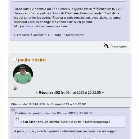
Tu as une TV normale ou une Smart tv ? Quelle est la référence de ta TV ?
Tu as ce qu'on appel des
Smart IR
.C'est une Télécommande IR wifi dans
lequel tu rentre les codes IR de ta tv puis ensuite soit avec alexia ou autre
assistant vocal tu change tes chaines de tv en parlant.
Moi j'ai
celui-ci
, il fonctionne très bien
C'est facile à installer STEPHANE ? Merci encore
IP archivée
paulo ribeiro
«
Réponse #52 le:
05 mai 2023 à 20:22:55 »
Citation de: STEPHANE le 05 mai 2023 à 18:42:02
Citation de: paulo ribeiro le 03 mai 2023 à 21:40:08
. Salut Stephane, ça marche avec Siri aussi ? Merci beaucoup !
A priori, oui, regarde la réponse ci-dessous que j'ai demandé au support.