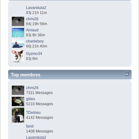
Lavandula2
93j 21h 11m
chris26
84j 19h 56m
Arnaud
83j 9h 36m
charlieboy
66j 21h 40m
Gyzmo34
63j 9m
Top membres
chris26
7311 Messages
gilles
5210 Messages
TDelrieu
4142 Messages
farid
1408 Messages
Lavandula2