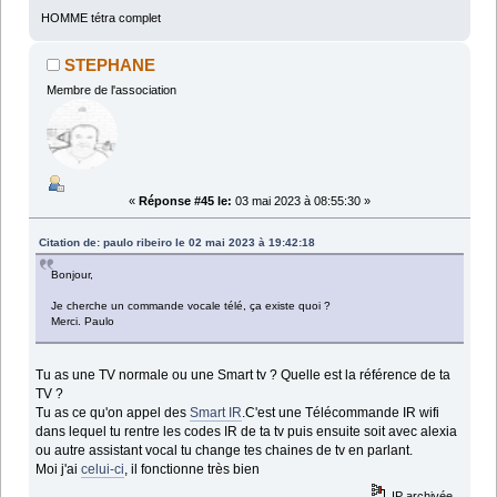
HOMME tétra complet
STEPHANE
Membre de l'association
«
Réponse #45 le:
03 mai 2023 à 08:55:30 »
Citation de: paulo ribeiro le 02 mai 2023 à 19:42:18
Bonjour,
Je cherche un commande vocale télé, ça existe quoi ?
Merci. Paulo
Tu as une TV normale ou une Smart tv ? Quelle est la référence de ta
TV ?
Tu as ce qu'on appel des
Smart IR
.C'est une Télécommande IR wifi
dans lequel tu rentre les codes IR de ta tv puis ensuite soit avec alexia
ou autre assistant vocal tu change tes chaines de tv en parlant.
Moi j'ai
celui-ci
, il fonctionne très bien
IP archivée