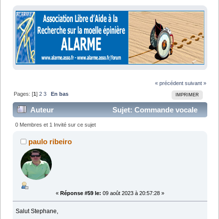
« précédent
suivant »
Pages: [
1
]
2
3
En bas
IMPRIMER
Auteur
Sujet: Commande vocale
télé et cellulaire (Lu 90091 fois)
0 Membres et 1 Invité sur ce sujet
paulo ribeiro
«
Réponse #59 le:
09 août 2023 à 20:57:28 »
Salut Stephane,