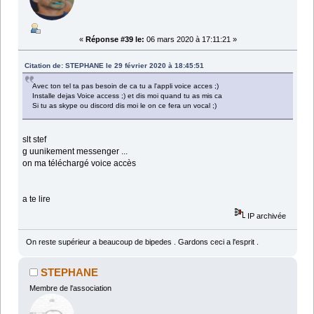
«
Réponse #39 le:
06 mars 2020 à 17:11:21 »
Citation de: STEPHANE le 29 février 2020 à 18:45:51
Avec ton tel ta pas besoin de ca tu a l'appli voice acces ;)
Installe dejas Voice access ;) et dis moi quand tu as mis ca
Si tu as skype ou discord dis moi le on ce fera un vocal ;)
slt stef
g uunikement messenger ...
on ma téléchargé voice accès
a te lire
IP archivée
On reste supérieur a beaucoup de bipedes . Gardons ceci a l'esprit .
STEPHANE
Membre de l'association