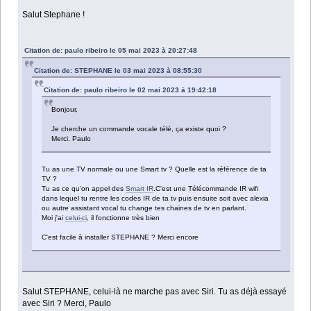
Salut Stephane !
Citation de: paulo ribeiro le 05 mai 2023 à 20:27:48
Citation de: STEPHANE le 03 mai 2023 à 08:55:30
Citation de: paulo ribeiro le 02 mai 2023 à 19:42:18
Bonjour,
Je cherche un commande vocale télé, ça existe quoi ?
Merci. Paulo
Tu as une TV normale ou une Smart tv ? Quelle est la référence de ta
TV ?
Tu as ce qu'on appel des
Smart IR
.C'est une Télécommande IR wifi
dans lequel tu rentre les codes IR de ta tv puis ensuite soit avec alexia
ou autre assistant vocal tu change tes chaines de tv en parlant.
Moi j'ai
celui-ci
, il fonctionne très bien
C'est facile à installer STEPHANE ? Merci encore
Salut STEPHANE, celui-là ne marche pas avec Siri. Tu as déjà essayé
avec Siri ? Merci, Paulo