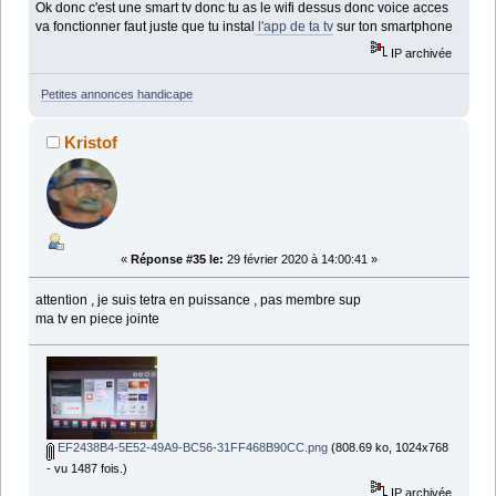
Ok donc c'est une smart tv donc tu as le wifi dessus donc voice acces
va fonctionner faut juste que tu instal
l'app de ta tv
sur ton smartphone
IP archivée
Petites annonces handicape
Kristof
«
Réponse #35 le:
29 février 2020 à 14:00:41 »
attention , je suis tetra en puissance , pas membre sup
ma tv en piece jointe
EF2438B4-5E52-49A9-BC56-31FF468B90CC.png
(808.69 ko, 1024x768
- vu 1487 fois.)
IP archivée