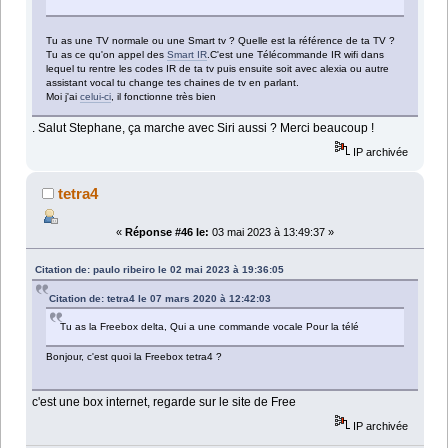
Tu as une TV normale ou une Smart tv ? Quelle est la référence de ta TV ?
Tu as ce qu'on appel des
Smart IR
.C'est une Télécommande IR wifi dans
lequel tu rentre les codes IR de ta tv puis ensuite soit avec alexia ou autre
assistant vocal tu change tes chaines de tv en parlant.
Moi j'ai
celui-ci
, il fonctionne très bien
. Salut Stephane, ça marche avec Siri aussi ? Merci beaucoup !
IP archivée
tetra4
«
Réponse #46 le:
03 mai 2023 à 13:49:37 »
Citation de: paulo ribeiro le 02 mai 2023 à 19:36:05
Citation de: tetra4 le 07 mars 2020 à 12:42:03
Tu as la Freebox delta, Qui a une commande vocale Pour la télé
Bonjour, c'est quoi la Freebox tetra4 ?
c'est une box internet, regarde sur le site de Free
IP archivée