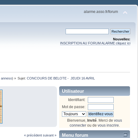
alarme.asso.fr/forum
Nouvelles:
INSCRIPTION AU FORUM ALARME cliquez ici
,
anneso
) »
Sujet:
CONCOURS DE BELOTE -  JEUDI 16 AVRIL
Utilisateur
Identifiant:
Mot de passe:
Bienvenue,
Invité
. Merci de
vous
connecter
ou de
vous inscrire
.
Menu forum
« précédent
suivant »