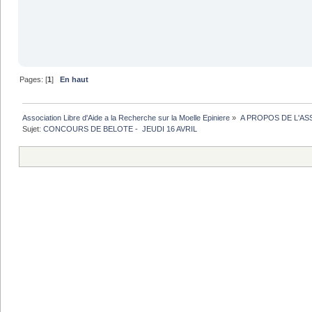
Pages: [
1
]
En haut
Association Libre d'Aide a la Recherche sur la Moelle Epiniere
»
A PROPOS DE L'AS
Sujet:
CONCOURS DE BELOTE -  JEUDI 16 AVRIL