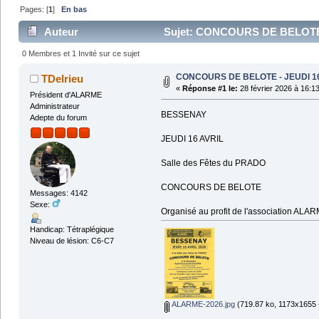
Pages: [
1
]
En bas
Auteur
Sujet: CONCOURS DE BELOTE -
0 Membres et 1 Invité sur ce sujet
CONCOURS DE BELOTE - JEUDI 1
TDelrieu
«
Réponse #1 le:
28 février 2026 à 16:1
Président d'ALARME
Administrateur
BESSENAY
Adepte du forum
JEUDI 16 AVRIL
Salle des Fêtes du PRADO
CONCOURS DE BELOTE
Messages: 4142
Sexe:
Organisé au profit de l'association ALA
Handicap: Tétraplégique
Niveau de lésion: C6-C7
ALARME-2026.jpg
(719.87 ko, 1173x1655 -