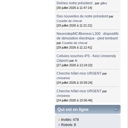
Delrieu notre président .
par
gilles
[30 juillet 2026 à 11:47:14]
Des nouvelles de notre président
par
Couette de cheval
[29 juillet 2026 à 11:21:21]
NeurostepMC/Bioness L300 : dispositifs
de stimulation électrique - pied tombant
par
Couette de cheval
[29 juillet 2026 à 11:12:41]
Cellules souches iPS - Keio University
(Japon)
par
fti
[27 juillet 2026 à 12:24:22]
Cherche hôtel nice URGENT
par
christinne
[24 juillet 2026 à 15:59:24]
Cherche hôtel nice URGENT
par
christinne
[24 juillet 2026 à 15:56:46]
Qui est en ligne
Invités: 478
Robots: 8