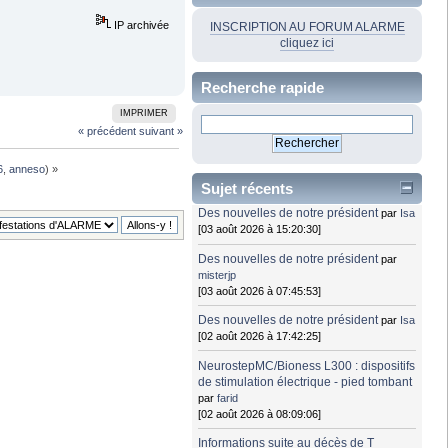
IP archivée
INSCRIPTION AU FORUM ALARME
cliquez ici
Recherche rapide
IMPRIMER
« précédent
suivant »
6
,
anneso
) »
Sujet récents
Des nouvelles de notre président
par
Isa
[03 août 2026 à 15:20:30]
Des nouvelles de notre président
par
misterjp
[03 août 2026 à 07:45:53]
Des nouvelles de notre président
par
Isa
[02 août 2026 à 17:42:25]
NeurostepMC/Bioness L300 : dispositifs
de stimulation électrique - pied tombant
par
farid
[02 août 2026 à 08:09:06]
Informations suite au décès de T