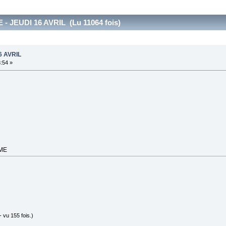
 JEUDI 16 AVRIL (Lu 11064 fois)
6 AVRIL
3:54 »
RME
 vu 155 fois.)