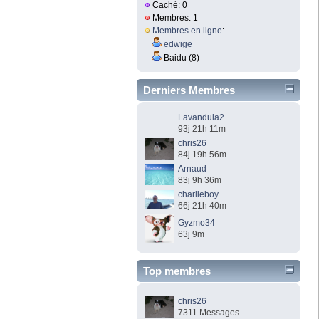
Caché: 0
Membres: 1
Membres en ligne
:
edwige
Baidu (8)
Derniers Membres
Lavandula2
93j 21h 11m
chris26
84j 19h 56m
Arnaud
83j 9h 36m
charlieboy
66j 21h 40m
Gyzmo34
63j 9m
Top membres
chris26
7311 Messages